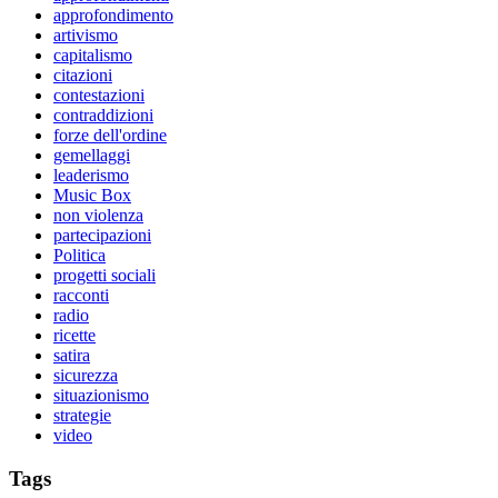
approfondimento
artivismo
capitalismo
citazioni
contestazioni
contraddizioni
forze dell'ordine
gemellaggi
leaderismo
Music Box
non violenza
partecipazioni
Politica
progetti sociali
racconti
radio
ricette
satira
sicurezza
situazionismo
strategie
video
Tags