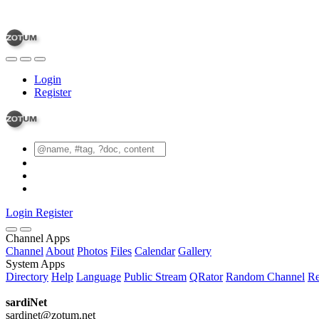
Login
Register
Login
Register
Channel Apps
Channel
About
Photos
Files
Calendar
Gallery
System Apps
Directory
Help
Language
Public Stream
QRator
Random Channel
Re
sardiNet
sardinet@zotum.net