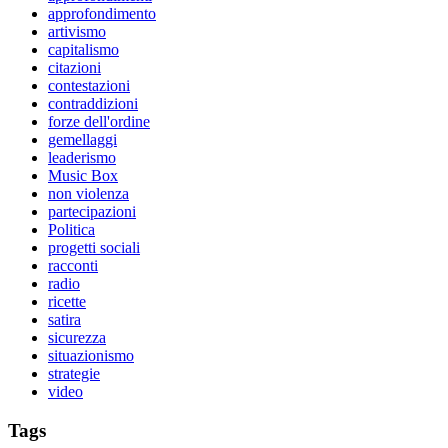
approfondimento
artivismo
capitalismo
citazioni
contestazioni
contraddizioni
forze dell'ordine
gemellaggi
leaderismo
Music Box
non violenza
partecipazioni
Politica
progetti sociali
racconti
radio
ricette
satira
sicurezza
situazionismo
strategie
video
Tags