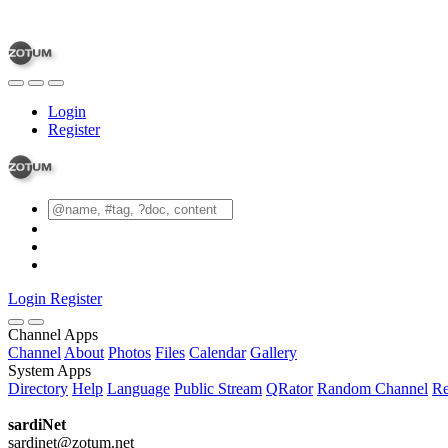
Login
Register
Login
Register
Channel Apps
Channel
About
Photos
Files
Calendar
Gallery
System Apps
Directory
Help
Language
Public Stream
QRator
Random Channel
Re
sardiNet
sardinet@zotum.net