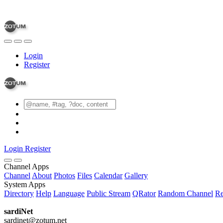
Login
Register
Login
Register
Channel Apps
Channel
About
Photos
Files
Calendar
Gallery
System Apps
Directory
Help
Language
Public Stream
QRator
Random Channel
Re
sardiNet
sardinet@zotum.net