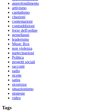
approfondimento
artivismo
capitalismo
citazioni
contestazioni
contraddizioni
forze dell'ordine
gemellaggi
leaderismo
Music Box
non violenza
partecipazioni
Politica
progetti sociali
racconti
radio
ricette
satira
sicurezza
situazionismo
strategie
video
Tags