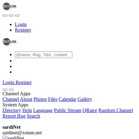
Login
Register
Login
Register
Channel Apps
Channel
About
Photos
Files
Calendar
Gallery
System Apps
Directory
Help
Language
Public Stream
QRator
Random Channel
Report Bug
Search
sardiNet
sardinet@zotum.net