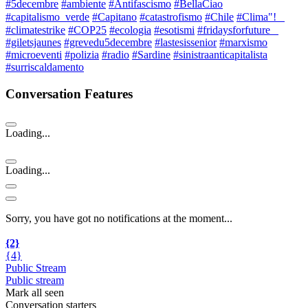
#5decembre
#ambiente
#Antifascismo
#BellaCiao
#capitalismo_verde
#Capitano
#catastrofismo
#Chile
#Clima"!⠀
#climatestrike
#COP25
#ecologia
#esotismi
#fridaysforfuture⠀
#giletsjaunes
#grevedu5decembre
#lastesissenior
#marxismo
#microeventi
#polizia
#radio
#Sardine
#sinistraanticapitalista
#surriscaldamento
Conversation Features
Loading...
Loading...
Sorry, you have got no notifications at the moment
.
.
.
{2}
{4}
Public Stream
Public stream
Mark all seen
Conversation starters