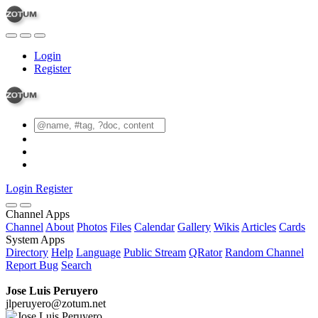
Login
Register
Login
Register
Channel Apps
Channel
About
Photos
Files
Calendar
Gallery
Wikis
Articles
Cards
System Apps
Directory
Help
Language
Public Stream
QRator
Random Channel
Report Bug
Search
Jose Luis Peruyero
jlperuyero@zotum.net