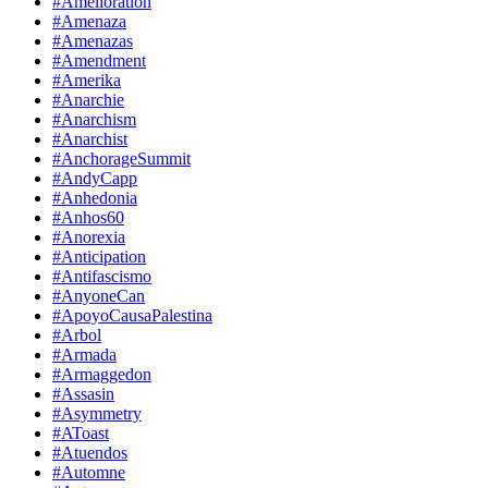
#Amelioration
#Amenaza
#Amenazas
#Amendment
#Amerika
#Anarchie
#Anarchism
#Anarchist
#AnchorageSummit
#AndyCapp
#Anhedonia
#Anhos60
#Anorexia
#Anticipation
#Antifascismo
#AnyoneCan
#ApoyoCausaPalestina
#Arbol
#Armada
#Armaggedon
#Assasin
#Asymmetry
#AToast
#Atuendos
#Automne