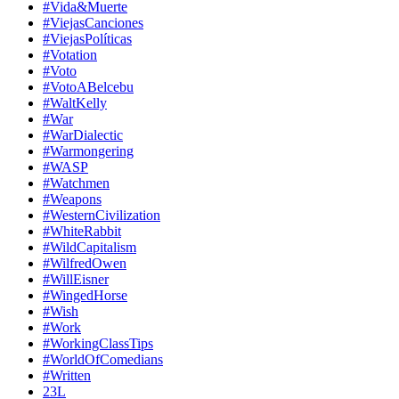
#Vida&Muerte
#ViejasCanciones
#ViejasPolíticas
#Votation
#Voto
#VotoABelcebu
#WaltKelly
#War
#WarDialectic
#Warmongering
#WASP
#Watchmen
#Weapons
#WesternCivilization
#WhiteRabbit
#WildCapitalism
#WilfredOwen
#WillEisner
#WingedHorse
#Wish
#Work
#WorkingClassTips
#WorldOfComedians
#Written
23L