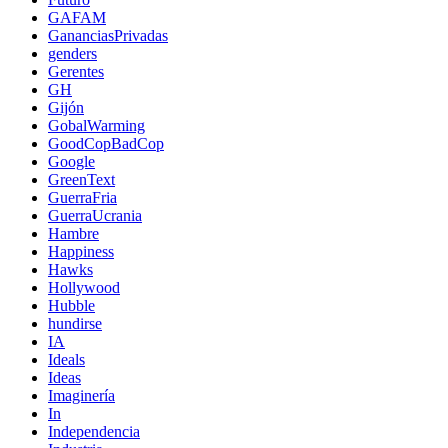
GAFAM
GananciasPrivadas
genders
Gerentes
GH
Gijón
GobalWarming
GoodCopBadCop
Google
GreenText
GuerraFria
GuerraUcrania
Hambre
Happiness
Hawks
Hollywood
Hubble
hundirse
IA
Ideals
Ideas
Imaginería
In
Independencia