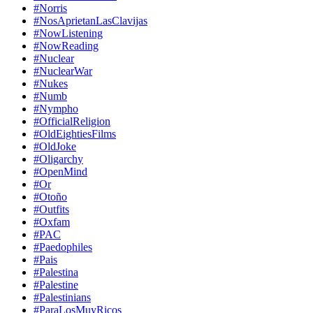
#Norris
#NosAprietanLasClavijas
#NowListening
#NowReading
#Nuclear
#NuclearWar
#Nukes
#Numb
#Nympho
#OfficialReligion
#OldEightiesFilms
#OldJoke
#Oligarchy
#OpenMind
#Or
#Otoño
#Outfits
#Oxfam
#PAC
#Paedophiles
#Pais
#Palestina
#Palestine
#Palestinians
#ParaLosMuyRicos