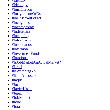
#Identify
#Ideology
#Imagination
#ImaginationOrExtinction
#InCaseYouForget
#Incognitas
#Incompetents
#Indefensas
#Inequality
#Informacion
#Insolidarios
#Intermon
#InvestmentFunds
#Irracional
#IsJobMarketAnActualMarket?
#Israel
#IsWatchingYou
#ItaliaAnhos20
#Jaque
#Jar
#JavierKrahe
#Jerez
#JobMarket
#Joke
#Jota