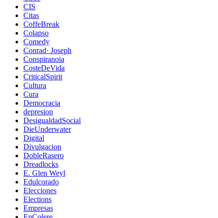
CIS
Citas
CoffeBreak
Colapso
Comedy
Conrad· Joseph
Conspiranoia
CosteDeVida
CriticalSpirit
Cultura
Cura
Democracia
depresion
DesigualdadSocial
DieUnderwater
Digital
Divulgacion
DobleRasero
Dreadlocks
E. Glen Weyl
Edulcorado
Elecciones
Elections
Empresas
EnColere