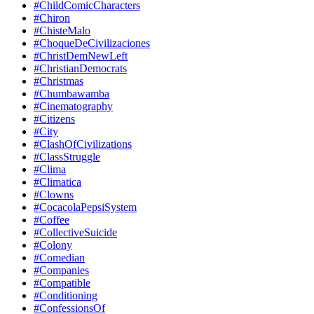
#ChildComicCharacters
#Chiron
#ChisteMalo
#ChoqueDeCivilizaciones
#ChristDemNewLeft
#ChristianDemocrats
#Christmas
#Chumbawamba
#Cinematography
#Citizens
#City
#ClashOfCivilizations
#ClassStruggle
#Clima
#Climatica
#Clowns
#CocacolaPepsiSystem
#Coffee
#CollectiveSuicide
#Colony
#Comedian
#Companies
#Compatible
#Conditioning
#ConfessionsOf