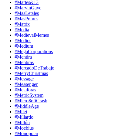
#Martes&13
#MarvinGaye
#MasLetales
#MasPobres
#Matrix
#Media
#MedievalMemes
#Medios
#Medium
#MegaCorporations
#Mentira
#Mentiras
#MercadoDeTrabajo
#MerryChristmas
#Message
#Messenger
#Metaforas
#MetricSystem
#Micro$oftCrash
#MiddleAge
#Milei
#Millardo
#Millón
#Moebius
#Monopolar