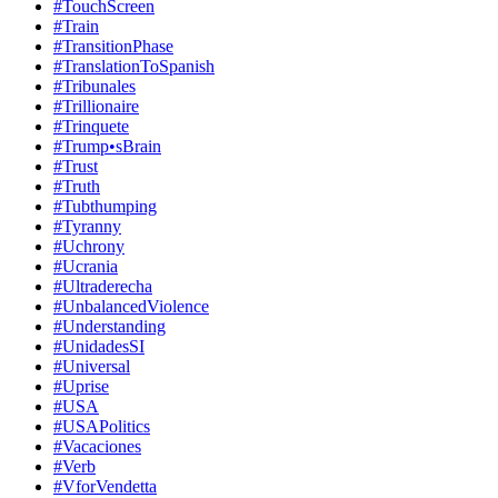
#TouchScreen
#Train
#TransitionPhase
#TranslationToSpanish
#Tribunales
#Trillionaire
#Trinquete
#Trump•sBrain
#Trust
#Truth
#Tubthumping
#Tyranny
#Uchrony
#Ucrania
#Ultraderecha
#UnbalancedViolence
#Understanding
#UnidadesSI
#Universal
#Uprise
#USA
#USAPolitics
#Vacaciones
#Verb
#VforVendetta