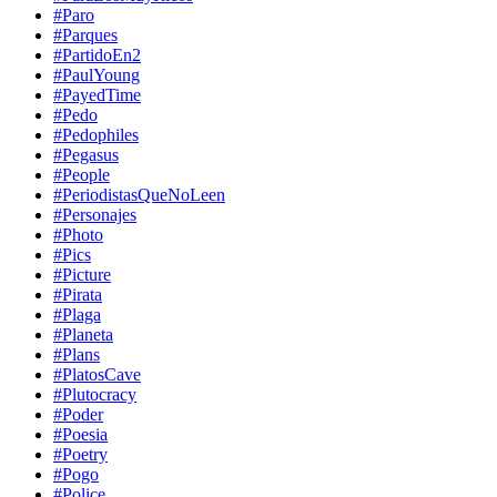
#Paro
#Parques
#PartidoEn2
#PaulYoung
#PayedTime
#Pedo
#Pedophiles
#Pegasus
#People
#PeriodistasQueNoLeen
#Personajes
#Photo
#Pics
#Picture
#Pirata
#Plaga
#Planeta
#Plans
#PlatosCave
#Plutocracy
#Poder
#Poesia
#Poetry
#Pogo
#Police