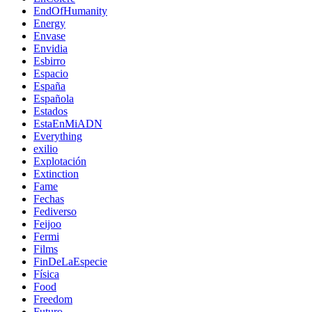
EndOfHumanity
Energy
Envase
Envidia
Esbirro
Espacio
España
Española
Estados
EstaEnMiADN
Everything
exilio
Explotación
Extinction
Fame
Fechas
Fediverso
Feijoo
Fermi
Films
FinDeLaEspecie
Física
Food
Freedom
Futuro