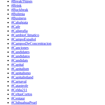
#BreakThings
#Brink
#Buckbeak
#Bulimia
#Business
#Cabalgata
#Cafe
#Caligrafia
#CambioClimatico
#CampoEspañol
#CamposDeConcentracion
#Canciones
#Candidates
#Candidatos
#Candidats
#Capital
#Capitalism
#Capitalismo
#Capitalistland
#Carnaval
#Catastrofe
#Celda211
#CeltasCortos
#Centaur
#ChihuahuaPearl