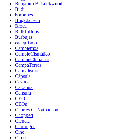
Benjamin B. Lockwood
Bildu
borbones
BrigadaTech
Broca
BullshitJobs
Burbujas
caciquismo
Cambiemos
CambioCismático
CambioClimatico
CampaTorres
Capitalismo
Cápsula
Castro
Catodina
Censura
CEO
CEOs
Charles G. Nathanson
Chopped
Ciencia
Cilurnigos
Cine
Circo