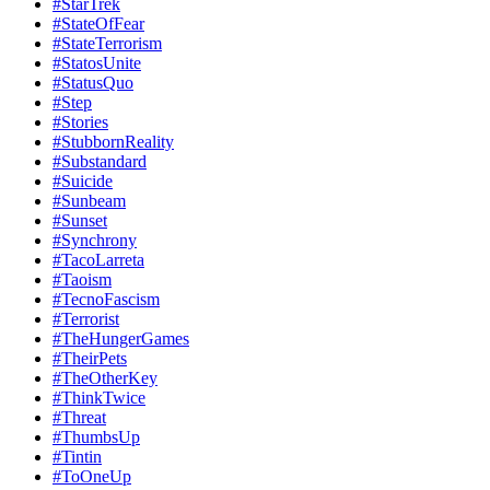
#StarTrek
#StateOfFear
#StateTerrorism
#StatosUnite
#StatusQuo
#Step
#Stories
#StubbornReality
#Substandard
#Suicide
#Sunbeam
#Sunset
#Synchrony
#TacoLarreta
#Taoism
#TecnoFascism
#Terrorist
#TheHungerGames
#TheirPets
#TheOtherKey
#ThinkTwice
#Threat
#ThumbsUp
#Tintin
#ToOneUp