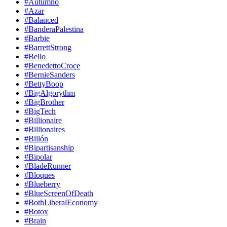
#Autumno
#Azar
#Balanced
#BanderaPalestina
#Barbie
#BarrettStrong
#Bello
#BenedettoCroce
#BernieSanders
#BettyBoop
#BigAlgorythm
#BigBrother
#BigTech
#Billionaire
#Billionaires
#Billón
#Bipartisanship
#Bipolar
#BladeRunner
#Bloques
#Blueberry
#BlueScreenOfDeath
#BothLiberalEconomy
#Botox
#Brain