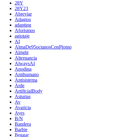
28Y
28Y23
Abreviar
Adagios
adapting
Aforismos
agiotaje
AI
AlmaDe95octanosConPlomo
Alright
Alternancia
AlwaysAI
Anodina
Antihumano
Antisistema
Arde
ArtificialBody
Asturias
Av
Avaricia
Ayes
B/N
Bandera
Barbie
Beggar