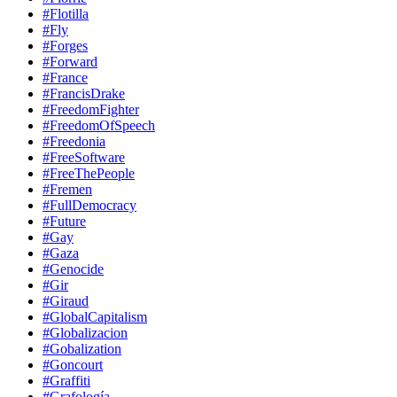
#Flotilla
#Fly
#Forges
#Forward
#France
#FrancisDrake
#FreedomFighter
#FreedomOfSpeech
#Freedonia
#FreeSoftware
#FreeThePeople
#Fremen
#FullDemocracy
#Future
#Gay
#Gaza
#Genocide
#Gir
#Giraud
#GlobalCapitalism
#Globalizacion
#Gobalization
#Goncourt
#Graffiti
#Grafología