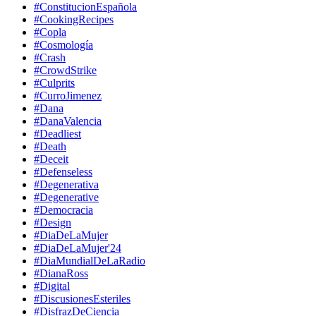
#ConstitucionEspañola
#CookingRecipes
#Copla
#Cosmología
#Crash
#CrowdStrike
#Culprits
#CurroJimenez
#Dana
#DanaValencia
#Deadliest
#Death
#Deceit
#Defenseless
#Degenerativa
#Degenerative
#Democracia
#Design
#DiaDeLaMujer
#DiaDeLaMujer'24
#DiaMundialDeLaRadio
#DianaRoss
#Digital
#DiscusionesEsteriles
#DisfrazDeCiencia