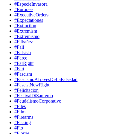
#EspecieInvasora
#Europee
#ExecutiveOrders
#Expectationes
#Extinction
#Extremism
#Extremismo
#F.Ibañez
#Fall
#Falsista
#Farce
#FarRight
#Fart
#Fascism
#FascismoATravesDeLaFalsedad
#FascistNewRight
#Felicitacion
#FestivalDiSanremo
#FeudalismoCorporativo
#Files
#Film
#Firearms
#Fisking
#Flo
#Florrie