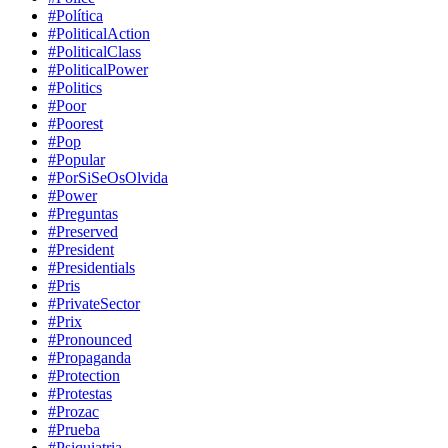
#Política
#PoliticalAction
#PoliticalClass
#PoliticalPower
#Politics
#Poor
#Poorest
#Pop
#Popular
#PorSiSeOsOlvida
#Power
#Preguntas
#Preserved
#President
#Presidentials
#Pris
#PrivateSector
#Prix
#Pronounced
#Propaganda
#Protection
#Protestas
#Prozac
#Prueba
#Psiquiatria