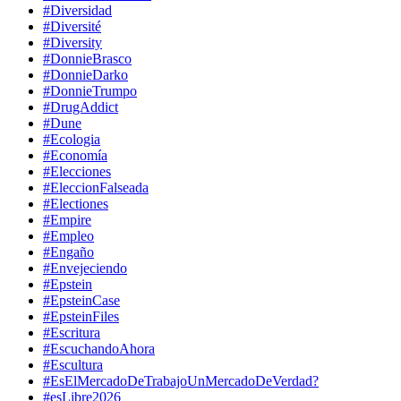
#Diversidad
#Diversité
#Diversity
#DonnieBrasco
#DonnieDarko
#DonnieTrumpo
#DrugAddict
#Dune
#Ecologia
#Economía
#Elecciones
#EleccionFalseada
#Electiones
#Empire
#Empleo
#Engaño
#Envejeciendo
#Epstein
#EpsteinCase
#EpsteinFiles
#Escritura
#EscuchandoAhora
#Escultura
#EsElMercadoDeTrabajoUnMercadoDeVerdad?
#esLibre2026