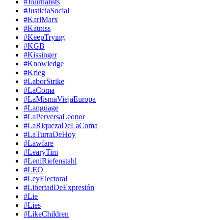
#Journalists
#JusticiaSocial
#KarlMarx
#Katniss
#KeepTrying
#KGB
#Kissinger
#Knowledge
#Krieg
#LaborStrike
#LaComa
#LaMismaViejaEuropa
#Language
#LaPerversaLeonor
#LaRiquezaDeLaComa
#LaTurraDeHoy
#Lawfare
#LearyTim
#LeniRiefenstahl
#LEO
#LeyElectoral
#LibertadDeExpresión
#Lie
#Lies
#LikeChildren