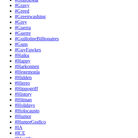
#Gravy
#Greed
#Greenwashing
#Grey
#Guerra
#Guerre
#GuillotineBillionaires
#Guns
#GuyFawkes
#Haiku
#Happy
#Harkonnen
#Hegemonía
#Hidden
#Hierro
#Hippogriff
#History
#Hitman
#Holidays
#Holocausto
#Humor
#HumorGrafico
#IA
#ICE