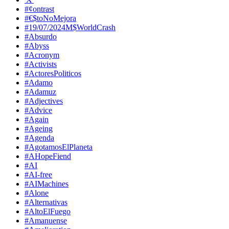
#¢ontrast
#€$toNoMejora
#19/07/2024M$WorldCrash
#Absurdo
#Abyss
#Acronym
#Activists
#ActoresPoliticos
#Adamo
#Adamuz
#Adjectives
#Advice
#Again
#Ageing
#Agenda
#AgotamosElPlaneta
#AHopeFiend
#AI
#AI-free
#AIMachines
#Alone
#Alternativas
#AltoElFuego
#Amanuense