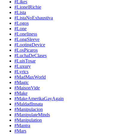
#Likes
#LionelRichie
#Lista
#ListaNoExhaustiva
#Logos
#Lone
#Loneliness
#LongSleeve
#LootingDevice
#LosPicaros
#LuchaDeClases
#LuisTosar
#Luxury
#Lyrics
#MadMaxWorld
#Magic
#MaisonVide
#Make
#MakeAmerikaGayAgain
#MaldadInnata
#Manipulacion
#ManipulateMinds
#Manipulation
#Mantra
#Mars