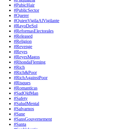
#PubicHair
#PublicSector
#Querer
#QuienVigilaAlVigilante
#RayoDeSol
#ReformasElectorales
#Released
#Religion
#Revenge
#Reyes
#ReyesMagos
#RhondaFleming
#Rich
#Rich&Poor
#RichAgainstPoor
#Risques
#Romanticas
#SadOldMan
#Safety
#SaludMental
#Salvarnos
#Sane
#SansGouvernement
#Santa