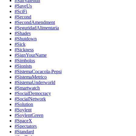
#SanValentin
#SaveUs
#SciFi
#Second
#SecondAmendment
#SeguridadAlimentaria
#Shades
#Shutdown
#Sick
#Sickness
#SignYourName
#Simbolos
#Sionists
#SistemaCocacola-Pepsi
#SistemaMetrico
#SistemaUnderworld
#Smartwatch
#SocialDemocracy
#SocialNetwork
#Solution
#Soylent
#SoylentGreen
#SpaceX
#Spectators
#Standard