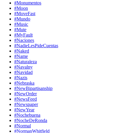
#Monumentos
#Moon
#MoveFast
#Mundo
#Music
#Mute
#MyFault
#Naciones
#NadieLesPideCuentas
#Naked
#Name
#Naturaleza
#Navalny
#Navidad
#Nazis
#Nebraska
#NewBipartisanship
#NewOrder
#NewsFeed
#Newspaper
#NewYear
#Nochebuena
#NocheDeRonda
#Normal
#NormanWhitfield