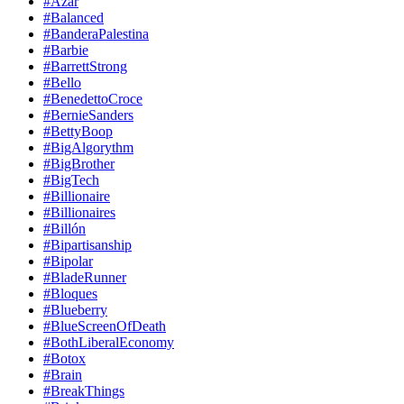
#Azar
#Balanced
#BanderaPalestina
#Barbie
#BarrettStrong
#Bello
#BenedettoCroce
#BernieSanders
#BettyBoop
#BigAlgorythm
#BigBrother
#BigTech
#Billionaire
#Billionaires
#Billón
#Bipartisanship
#Bipolar
#BladeRunner
#Bloques
#Blueberry
#BlueScreenOfDeath
#BothLiberalEconomy
#Botox
#Brain
#BreakThings