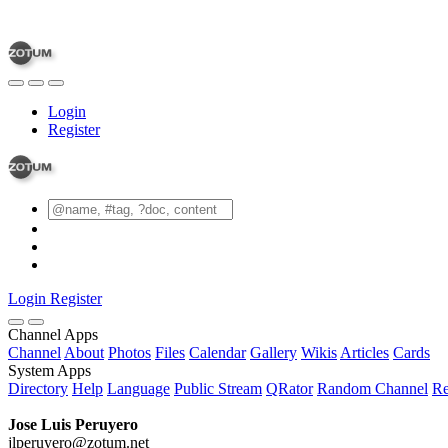
Login
Register
Login
Register
Channel Apps
Channel
About
Photos
Files
Calendar
Gallery
Wikis
Articles
Cards
System Apps
Directory
Help
Language
Public Stream
QRator
Random Channel
Re
Jose Luis Peruyero
jlperuyero@zotum.net