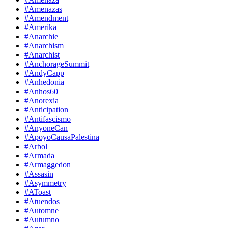
#Amenazas
#Amendment
#Amerika
#Anarchie
#Anarchism
#Anarchist
#AnchorageSummit
#AndyCapp
#Anhedonia
#Anhos60
#Anorexia
#Anticipation
#Antifascismo
#AnyoneCan
#ApoyoCausaPalestina
#Arbol
#Armada
#Armaggedon
#Assasin
#Asymmetry
#AToast
#Atuendos
#Automne
#Autumno