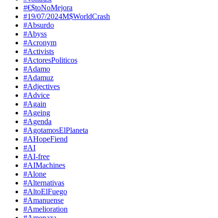
#€$toNoMejora
#19/07/2024M$WorldCrash
#Absurdo
#Abyss
#Acronym
#Activists
#ActoresPoliticos
#Adamo
#Adamuz
#Adjectives
#Advice
#Again
#Ageing
#Agenda
#AgotamosElPlaneta
#AHopeFiend
#AI
#AI-free
#AIMachines
#Alone
#Alternativas
#AltoElFuego
#Amanuense
#Amelioration
#Amenaza