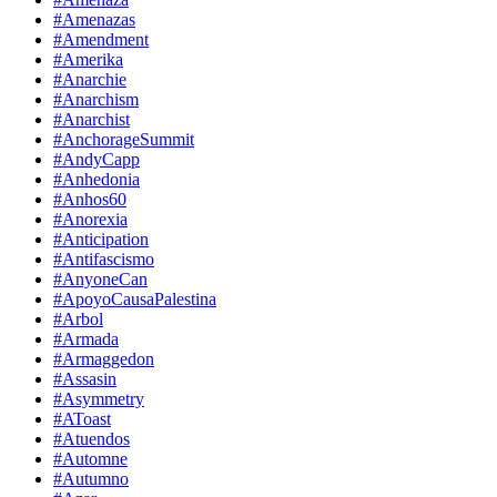
#Amenazas
#Amendment
#Amerika
#Anarchie
#Anarchism
#Anarchist
#AnchorageSummit
#AndyCapp
#Anhedonia
#Anhos60
#Anorexia
#Anticipation
#Antifascismo
#AnyoneCan
#ApoyoCausaPalestina
#Arbol
#Armada
#Armaggedon
#Assasin
#Asymmetry
#AToast
#Atuendos
#Automne
#Autumno