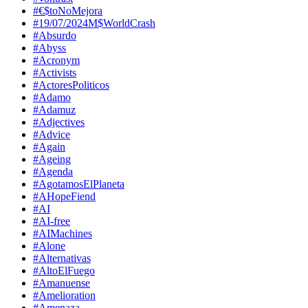
#€$toNoMejora
#19/07/2024M$WorldCrash
#Absurdo
#Abyss
#Acronym
#Activists
#ActoresPoliticos
#Adamo
#Adamuz
#Adjectives
#Advice
#Again
#Ageing
#Agenda
#AgotamosElPlaneta
#AHopeFiend
#AI
#AI-free
#AIMachines
#Alone
#Alternativas
#AltoElFuego
#Amanuense
#Amelioration
#Amenaza