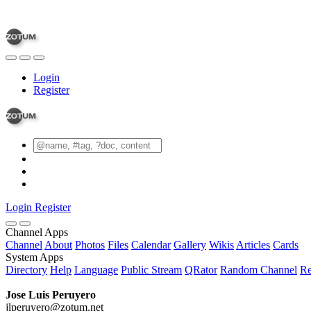
Login
Register
Login
Register
Channel Apps
Channel
About
Photos
Files
Calendar
Gallery
Wikis
Articles
Cards
System Apps
Directory
Help
Language
Public Stream
QRator
Random Channel
Re
Jose Luis Peruyero
jlperuyero@zotum.net