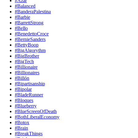
#Azar
#Balanced
#BanderaPalestina
#Barbie
#BarrettStrong
#Bello
#BenedettoCroce
#BernieSanders
#BettyBoop
#BigAlgorythm
#BigBrother
#BigTech
#Billionaire
#Billionaires
#Billón
#Bipartisanship
#Bipolar
#BladeRunner
#Bloques
#Blueberry
#BlueScreenOfDeath
#BothLiberalEconomy
#Botox
#Brain
#BreakThings