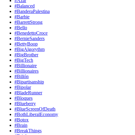
#Azar
#Balanced
#BanderaPalestina
#Barbie
#BarrettStrong
#Bello
#BenedettoCroce
#BernieSanders
#BettyBoop
#BigAlgorythm
#BigBrother
#BigTech
#Billionaire
#Billionaires
#Billón
#Bipartisanship
#Bipolar
#BladeRunner
#Bloques
#Blueberry
#BlueScreenOfDeath
#BothLiberalEconomy
#Botox
#Brain
#BreakThings