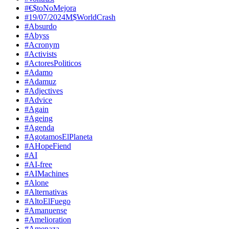
#€$toNoMejora
#19/07/2024M$WorldCrash
#Absurdo
#Abyss
#Acronym
#Activists
#ActoresPoliticos
#Adamo
#Adamuz
#Adjectives
#Advice
#Again
#Ageing
#Agenda
#AgotamosElPlaneta
#AHopeFiend
#AI
#AI-free
#AIMachines
#Alone
#Alternativas
#AltoElFuego
#Amanuense
#Amelioration
#Amenaza