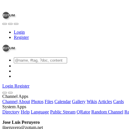
Login
Register
Login
Register
Channel Apps
Channel
About
Photos
Files
Calendar
Gallery
Wikis
Articles
Cards
System Apps
Directory
Help
Language
Public Stream
QRator
Random Channel
Re
Jose Luis Peruyero
jlperuyero@zotum.net