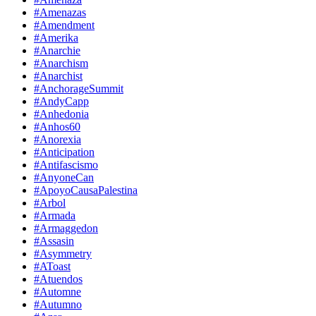
#Amenazas
#Amendment
#Amerika
#Anarchie
#Anarchism
#Anarchist
#AnchorageSummit
#AndyCapp
#Anhedonia
#Anhos60
#Anorexia
#Anticipation
#Antifascismo
#AnyoneCan
#ApoyoCausaPalestina
#Arbol
#Armada
#Armaggedon
#Assasin
#Asymmetry
#AToast
#Atuendos
#Automne
#Autumno