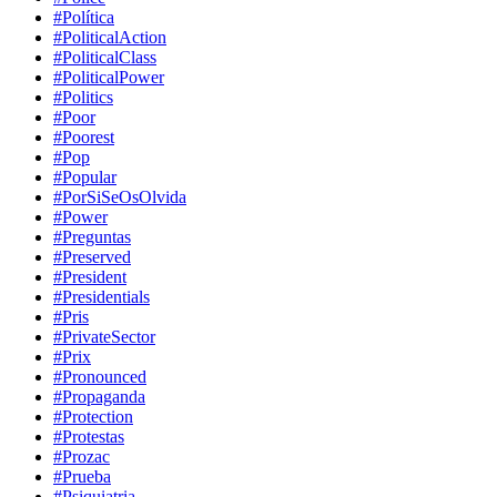
#Política
#PoliticalAction
#PoliticalClass
#PoliticalPower
#Politics
#Poor
#Poorest
#Pop
#Popular
#PorSiSeOsOlvida
#Power
#Preguntas
#Preserved
#President
#Presidentials
#Pris
#PrivateSector
#Prix
#Pronounced
#Propaganda
#Protection
#Protestas
#Prozac
#Prueba
#Psiquiatria