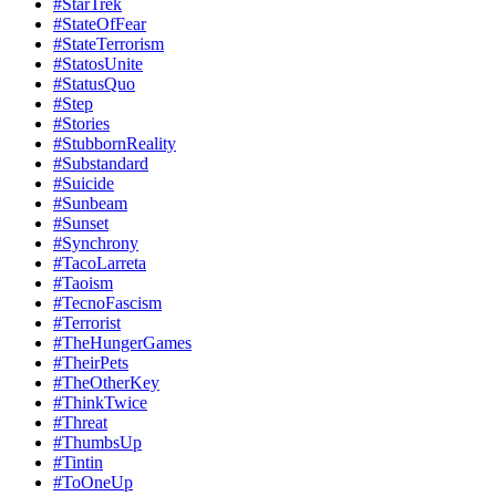
#StarTrek
#StateOfFear
#StateTerrorism
#StatosUnite
#StatusQuo
#Step
#Stories
#StubbornReality
#Substandard
#Suicide
#Sunbeam
#Sunset
#Synchrony
#TacoLarreta
#Taoism
#TecnoFascism
#Terrorist
#TheHungerGames
#TheirPets
#TheOtherKey
#ThinkTwice
#Threat
#ThumbsUp
#Tintin
#ToOneUp