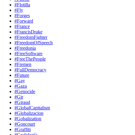
#Flotilla
#Fly
#Forges
#Forward
#France
#FrancisDrake
#FreedomFighter
#FreedomOfSpeech
#Freedonia
#FreeSoftware
#FreeThePeople
#Fremen
#FullDemocracy
#Future
#Gay
#Gaza
#Genocide
#Gir
#Giraud
#GlobalCapitalism
#Globalizacion
#Gobalization
#Goncourt
#Graffiti
#Grafología