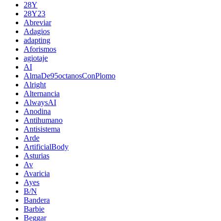
28Y
28Y23
Abreviar
Adagios
adapting
Aforismos
agiotaje
AI
AlmaDe95octanosConPlomo
Alright
Alternancia
AlwaysAI
Anodina
Antihumano
Antisistema
Arde
ArtificialBody
Asturias
Av
Avaricia
Ayes
B/N
Bandera
Barbie
Beggar