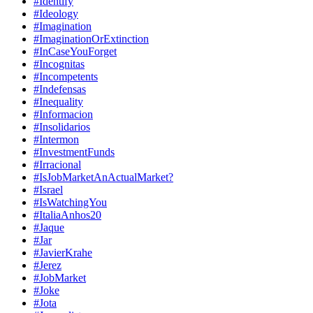
#Identify
#Ideology
#Imagination
#ImaginationOrExtinction
#InCaseYouForget
#Incognitas
#Incompetents
#Indefensas
#Inequality
#Informacion
#Insolidarios
#Intermon
#InvestmentFunds
#Irracional
#IsJobMarketAnActualMarket?
#Israel
#IsWatchingYou
#ItaliaAnhos20
#Jaque
#Jar
#JavierKrahe
#Jerez
#JobMarket
#Joke
#Jota