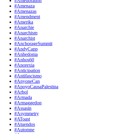
#Amelioration
#Amenaza
#Amenazas
#Amendment
#Amerika
#Anarchie
#Anarchism
#Anarchist
#AnchorageSummit
#AndyCapp
#Anhedonia
#Anhos60
#Anorexia
#Anticipation
#Antifascismo
#AnyoneCan
#ApoyoCausaPalestina
#Arbol
#Armada
#Armaggedon
#Assasin
#Asymmetry
#AToast
#Atuendos
#Automne