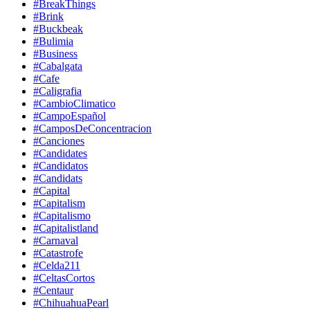
#BreakThings
#Brink
#Buckbeak
#Bulimia
#Business
#Cabalgata
#Cafe
#Caligrafia
#CambioClimatico
#CampoEspañol
#CamposDeConcentracion
#Canciones
#Candidates
#Candidatos
#Candidats
#Capital
#Capitalism
#Capitalismo
#Capitalistland
#Carnaval
#Catastrofe
#Celda211
#CeltasCortos
#Centaur
#ChihuahuaPearl