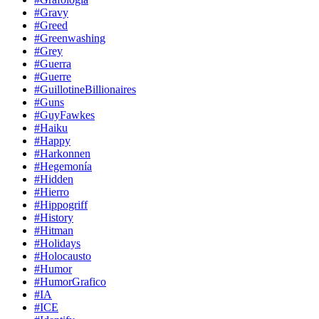
#Gravy
#Greed
#Greenwashing
#Grey
#Guerra
#Guerre
#GuillotineBillionaires
#Guns
#GuyFawkes
#Haiku
#Happy
#Harkonnen
#Hegemonía
#Hidden
#Hierro
#Hippogriff
#History
#Hitman
#Holidays
#Holocausto
#Humor
#HumorGrafico
#IA
#ICE