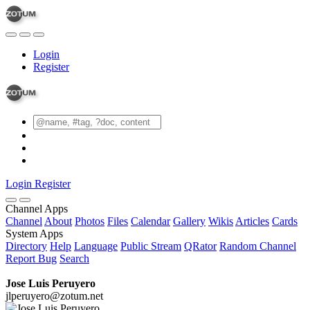
Login
Register
Login
Register
Channel Apps
Channel
About
Photos
Files
Calendar
Gallery
Wikis
Articles
Cards
System Apps
Directory
Help
Language
Public Stream
QRator
Random Channel
Report Bug
Search
Jose Luis Peruyero
jlperuyero@zotum.net