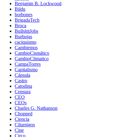
Benjamin B. Lockwood
Bildu
borbones
BrigadaTech
Broca
BullshitJobs
Burbujas
caciquismo
Cambiemos
CambioCismático
CambioClimatico
CampaTorres
Capitalismo
Cápsula
Castro
Catodina
Censura
CEO
CEOs
Charles G. Nathanson
Chopped
Ciencia
Cilurnigos
Cine
Circo