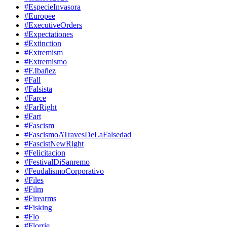
#EspecieInvasora
#Europee
#ExecutiveOrders
#Expectationes
#Extinction
#Extremism
#Extremismo
#F.Ibañez
#Fall
#Falsista
#Farce
#FarRight
#Fart
#Fascism
#FascismoATravesDeLaFalsedad
#FascistNewRight
#Felicitacion
#FestivalDiSanremo
#FeudalismoCorporativo
#Files
#Film
#Firearms
#Fisking
#Flo
#Florrie