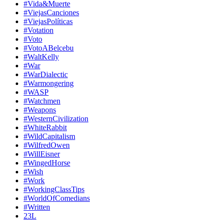
#Vida&Muerte
#ViejasCanciones
#ViejasPolíticas
#Votation
#Voto
#VotoABelcebu
#WaltKelly
#War
#WarDialectic
#Warmongering
#WASP
#Watchmen
#Weapons
#WesternCivilization
#WhiteRabbit
#WildCapitalism
#WilfredOwen
#WillEisner
#WingedHorse
#Wish
#Work
#WorkingClassTips
#WorldOfComedians
#Written
23L