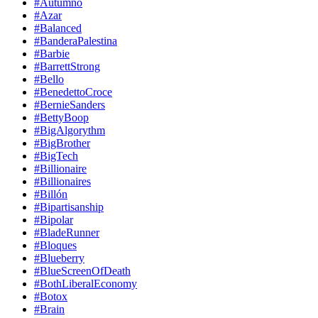
#Autumno
#Azar
#Balanced
#BanderaPalestina
#Barbie
#BarrettStrong
#Bello
#BenedettoCroce
#BernieSanders
#BettyBoop
#BigAlgorythm
#BigBrother
#BigTech
#Billionaire
#Billionaires
#Billón
#Bipartisanship
#Bipolar
#BladeRunner
#Bloques
#Blueberry
#BlueScreenOfDeath
#BothLiberalEconomy
#Botox
#Brain