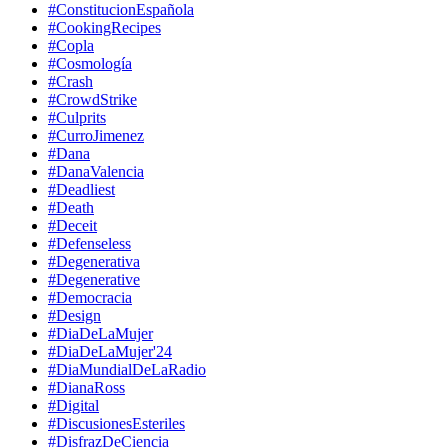
#ConstitucionEspañola
#CookingRecipes
#Copla
#Cosmología
#Crash
#CrowdStrike
#Culprits
#CurroJimenez
#Dana
#DanaValencia
#Deadliest
#Death
#Deceit
#Defenseless
#Degenerativa
#Degenerative
#Democracia
#Design
#DiaDeLaMujer
#DiaDeLaMujer'24
#DiaMundialDeLaRadio
#DianaRoss
#Digital
#DiscusionesEsteriles
#DisfrazDeCiencia