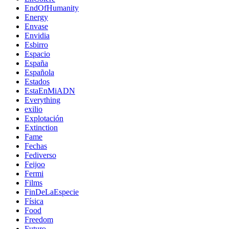
EndOfHumanity
Energy
Envase
Envidia
Esbirro
Espacio
España
Española
Estados
EstaEnMiADN
Everything
exilio
Explotación
Extinction
Fame
Fechas
Fediverso
Feijoo
Fermi
Films
FinDeLaEspecie
Física
Food
Freedom
Futuro