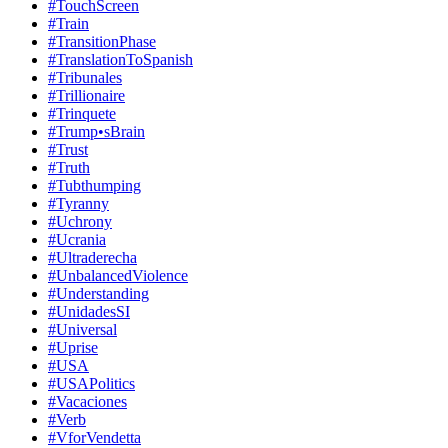
#TouchScreen
#Train
#TransitionPhase
#TranslationToSpanish
#Tribunales
#Trillionaire
#Trinquete
#Trump•sBrain
#Trust
#Truth
#Tubthumping
#Tyranny
#Uchrony
#Ucrania
#Ultraderecha
#UnbalancedViolence
#Understanding
#UnidadesSI
#Universal
#Uprise
#USA
#USAPolitics
#Vacaciones
#Verb
#VforVendetta