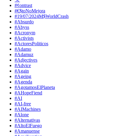
#¢ontrast
#€$toNoMejora
#19/07/2024M$WorldCrash
#Absurdo
#Abyss
#Acronym
#Activists
#ActoresPoliticos
#Adamo
#Adamuz
#Adjectives
#Advice
#Again
#Ageing
#Agenda
#AgotamosElPlaneta
#AHopeFiend
#AI
#AI-free
#AIMachines
#Alone
#Alternativas
#AltoElFuego
#Amanuense