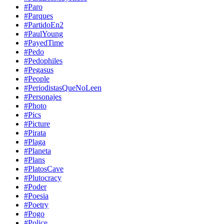
#Paro
#Parques
#PartidoEn2
#PaulYoung
#PayedTime
#Pedo
#Pedophiles
#Pegasus
#People
#PeriodistasQueNoLeen
#Personajes
#Photo
#Pics
#Picture
#Pirata
#Plaga
#Planeta
#Plans
#PlatosCave
#Plutocracy
#Poder
#Poesia
#Poetry
#Pogo
#Police