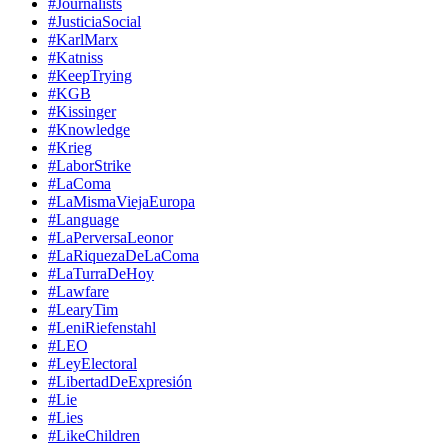
#Journalists
#JusticiaSocial
#KarlMarx
#Katniss
#KeepTrying
#KGB
#Kissinger
#Knowledge
#Krieg
#LaborStrike
#LaComa
#LaMismaViejaEuropa
#Language
#LaPerversaLeonor
#LaRiquezaDeLaComa
#LaTurraDeHoy
#Lawfare
#LearyTim
#LeniRiefenstahl
#LEO
#LeyElectoral
#LibertadDeExpresión
#Lie
#Lies
#LikeChildren