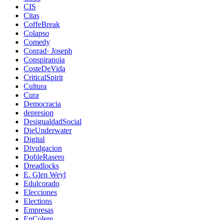
CIS
Citas
CoffeBreak
Colapso
Comedy
Conrad· Joseph
Conspiranoia
CosteDeVida
CriticalSpirit
Cultura
Cura
Democracia
depresion
DesigualdadSocial
DieUnderwater
Digital
Divulgacion
DobleRasero
Dreadlocks
E. Glen Weyl
Edulcorado
Elecciones
Elections
Empresas
EnColere