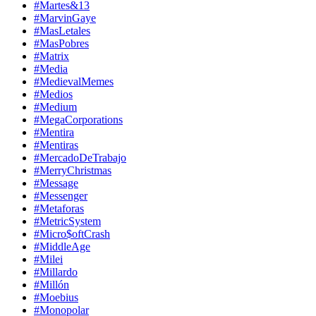
#Martes&13
#MarvinGaye
#MasLetales
#MasPobres
#Matrix
#Media
#MedievalMemes
#Medios
#Medium
#MegaCorporations
#Mentira
#Mentiras
#MercadoDeTrabajo
#MerryChristmas
#Message
#Messenger
#Metaforas
#MetricSystem
#Micro$oftCrash
#MiddleAge
#Milei
#Millardo
#Millón
#Moebius
#Monopolar