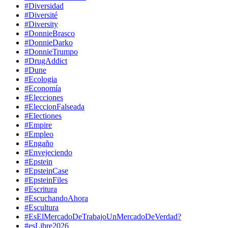
#Diversidad
#Diversité
#Diversity
#DonnieBrasco
#DonnieDarko
#DonnieTrumpo
#DrugAddict
#Dune
#Ecologia
#Economía
#Elecciones
#EleccionFalseada
#Electiones
#Empire
#Empleo
#Engaño
#Envejeciendo
#Epstein
#EpsteinCase
#EpsteinFiles
#Escritura
#EscuchandoAhora
#Escultura
#EsElMercadoDeTrabajoUnMercadoDeVerdad?
#esLibre2026