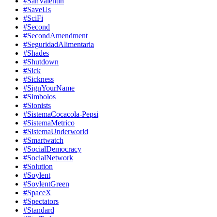
#SanValentin
#SaveUs
#SciFi
#Second
#SecondAmendment
#SeguridadAlimentaria
#Shades
#Shutdown
#Sick
#Sickness
#SignYourName
#Simbolos
#Sionists
#SistemaCocacola-Pepsi
#SistemaMetrico
#SistemaUnderworld
#Smartwatch
#SocialDemocracy
#SocialNetwork
#Solution
#Soylent
#SoylentGreen
#SpaceX
#Spectators
#Standard