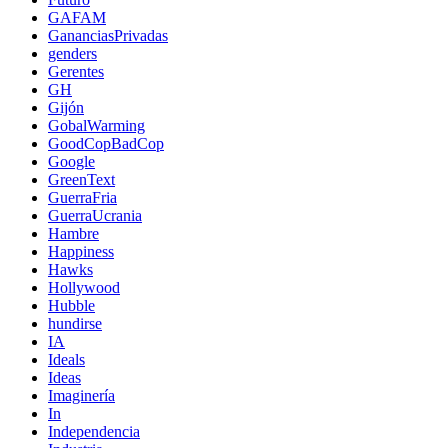
GAFAM
GananciasPrivadas
genders
Gerentes
GH
Gijón
GobalWarming
GoodCopBadCop
Google
GreenText
GuerraFria
GuerraUcrania
Hambre
Happiness
Hawks
Hollywood
Hubble
hundirse
IA
Ideals
Ideas
Imaginería
In
Independencia