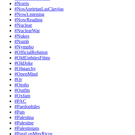
#Norris
#NosAprietanLasClavijas
#NowListening
#NowReading
#Nuclear
#NuclearWar
#Nukes
#Numb
#Nympho
#OfficialReligion
#OldEightiesFilms
#OldJoke
#Oligarchy
#OpenMind
#Or
#Otoño
#Outfits
#Oxfam
#PAC
#Paedophiles
#Pais
#Palestina
#Palestine
#Palestinians
#ParaLosMuyRicos