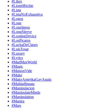
#Likes
#LionelRichie
#Lista
#ListaNoExhaustiva
#Logos
#Lone
#Loneliness
#LongSleeve
#LootingDevice
#LosPicaros
#LuchaDeClases
#LuisTosar
#Luxury
#Lyrics
#MadMaxWorld
#Magic
#MaisonVide
#Make
#MakeAmerikaGayAgain
#MaldadInnata
#Manipulacion
#ManipulateMinds
#Manipulation
#Mantra
#Mars