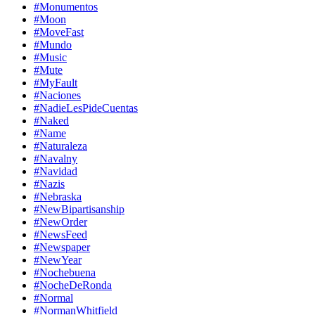
#Monumentos
#Moon
#MoveFast
#Mundo
#Music
#Mute
#MyFault
#Naciones
#NadieLesPideCuentas
#Naked
#Name
#Naturaleza
#Navalny
#Navidad
#Nazis
#Nebraska
#NewBipartisanship
#NewOrder
#NewsFeed
#Newspaper
#NewYear
#Nochebuena
#NocheDeRonda
#Normal
#NormanWhitfield