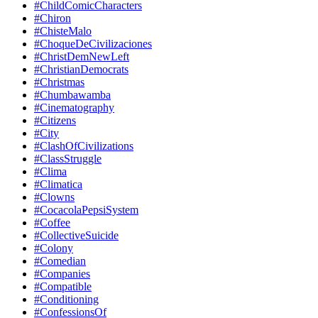
#ChildComicCharacters
#Chiron
#ChisteMalo
#ChoqueDeCivilizaciones
#ChristDemNewLeft
#ChristianDemocrats
#Christmas
#Chumbawamba
#Cinematography
#Citizens
#City
#ClashOfCivilizations
#ClassStruggle
#Clima
#Climatica
#Clowns
#CocacolaPepsiSystem
#Coffee
#CollectiveSuicide
#Colony
#Comedian
#Companies
#Compatible
#Conditioning
#ConfessionsOf