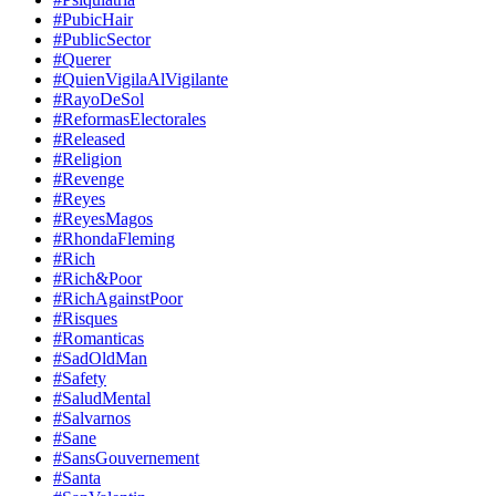
#PubicHair
#PublicSector
#Querer
#QuienVigilaAlVigilante
#RayoDeSol
#ReformasElectorales
#Released
#Religion
#Revenge
#Reyes
#ReyesMagos
#RhondaFleming
#Rich
#Rich&Poor
#RichAgainstPoor
#Risques
#Romanticas
#SadOldMan
#Safety
#SaludMental
#Salvarnos
#Sane
#SansGouvernement
#Santa