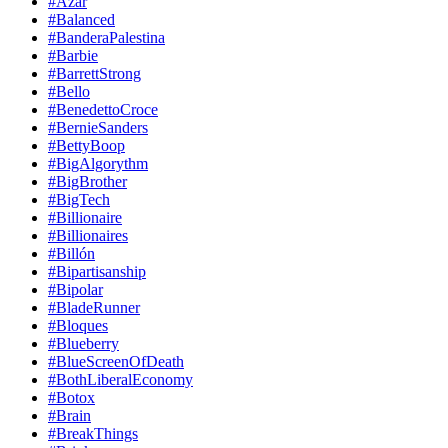
#Azar
#Balanced
#BanderaPalestina
#Barbie
#BarrettStrong
#Bello
#BenedettoCroce
#BernieSanders
#BettyBoop
#BigAlgorythm
#BigBrother
#BigTech
#Billionaire
#Billionaires
#Billón
#Bipartisanship
#Bipolar
#BladeRunner
#Bloques
#Blueberry
#BlueScreenOfDeath
#BothLiberalEconomy
#Botox
#Brain
#BreakThings