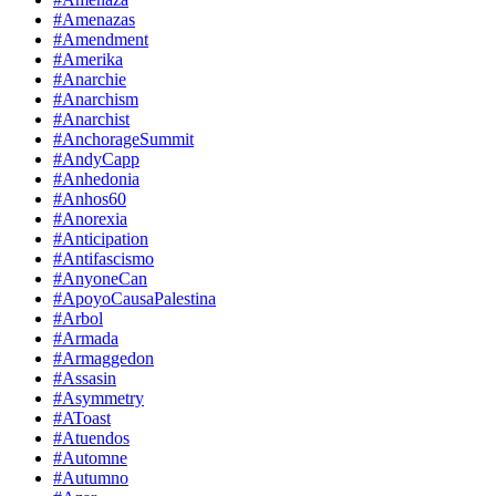
#Amenazas
#Amendment
#Amerika
#Anarchie
#Anarchism
#Anarchist
#AnchorageSummit
#AndyCapp
#Anhedonia
#Anhos60
#Anorexia
#Anticipation
#Antifascismo
#AnyoneCan
#ApoyoCausaPalestina
#Arbol
#Armada
#Armaggedon
#Assasin
#Asymmetry
#AToast
#Atuendos
#Automne
#Autumno