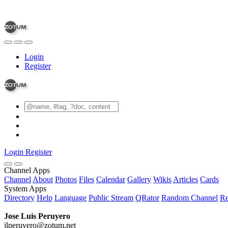
Login
Register
Login
Register
Channel Apps
Channel
About
Photos
Files
Calendar
Gallery
Wikis
Articles
Cards
System Apps
Directory
Help
Language
Public Stream
QRator
Random Channel
Re
Jose Luis Peruyero
jlperuyero@zotum.net