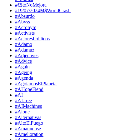
#€$toNoMejora
#19/07/2024M$WorldCrash
#Absurdo
#Abyss
#Acronym
#Activists
#ActoresPoliticos
#Adamo
#Adamuz
#Adjectives
#Advice
#Again
#Ageing
#Agenda
#AgotamosElPlaneta
#AHopeFiend
#AI
#AI-free
#AIMachines
#Alone
#Alternativas
#AltoElFuego
#Amanuense
#Amelioration
#Amenaza