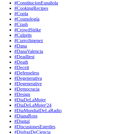
#ConstitucionEspañola
#CookingRecipes
#Copla
#Cosmología
#Crash
#CrowdStrike
#Culprits
#CurroJimenez
#Dana
#DanaValencia
#Deadliest
#Death
#Deceit
#Defenseless
#Degenerativa
#Degenerative
#Democracia
#Design
#DiaDeLaMujer
#DiaDeLaMujer'24
#DiaMundialDeLaRadio
#DianaRoss
#Digital
#DiscusionesEsteriles
#DisfrazDeCiencia