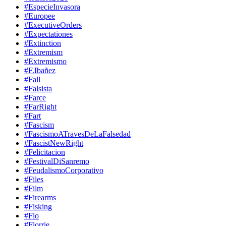
#EspecieInvasora
#Europee
#ExecutiveOrders
#Expectationes
#Extinction
#Extremism
#Extremismo
#F.Ibañez
#Fall
#Falsista
#Farce
#FarRight
#Fart
#Fascism
#FascismoATravesDeLaFalsedad
#FascistNewRight
#Felicitacion
#FestivalDiSanremo
#FeudalismoCorporativo
#Files
#Film
#Firearms
#Fisking
#Flo
#Florrie