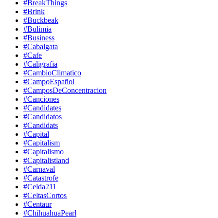
#BreakThings
#Brink
#Buckbeak
#Bulimia
#Business
#Cabalgata
#Cafe
#Caligrafia
#CambioClimatico
#CampoEspañol
#CamposDeConcentracion
#Canciones
#Candidates
#Candidatos
#Candidats
#Capital
#Capitalism
#Capitalismo
#Capitalistland
#Carnaval
#Catastrofe
#Celda211
#CeltasCortos
#Centaur
#ChihuahuaPearl