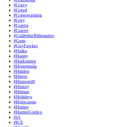
#Gravy
#Greed
#Greenwashing
#Grey
#Guerra
#Guerre
#GuillotineBillionaires
#Guns
#GuyFawkes
#Haiku
#Happy
#Harkonnen
#Hegemonía
#Hidden
#Hierro
#Hippogriff
#History
#Hitman
#Holidays
#Holocausto
#Humor
#HumorGrafico
#IA
#ICE