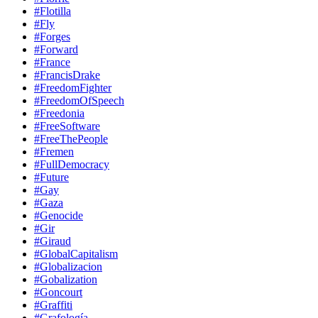
#Flotilla
#Fly
#Forges
#Forward
#France
#FrancisDrake
#FreedomFighter
#FreedomOfSpeech
#Freedonia
#FreeSoftware
#FreeThePeople
#Fremen
#FullDemocracy
#Future
#Gay
#Gaza
#Genocide
#Gir
#Giraud
#GlobalCapitalism
#Globalizacion
#Gobalization
#Goncourt
#Graffiti
#Grafología