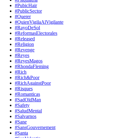
#PubicHair
#PublicSector
#Querer
#QuienVigilaAlVigilante
#RayoDeSol
#ReformasElectorales
#Released
#Religion
#Revenge
#Reyes
#ReyesMagos
#RhondaFleming
#Rich
#Rich&Poor
#RichAgainstPoor
#Risques
#Romanticas
#SadOldMan
#Safety
#SaludMental
#Salvarnos
#Sane
#SansGouvernement
#Santa