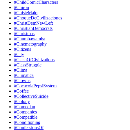
#ChildComicCharacters
#Chiron
#ChisteMalo
#ChoqueDeCivilizaciones
#ChristDemNewLeft
#ChristianDemocrats
#Christmas
#Chumbawamba
#Cinematography
#Citizens
#City
#ClashOfCivilizations
#ClassStruggle
#Clima
#Climatica
#Clowns
#CocacolaPepsiSystem
#Coffee
#CollectiveSuicide
#Colony
#Comedian
#Companies
#Compatible
#Conditioning
#ConfessionsOf