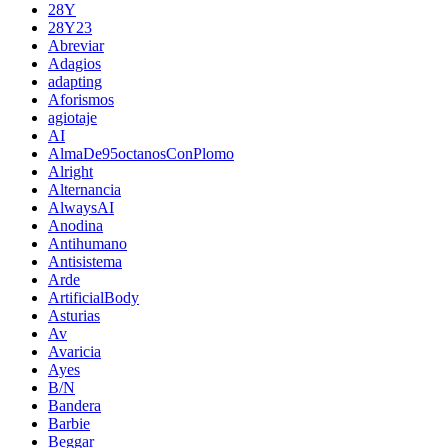
28Y
28Y23
Abreviar
Adagios
adapting
Aforismos
agiotaje
AI
AlmaDe95octanosConPlomo
Alright
Alternancia
AlwaysAI
Anodina
Antihumano
Antisistema
Arde
ArtificialBody
Asturias
Av
Avaricia
Ayes
B/N
Bandera
Barbie
Beggar