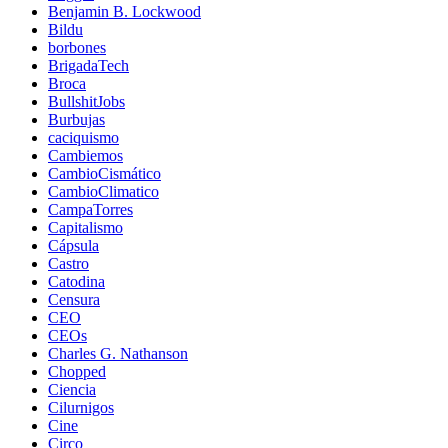
Benjamin B. Lockwood
Bildu
borbones
BrigadaTech
Broca
BullshitJobs
Burbujas
caciquismo
Cambiemos
CambioCismático
CambioClimatico
CampaTorres
Capitalismo
Cápsula
Castro
Catodina
Censura
CEO
CEOs
Charles G. Nathanson
Chopped
Ciencia
Cilurnigos
Cine
Circo