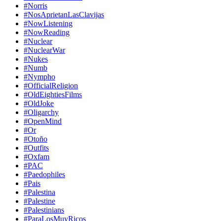
#Norris
#NosAprietanLasClavijas
#NowListening
#NowReading
#Nuclear
#NuclearWar
#Nukes
#Numb
#Nympho
#OfficialReligion
#OldEightiesFilms
#OldJoke
#Oligarchy
#OpenMind
#Or
#Otoño
#Outfits
#Oxfam
#PAC
#Paedophiles
#Pais
#Palestina
#Palestine
#Palestinians
#ParaLosMuyRicos