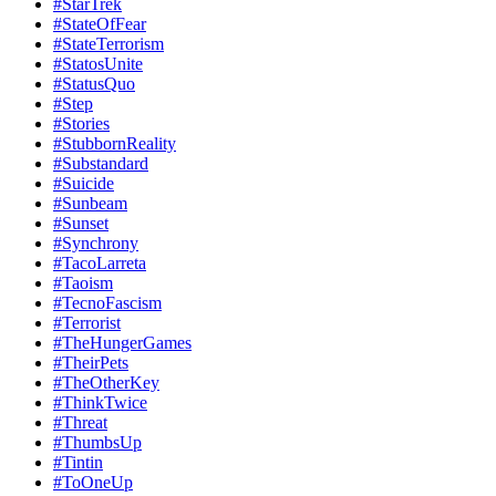
#StarTrek
#StateOfFear
#StateTerrorism
#StatosUnite
#StatusQuo
#Step
#Stories
#StubbornReality
#Substandard
#Suicide
#Sunbeam
#Sunset
#Synchrony
#TacoLarreta
#Taoism
#TecnoFascism
#Terrorist
#TheHungerGames
#TheirPets
#TheOtherKey
#ThinkTwice
#Threat
#ThumbsUp
#Tintin
#ToOneUp