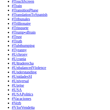
#TouchScreen
#Train
#TransitionPhase
#TranslationToSpanish
#Tribunales
#Trillionaire
#Trinquete
#Trump•sBrain
#Trust
#Truth
#Tubthumping
#Tyranny
#Uchrony
#Ucrania
#Ultraderecha
#UnbalancedViolence
#Understanding
#UnidadesSI
#Universal
#Uprise
#USA
#USAPolitics
#Vacaciones
#Verb
#VforVendetta