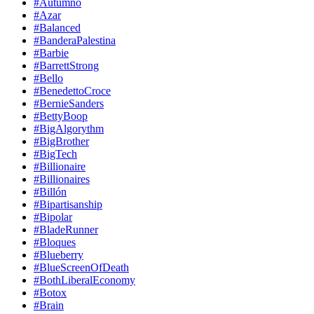
#Autumno
#Azar
#Balanced
#BanderaPalestina
#Barbie
#BarrettStrong
#Bello
#BenedettoCroce
#BernieSanders
#BettyBoop
#BigAlgorythm
#BigBrother
#BigTech
#Billionaire
#Billionaires
#Billón
#Bipartisanship
#Bipolar
#BladeRunner
#Bloques
#Blueberry
#BlueScreenOfDeath
#BothLiberalEconomy
#Botox
#Brain