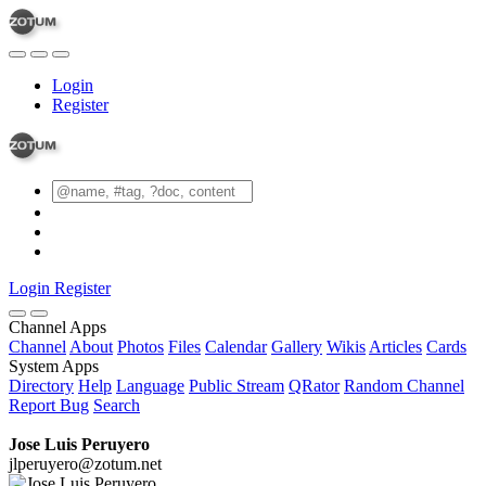
Login
Register
Login
Register
Channel Apps
Channel
About
Photos
Files
Calendar
Gallery
Wikis
Articles
Cards
System Apps
Directory
Help
Language
Public Stream
QRator
Random Channel
Report Bug
Search
Jose Luis Peruyero
jlperuyero@zotum.net