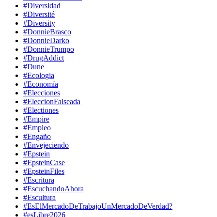
#Diversidad
#Diversité
#Diversity
#DonnieBrasco
#DonnieDarko
#DonnieTrumpo
#DrugAddict
#Dune
#Ecologia
#Economía
#Elecciones
#EleccionFalseada
#Electiones
#Empire
#Empleo
#Engaño
#Envejeciendo
#Epstein
#EpsteinCase
#EpsteinFiles
#Escritura
#EscuchandoAhora
#Escultura
#EsElMercadoDeTrabajoUnMercadoDeVerdad?
#esLibre2026