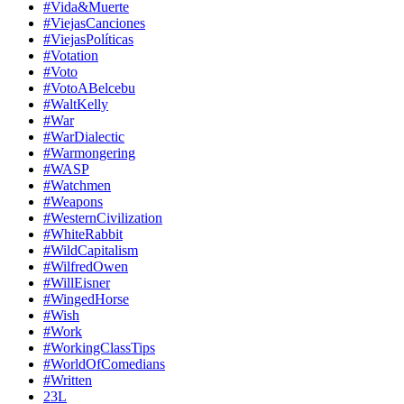
#Vida&Muerte
#ViejasCanciones
#ViejasPolíticas
#Votation
#Voto
#VotoABelcebu
#WaltKelly
#War
#WarDialectic
#Warmongering
#WASP
#Watchmen
#Weapons
#WesternCivilization
#WhiteRabbit
#WildCapitalism
#WilfredOwen
#WillEisner
#WingedHorse
#Wish
#Work
#WorkingClassTips
#WorldOfComedians
#Written
23L