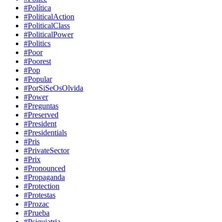
#Política
#PoliticalAction
#PoliticalClass
#PoliticalPower
#Politics
#Poor
#Poorest
#Pop
#Popular
#PorSiSeOsOlvida
#Power
#Preguntas
#Preserved
#President
#Presidentials
#Pris
#PrivateSector
#Prix
#Pronounced
#Propaganda
#Protection
#Protestas
#Prozac
#Prueba
#Psiquiatria