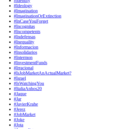
#Identify
#Ideology
#Imagination
#ImaginationOrExtinction
#InCaseYouForget
#Incognitas
#Incompetents
#Indefensas
#Inequality
#Informacion
#Insolidarios
#Intermon
#InvestmentFunds
#Irracional
#IsJobMarketAnActualMarket?
#Israel
#IsWatchingYou
#ItaliaAnhos20
#Jaque
#Jar
#JavierKrahe
#Jerez
#JobMarket
#Joke
#Jota