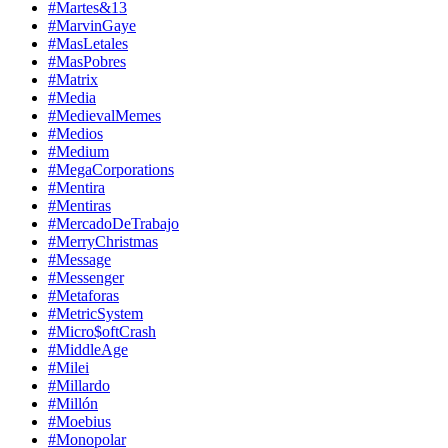
#Martes&13
#MarvinGaye
#MasLetales
#MasPobres
#Matrix
#Media
#MedievalMemes
#Medios
#Medium
#MegaCorporations
#Mentira
#Mentiras
#MercadoDeTrabajo
#MerryChristmas
#Message
#Messenger
#Metaforas
#MetricSystem
#Micro$oftCrash
#MiddleAge
#Milei
#Millardo
#Millón
#Moebius
#Monopolar