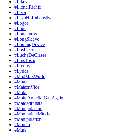
#Likes
#LionelRichie
#Lista
#ListaNoExhaustiva
#Logos
#Lone
#Loneliness
#LongSleeve
#LootingDevice
#LosPicaros
#LuchaDeClases
#LuisTosar
#Luxury
#Lyrics
#MadMaxWorld
#Magic
#MaisonVide
#Make
#MakeAmerikaGayAgain
#MaldadInnata
#Manipulacion
#ManipulateMinds
#Manipulation
#Mantra
#Mars