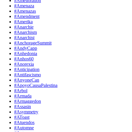
#Amelioration
#Amenaza
#Amenazas
#Amendment
#Amerika
#Anarchie
#Anarchism
#Anarchist
#AnchorageSummit
#AndyCapp
#Anhedonia
#Anhos60
#Anorexia
#Anticipation
#Antifascismo
#AnyoneCan
#ApoyoCausaPalestina
#Arbol
#Armada
#Armaggedon
#Assasin
#Asymmetry
#AToast
#Atuendos
#Automne