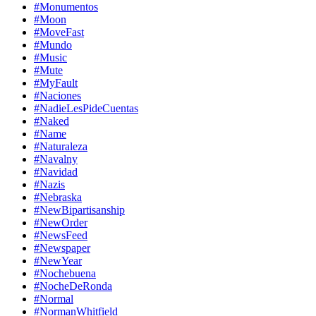
#Monumentos
#Moon
#MoveFast
#Mundo
#Music
#Mute
#MyFault
#Naciones
#NadieLesPideCuentas
#Naked
#Name
#Naturaleza
#Navalny
#Navidad
#Nazis
#Nebraska
#NewBipartisanship
#NewOrder
#NewsFeed
#Newspaper
#NewYear
#Nochebuena
#NocheDeRonda
#Normal
#NormanWhitfield