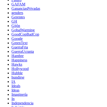
GAFAM
GananciasPrivadas
genders
Gerentes
GH
Gijón
GobalWarming
GoodCopBadCop
Google
GreenText
GuerraFria
GuerraUcrania
Hambre
Happiness
Hawks
Hollywood
Hubble
hundirse
IA
Ideals
Ideas
Imaginería
In
Independencia