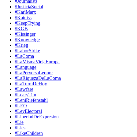
#Journalists
#JusticiaSocial
#KarlMarx
#Katniss
#KeepTrying
#KGB
#Kissinger
#Knowledge
#Krieg
#LaborStrike
#LaComa
#LaMismaViejaEuropa
#Language
#LaPerversaLeonor
#LaRiquezaDeLaComa
#LaTurraDeHoy
#Lawfare
#LearyTim
#LeniRiefenstahl
#LEO
#LeyElectoral
#LibertadDeExpresión
#Lie
#Lies
#LikeChildren