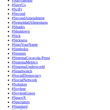
#SanValentin
#SaveUs
#SciFi
#Second
#SecondAmendment
#SeguridadAlimentaria
#Shades
#Shutdown
#Sick
#Sickness
#SignYourName
#Simbolos
#Sionists
#SistemaCocacola-Pepsi
#SistemaMetrico
#SistemaUnderworld
#Smartwatch
#SocialDemocracy
#SocialNetwork
#Solution
#Soylent
#SoylentGreen
#SpaceX
#Spectators
#Standard