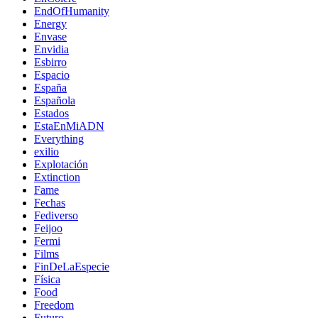
EndOfHumanity
Energy
Envase
Envidia
Esbirro
Espacio
España
Española
Estados
EstaEnMiADN
Everything
exilio
Explotación
Extinction
Fame
Fechas
Fediverso
Feijoo
Fermi
Films
FinDeLaEspecie
Física
Food
Freedom
Futuro