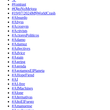
#¢ontrast
#€$toNoMejora
#19/07/2024M$WorldCrash
#Absurdo
#Abyss
#Acronym
#Activists
#ActoresPoliticos
#Adamo
#Adamuz
#Adjectives
#Advice
#Again
#Ageing
#Agenda
#AgotamosElPlaneta
#AHopeFiend
#AI
#AI-free
#AIMachines
#Alone
#Alternativas
#AltoElFuego
#Amanuense