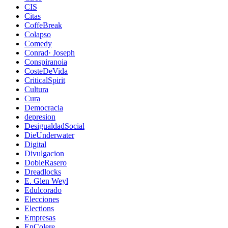
CIS
Citas
CoffeBreak
Colapso
Comedy
Conrad· Joseph
Conspiranoia
CosteDeVida
CriticalSpirit
Cultura
Cura
Democracia
depresion
DesigualdadSocial
DieUnderwater
Digital
Divulgacion
DobleRasero
Dreadlocks
E. Glen Weyl
Edulcorado
Elecciones
Elections
Empresas
EnColere