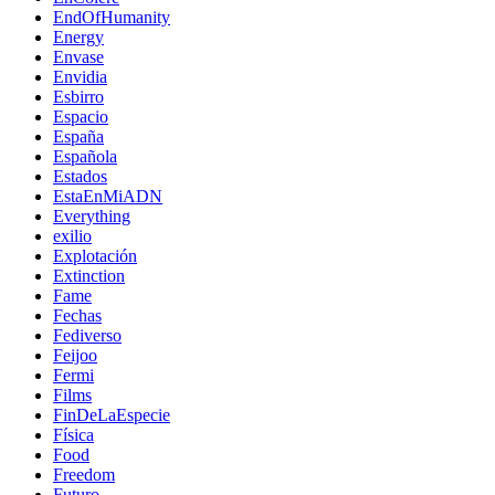
EndOfHumanity
Energy
Envase
Envidia
Esbirro
Espacio
España
Española
Estados
EstaEnMiADN
Everything
exilio
Explotación
Extinction
Fame
Fechas
Fediverso
Feijoo
Fermi
Films
FinDeLaEspecie
Física
Food
Freedom
Futuro