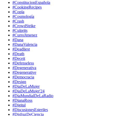
#ConstitucionEspañola
#CookingRecipes
#Copla
#Cosmología
#Crash
#CrowdStrike
#Culprits
#CurroJimenez
#Dana
#DanaValencia
#Deadliest
#Death
#Deceit
#Defenseless
#Degenerativa
#Degenerative
#Democracia
#Design
#DiaDeLaMujer
#DiaDeLaMujer'24
#DiaMundialDeLaRadio
#DianaRoss
#Digital
#DiscusionesEsteriles
#DisfrazDeCiencia