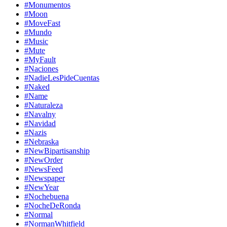
#Monumentos
#Moon
#MoveFast
#Mundo
#Music
#Mute
#MyFault
#Naciones
#NadieLesPideCuentas
#Naked
#Name
#Naturaleza
#Navalny
#Navidad
#Nazis
#Nebraska
#NewBipartisanship
#NewOrder
#NewsFeed
#Newspaper
#NewYear
#Nochebuena
#NocheDeRonda
#Normal
#NormanWhitfield