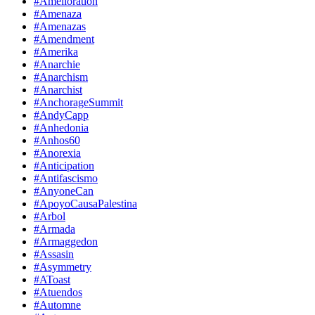
#Amelioration
#Amenaza
#Amenazas
#Amendment
#Amerika
#Anarchie
#Anarchism
#Anarchist
#AnchorageSummit
#AndyCapp
#Anhedonia
#Anhos60
#Anorexia
#Anticipation
#Antifascismo
#AnyoneCan
#ApoyoCausaPalestina
#Arbol
#Armada
#Armaggedon
#Assasin
#Asymmetry
#AToast
#Atuendos
#Automne