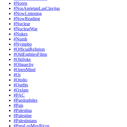
#Norris
#NosAprietanLasClavijas
#NowListening
#NowReading
#Nuclear
#NuclearWar
#Nukes
#Numb
#Nympho
#OfficialReligion
#OldEightiesFilms
#OldJoke
#Oligarchy
#OpenMind
#Or
#Otoño
#Outfits
#Oxfam
#PAC
#Paedophiles
#Pais
#Palestina
#Palestine
#Palestinians
#ParaLosMuyRicos