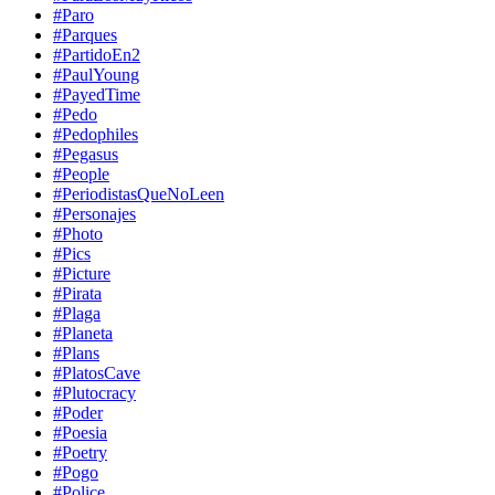
#Paro
#Parques
#PartidoEn2
#PaulYoung
#PayedTime
#Pedo
#Pedophiles
#Pegasus
#People
#PeriodistasQueNoLeen
#Personajes
#Photo
#Pics
#Picture
#Pirata
#Plaga
#Planeta
#Plans
#PlatosCave
#Plutocracy
#Poder
#Poesia
#Poetry
#Pogo
#Police