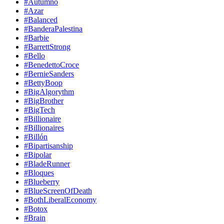
#Autumno
#Azar
#Balanced
#BanderaPalestina
#Barbie
#BarrettStrong
#Bello
#BenedettoCroce
#BernieSanders
#BettyBoop
#BigAlgorythm
#BigBrother
#BigTech
#Billionaire
#Billionaires
#Billón
#Bipartisanship
#Bipolar
#BladeRunner
#Bloques
#Blueberry
#BlueScreenOfDeath
#BothLiberalEconomy
#Botox
#Brain