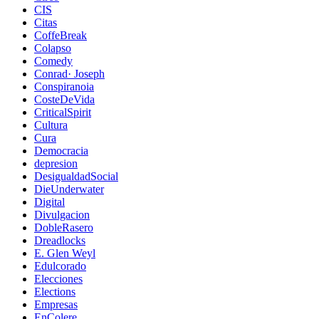
CIS
Citas
CoffeBreak
Colapso
Comedy
Conrad· Joseph
Conspiranoia
CosteDeVida
CriticalSpirit
Cultura
Cura
Democracia
depresion
DesigualdadSocial
DieUnderwater
Digital
Divulgacion
DobleRasero
Dreadlocks
E. Glen Weyl
Edulcorado
Elecciones
Elections
Empresas
EnColere