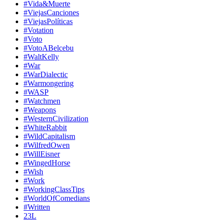
#Vida&Muerte
#ViejasCanciones
#ViejasPolíticas
#Votation
#Voto
#VotoABelcebu
#WaltKelly
#War
#WarDialectic
#Warmongering
#WASP
#Watchmen
#Weapons
#WesternCivilization
#WhiteRabbit
#WildCapitalism
#WilfredOwen
#WillEisner
#WingedHorse
#Wish
#Work
#WorkingClassTips
#WorldOfComedians
#Written
23L