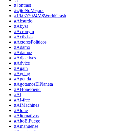
#¢ontrast
#€$toNoMejora
#19/07/2024M$WorldCrash
#Absurdo
#Abyss
#Acronym
#Activists
#ActoresPoliticos
#Adamo
#Adamuz
#Adjectives
#Advice
#Again
#Ageing
#Agenda
#AgotamosElPlaneta
#AHopeFiend
#AI
#AI-free
#AIMachines
#Alone
#Alternativas
#AltoElFuego
#Amanuense