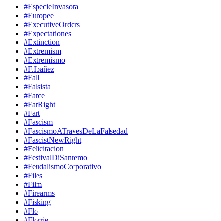
#EspecieInvasora
#Europee
#ExecutiveOrders
#Expectationes
#Extinction
#Extremism
#Extremismo
#F.Ibañez
#Fall
#Falsista
#Farce
#FarRight
#Fart
#Fascism
#FascismoATravesDeLaFalsedad
#FascistNewRight
#Felicitacion
#FestivalDiSanremo
#FeudalismoCorporativo
#Files
#Film
#Firearms
#Fisking
#Flo
#Florrie