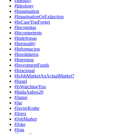
#Identify
#Ideology
#Imagination
#ImaginationOrExtinction
#InCaseYouForget
#Incognitas
#Incompetents
#Indefensas
#Inequality
#Informacion
#Insolidarios
#Intermon
#InvestmentFunds
#Irracional
#IsJobMarketAnActualMarket?
#Israel
#IsWatchingYou
#ItaliaAnhos20
#Jaque
#Jar
#JavierKrahe
#Jerez
#JobMarket
#Joke
#Jota