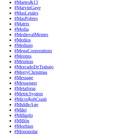
#Martes&13
#MarvinGaye
#MasLetales
#MasPobres
#Matrix
#Media
#MedievalMemes
#Medios
#Medium
#MegaCorporations
#Mentira
#Mentiras
#MercadoDeTrabajo
#MerryChristmas
#Message
#Messenger
#Metaforas
#MetricSystem
#Micro$oftCrash
#MiddleAge
#Milei
#Millardo
#Millón
#Moebius
#Monopolar