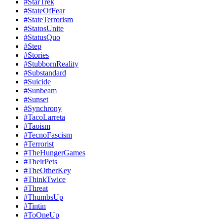
#StarTrek
#StateOfFear
#StateTerrorism
#StatosUnite
#StatusQuo
#Step
#Stories
#StubbornReality
#Substandard
#Suicide
#Sunbeam
#Sunset
#Synchrony
#TacoLarreta
#Taoism
#TecnoFascism
#Terrorist
#TheHungerGames
#TheirPets
#TheOtherKey
#ThinkTwice
#Threat
#ThumbsUp
#Tintin
#ToOneUp