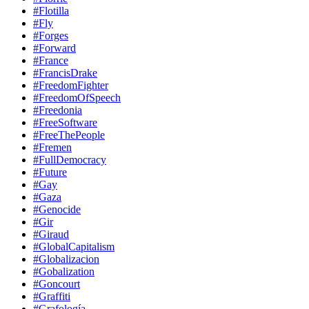
#Flotilla
#Fly
#Forges
#Forward
#France
#FrancisDrake
#FreedomFighter
#FreedomOfSpeech
#Freedonia
#FreeSoftware
#FreeThePeople
#Fremen
#FullDemocracy
#Future
#Gay
#Gaza
#Genocide
#Gir
#Giraud
#GlobalCapitalism
#Globalizacion
#Gobalization
#Goncourt
#Graffiti
#Grafología