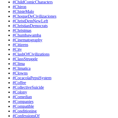
#ChildComicCharacters
#Chiron
#ChisteMalo
#ChoqueDeCivilizaciones
#ChristDemNewLeft
#ChristianDemocrats
#Christmas
#Chumbawamba
#Cinematography
#Citizens
#City
#ClashOfCivilizations
#ClassStruggle
#Clima
#Climatica
#Clowns
#CocacolaPepsiSystem
#Coffee
#CollectiveSuicide
#Colony
#Comedian
#Companies
#Compatible
#Conditioning
#ConfessionsOf