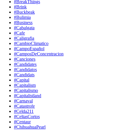
#BreakThings
#Brink
#Buckbeak
#Bulimia
#Business
#Cabalgata
#Cafe
#Caligrafia
#CambioClimatico
#CampoEspañol
#CamposDeConcentracion
#Canciones
#Candidates
#Candidatos
#Candidats
#Capital
#Capitalism
#Capitalismo
#Capitalistland
#Carnaval
#Catastrofe
#Celda211
#CeltasCortos
#Centaur
#ChihuahuaPearl