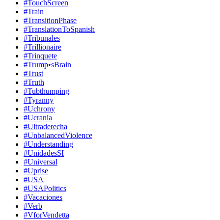
#TouchScreen
#Train
#TransitionPhase
#TranslationToSpanish
#Tribunales
#Trillionaire
#Trinquete
#Trump•sBrain
#Trust
#Truth
#Tubthumping
#Tyranny
#Uchrony
#Ucrania
#Ultraderecha
#UnbalancedViolence
#Understanding
#UnidadesSI
#Universal
#Uprise
#USA
#USAPolitics
#Vacaciones
#Verb
#VforVendetta