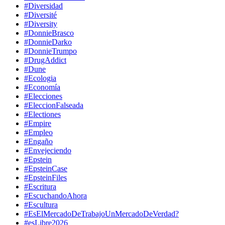
#Diversidad
#Diversité
#Diversity
#DonnieBrasco
#DonnieDarko
#DonnieTrumpo
#DrugAddict
#Dune
#Ecologia
#Economía
#Elecciones
#EleccionFalseada
#Electiones
#Empire
#Empleo
#Engaño
#Envejeciendo
#Epstein
#EpsteinCase
#EpsteinFiles
#Escritura
#EscuchandoAhora
#Escultura
#EsElMercadoDeTrabajoUnMercadoDeVerdad?
#esLibre2026