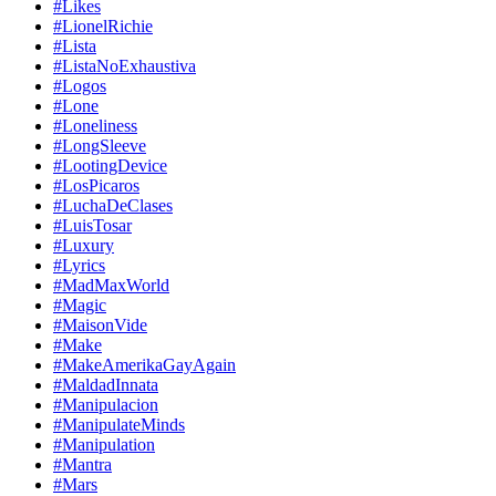
#Likes
#LionelRichie
#Lista
#ListaNoExhaustiva
#Logos
#Lone
#Loneliness
#LongSleeve
#LootingDevice
#LosPicaros
#LuchaDeClases
#LuisTosar
#Luxury
#Lyrics
#MadMaxWorld
#Magic
#MaisonVide
#Make
#MakeAmerikaGayAgain
#MaldadInnata
#Manipulacion
#ManipulateMinds
#Manipulation
#Mantra
#Mars