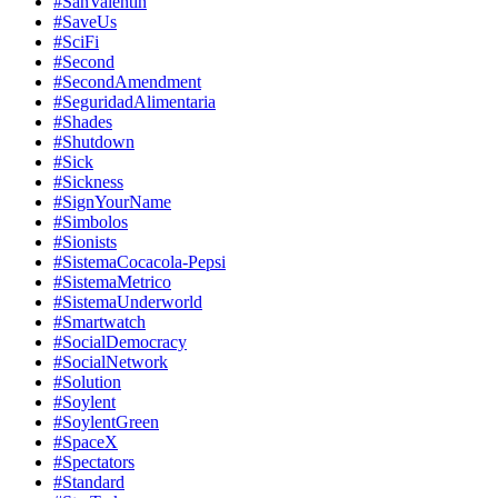
#SanValentin
#SaveUs
#SciFi
#Second
#SecondAmendment
#SeguridadAlimentaria
#Shades
#Shutdown
#Sick
#Sickness
#SignYourName
#Simbolos
#Sionists
#SistemaCocacola-Pepsi
#SistemaMetrico
#SistemaUnderworld
#Smartwatch
#SocialDemocracy
#SocialNetwork
#Solution
#Soylent
#SoylentGreen
#SpaceX
#Spectators
#Standard