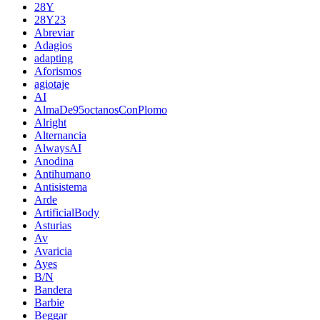
28Y
28Y23
Abreviar
Adagios
adapting
Aforismos
agiotaje
AI
AlmaDe95octanosConPlomo
Alright
Alternancia
AlwaysAI
Anodina
Antihumano
Antisistema
Arde
ArtificialBody
Asturias
Av
Avaricia
Ayes
B/N
Bandera
Barbie
Beggar