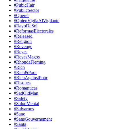
#PubicHair
#PublicSector
#Querer
#QuienVigilaAlVigilante
#RayoDeSol
#ReformasElectorales
#Released
#Religion
#Revenge
#Reyes
#ReyesMagos
#RhondaFleming
#Rich
#Rich&Poor
#RichAgainstPoor
#Risques
#Romanticas
#SadOldMan
#Safety
#SaludMental
#Salvarnos
#Sane
#SansGouvernement
#Santa