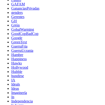
GAFAM
GananciasPrivadas
genders
Gerentes
GH
Gijón
GobalWarming
GoodCopBadCop
Google
GreenText
GuerraFria
GuerraUcrania
Hambre
Happiness
Hawks
Hollywood
Hubble
hundirse
IA
Ideals
Ideas
Imaginería
In
Independencia