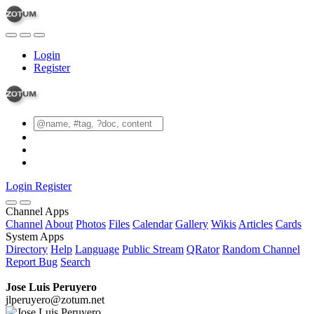
Login
Register
Login
Register
Channel Apps
Channel
About
Photos
Files
Calendar
Gallery
Wikis
Articles
Cards
System Apps
Directory
Help
Language
Public Stream
QRator
Random Channel
Report Bug
Search
Jose Luis Peruyero
jlperuyero@zotum.net