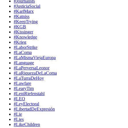
#Journalists
#JusticiaSocial
#KarlMarx
#Katniss
#KeepTrying
#KGB
#Kissinger
#Knowledge
#Krieg
#LaborStrike
#LaComa
#LaMismaViejaEuropa
#Language
#LaPerversaLeonor
#LaRiquezaDeLaComa
#LaTurraDeHoy
#Lawfare
#LearyTim
#LeniRiefenstahl
#LEO
#LeyElectoral
#LibertadDeExpresión
#Lie
#Lies
#LikeChildren