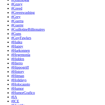
#Gravy
#Greed
#Greenwashing
#Grey
#Guerra
#Guerre
#GuillotineBillionaires
#Guns
#GuyFawkes
#Haiku
#Happy
#Harkonnen
#Hegemonía
#Hidden
#Hierro
#Hippogriff
#History
#Hitman
#Holidays
#Holocausto
#Humor
#HumorGrafico
#IA
#ICE