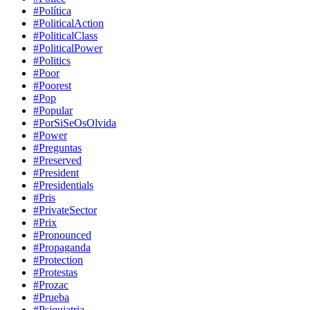
#Política
#PoliticalAction
#PoliticalClass
#PoliticalPower
#Politics
#Poor
#Poorest
#Pop
#Popular
#PorSiSeOsOlvida
#Power
#Preguntas
#Preserved
#President
#Presidentials
#Pris
#PrivateSector
#Prix
#Pronounced
#Propaganda
#Protection
#Protestas
#Prozac
#Prueba
#Psiquiatria