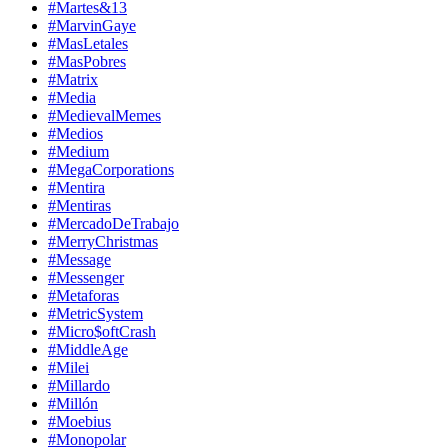
#Martes&13
#MarvinGaye
#MasLetales
#MasPobres
#Matrix
#Media
#MedievalMemes
#Medios
#Medium
#MegaCorporations
#Mentira
#Mentiras
#MercadoDeTrabajo
#MerryChristmas
#Message
#Messenger
#Metaforas
#MetricSystem
#Micro$oftCrash
#MiddleAge
#Milei
#Millardo
#Millón
#Moebius
#Monopolar