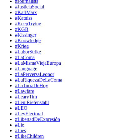
#Journalists
#JusticiaSocial
#KarlMarx
#Katniss
#KeepTrying
#KGB
#Kissinger
#Knowledge
#Krieg
#LaborStrike
#LaComa
#LaMismaViejaEuropa
#Language
#LaPerversaLeonor
#LaRiquezaDeLaComa
#LaTurraDeHoy
#Lawfare
#LearyTim
#LeniRiefenstahl
#LEO
#LeyElectoral
#LibertadDeExpresión
#Lie
#Lies
#LikeChildren