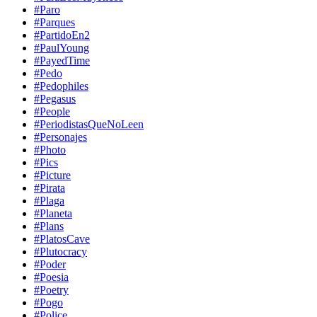
#Paro
#Parques
#PartidoEn2
#PaulYoung
#PayedTime
#Pedo
#Pedophiles
#Pegasus
#People
#PeriodistasQueNoLeen
#Personajes
#Photo
#Pics
#Picture
#Pirata
#Plaga
#Planeta
#Plans
#PlatosCave
#Plutocracy
#Poder
#Poesia
#Poetry
#Pogo
#Police