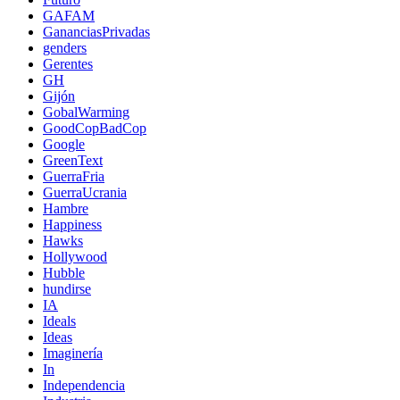
GAFAM
GananciasPrivadas
genders
Gerentes
GH
Gijón
GobalWarming
GoodCopBadCop
Google
GreenText
GuerraFria
GuerraUcrania
Hambre
Happiness
Hawks
Hollywood
Hubble
hundirse
IA
Ideals
Ideas
Imaginería
In
Independencia