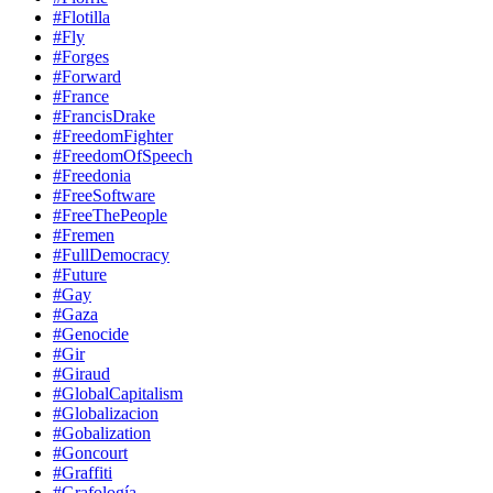
#Flotilla
#Fly
#Forges
#Forward
#France
#FrancisDrake
#FreedomFighter
#FreedomOfSpeech
#Freedonia
#FreeSoftware
#FreeThePeople
#Fremen
#FullDemocracy
#Future
#Gay
#Gaza
#Genocide
#Gir
#Giraud
#GlobalCapitalism
#Globalizacion
#Gobalization
#Goncourt
#Graffiti
#Grafología