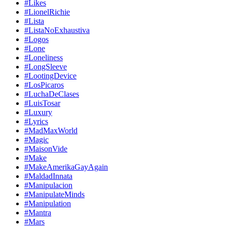
#Likes
#LionelRichie
#Lista
#ListaNoExhaustiva
#Logos
#Lone
#Loneliness
#LongSleeve
#LootingDevice
#LosPicaros
#LuchaDeClases
#LuisTosar
#Luxury
#Lyrics
#MadMaxWorld
#Magic
#MaisonVide
#Make
#MakeAmerikaGayAgain
#MaldadInnata
#Manipulacion
#ManipulateMinds
#Manipulation
#Mantra
#Mars