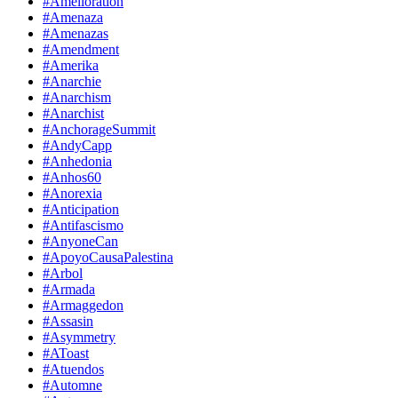
#Amelioration
#Amenaza
#Amenazas
#Amendment
#Amerika
#Anarchie
#Anarchism
#Anarchist
#AnchorageSummit
#AndyCapp
#Anhedonia
#Anhos60
#Anorexia
#Anticipation
#Antifascismo
#AnyoneCan
#ApoyoCausaPalestina
#Arbol
#Armada
#Armaggedon
#Assasin
#Asymmetry
#AToast
#Atuendos
#Automne