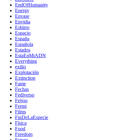
EndOfHumanity
Energy
Envase
Envidia
Esbirro
Espacio
España
Española
Estados
EstaEnMiADN
Everything
exilio
Explotación
Extinction
Fame
Fechas
Fediverso
Feijoo
Fermi
Films
FinDeLaEspecie
Física
Food
Freedom
Futuro