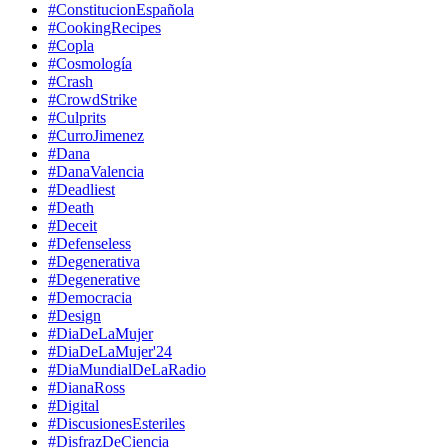
#ConstitucionEspañola
#CookingRecipes
#Copla
#Cosmología
#Crash
#CrowdStrike
#Culprits
#CurroJimenez
#Dana
#DanaValencia
#Deadliest
#Death
#Deceit
#Defenseless
#Degenerativa
#Degenerative
#Democracia
#Design
#DiaDeLaMujer
#DiaDeLaMujer'24
#DiaMundialDeLaRadio
#DianaRoss
#Digital
#DiscusionesEsteriles
#DisfrazDeCiencia