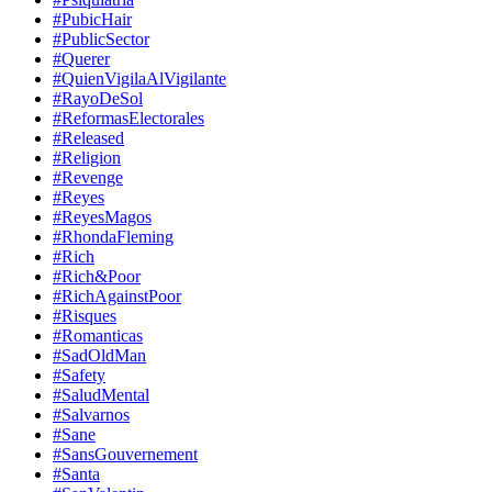
#PubicHair
#PublicSector
#Querer
#QuienVigilaAlVigilante
#RayoDeSol
#ReformasElectorales
#Released
#Religion
#Revenge
#Reyes
#ReyesMagos
#RhondaFleming
#Rich
#Rich&Poor
#RichAgainstPoor
#Risques
#Romanticas
#SadOldMan
#Safety
#SaludMental
#Salvarnos
#Sane
#SansGouvernement
#Santa