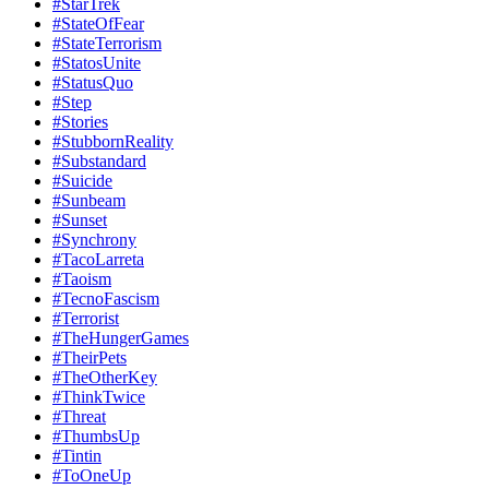
#StarTrek
#StateOfFear
#StateTerrorism
#StatosUnite
#StatusQuo
#Step
#Stories
#StubbornReality
#Substandard
#Suicide
#Sunbeam
#Sunset
#Synchrony
#TacoLarreta
#Taoism
#TecnoFascism
#Terrorist
#TheHungerGames
#TheirPets
#TheOtherKey
#ThinkTwice
#Threat
#ThumbsUp
#Tintin
#ToOneUp