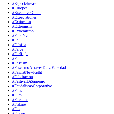
#EspecieInvasora
#Europee
#ExecutiveOrders
#Expectationes
#Extinction
#Extremism
#Extremismo
#F.Ibañez
#Fall
#Falsista
#Farce
#FarRight
#Fart
#Fascism
#FascismoATravesDeLaFalsedad
#FascistNewRight
#Felicitacion
#FestivalDiSanremo
#FeudalismoCorporativo
#Files
#Film
#Firearms
#Fisking
#Flo
#Florrie