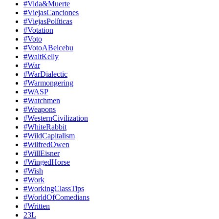
#Vida&Muerte
#ViejasCanciones
#ViejasPolíticas
#Votation
#Voto
#VotoABelcebu
#WaltKelly
#War
#WarDialectic
#Warmongering
#WASP
#Watchmen
#Weapons
#WesternCivilization
#WhiteRabbit
#WildCapitalism
#WilfredOwen
#WillEisner
#WingedHorse
#Wish
#Work
#WorkingClassTips
#WorldOfComedians
#Written
23L