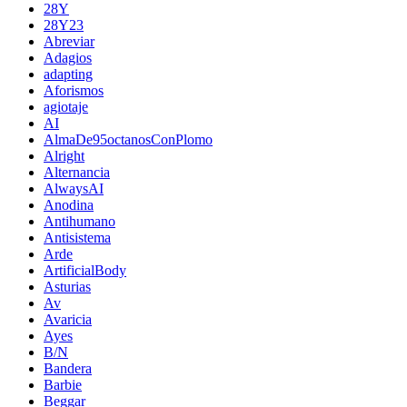
28Y
28Y23
Abreviar
Adagios
adapting
Aforismos
agiotaje
AI
AlmaDe95octanosConPlomo
Alright
Alternancia
AlwaysAI
Anodina
Antihumano
Antisistema
Arde
ArtificialBody
Asturias
Av
Avaricia
Ayes
B/N
Bandera
Barbie
Beggar