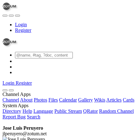
Login
Register
Login
Register
Channel Apps
Channel
About
Photos
Files
Calendar
Gallery
Wikis
Articles
Cards
System Apps
Directory
Help
Language
Public Stream
QRator
Random Channel
Report Bug
Search
Jose Luis Peruyero
jlperuyero@zotum.net