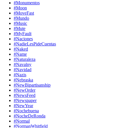
#Monumentos
#Moon
#MoveFast
#Mundo
#Music
#Mute
#MyFault
#Naciones
#NadieLesPideCuentas
#Naked
#Name
#Naturaleza
#Navalny
#Navidad
#Nazis
#Nebraska
#NewBipartisanship
#NewOrder
#NewsFeed
#Newspaper
#NewYear
#Nochebuena
#NocheDeRonda
#Normal
#NormanWhitfield