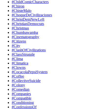
#ChildComicCharacters
#Chiron
#ChisteMalo
#ChoqueDeCivilizaciones
#ChristDemNewLeft
#ChristianDemocrats
#Christmas
#Chumbawamba
#Cinematography
#Citizens
#City
#ClashOfCivilizations
#ClassStruggle
#Clima
#Climatica
#Clowns
#CocacolaPepsiSystem
#Coffee
#CollectiveSuicide
#Colony
#Comedian
#Companies
#Compatible
#Conditioning
#ConfessionsOf