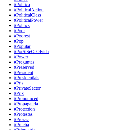
#Política
#PoliticalAction
#PoliticalClass
#PoliticalPower
#Politics
#Poor
#Poorest
#Pop
#Popular
#PorSiSeOsOlvida
#Power
#Preguntas
#Preserved
#President
#Presidentials
#Pris
#PrivateSector
#Prix
#Pronounced
#Propaganda
#Protection
#Protestas
#Prozac
#Prueba
#Psiquiatria