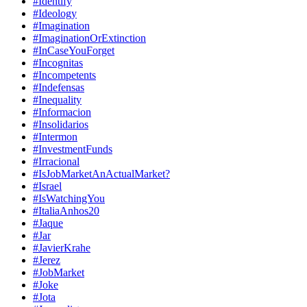
#Identify
#Ideology
#Imagination
#ImaginationOrExtinction
#InCaseYouForget
#Incognitas
#Incompetents
#Indefensas
#Inequality
#Informacion
#Insolidarios
#Intermon
#InvestmentFunds
#Irracional
#IsJobMarketAnActualMarket?
#Israel
#IsWatchingYou
#ItaliaAnhos20
#Jaque
#Jar
#JavierKrahe
#Jerez
#JobMarket
#Joke
#Jota