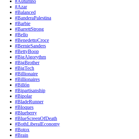
#Autumno
#Azar
#Balanced
#BanderaPalestina
#Barbie
#BarrettStrong
#Bello
#BenedettoCroce
#BernieSanders
#BettyBoop
#BigAlgorythm
#BigBrother
#BigTech
#Billionaire
#Billionaires
#Billón
#Bipartisanship
#Bipolar
#BladeRunner
#Bloques
#Blueberry
#BlueScreenOfDeath
#BothLiberalEconomy
#Botox
#Brain