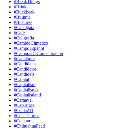
#BreakThings
#Brink
#Buckbeak
#Bulimia
#Business
#Cabalgata
#Cafe
#Caligrafia
#CambioClimatico
#CampoEspañol
#CamposDeConcentracion
#Canciones
#Candidates
#Candidatos
#Candidats
#Capital
#Capitalism
#Capitalismo
#Capitalistland
#Carnaval
#Catastrofe
#Celda211
#CeltasCortos
#Centaur
#ChihuahuaPearl