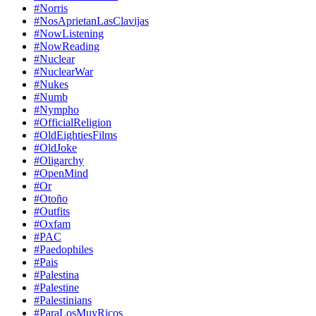
#Norris
#NosAprietanLasClavijas
#NowListening
#NowReading
#Nuclear
#NuclearWar
#Nukes
#Numb
#Nympho
#OfficialReligion
#OldEightiesFilms
#OldJoke
#Oligarchy
#OpenMind
#Or
#Otoño
#Outfits
#Oxfam
#PAC
#Paedophiles
#Pais
#Palestina
#Palestine
#Palestinians
#ParaLosMuyRicos