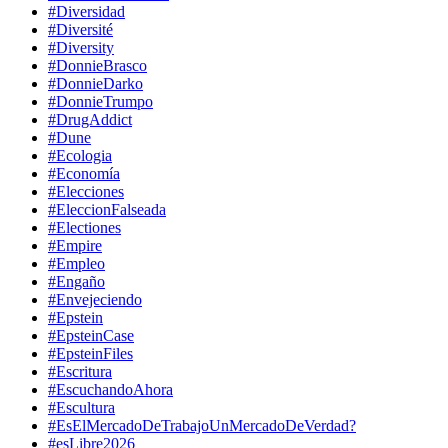
#Diversidad
#Diversité
#Diversity
#DonnieBrasco
#DonnieDarko
#DonnieTrumpo
#DrugAddict
#Dune
#Ecologia
#Economía
#Elecciones
#EleccionFalseada
#Electiones
#Empire
#Empleo
#Engaño
#Envejeciendo
#Epstein
#EpsteinCase
#EpsteinFiles
#Escritura
#EscuchandoAhora
#Escultura
#EsElMercadoDeTrabajoUnMercadoDeVerdad?
#esLibre2026