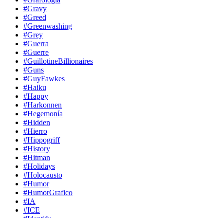
#Gravy
#Greed
#Greenwashing
#Grey
#Guerra
#Guerre
#GuillotineBillionaires
#Guns
#GuyFawkes
#Haiku
#Happy
#Harkonnen
#Hegemonía
#Hidden
#Hierro
#Hippogriff
#History
#Hitman
#Holidays
#Holocausto
#Humor
#HumorGrafico
#IA
#ICE