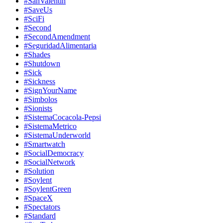
#SanValentin
#SaveUs
#SciFi
#Second
#SecondAmendment
#SeguridadAlimentaria
#Shades
#Shutdown
#Sick
#Sickness
#SignYourName
#Simbolos
#Sionists
#SistemaCocacola-Pepsi
#SistemaMetrico
#SistemaUnderworld
#Smartwatch
#SocialDemocracy
#SocialNetwork
#Solution
#Soylent
#SoylentGreen
#SpaceX
#Spectators
#Standard