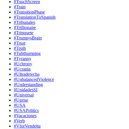
#TouchScreen
#Train
#TransitionPhase
#TranslationToSpanish
#Tribunales
#Trillionaire
#Trinquete
#Trump•sBrain
#Trust
#Truth
#Tubthumping
#Tyranny
#Uchrony
#Ucrania
#Ultraderecha
#UnbalancedViolence
#Understanding
#UnidadesSI
#Universal
#Uprise
#USA
#USAPolitics
#Vacaciones
#Verb
#VforVendetta