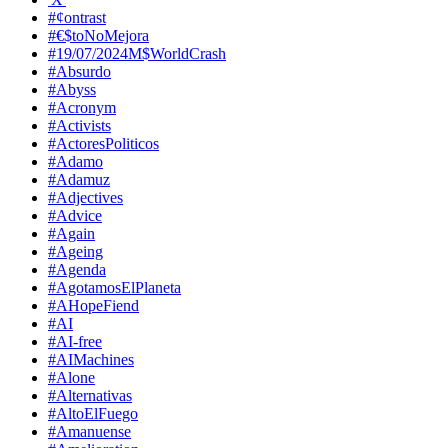
#¢ontrast
#€$toNoMejora
#19/07/2024M$WorldCrash
#Absurdo
#Abyss
#Acronym
#Activists
#ActoresPoliticos
#Adamo
#Adamuz
#Adjectives
#Advice
#Again
#Ageing
#Agenda
#AgotamosElPlaneta
#AHopeFiend
#AI
#AI-free
#AIMachines
#Alone
#Alternativas
#AltoElFuego
#Amanuense