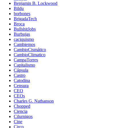
Benjamin B. Lockwood
Bildu
borbones
BrigadaTech
Broca
BullshitJobs
Burbujas
caciquismo
Cambiemos
CambioCismático
CambioClimatico
CampaTorres
Capitalismo
Cápsula
Castro
Catodina
Censura
CEO
CEOs
Charles G. Nathanson
Chopped
Ciencia
Cilurnigos
Cine
Circo