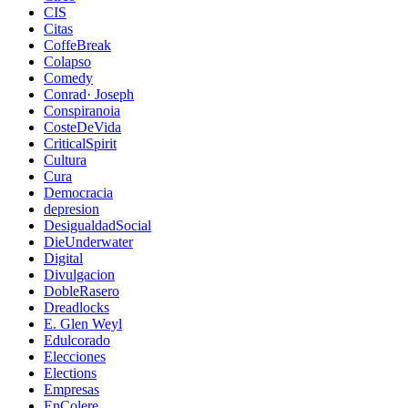
CIS
Citas
CoffeBreak
Colapso
Comedy
Conrad· Joseph
Conspiranoia
CosteDeVida
CriticalSpirit
Cultura
Cura
Democracia
depresion
DesigualdadSocial
DieUnderwater
Digital
Divulgacion
DobleRasero
Dreadlocks
E. Glen Weyl
Edulcorado
Elecciones
Elections
Empresas
EnColere