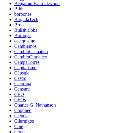
Benjamin B. Lockwood
Bildu
borbones
BrigadaTech
Broca
BullshitJobs
Burbujas
caciquismo
Cambiemos
CambioCismático
CambioClimatico
CampaTorres
Capitalismo
Cápsula
Castro
Catodina
Censura
CEO
CEOs
Charles G. Nathanson
Chopped
Ciencia
Cilurnigos
Cine
Circo