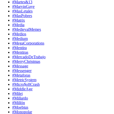
#Martes&13
#MarvinGaye
#MasLetales
#MasPobres
#Matrix
#Media
#MedievalMemes
#Medios
#Medium
#MegaCorporations
#Mentira
#Mentiras
#MercadoDeTrabajo
#MerryChristmas
#Message
#Messenger
#Metaforas
#MetricSystem
#Micro$oftCrash
#MiddleAge
#Milei
#Millardo
#Millón
#Moebius
#Monopolar