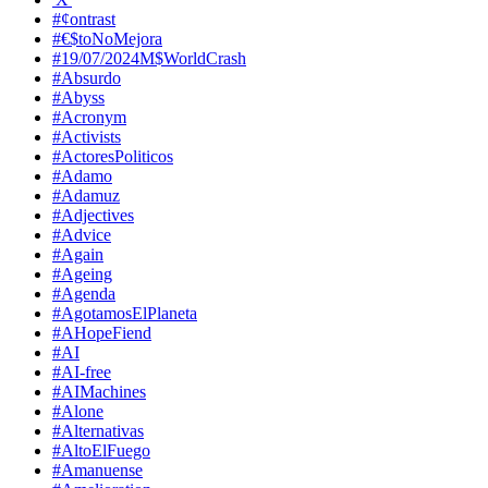
#¢ontrast
#€$toNoMejora
#19/07/2024M$WorldCrash
#Absurdo
#Abyss
#Acronym
#Activists
#ActoresPoliticos
#Adamo
#Adamuz
#Adjectives
#Advice
#Again
#Ageing
#Agenda
#AgotamosElPlaneta
#AHopeFiend
#AI
#AI-free
#AIMachines
#Alone
#Alternativas
#AltoElFuego
#Amanuense