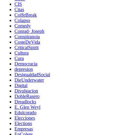
CIS
Citas
CoffeBreak
Colapso
Comedy
Conrad· Joseph
Conspiranoia
CosteDeVida
CriticalSpirit
Cultura
Cura
Democracia
depresion
DesigualdadSocial
DieUnderwater
Digital
Divulgacion
DobleRasero
Dreadlocks
E. Glen Weyl
Edulcorado
Elecciones
Elections
Empresas
EnColere