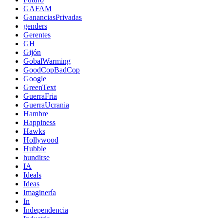
GAFAM
GananciasPrivadas
genders
Gerentes
GH
Gijón
GobalWarming
GoodCopBadCop
Google
GreenText
GuerraFria
GuerraUcrania
Hambre
Happiness
Hawks
Hollywood
Hubble
hundirse
IA
Ideals
Ideas
Imaginería
In
Independencia