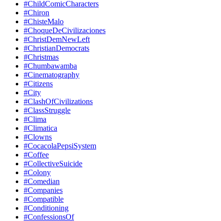
#ChildComicCharacters
#Chiron
#ChisteMalo
#ChoqueDeCivilizaciones
#ChristDemNewLeft
#ChristianDemocrats
#Christmas
#Chumbawamba
#Cinematography
#Citizens
#City
#ClashOfCivilizations
#ClassStruggle
#Clima
#Climatica
#Clowns
#CocacolaPepsiSystem
#Coffee
#CollectiveSuicide
#Colony
#Comedian
#Companies
#Compatible
#Conditioning
#ConfessionsOf