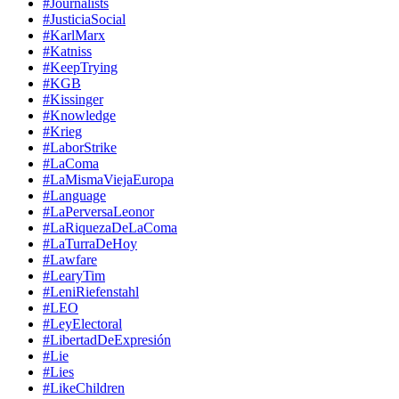
#Journalists
#JusticiaSocial
#KarlMarx
#Katniss
#KeepTrying
#KGB
#Kissinger
#Knowledge
#Krieg
#LaborStrike
#LaComa
#LaMismaViejaEuropa
#Language
#LaPerversaLeonor
#LaRiquezaDeLaComa
#LaTurraDeHoy
#Lawfare
#LearyTim
#LeniRiefenstahl
#LEO
#LeyElectoral
#LibertadDeExpresión
#Lie
#Lies
#LikeChildren