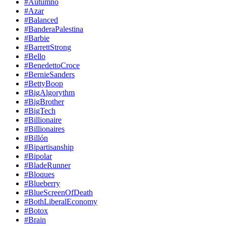
#Autumno
#Azar
#Balanced
#BanderaPalestina
#Barbie
#BarrettStrong
#Bello
#BenedettoCroce
#BernieSanders
#BettyBoop
#BigAlgorythm
#BigBrother
#BigTech
#Billionaire
#Billionaires
#Billón
#Bipartisanship
#Bipolar
#BladeRunner
#Bloques
#Blueberry
#BlueScreenOfDeath
#BothLiberalEconomy
#Botox
#Brain