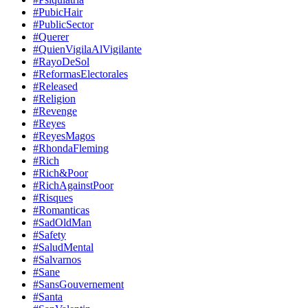
#PubicHair
#PublicSector
#Querer
#QuienVigilaAlVigilante
#RayoDeSol
#ReformasElectorales
#Released
#Religion
#Revenge
#Reyes
#ReyesMagos
#RhondaFleming
#Rich
#Rich&Poor
#RichAgainstPoor
#Risques
#Romanticas
#SadOldMan
#Safety
#SaludMental
#Salvarnos
#Sane
#SansGouvernement
#Santa