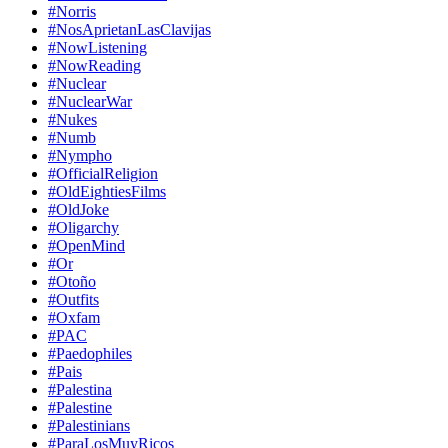
#Norris
#NosAprietanLasClavijas
#NowListening
#NowReading
#Nuclear
#NuclearWar
#Nukes
#Numb
#Nympho
#OfficialReligion
#OldEightiesFilms
#OldJoke
#Oligarchy
#OpenMind
#Or
#Otoño
#Outfits
#Oxfam
#PAC
#Paedophiles
#Pais
#Palestina
#Palestine
#Palestinians
#ParaLosMuyRicos