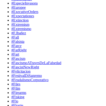
#EspecieInvasora
#Europee
#ExecutiveOrders
#Expectationes
#Extinction
#Extremism
#Extremismo
#F.Ibañez
#Fall
#Falsista
#Farce
#FarRight
#Fart
#Fascism
#FascismoATravesDeLaFalsedad
#FascistNewRight
#Felicitacion
#FestivalDiSanremo
#FeudalismoCorporativo
#Files
#Film
#Firearms
#Fisking
#Flo
#Florrie