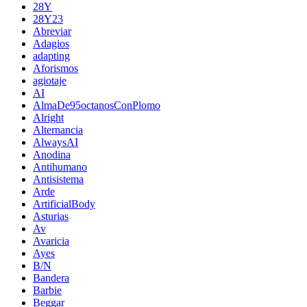
28Y
28Y23
Abreviar
Adagios
adapting
Aforismos
agiotaje
AI
AlmaDe95octanosConPlomo
Alright
Alternancia
AlwaysAI
Anodina
Antihumano
Antisistema
Arde
ArtificialBody
Asturias
Av
Avaricia
Ayes
B/N
Bandera
Barbie
Beggar