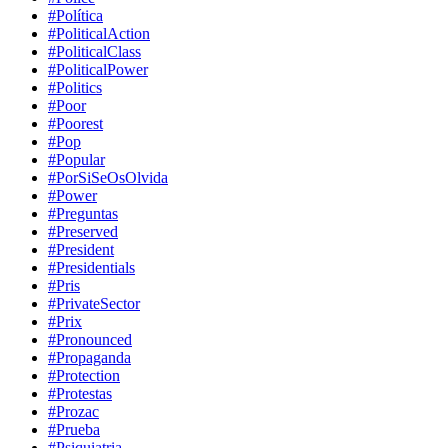
#Política
#PoliticalAction
#PoliticalClass
#PoliticalPower
#Politics
#Poor
#Poorest
#Pop
#Popular
#PorSiSeOsOlvida
#Power
#Preguntas
#Preserved
#President
#Presidentials
#Pris
#PrivateSector
#Prix
#Pronounced
#Propaganda
#Protection
#Protestas
#Prozac
#Prueba
#Psiquiatria