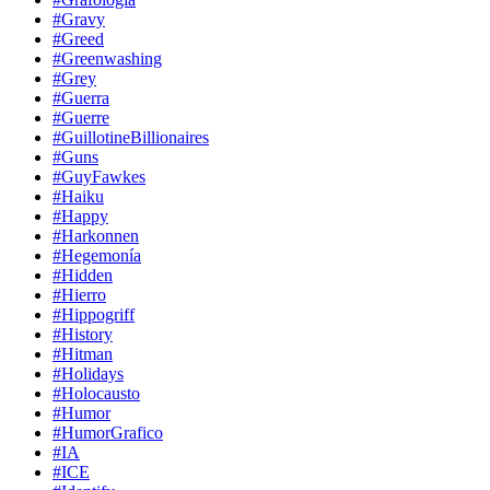
#Gravy
#Greed
#Greenwashing
#Grey
#Guerra
#Guerre
#GuillotineBillionaires
#Guns
#GuyFawkes
#Haiku
#Happy
#Harkonnen
#Hegemonía
#Hidden
#Hierro
#Hippogriff
#History
#Hitman
#Holidays
#Holocausto
#Humor
#HumorGrafico
#IA
#ICE