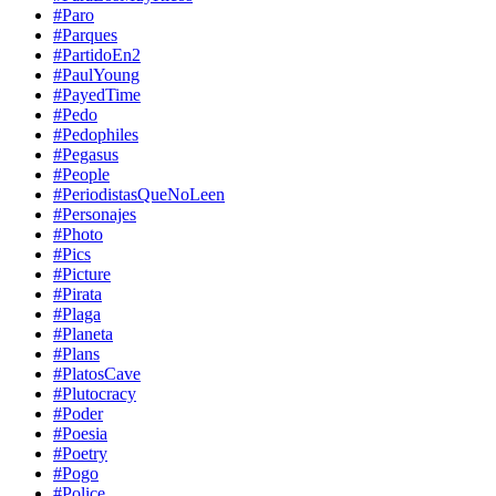
#Paro
#Parques
#PartidoEn2
#PaulYoung
#PayedTime
#Pedo
#Pedophiles
#Pegasus
#People
#PeriodistasQueNoLeen
#Personajes
#Photo
#Pics
#Picture
#Pirata
#Plaga
#Planeta
#Plans
#PlatosCave
#Plutocracy
#Poder
#Poesia
#Poetry
#Pogo
#Police