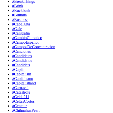
#BreakThings
#Brink
#Buckbeak
#Bulimia
#Business
#Cabalgata
#Cafe
#Caligrafia
#CambioClimatico
#CampoEspañol
#CamposDeConcentracion
#Canciones
#Candidates
#Candidatos
#Candidats
#Capital
#Capitalism
#Capitalismo
#Capitalistland
#Carnaval
#Catastrofe
#Celda211
#CeltasCortos
#Centaur
#ChihuahuaPearl