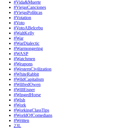
#Vida&Muerte
#ViejasCanciones
#ViejasPolíticas
#Votation
#Voto
#VotoABelcebu
#WaltKelly
#War
#WarDialectic
#Warmongering
#WASP
#Watchmen
#Weapons
#WesternCivilization
#WhiteRabbit
#WildCapitalism
#WilfredOwen
#WillEisner
#WingedHorse
#Wish
#Work
#WorkingClassTips
#WorldOfComedians
#Written
23L