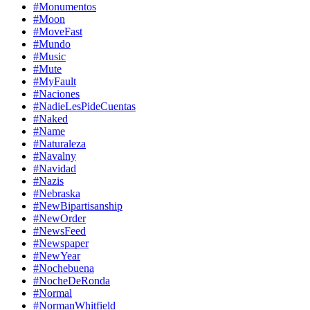
#Monumentos
#Moon
#MoveFast
#Mundo
#Music
#Mute
#MyFault
#Naciones
#NadieLesPideCuentas
#Naked
#Name
#Naturaleza
#Navalny
#Navidad
#Nazis
#Nebraska
#NewBipartisanship
#NewOrder
#NewsFeed
#Newspaper
#NewYear
#Nochebuena
#NocheDeRonda
#Normal
#NormanWhitfield