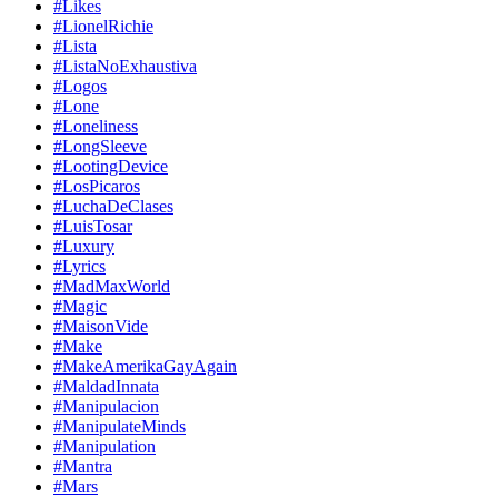
#Likes
#LionelRichie
#Lista
#ListaNoExhaustiva
#Logos
#Lone
#Loneliness
#LongSleeve
#LootingDevice
#LosPicaros
#LuchaDeClases
#LuisTosar
#Luxury
#Lyrics
#MadMaxWorld
#Magic
#MaisonVide
#Make
#MakeAmerikaGayAgain
#MaldadInnata
#Manipulacion
#ManipulateMinds
#Manipulation
#Mantra
#Mars