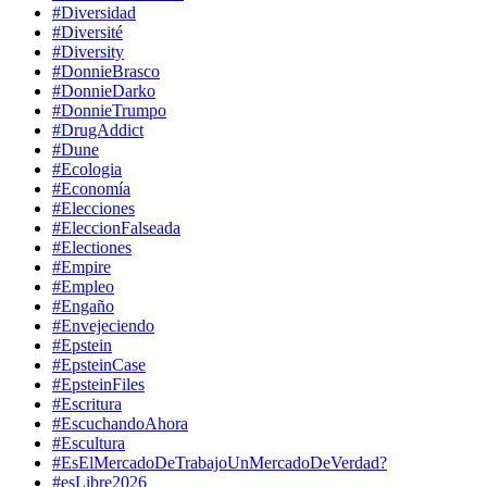
#Diversidad
#Diversité
#Diversity
#DonnieBrasco
#DonnieDarko
#DonnieTrumpo
#DrugAddict
#Dune
#Ecologia
#Economía
#Elecciones
#EleccionFalseada
#Electiones
#Empire
#Empleo
#Engaño
#Envejeciendo
#Epstein
#EpsteinCase
#EpsteinFiles
#Escritura
#EscuchandoAhora
#Escultura
#EsElMercadoDeTrabajoUnMercadoDeVerdad?
#esLibre2026