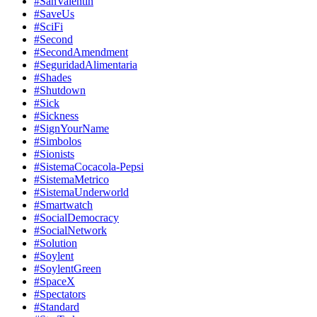
#SanValentin
#SaveUs
#SciFi
#Second
#SecondAmendment
#SeguridadAlimentaria
#Shades
#Shutdown
#Sick
#Sickness
#SignYourName
#Simbolos
#Sionists
#SistemaCocacola-Pepsi
#SistemaMetrico
#SistemaUnderworld
#Smartwatch
#SocialDemocracy
#SocialNetwork
#Solution
#Soylent
#SoylentGreen
#SpaceX
#Spectators
#Standard