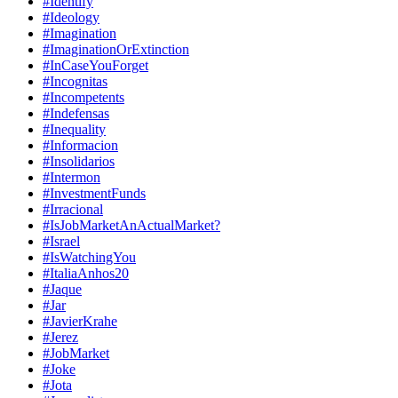
#Identify
#Ideology
#Imagination
#ImaginationOrExtinction
#InCaseYouForget
#Incognitas
#Incompetents
#Indefensas
#Inequality
#Informacion
#Insolidarios
#Intermon
#InvestmentFunds
#Irracional
#IsJobMarketAnActualMarket?
#Israel
#IsWatchingYou
#ItaliaAnhos20
#Jaque
#Jar
#JavierKrahe
#Jerez
#JobMarket
#Joke
#Jota