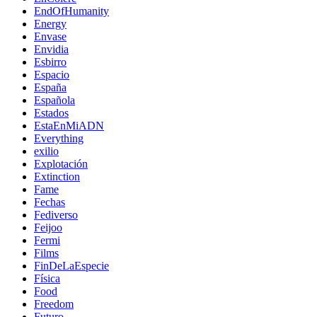
EndOfHumanity
Energy
Envase
Envidia
Esbirro
Espacio
España
Española
Estados
EstaEnMiADN
Everything
exilio
Explotación
Extinction
Fame
Fechas
Fediverso
Feijoo
Fermi
Films
FinDeLaEspecie
Física
Food
Freedom
Futuro