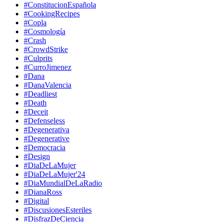
#ConstitucionEspañola
#CookingRecipes
#Copla
#Cosmología
#Crash
#CrowdStrike
#Culprits
#CurroJimenez
#Dana
#DanaValencia
#Deadliest
#Death
#Deceit
#Defenseless
#Degenerativa
#Degenerative
#Democracia
#Design
#DiaDeLaMujer
#DiaDeLaMujer'24
#DiaMundialDeLaRadio
#DianaRoss
#Digital
#DiscusionesEsteriles
#DisfrazDeCiencia