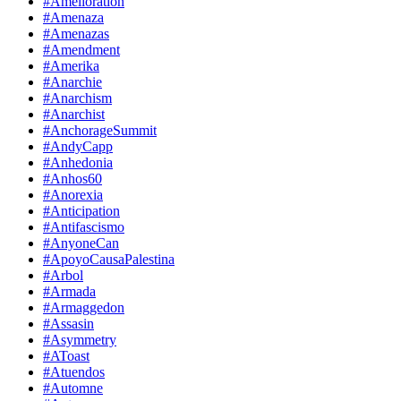
#Amelioration
#Amenaza
#Amenazas
#Amendment
#Amerika
#Anarchie
#Anarchism
#Anarchist
#AnchorageSummit
#AndyCapp
#Anhedonia
#Anhos60
#Anorexia
#Anticipation
#Antifascismo
#AnyoneCan
#ApoyoCausaPalestina
#Arbol
#Armada
#Armaggedon
#Assasin
#Asymmetry
#AToast
#Atuendos
#Automne