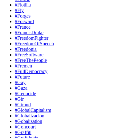
#Flotilla
#Fly
#Forges
#Forward
#France
#FrancisDrake
#FreedomFighter
#FreedomOfSpeech
#Freedonia
#FreeSoftware
#FreeThePeople
#Fremen
#FullDemocracy
#Future
#Gay
#Gaza
#Genocide
#Gir
#Giraud
#GlobalCapitalism
#Globalizacion
#Gobalization
#Goncourt
#Graffiti
#Grafología