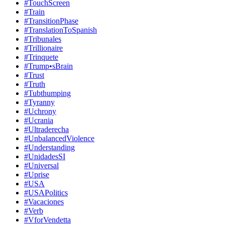
#TouchScreen
#Train
#TransitionPhase
#TranslationToSpanish
#Tribunales
#Trillionaire
#Trinquete
#Trump•sBrain
#Trust
#Truth
#Tubthumping
#Tyranny
#Uchrony
#Ucrania
#Ultraderecha
#UnbalancedViolence
#Understanding
#UnidadesSI
#Universal
#Uprise
#USA
#USAPolitics
#Vacaciones
#Verb
#VforVendetta