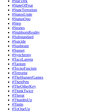
#StarTrek
#StateOfFear
#StateTerrorism
#StatosUnite
#StatusQuo
#Step
#Stories
#StubbornReality
#Substandard
#Suicide
#Sunbeam
#Sunset
#Synchrony
#TacoLarreta
#Taoism
#TecnoFascism
#Terrorist
#TheHungerGames
#TheirPets
#TheOtherKey
#ThinkTwice
#Threat
#ThumbsUp
#Tintin
#ToOneUp