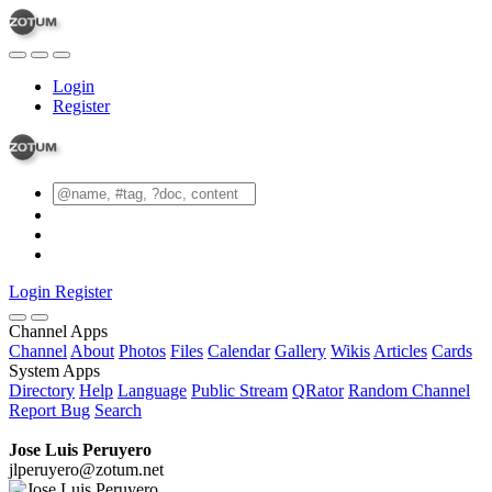
Login
Register
Login
Register
Channel Apps
Channel
About
Photos
Files
Calendar
Gallery
Wikis
Articles
Cards
System Apps
Directory
Help
Language
Public Stream
QRator
Random Channel
Report Bug
Search
Jose Luis Peruyero
jlperuyero@zotum.net