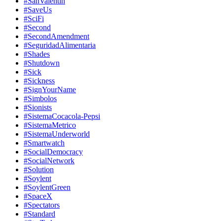
#SanValentin
#SaveUs
#SciFi
#Second
#SecondAmendment
#SeguridadAlimentaria
#Shades
#Shutdown
#Sick
#Sickness
#SignYourName
#Simbolos
#Sionists
#SistemaCocacola-Pepsi
#SistemaMetrico
#SistemaUnderworld
#Smartwatch
#SocialDemocracy
#SocialNetwork
#Solution
#Soylent
#SoylentGreen
#SpaceX
#Spectators
#Standard