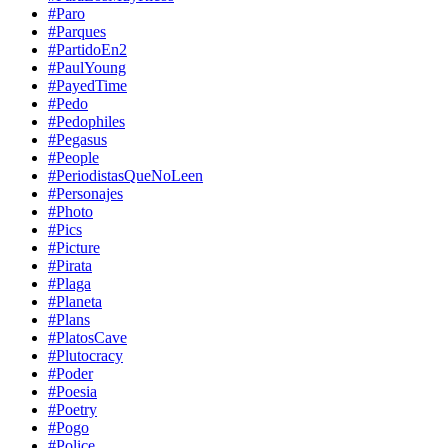
#Paro
#Parques
#PartidoEn2
#PaulYoung
#PayedTime
#Pedo
#Pedophiles
#Pegasus
#People
#PeriodistasQueNoLeen
#Personajes
#Photo
#Pics
#Picture
#Pirata
#Plaga
#Planeta
#Plans
#PlatosCave
#Plutocracy
#Poder
#Poesia
#Poetry
#Pogo
#Police