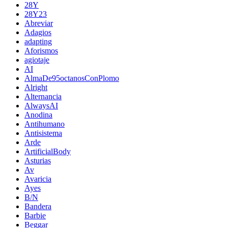
28Y
28Y23
Abreviar
Adagios
adapting
Aforismos
agiotaje
AI
AlmaDe95octanosConPlomo
Alright
Alternancia
AlwaysAI
Anodina
Antihumano
Antisistema
Arde
ArtificialBody
Asturias
Av
Avaricia
Ayes
B/N
Bandera
Barbie
Beggar