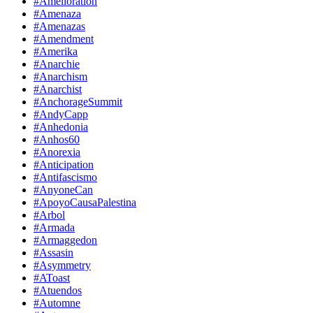
#Amelioration
#Amenaza
#Amenazas
#Amendment
#Amerika
#Anarchie
#Anarchism
#Anarchist
#AnchorageSummit
#AndyCapp
#Anhedonia
#Anhos60
#Anorexia
#Anticipation
#Antifascismo
#AnyoneCan
#ApoyoCausaPalestina
#Arbol
#Armada
#Armaggedon
#Assasin
#Asymmetry
#AToast
#Atuendos
#Automne