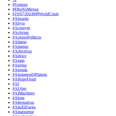
#¢ontrast
#€$toNoMejora
#19/07/2024M$WorldCrash
#Absurdo
#Abyss
#Acronym
#Activists
#ActoresPoliticos
#Adamo
#Adamuz
#Adjectives
#Advice
#Again
#Ageing
#Agenda
#AgotamosElPlaneta
#AHopeFiend
#AI
#AI-free
#AIMachines
#Alone
#Alternativas
#AltoElFuego
#Amanuense