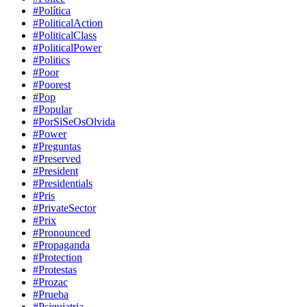
#Política
#PoliticalAction
#PoliticalClass
#PoliticalPower
#Politics
#Poor
#Poorest
#Pop
#Popular
#PorSiSeOsOlvida
#Power
#Preguntas
#Preserved
#President
#Presidentials
#Pris
#PrivateSector
#Prix
#Pronounced
#Propaganda
#Protection
#Protestas
#Prozac
#Prueba
#Psiquiatria