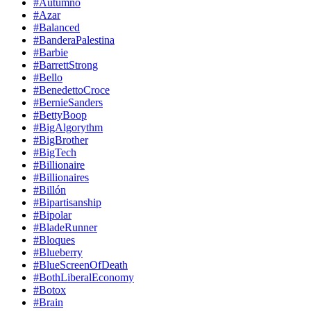
#Autumno
#Azar
#Balanced
#BanderaPalestina
#Barbie
#BarrettStrong
#Bello
#BenedettoCroce
#BernieSanders
#BettyBoop
#BigAlgorythm
#BigBrother
#BigTech
#Billionaire
#Billionaires
#Billón
#Bipartisanship
#Bipolar
#BladeRunner
#Bloques
#Blueberry
#BlueScreenOfDeath
#BothLiberalEconomy
#Botox
#Brain