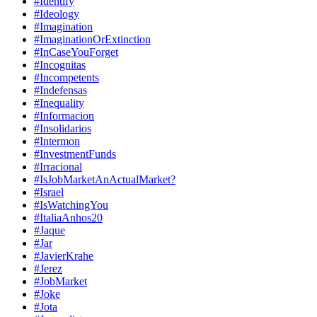
#Identify
#Ideology
#Imagination
#ImaginationOrExtinction
#InCaseYouForget
#Incognitas
#Incompetents
#Indefensas
#Inequality
#Informacion
#Insolidarios
#Intermon
#InvestmentFunds
#Irracional
#IsJobMarketAnActualMarket?
#Israel
#IsWatchingYou
#ItaliaAnhos20
#Jaque
#Jar
#JavierKrahe
#Jerez
#JobMarket
#Joke
#Jota