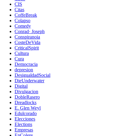
CIS
Citas
CoffeBreak
Colapso
Comedy
Conrad· Joseph
Conspiranoia
CosteDeVida
CriticalSpirit
Cultura
Cura
Democracia
depresion
DesigualdadSocial
DieUnderwater
Digital
Divulgacion
DobleRasero
Dreadlocks
E. Glen Weyl
Edulcorado
Elecciones
Elections
Empresas
EnColere