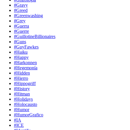
#Gravy
#Greed
#Greenwashing
#Grey
#Guerra
#Guerre
#GuillotineBillionaires
#Guns
#GuyFawkes
#Haiku
#Happy
#Harkonnen
#Hegemonía
#Hidden
#Hierro
#Hippogriff
#History
#Hitman
#Holidays
#Holocausto
#Humor
#HumorGrafico
#IA
#ICE