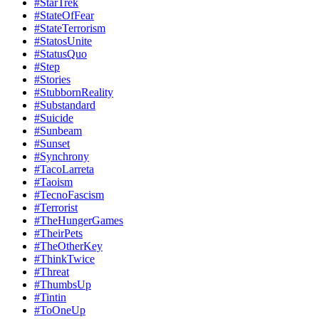
#StarTrek
#StateOfFear
#StateTerrorism
#StatosUnite
#StatusQuo
#Step
#Stories
#StubbornReality
#Substandard
#Suicide
#Sunbeam
#Sunset
#Synchrony
#TacoLarreta
#Taoism
#TecnoFascism
#Terrorist
#TheHungerGames
#TheirPets
#TheOtherKey
#ThinkTwice
#Threat
#ThumbsUp
#Tintin
#ToOneUp