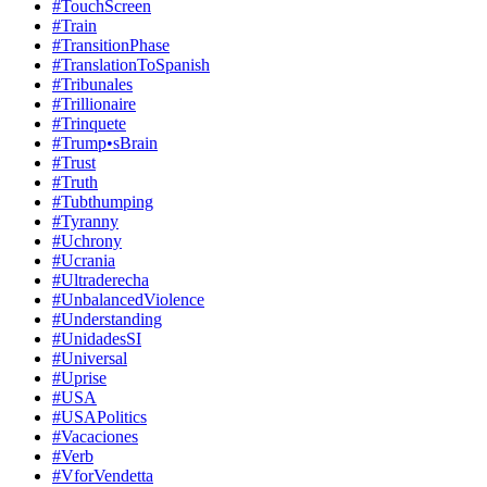
#TouchScreen
#Train
#TransitionPhase
#TranslationToSpanish
#Tribunales
#Trillionaire
#Trinquete
#Trump•sBrain
#Trust
#Truth
#Tubthumping
#Tyranny
#Uchrony
#Ucrania
#Ultraderecha
#UnbalancedViolence
#Understanding
#UnidadesSI
#Universal
#Uprise
#USA
#USAPolitics
#Vacaciones
#Verb
#VforVendetta