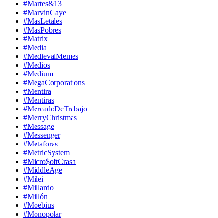
#Martes&13
#MarvinGaye
#MasLetales
#MasPobres
#Matrix
#Media
#MedievalMemes
#Medios
#Medium
#MegaCorporations
#Mentira
#Mentiras
#MercadoDeTrabajo
#MerryChristmas
#Message
#Messenger
#Metaforas
#MetricSystem
#Micro$oftCrash
#MiddleAge
#Milei
#Millardo
#Millón
#Moebius
#Monopolar