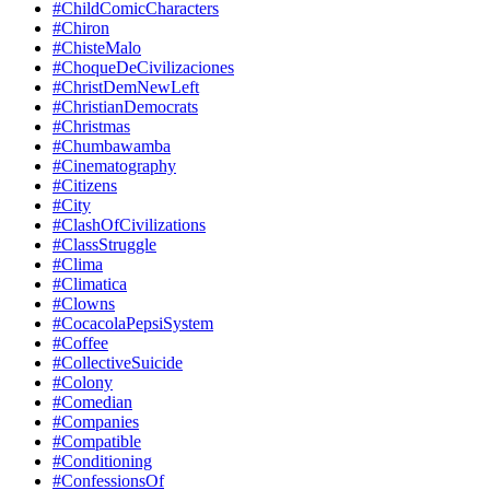
#ChildComicCharacters
#Chiron
#ChisteMalo
#ChoqueDeCivilizaciones
#ChristDemNewLeft
#ChristianDemocrats
#Christmas
#Chumbawamba
#Cinematography
#Citizens
#City
#ClashOfCivilizations
#ClassStruggle
#Clima
#Climatica
#Clowns
#CocacolaPepsiSystem
#Coffee
#CollectiveSuicide
#Colony
#Comedian
#Companies
#Compatible
#Conditioning
#ConfessionsOf