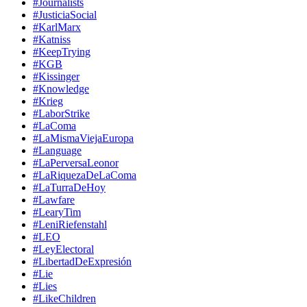
#Journalists
#JusticiaSocial
#KarlMarx
#Katniss
#KeepTrying
#KGB
#Kissinger
#Knowledge
#Krieg
#LaborStrike
#LaComa
#LaMismaViejaEuropa
#Language
#LaPerversaLeonor
#LaRiquezaDeLaComa
#LaTurraDeHoy
#Lawfare
#LearyTim
#LeniRiefenstahl
#LEO
#LeyElectoral
#LibertadDeExpresión
#Lie
#Lies
#LikeChildren