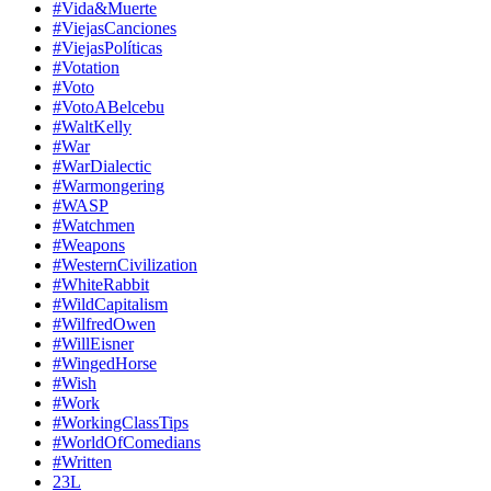
#Vida&Muerte
#ViejasCanciones
#ViejasPolíticas
#Votation
#Voto
#VotoABelcebu
#WaltKelly
#War
#WarDialectic
#Warmongering
#WASP
#Watchmen
#Weapons
#WesternCivilization
#WhiteRabbit
#WildCapitalism
#WilfredOwen
#WillEisner
#WingedHorse
#Wish
#Work
#WorkingClassTips
#WorldOfComedians
#Written
23L