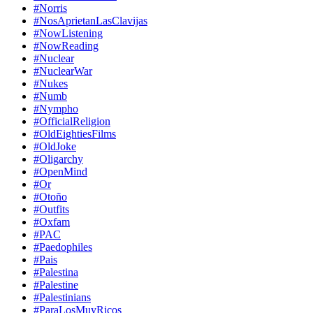
#Norris
#NosAprietanLasClavijas
#NowListening
#NowReading
#Nuclear
#NuclearWar
#Nukes
#Numb
#Nympho
#OfficialReligion
#OldEightiesFilms
#OldJoke
#Oligarchy
#OpenMind
#Or
#Otoño
#Outfits
#Oxfam
#PAC
#Paedophiles
#Pais
#Palestina
#Palestine
#Palestinians
#ParaLosMuyRicos