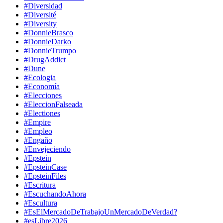
#Diversidad
#Diversité
#Diversity
#DonnieBrasco
#DonnieDarko
#DonnieTrumpo
#DrugAddict
#Dune
#Ecologia
#Economía
#Elecciones
#EleccionFalseada
#Electiones
#Empire
#Empleo
#Engaño
#Envejeciendo
#Epstein
#EpsteinCase
#EpsteinFiles
#Escritura
#EscuchandoAhora
#Escultura
#EsElMercadoDeTrabajoUnMercadoDeVerdad?
#esLibre2026