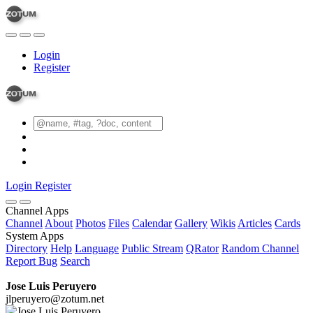
Login
Register
Login
Register
Channel Apps
Channel
About
Photos
Files
Calendar
Gallery
Wikis
Articles
Cards
System Apps
Directory
Help
Language
Public Stream
QRator
Random Channel
Report Bug
Search
Jose Luis Peruyero
jlperuyero@zotum.net