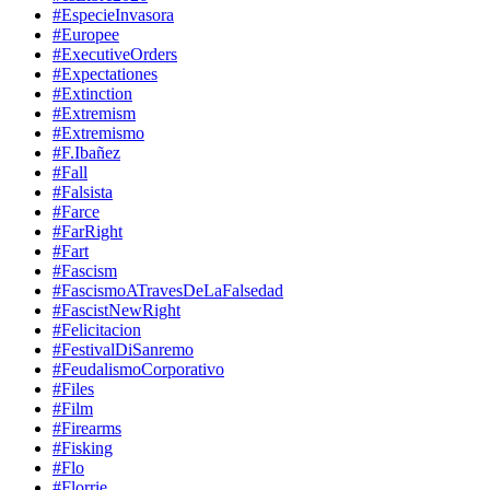
#EspecieInvasora
#Europee
#ExecutiveOrders
#Expectationes
#Extinction
#Extremism
#Extremismo
#F.Ibañez
#Fall
#Falsista
#Farce
#FarRight
#Fart
#Fascism
#FascismoATravesDeLaFalsedad
#FascistNewRight
#Felicitacion
#FestivalDiSanremo
#FeudalismoCorporativo
#Files
#Film
#Firearms
#Fisking
#Flo
#Florrie