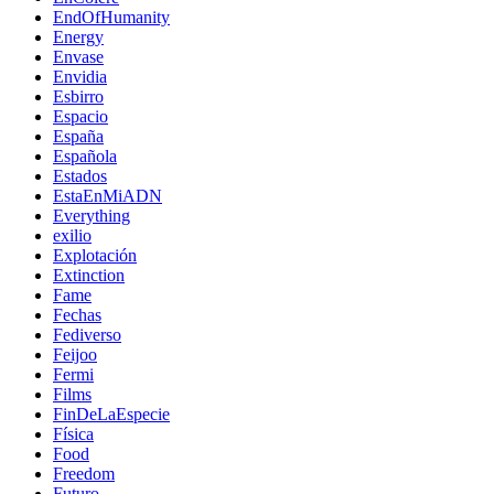
EndOfHumanity
Energy
Envase
Envidia
Esbirro
Espacio
España
Española
Estados
EstaEnMiADN
Everything
exilio
Explotación
Extinction
Fame
Fechas
Fediverso
Feijoo
Fermi
Films
FinDeLaEspecie
Física
Food
Freedom
Futuro