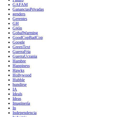
GAFAM
GananciasPrivadas
genders
Gerentes
GH
Gijón
GobalWarming
GoodCopBadCop
Google
GreenText
GuerraFria
GuerraUcrania
Hambre
Happiness
Hawks
Hollywood
Hubble
hundirse
IA
Ideals
Ideas
Imaginería
In
Independencia