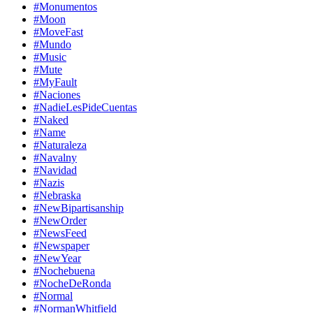
#Monumentos
#Moon
#MoveFast
#Mundo
#Music
#Mute
#MyFault
#Naciones
#NadieLesPideCuentas
#Naked
#Name
#Naturaleza
#Navalny
#Navidad
#Nazis
#Nebraska
#NewBipartisanship
#NewOrder
#NewsFeed
#Newspaper
#NewYear
#Nochebuena
#NocheDeRonda
#Normal
#NormanWhitfield