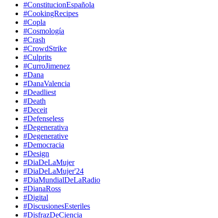
#ConstitucionEspañola
#CookingRecipes
#Copla
#Cosmología
#Crash
#CrowdStrike
#Culprits
#CurroJimenez
#Dana
#DanaValencia
#Deadliest
#Death
#Deceit
#Defenseless
#Degenerativa
#Degenerative
#Democracia
#Design
#DiaDeLaMujer
#DiaDeLaMujer'24
#DiaMundialDeLaRadio
#DianaRoss
#Digital
#DiscusionesEsteriles
#DisfrazDeCiencia