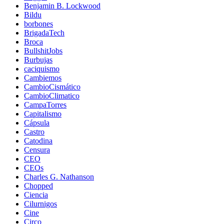
Benjamin B. Lockwood
Bildu
borbones
BrigadaTech
Broca
BullshitJobs
Burbujas
caciquismo
Cambiemos
CambioCismático
CambioClimatico
CampaTorres
Capitalismo
Cápsula
Castro
Catodina
Censura
CEO
CEOs
Charles G. Nathanson
Chopped
Ciencia
Cilurnigos
Cine
Circo