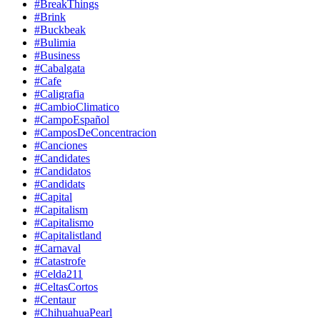
#BreakThings
#Brink
#Buckbeak
#Bulimia
#Business
#Cabalgata
#Cafe
#Caligrafia
#CambioClimatico
#CampoEspañol
#CamposDeConcentracion
#Canciones
#Candidates
#Candidatos
#Candidats
#Capital
#Capitalism
#Capitalismo
#Capitalistland
#Carnaval
#Catastrofe
#Celda211
#CeltasCortos
#Centaur
#ChihuahuaPearl