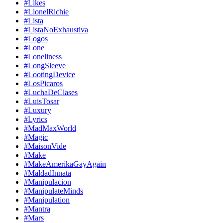
#Likes
#LionelRichie
#Lista
#ListaNoExhaustiva
#Logos
#Lone
#Loneliness
#LongSleeve
#LootingDevice
#LosPicaros
#LuchaDeClases
#LuisTosar
#Luxury
#Lyrics
#MadMaxWorld
#Magic
#MaisonVide
#Make
#MakeAmerikaGayAgain
#MaldadInnata
#Manipulacion
#ManipulateMinds
#Manipulation
#Mantra
#Mars