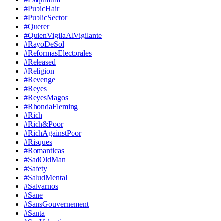
#PubicHair
#PublicSector
#Querer
#QuienVigilaAlVigilante
#RayoDeSol
#ReformasElectorales
#Released
#Religion
#Revenge
#Reyes
#ReyesMagos
#RhondaFleming
#Rich
#Rich&Poor
#RichAgainstPoor
#Risques
#Romanticas
#SadOldMan
#Safety
#SaludMental
#Salvarnos
#Sane
#SansGouvernement
#Santa