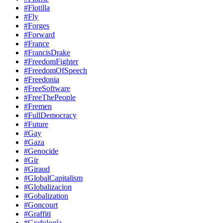
#Flotilla
#Fly
#Forges
#Forward
#France
#FrancisDrake
#FreedomFighter
#FreedomOfSpeech
#Freedonia
#FreeSoftware
#FreeThePeople
#Fremen
#FullDemocracy
#Future
#Gay
#Gaza
#Genocide
#Gir
#Giraud
#GlobalCapitalism
#Globalizacion
#Gobalization
#Goncourt
#Graffiti
#Grafología