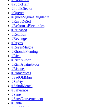
#PubicHair
#PublicSector
#Querer
#QuienVigilaAlVigilante
#RayoDeSol
#ReformasElectorales
#Released
#Religion
#Revenge
#Reyes
#ReyesMagos
#RhondaFleming
#Rich
#Rich&Poor
#RichAgainstPoor
#Risques
#Romanticas
#SadOldMan
#Safety
#SaludMental
#Salvarnos
#Sane
#SansGouvernement
#Santa