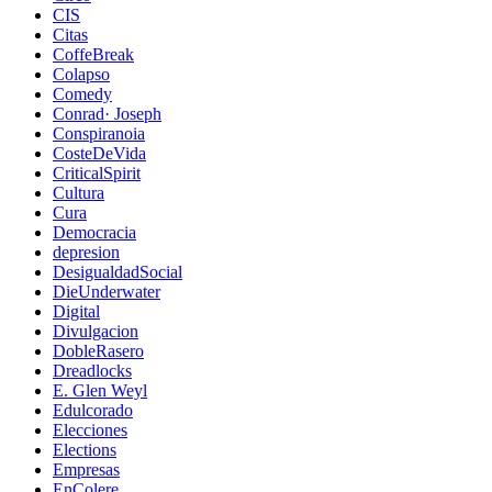
CIS
Citas
CoffeBreak
Colapso
Comedy
Conrad· Joseph
Conspiranoia
CosteDeVida
CriticalSpirit
Cultura
Cura
Democracia
depresion
DesigualdadSocial
DieUnderwater
Digital
Divulgacion
DobleRasero
Dreadlocks
E. Glen Weyl
Edulcorado
Elecciones
Elections
Empresas
EnColere