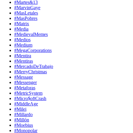
#Martes&13
#MarvinGaye
#MasLetales
#MasPobres
#Matrix
#Media
#MedievalMemes
#Medios
#Medium
#MegaCorporations
#Mentira
#Mentiras
#MercadoDeTrabajo
#MerryChristmas
#Message
#Messenger
#Metaforas
#MetricSystem
#Micro$oftCrash
#MiddleAge
#Milei
#Millardo
#Millón
#Moebius
#Monopolar