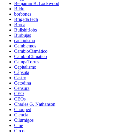
Benjamin B. Lockwood
Bildu
borbones
BrigadaTech
Broca
BullshitJobs
Burbujas
caciquismo
Cambiemos
CambioCismático
CambioClimatico
CampaTorres
Capitalismo
Cápsula
Castro
Catodina
Censura
CEO
CEOs
Charles G. Nathanson
Chopped
Ciencia
Cilurnigos
Cine
Circo