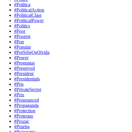
#Política
#PoliticalAction
#PoliticalClass
#PoliticalPower
#Politics
#Poor
#Poorest
#Pop
#Popular
#PorSiSeOsOlvida
#Power
#Preguntas
#Preserved
#President
#Presidentials
#Pris
#PrivateSector
#Prix
#Pronounced
#Propaganda
#Protection
#Protestas
#Prozac
#Prueba
#Psiquiatria