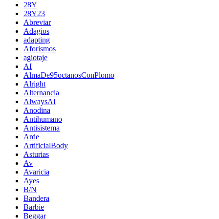
28Y
28Y23
Abreviar
Adagios
adapting
Aforismos
agiotaje
AI
AlmaDe95octanosConPlomo
Alright
Alternancia
AlwaysAI
Anodina
Antihumano
Antisistema
Arde
ArtificialBody
Asturias
Av
Avaricia
Ayes
B/N
Bandera
Barbie
Beggar