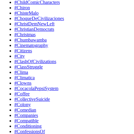
#ChildComicCharacters
#Chiron
#ChisteMalo
#ChoqueDeCivilizaciones
#ChristDemNewLeft
#ChristianDemocrats
#Christmas
#Chumbawamba
#Cinematography
#Citizens
#City
#ClashOfCivilizations
#ClassStruggle
#Clima
#Climatica
#Clowns
#CocacolaPepsiSystem
#Coffee
#CollectiveSuicide
#Colony
#Comedian
#Companies
#Compatible
#Conditioning
#ConfessionsOf