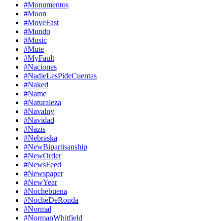
#Monumentos
#Moon
#MoveFast
#Mundo
#Music
#Mute
#MyFault
#Naciones
#NadieLesPideCuentas
#Naked
#Name
#Naturaleza
#Navalny
#Navidad
#Nazis
#Nebraska
#NewBipartisanship
#NewOrder
#NewsFeed
#Newspaper
#NewYear
#Nochebuena
#NocheDeRonda
#Normal
#NormanWhitfield