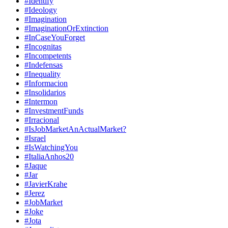
#Identify
#Ideology
#Imagination
#ImaginationOrExtinction
#InCaseYouForget
#Incognitas
#Incompetents
#Indefensas
#Inequality
#Informacion
#Insolidarios
#Intermon
#InvestmentFunds
#Irracional
#IsJobMarketAnActualMarket?
#Israel
#IsWatchingYou
#ItaliaAnhos20
#Jaque
#Jar
#JavierKrahe
#Jerez
#JobMarket
#Joke
#Jota