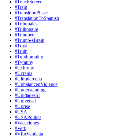
#TouchScreen
#Train
#TransitionPhase
#TranslationToSpanish
#Tribunales
#Trillionaire
#Trinquete
#Trump•sBrain
#Trust
#Truth
#Tubthumping
#Tyranny
#Uchrony
#Ucrania
#Ultraderecha
#UnbalancedViolence
#Understanding
#UnidadesSI
#Universal
#Uprise
#USA
#USAPolitics
#Vacaciones
#Verb
#VforVendetta