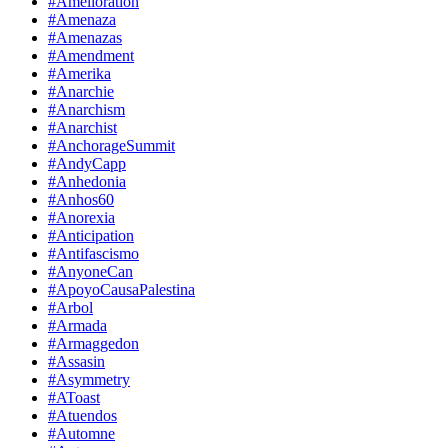
#Amelioration
#Amenaza
#Amenazas
#Amendment
#Amerika
#Anarchie
#Anarchism
#Anarchist
#AnchorageSummit
#AndyCapp
#Anhedonia
#Anhos60
#Anorexia
#Anticipation
#Antifascismo
#AnyoneCan
#ApoyoCausaPalestina
#Arbol
#Armada
#Armaggedon
#Assasin
#Asymmetry
#AToast
#Atuendos
#Automne