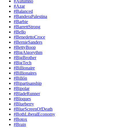
#Autumno
#Azar
#Balanced
#BanderaPalestina
#Barbie
#BarrettStrong
#Bello
#BenedettoCroce
#BernieSanders
#BettyBoop
#BigAlgorythm
#BigBrother
#BigTech
#Billionaire
#Billionaires
#Billón
#Bipartisanship
#Bipolar
#BladeRunner
#Bloques
#Blueberry
#BlueScreenOfDeath
#BothLiberalEconomy
#Botox
#Brain