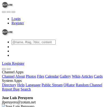
Login
Register
Login
Register
Channel Apps
Channel
About
Photos
Files
Calendar
Gallery
Wikis
Articles
Cards
System Apps
Directory
Help
Language
Public Stream
QRator
Random Channel
Report Bug
Search
Jose Luis Peruyero
jlperuyero@zotum.net