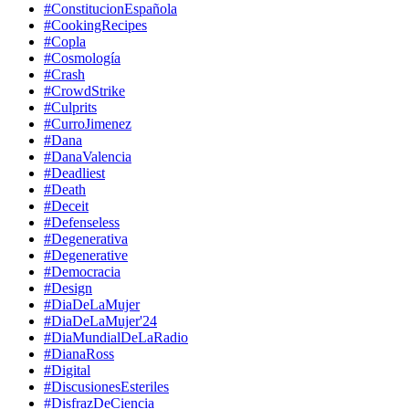
#ConstitucionEspañola
#CookingRecipes
#Copla
#Cosmología
#Crash
#CrowdStrike
#Culprits
#CurroJimenez
#Dana
#DanaValencia
#Deadliest
#Death
#Deceit
#Defenseless
#Degenerativa
#Degenerative
#Democracia
#Design
#DiaDeLaMujer
#DiaDeLaMujer'24
#DiaMundialDeLaRadio
#DianaRoss
#Digital
#DiscusionesEsteriles
#DisfrazDeCiencia