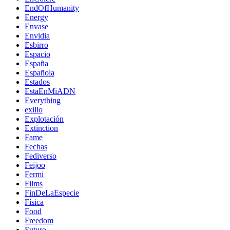
EndOfHumanity
Energy
Envase
Envidia
Esbirro
Espacio
España
Española
Estados
EstaEnMiADN
Everything
exilio
Explotación
Extinction
Fame
Fechas
Fediverso
Feijoo
Fermi
Films
FinDeLaEspecie
Física
Food
Freedom
Futuro