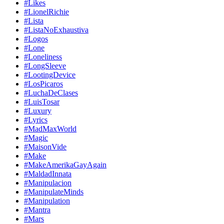
#Likes
#LionelRichie
#Lista
#ListaNoExhaustiva
#Logos
#Lone
#Loneliness
#LongSleeve
#LootingDevice
#LosPicaros
#LuchaDeClases
#LuisTosar
#Luxury
#Lyrics
#MadMaxWorld
#Magic
#MaisonVide
#Make
#MakeAmerikaGayAgain
#MaldadInnata
#Manipulacion
#ManipulateMinds
#Manipulation
#Mantra
#Mars