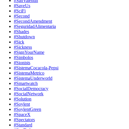
#SanValentin
#SaveUs
#SciFi
#Second
#SecondAmendment
#SeguridadAlimentaria
#Shades
#Shutdown
#Sick
#Sickness
#SignYourName
#Simbolos
#Sionists
#SistemaCocacola-Pepsi
#SistemaMetrico
#SistemaUnderworld
#Smartwatch
#SocialDemocracy
#SocialNetwork
#Solution
#Soylent
#SoylentGreen
#SpaceX
#Spectators
#Standard