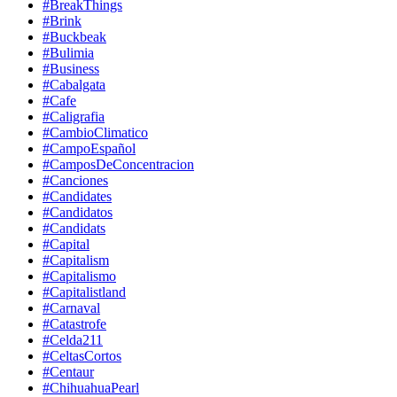
#BreakThings
#Brink
#Buckbeak
#Bulimia
#Business
#Cabalgata
#Cafe
#Caligrafia
#CambioClimatico
#CampoEspañol
#CamposDeConcentracion
#Canciones
#Candidates
#Candidatos
#Candidats
#Capital
#Capitalism
#Capitalismo
#Capitalistland
#Carnaval
#Catastrofe
#Celda211
#CeltasCortos
#Centaur
#ChihuahuaPearl