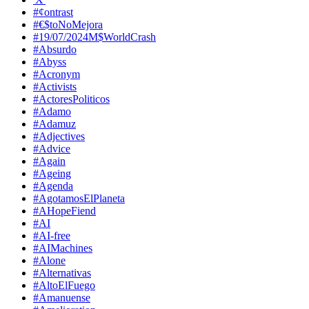
#¢ontrast
#€$toNoMejora
#19/07/2024M$WorldCrash
#Absurdo
#Abyss
#Acronym
#Activists
#ActoresPoliticos
#Adamo
#Adamuz
#Adjectives
#Advice
#Again
#Ageing
#Agenda
#AgotamosElPlaneta
#AHopeFiend
#AI
#AI-free
#AIMachines
#Alone
#Alternativas
#AltoElFuego
#Amanuense