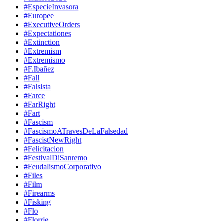
#EspecieInvasora
#Europee
#ExecutiveOrders
#Expectationes
#Extinction
#Extremism
#Extremismo
#F.Ibañez
#Fall
#Falsista
#Farce
#FarRight
#Fart
#Fascism
#FascismoATravesDeLaFalsedad
#FascistNewRight
#Felicitacion
#FestivalDiSanremo
#FeudalismoCorporativo
#Files
#Film
#Firearms
#Fisking
#Flo
#Florrie