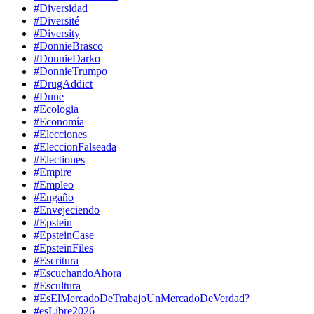
#Diversidad
#Diversité
#Diversity
#DonnieBrasco
#DonnieDarko
#DonnieTrumpo
#DrugAddict
#Dune
#Ecologia
#Economía
#Elecciones
#EleccionFalseada
#Electiones
#Empire
#Empleo
#Engaño
#Envejeciendo
#Epstein
#EpsteinCase
#EpsteinFiles
#Escritura
#EscuchandoAhora
#Escultura
#EsElMercadoDeTrabajoUnMercadoDeVerdad?
#esLibre2026