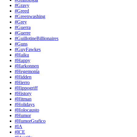
#Gravy
#Greed
#Greenwashing
#Grey
#Guerra
#Guerre
#GuillotineBillionaires
#Guns
#GuyFawkes
#Haiku
#Happy
#Harkonnen
#Hegemonía
#Hidden
#Hierro
#Hippogriff
#History
#Hitman
#Holidays
#Holocausto
#Humor
#HumorGrafico
#IA
#ICE