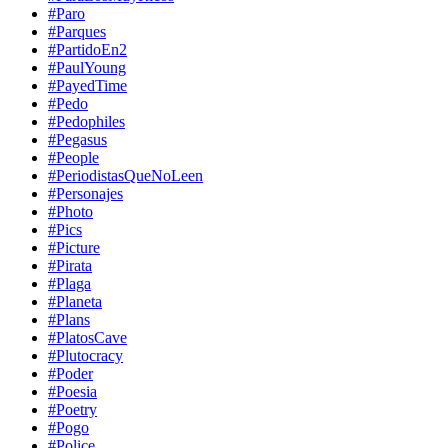
#Paro
#Parques
#PartidoEn2
#PaulYoung
#PayedTime
#Pedo
#Pedophiles
#Pegasus
#People
#PeriodistasQueNoLeen
#Personajes
#Photo
#Pics
#Picture
#Pirata
#Plaga
#Planeta
#Plans
#PlatosCave
#Plutocracy
#Poder
#Poesia
#Poetry
#Pogo
#Police