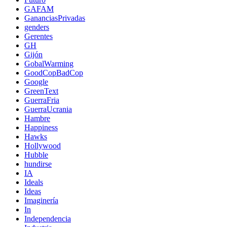
GAFAM
GananciasPrivadas
genders
Gerentes
GH
Gijón
GobalWarming
GoodCopBadCop
Google
GreenText
GuerraFria
GuerraUcrania
Hambre
Happiness
Hawks
Hollywood
Hubble
hundirse
IA
Ideals
Ideas
Imaginería
In
Independencia