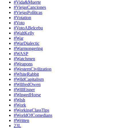
#Vida&Muerte
#ViejasCanciones
#ViejasPolíticas
#Votation
#Voto
#VotoABelcebu
#WaltKelly
#War
#WarDialectic
#Warmongering
#WASP
#Watchmen
#Weapons
#WesternCivilization
#WhiteRabbit
#WildCapitalism
#WilfredOwen
#WillEisner
#WingedHorse
#Wish
#Work
#WorkingClassTips
#WorldOfComedians
#Written
23L