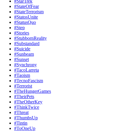
#StarTrek
#StateOfFear
#StateTerrorism
#StatosUnite
#StatusQuo
#Step
#Stories
#StubbornReality
#Substandard
#Suicide
#Sunbeam
#Sunset
#Synchrony
#TacoLarreta
#Taoism
#TecnoFascism
#Terrorist
#TheHungerGames
#TheirPets
#TheOtherKey
#ThinkTwice
#Threat
#ThumbsUp
#Tintin
#ToOneUp