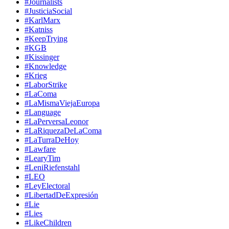
#Journalists
#JusticiaSocial
#KarlMarx
#Katniss
#KeepTrying
#KGB
#Kissinger
#Knowledge
#Krieg
#LaborStrike
#LaComa
#LaMismaViejaEuropa
#Language
#LaPerversaLeonor
#LaRiquezaDeLaComa
#LaTurraDeHoy
#Lawfare
#LearyTim
#LeniRiefenstahl
#LEO
#LeyElectoral
#LibertadDeExpresión
#Lie
#Lies
#LikeChildren