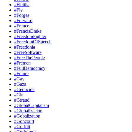
#Flotilla
#Fly
#Forges
#Forward
#France
#FrancisDrake
#FreedomFighter
#FreedomOfSpeech
#Freedonia
#FreeSoftware
#FreeThePeople
#Fremen
#FullDemocracy
#Future
#Gay
#Gaza
#Genocide
#Gir
#Giraud
#GlobalCapitalism
#Globalizacion
#Gobalization
#Goncourt
#Graffiti
#Grafología