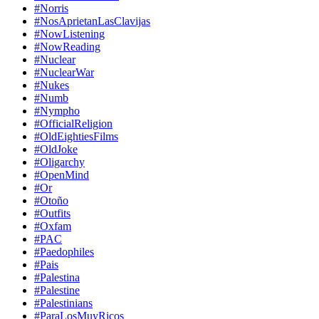
#Norris
#NosAprietanLasClavijas
#NowListening
#NowReading
#Nuclear
#NuclearWar
#Nukes
#Numb
#Nympho
#OfficialReligion
#OldEightiesFilms
#OldJoke
#Oligarchy
#OpenMind
#Or
#Otoño
#Outfits
#Oxfam
#PAC
#Paedophiles
#Pais
#Palestina
#Palestine
#Palestinians
#ParaLosMuyRicos