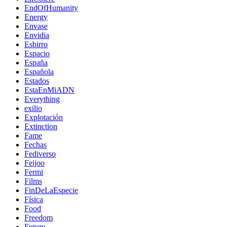
EndOfHumanity
Energy
Envase
Envidia
Esbirro
Espacio
España
Española
Estados
EstaEnMiADN
Everything
exilio
Explotación
Extinction
Fame
Fechas
Fediverso
Feijoo
Fermi
Films
FinDeLaEspecie
Física
Food
Freedom
Futuro