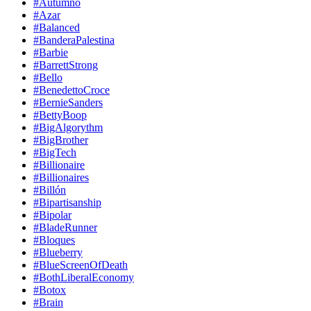
#Autumno
#Azar
#Balanced
#BanderaPalestina
#Barbie
#BarrettStrong
#Bello
#BenedettoCroce
#BernieSanders
#BettyBoop
#BigAlgorythm
#BigBrother
#BigTech
#Billionaire
#Billionaires
#Billón
#Bipartisanship
#Bipolar
#BladeRunner
#Bloques
#Blueberry
#BlueScreenOfDeath
#BothLiberalEconomy
#Botox
#Brain