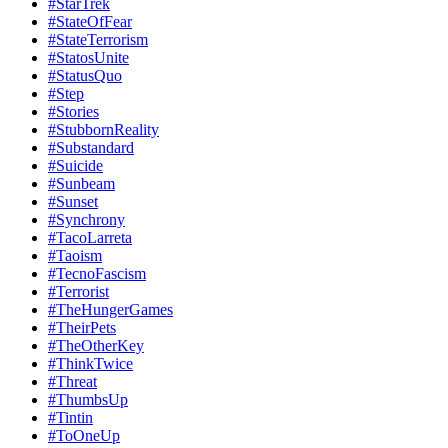
#StarTrek
#StateOfFear
#StateTerrorism
#StatosUnite
#StatusQuo
#Step
#Stories
#StubbornReality
#Substandard
#Suicide
#Sunbeam
#Sunset
#Synchrony
#TacoLarreta
#Taoism
#TecnoFascism
#Terrorist
#TheHungerGames
#TheirPets
#TheOtherKey
#ThinkTwice
#Threat
#ThumbsUp
#Tintin
#ToOneUp