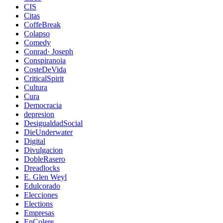
CIS
Citas
CoffeBreak
Colapso
Comedy
Conrad· Joseph
Conspiranoia
CosteDeVida
CriticalSpirit
Cultura
Cura
Democracia
depresion
DesigualdadSocial
DieUnderwater
Digital
Divulgacion
DobleRasero
Dreadlocks
E. Glen Weyl
Edulcorado
Elecciones
Elections
Empresas
EnColere