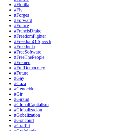
#Flotilla
#Fly
#Forges
#Forward
#France
#FrancisDrake
#FreedomFighter
#FreedomOfSpeech
#Freedonia
#FreeSoftware
#FreeThePeople
#Fremen
#FullDemocracy
#Future
#Gay
#Gaza
#Genocide
#Gir
#Giraud
#GlobalCapitalism
#Globalizacion
#Gobalization
#Goncourt
#Graffiti
#Grafología