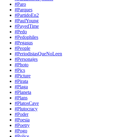
#Paro
#Parques
#PartidoEn2
#PaulYoung
#PayedTime
#Pedo
#Pedophiles
#Pegasus
#People
#PeriodistasQueNoLeen
#Personajes
#Photo
#Pics
#Picture
#Pirata
#Plaga
#Planeta
#Plans
#PlatosCave
#Plutocracy
#Poder
#Poesia
#Poetry
#Pogo
#Police