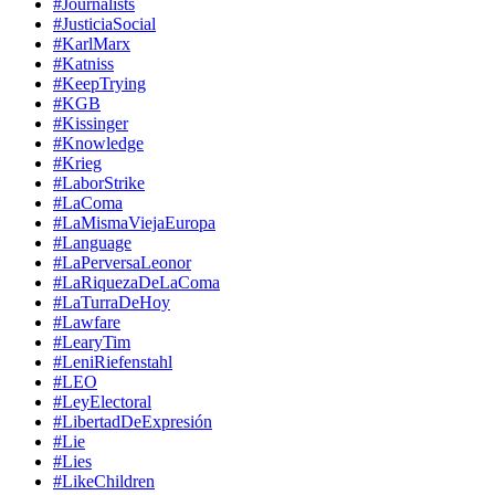
#Journalists
#JusticiaSocial
#KarlMarx
#Katniss
#KeepTrying
#KGB
#Kissinger
#Knowledge
#Krieg
#LaborStrike
#LaComa
#LaMismaViejaEuropa
#Language
#LaPerversaLeonor
#LaRiquezaDeLaComa
#LaTurraDeHoy
#Lawfare
#LearyTim
#LeniRiefenstahl
#LEO
#LeyElectoral
#LibertadDeExpresión
#Lie
#Lies
#LikeChildren