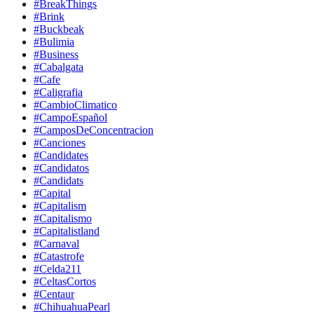
#BreakThings
#Brink
#Buckbeak
#Bulimia
#Business
#Cabalgata
#Cafe
#Caligrafia
#CambioClimatico
#CampoEspañol
#CamposDeConcentracion
#Canciones
#Candidates
#Candidatos
#Candidats
#Capital
#Capitalism
#Capitalismo
#Capitalistland
#Carnaval
#Catastrofe
#Celda211
#CeltasCortos
#Centaur
#ChihuahuaPearl