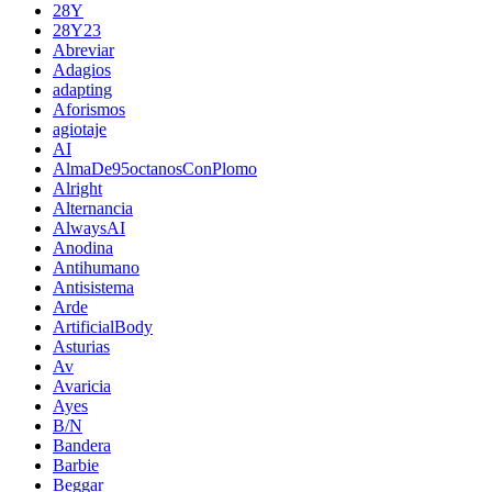
28Y
28Y23
Abreviar
Adagios
adapting
Aforismos
agiotaje
AI
AlmaDe95octanosConPlomo
Alright
Alternancia
AlwaysAI
Anodina
Antihumano
Antisistema
Arde
ArtificialBody
Asturias
Av
Avaricia
Ayes
B/N
Bandera
Barbie
Beggar