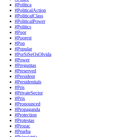
#Política
#PoliticalAction
#PoliticalClass
#PoliticalPower
#Politics
#Poor
#Poorest
#Pop
#Popular
#PorSiSeOsOlvida
#Power
#Preguntas
#Preserved
#President
#Presidentials
#Pris
#PrivateSector
#Prix
#Pronounced
#Propaganda
#Protection
#Protestas
#Prozac
#Prueba
#Psiquiatria