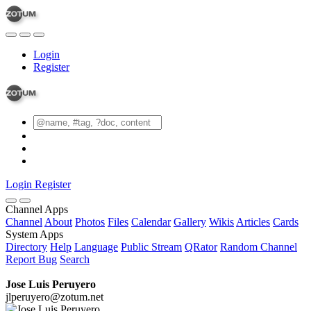
Login
Register
Login
Register
Channel Apps
Channel
About
Photos
Files
Calendar
Gallery
Wikis
Articles
Cards
System Apps
Directory
Help
Language
Public Stream
QRator
Random Channel
Report Bug
Search
Jose Luis Peruyero
jlperuyero@zotum.net