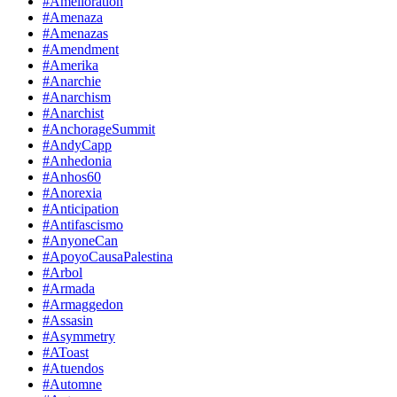
#Amelioration
#Amenaza
#Amenazas
#Amendment
#Amerika
#Anarchie
#Anarchism
#Anarchist
#AnchorageSummit
#AndyCapp
#Anhedonia
#Anhos60
#Anorexia
#Anticipation
#Antifascismo
#AnyoneCan
#ApoyoCausaPalestina
#Arbol
#Armada
#Armaggedon
#Assasin
#Asymmetry
#AToast
#Atuendos
#Automne