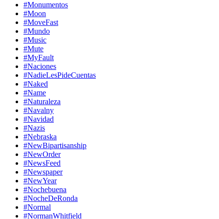
#Monumentos
#Moon
#MoveFast
#Mundo
#Music
#Mute
#MyFault
#Naciones
#NadieLesPideCuentas
#Naked
#Name
#Naturaleza
#Navalny
#Navidad
#Nazis
#Nebraska
#NewBipartisanship
#NewOrder
#NewsFeed
#Newspaper
#NewYear
#Nochebuena
#NocheDeRonda
#Normal
#NormanWhitfield