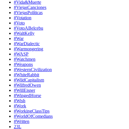
#Vida&Muerte
#ViejasCanciones
#ViejasPolíticas
#Votation
#Voto
#VotoABelcebu
#WaltKelly
#War
#WarDialectic
#Warmongering
#WASP
#Watchmen
#Weapons
#WesternCivilization
#WhiteRabbit
#WildCapitalism
#WilfredOwen
#WillEisner
#WingedHorse
#Wish
#Work
#WorkingClassTips
#WorldOfComedians
#Written
23L