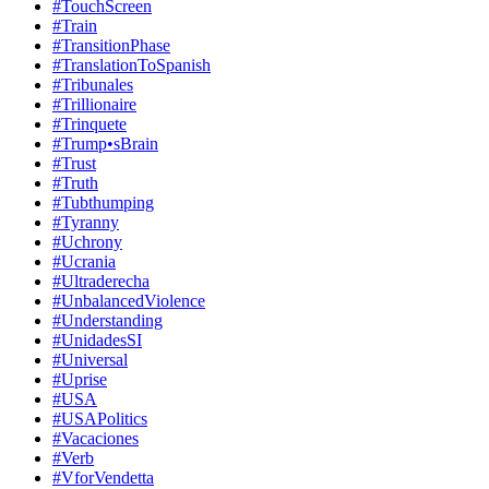
#TouchScreen
#Train
#TransitionPhase
#TranslationToSpanish
#Tribunales
#Trillionaire
#Trinquete
#Trump•sBrain
#Trust
#Truth
#Tubthumping
#Tyranny
#Uchrony
#Ucrania
#Ultraderecha
#UnbalancedViolence
#Understanding
#UnidadesSI
#Universal
#Uprise
#USA
#USAPolitics
#Vacaciones
#Verb
#VforVendetta