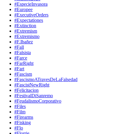
#EspecieInvasora
#Europee
#ExecutiveOrders
#Expectationes
#Extinction
#Extremism
#Extremismo
#F.Ibañez
#Fall
#Falsista
#Farce
#FarRight
#Fart
#Fascism
#FascismoATravesDeLaFalsedad
#FascistNewRight
#Felicitacion
#FestivalDiSanremo
#FeudalismoCorporativo
#Files
#Film
#Firearms
#Fisking
#Flo
#Florrie