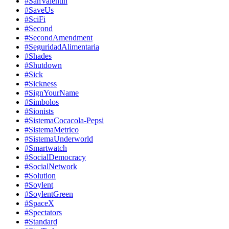
#SanValentin
#SaveUs
#SciFi
#Second
#SecondAmendment
#SeguridadAlimentaria
#Shades
#Shutdown
#Sick
#Sickness
#SignYourName
#Simbolos
#Sionists
#SistemaCocacola-Pepsi
#SistemaMetrico
#SistemaUnderworld
#Smartwatch
#SocialDemocracy
#SocialNetwork
#Solution
#Soylent
#SoylentGreen
#SpaceX
#Spectators
#Standard