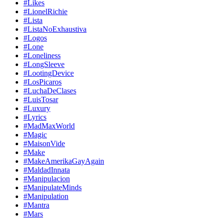
#Likes
#LionelRichie
#Lista
#ListaNoExhaustiva
#Logos
#Lone
#Loneliness
#LongSleeve
#LootingDevice
#LosPicaros
#LuchaDeClases
#LuisTosar
#Luxury
#Lyrics
#MadMaxWorld
#Magic
#MaisonVide
#Make
#MakeAmerikaGayAgain
#MaldadInnata
#Manipulacion
#ManipulateMinds
#Manipulation
#Mantra
#Mars