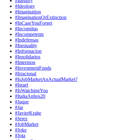
#Identify
#Ideology
#Imagination
#ImaginationOrExtinction
#InCaseYouForget
#Incognitas
#Incompetents
#Indefensas
#Inequality
#Informacion
#Insolidarios
#Intermon
#InvestmentFunds
#Irracional
#IsJobMarketAnActualMarket?
#Israel
#IsWatchingYou
#ItaliaAnhos20
#Jaque
#Jar
#JavierKrahe
#Jerez
#JobMarket
#Joke
#Jota