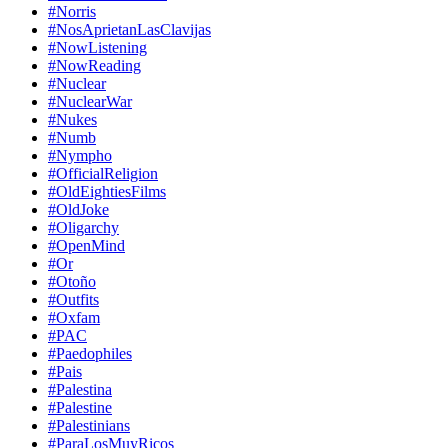
#Norris
#NosAprietanLasClavijas
#NowListening
#NowReading
#Nuclear
#NuclearWar
#Nukes
#Numb
#Nympho
#OfficialReligion
#OldEightiesFilms
#OldJoke
#Oligarchy
#OpenMind
#Or
#Otoño
#Outfits
#Oxfam
#PAC
#Paedophiles
#Pais
#Palestina
#Palestine
#Palestinians
#ParaLosMuyRicos