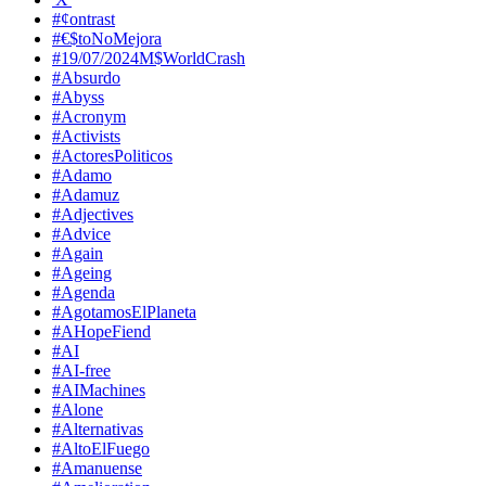
#¢ontrast
#€$toNoMejora
#19/07/2024M$WorldCrash
#Absurdo
#Abyss
#Acronym
#Activists
#ActoresPoliticos
#Adamo
#Adamuz
#Adjectives
#Advice
#Again
#Ageing
#Agenda
#AgotamosElPlaneta
#AHopeFiend
#AI
#AI-free
#AIMachines
#Alone
#Alternativas
#AltoElFuego
#Amanuense