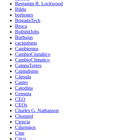
Benjamin B. Lockwood
Bildu
borbones
BrigadaTech
Broca
BullshitJobs
Burbujas
caciquismo
Cambiemos
CambioCismático
CambioClimatico
CampaTorres
Capitalismo
Cápsula
Castro
Catodina
Censura
CEO
CEOs
Charles G. Nathanson
Chopped
Ciencia
Cilurnigos
Cine
Circo