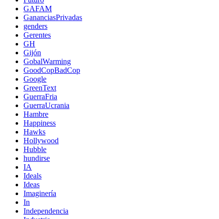
GAFAM
GananciasPrivadas
genders
Gerentes
GH
Gijón
GobalWarming
GoodCopBadCop
Google
GreenText
GuerraFria
GuerraUcrania
Hambre
Happiness
Hawks
Hollywood
Hubble
hundirse
IA
Ideals
Ideas
Imaginería
In
Independencia