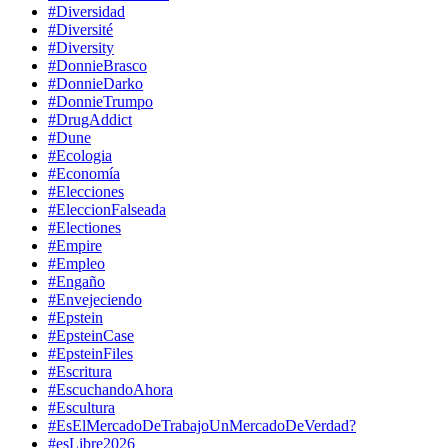
#Diversidad
#Diversité
#Diversity
#DonnieBrasco
#DonnieDarko
#DonnieTrumpo
#DrugAddict
#Dune
#Ecologia
#Economía
#Elecciones
#EleccionFalseada
#Electiones
#Empire
#Empleo
#Engaño
#Envejeciendo
#Epstein
#EpsteinCase
#EpsteinFiles
#Escritura
#EscuchandoAhora
#Escultura
#EsElMercadoDeTrabajoUnMercadoDeVerdad?
#esLibre2026