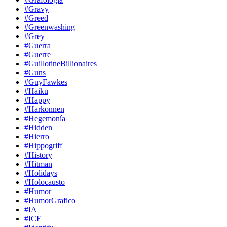
#Gravy
#Greed
#Greenwashing
#Grey
#Guerra
#Guerre
#GuillotineBillionaires
#Guns
#GuyFawkes
#Haiku
#Happy
#Harkonnen
#Hegemonía
#Hidden
#Hierro
#Hippogriff
#History
#Hitman
#Holidays
#Holocausto
#Humor
#HumorGrafico
#IA
#ICE