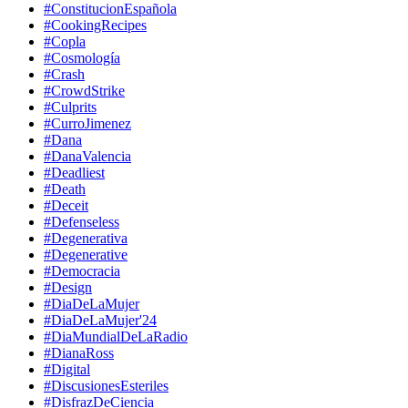
#ConstitucionEspañola
#CookingRecipes
#Copla
#Cosmología
#Crash
#CrowdStrike
#Culprits
#CurroJimenez
#Dana
#DanaValencia
#Deadliest
#Death
#Deceit
#Defenseless
#Degenerativa
#Degenerative
#Democracia
#Design
#DiaDeLaMujer
#DiaDeLaMujer'24
#DiaMundialDeLaRadio
#DianaRoss
#Digital
#DiscusionesEsteriles
#DisfrazDeCiencia