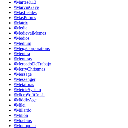
#Martes&13
#MarvinGaye
#MasLetales
#MasPobres
#Matrix
#Media
#MedievalMemes
#Medios
#Medium
#MegaCorporations
#Mentira
#Mentiras
#MercadoDeTrabajo
#MerryChristmas
#Message
#Messenger
#Metaforas
#MetricSystem
#Micro$oftCrash
#MiddleAge
#Milei
#Millardo
#Millón
#Moebius
#Monopolar