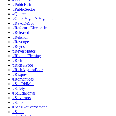
#PubicHair
#PublicSector
#Querer
#QuienVigilaAlVigilante
#RayoDeSol
#ReformasElectorales
#Released
#Religion
#Revenge
#Reyes
#ReyesMagos
#RhondaFleming
#Rich
#Rich&Poor
#RichAgainstPoor
#Risques
#Romanticas
#SadOldMan
#Safety
#SaludMental
#Salvarnos
#Sane
#SansGouvernement
#Santa