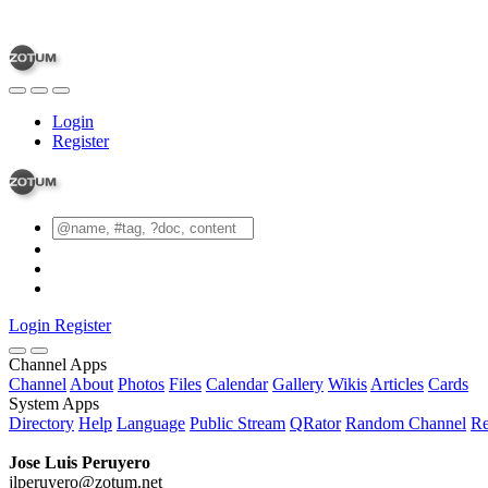
Login
Register
Login
Register
Channel Apps
Channel
About
Photos
Files
Calendar
Gallery
Wikis
Articles
Cards
System Apps
Directory
Help
Language
Public Stream
QRator
Random Channel
Re
Jose Luis Peruyero
jlperuyero@zotum.net