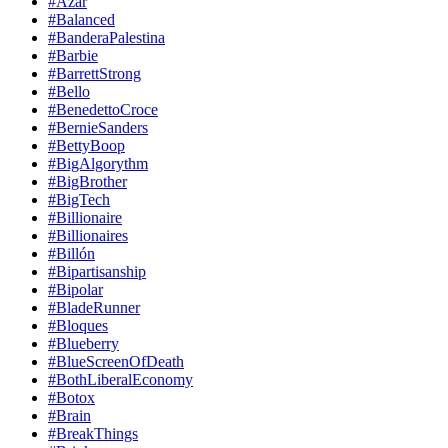
#Azar
#Balanced
#BanderaPalestina
#Barbie
#BarrettStrong
#Bello
#BenedettoCroce
#BernieSanders
#BettyBoop
#BigAlgorythm
#BigBrother
#BigTech
#Billionaire
#Billionaires
#Billón
#Bipartisanship
#Bipolar
#BladeRunner
#Bloques
#Blueberry
#BlueScreenOfDeath
#BothLiberalEconomy
#Botox
#Brain
#BreakThings