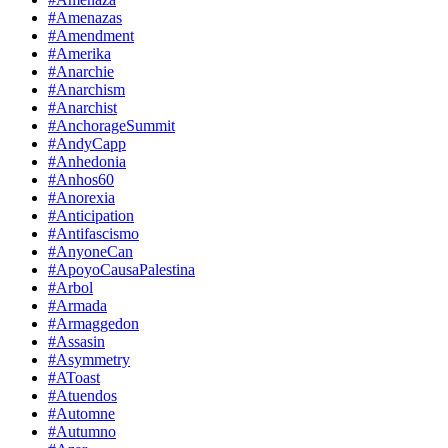
#Amenazas
#Amendment
#Amerika
#Anarchie
#Anarchism
#Anarchist
#AnchorageSummit
#AndyCapp
#Anhedonia
#Anhos60
#Anorexia
#Anticipation
#Antifascismo
#AnyoneCan
#ApoyoCausaPalestina
#Arbol
#Armada
#Armaggedon
#Assasin
#Asymmetry
#AToast
#Atuendos
#Automne
#Autumno