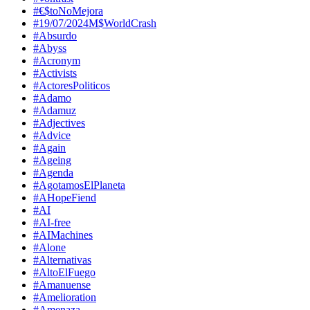
#€$toNoMejora
#19/07/2024M$WorldCrash
#Absurdo
#Abyss
#Acronym
#Activists
#ActoresPoliticos
#Adamo
#Adamuz
#Adjectives
#Advice
#Again
#Ageing
#Agenda
#AgotamosElPlaneta
#AHopeFiend
#AI
#AI-free
#AIMachines
#Alone
#Alternativas
#AltoElFuego
#Amanuense
#Amelioration
#Amenaza