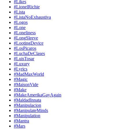
#Likes
#LionelRichie
#Lista
#ListaNoExhaustiva
#Logos
#Lone
#Loneliness
#LongSleeve
#LootingDevice
#LosPicaros
#LuchaDeClases
#LuisTosar
#Luxury
#Lyrics
#MadMaxWorld
#Magic
#MaisonVide
#Make
#MakeAmerikaGayAgain
#MaldadInnata
#Manipulacion
#ManipulateMinds
#Manipulation
#Mantra
#Mars