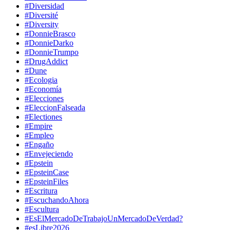
#Diversidad
#Diversité
#Diversity
#DonnieBrasco
#DonnieDarko
#DonnieTrumpo
#DrugAddict
#Dune
#Ecologia
#Economía
#Elecciones
#EleccionFalseada
#Electiones
#Empire
#Empleo
#Engaño
#Envejeciendo
#Epstein
#EpsteinCase
#EpsteinFiles
#Escritura
#EscuchandoAhora
#Escultura
#EsElMercadoDeTrabajoUnMercadoDeVerdad?
#esLibre2026