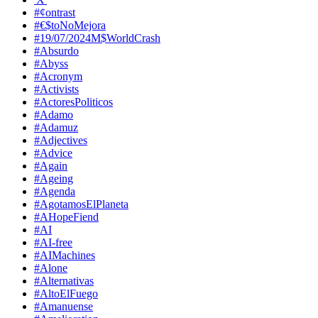
#¢ontrast
#€$toNoMejora
#19/07/2024M$WorldCrash
#Absurdo
#Abyss
#Acronym
#Activists
#ActoresPoliticos
#Adamo
#Adamuz
#Adjectives
#Advice
#Again
#Ageing
#Agenda
#AgotamosElPlaneta
#AHopeFiend
#AI
#AI-free
#AIMachines
#Alone
#Alternativas
#AltoElFuego
#Amanuense