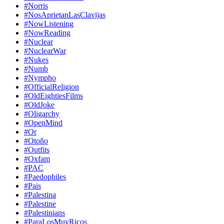
#Norris
#NosAprietanLasClavijas
#NowListening
#NowReading
#Nuclear
#NuclearWar
#Nukes
#Numb
#Nympho
#OfficialReligion
#OldEightiesFilms
#OldJoke
#Oligarchy
#OpenMind
#Or
#Otoño
#Outfits
#Oxfam
#PAC
#Paedophiles
#Pais
#Palestina
#Palestine
#Palestinians
#ParaLosMuyRicos