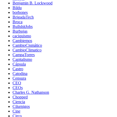
Benjamin B. Lockwood
Bildu
borbones
BrigadaTech
Broca
BullshitJobs
Burbujas
caciquismo
Cambiemos
CambioCismático
CambioClimatico
CampaTorres
Capitalismo
Cápsula
Castro
Catodina
Censura
CEO
CEOs
Charles G. Nathanson
Chopped
Ciencia
Cilurnigos
Cine
Circo