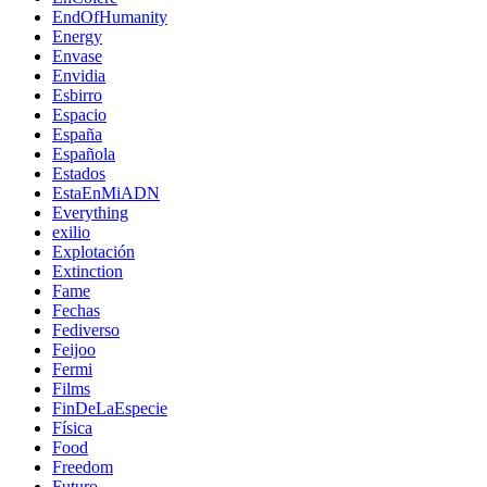
EndOfHumanity
Energy
Envase
Envidia
Esbirro
Espacio
España
Española
Estados
EstaEnMiADN
Everything
exilio
Explotación
Extinction
Fame
Fechas
Fediverso
Feijoo
Fermi
Films
FinDeLaEspecie
Física
Food
Freedom
Futuro