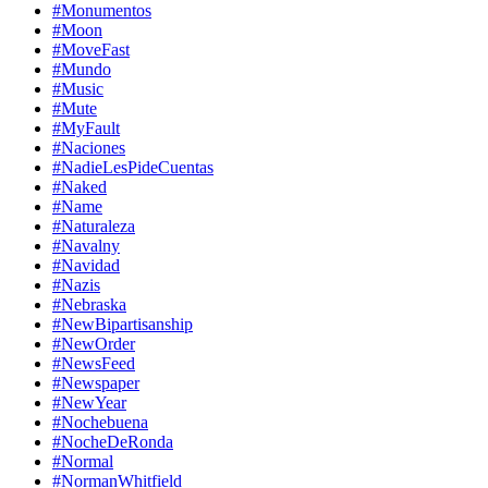
#Monumentos
#Moon
#MoveFast
#Mundo
#Music
#Mute
#MyFault
#Naciones
#NadieLesPideCuentas
#Naked
#Name
#Naturaleza
#Navalny
#Navidad
#Nazis
#Nebraska
#NewBipartisanship
#NewOrder
#NewsFeed
#Newspaper
#NewYear
#Nochebuena
#NocheDeRonda
#Normal
#NormanWhitfield