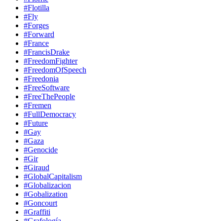
#Flotilla
#Fly
#Forges
#Forward
#France
#FrancisDrake
#FreedomFighter
#FreedomOfSpeech
#Freedonia
#FreeSoftware
#FreeThePeople
#Fremen
#FullDemocracy
#Future
#Gay
#Gaza
#Genocide
#Gir
#Giraud
#GlobalCapitalism
#Globalizacion
#Gobalization
#Goncourt
#Graffiti
#Grafología