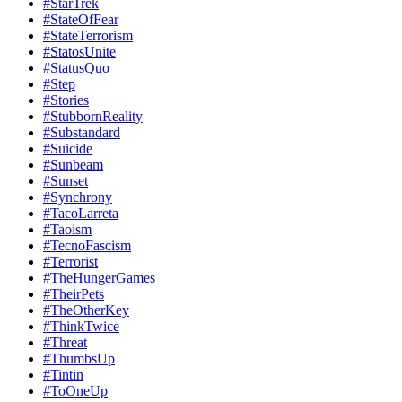
#StarTrek
#StateOfFear
#StateTerrorism
#StatosUnite
#StatusQuo
#Step
#Stories
#StubbornReality
#Substandard
#Suicide
#Sunbeam
#Sunset
#Synchrony
#TacoLarreta
#Taoism
#TecnoFascism
#Terrorist
#TheHungerGames
#TheirPets
#TheOtherKey
#ThinkTwice
#Threat
#ThumbsUp
#Tintin
#ToOneUp