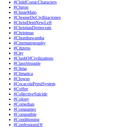
#ChildComicCharacters
#Chiron
#ChisteMalo
#ChoqueDeCivilizaciones
#ChristDemNewLeft
#ChristianDemocrats
#Christmas
#Chumbawamba
#Cinematography
#Citizens
#City
#ClashOfCivilizations
#ClassStruggle
#Clima
#Climatica
#Clowns
#CocacolaPepsiSystem
#Coffee
#CollectiveSuicide
#Colony
#Comedian
#Companies
#Compatible
#Conditioning
#ConfessionsOf