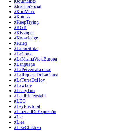
#Journalists
#JusticiaSocial
#KarlMarx
#Katniss
#KeepTrying
#KGB
#Kissinger
#Knowledge
#Krieg
#LaborStrike
#LaComa
#LaMismaViejaEuropa
#Language
#LaPerversaLeonor
#LaRiquezaDeLaComa
#LaTurraDeHoy
#Lawfare
#LearyTim
#LeniRiefenstahl
#LEO
#LeyElectoral
#LibertadDeExpresión
#Lie
#Lies
#LikeChildren