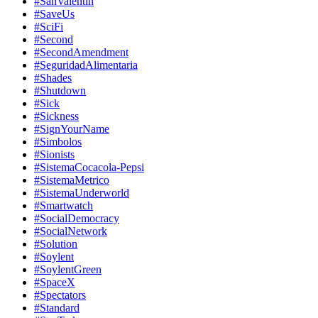
#SanValentin
#SaveUs
#SciFi
#Second
#SecondAmendment
#SeguridadAlimentaria
#Shades
#Shutdown
#Sick
#Sickness
#SignYourName
#Simbolos
#Sionists
#SistemaCocacola-Pepsi
#SistemaMetrico
#SistemaUnderworld
#Smartwatch
#SocialDemocracy
#SocialNetwork
#Solution
#Soylent
#SoylentGreen
#SpaceX
#Spectators
#Standard