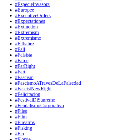
#EspecieInvasora
#Europee
#ExecutiveOrders
#Expectationes
#Extinction
#Extremism
#Extremismo
#F.Ibañez
#Fall
#Falsista
#Farce
#FarRight
#Fart
#Fascism
#FascismoATravesDeLaFalsedad
#FascistNewRight
#Felicitacion
#FestivalDiSanremo
#FeudalismoCorporativo
#Files
#Film
#Firearms
#Fisking
#Flo
#Florrie