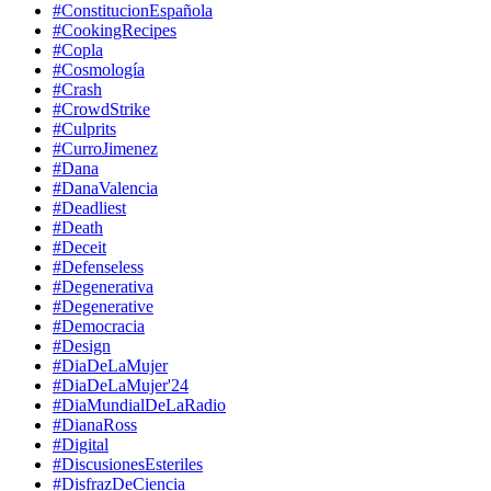
#ConstitucionEspañola
#CookingRecipes
#Copla
#Cosmología
#Crash
#CrowdStrike
#Culprits
#CurroJimenez
#Dana
#DanaValencia
#Deadliest
#Death
#Deceit
#Defenseless
#Degenerativa
#Degenerative
#Democracia
#Design
#DiaDeLaMujer
#DiaDeLaMujer'24
#DiaMundialDeLaRadio
#DianaRoss
#Digital
#DiscusionesEsteriles
#DisfrazDeCiencia