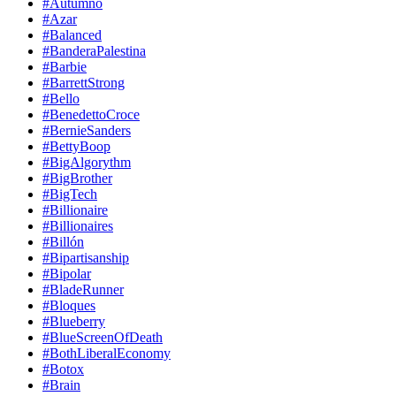
#Autumno
#Azar
#Balanced
#BanderaPalestina
#Barbie
#BarrettStrong
#Bello
#BenedettoCroce
#BernieSanders
#BettyBoop
#BigAlgorythm
#BigBrother
#BigTech
#Billionaire
#Billionaires
#Billón
#Bipartisanship
#Bipolar
#BladeRunner
#Bloques
#Blueberry
#BlueScreenOfDeath
#BothLiberalEconomy
#Botox
#Brain