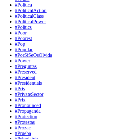
#Política
#PoliticalAction
#PoliticalClass
#PoliticalPower
#Politics
#Poor
#Poorest
#Pop
#Popular
#PorSiSeOsOlvida
#Power
#Preguntas
#Preserved
#President
#Presidentials
#Pris
#PrivateSector
#Prix
#Pronounced
#Propaganda
#Protection
#Protestas
#Prozac
#Prueba
#Psiquiatria