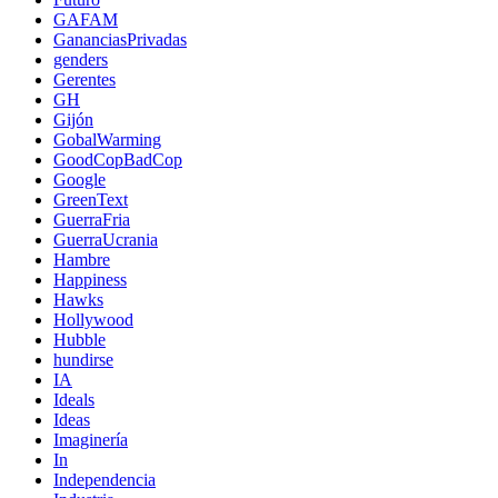
GAFAM
GananciasPrivadas
genders
Gerentes
GH
Gijón
GobalWarming
GoodCopBadCop
Google
GreenText
GuerraFria
GuerraUcrania
Hambre
Happiness
Hawks
Hollywood
Hubble
hundirse
IA
Ideals
Ideas
Imaginería
In
Independencia