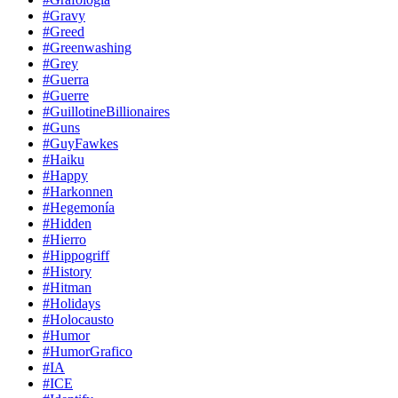
#Gravy
#Greed
#Greenwashing
#Grey
#Guerra
#Guerre
#GuillotineBillionaires
#Guns
#GuyFawkes
#Haiku
#Happy
#Harkonnen
#Hegemonía
#Hidden
#Hierro
#Hippogriff
#History
#Hitman
#Holidays
#Holocausto
#Humor
#HumorGrafico
#IA
#ICE