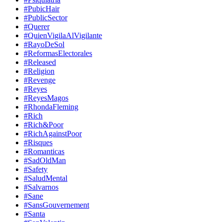
#PubicHair
#PublicSector
#Querer
#QuienVigilaAlVigilante
#RayoDeSol
#ReformasElectorales
#Released
#Religion
#Revenge
#Reyes
#ReyesMagos
#RhondaFleming
#Rich
#Rich&Poor
#RichAgainstPoor
#Risques
#Romanticas
#SadOldMan
#Safety
#SaludMental
#Salvarnos
#Sane
#SansGouvernement
#Santa