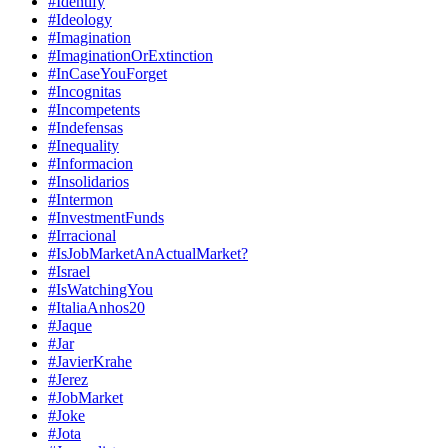
#Identify
#Ideology
#Imagination
#ImaginationOrExtinction
#InCaseYouForget
#Incognitas
#Incompetents
#Indefensas
#Inequality
#Informacion
#Insolidarios
#Intermon
#InvestmentFunds
#Irracional
#IsJobMarketAnActualMarket?
#Israel
#IsWatchingYou
#ItaliaAnhos20
#Jaque
#Jar
#JavierKrahe
#Jerez
#JobMarket
#Joke
#Jota