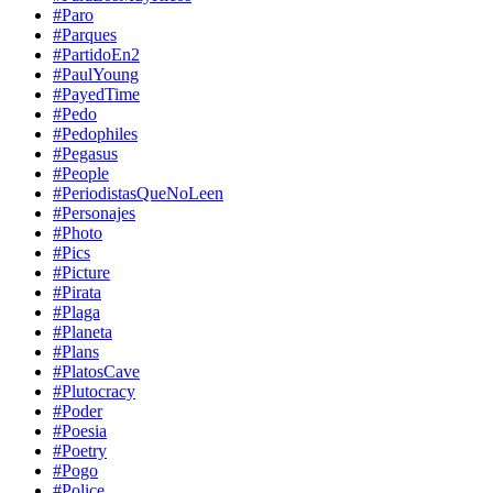
#Paro
#Parques
#PartidoEn2
#PaulYoung
#PayedTime
#Pedo
#Pedophiles
#Pegasus
#People
#PeriodistasQueNoLeen
#Personajes
#Photo
#Pics
#Picture
#Pirata
#Plaga
#Planeta
#Plans
#PlatosCave
#Plutocracy
#Poder
#Poesia
#Poetry
#Pogo
#Police