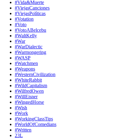
#Vida&Muerte
#ViejasCanciones
#ViejasPolíticas
#Votation
#Voto
#VotoABelcebu
#WaltKelly
#War
#WarDialectic
#Warmongering
#WASP
#Watchmen
#Weapons
#WesternCivilization
#WhiteRabbit
#WildCapitalism
#WilfredOwen
#WillEisner
#WingedHorse
#Wish
#Work
#WorkingClassTips
#WorldOfComedians
#Written
23L