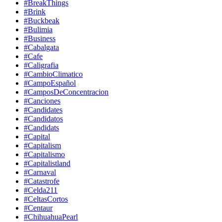
#BreakThings
#Brink
#Buckbeak
#Bulimia
#Business
#Cabalgata
#Cafe
#Caligrafia
#CambioClimatico
#CampoEspañol
#CamposDeConcentracion
#Canciones
#Candidates
#Candidatos
#Candidats
#Capital
#Capitalism
#Capitalismo
#Capitalistland
#Carnaval
#Catastrofe
#Celda211
#CeltasCortos
#Centaur
#ChihuahuaPearl