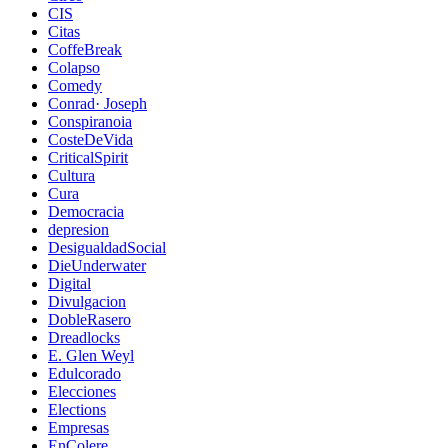
CIS
Citas
CoffeBreak
Colapso
Comedy
Conrad· Joseph
Conspiranoia
CosteDeVida
CriticalSpirit
Cultura
Cura
Democracia
depresion
DesigualdadSocial
DieUnderwater
Digital
Divulgacion
DobleRasero
Dreadlocks
E. Glen Weyl
Edulcorado
Elecciones
Elections
Empresas
EnColere