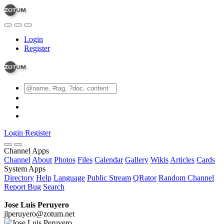
Login
Register
Login
Register
Channel Apps
Channel
About
Photos
Files
Calendar
Gallery
Wikis
Articles
Cards
System Apps
Directory
Help
Language
Public Stream
QRator
Random Channel
Report Bug
Search
Jose Luis Peruyero
jlperuyero@zotum.net