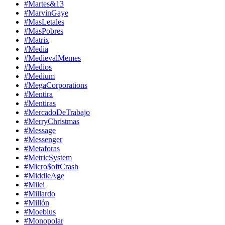
#Martes&13
#MarvinGaye
#MasLetales
#MasPobres
#Matrix
#Media
#MedievalMemes
#Medios
#Medium
#MegaCorporations
#Mentira
#Mentiras
#MercadoDeTrabajo
#MerryChristmas
#Message
#Messenger
#Metaforas
#MetricSystem
#Micro$oftCrash
#MiddleAge
#Milei
#Millardo
#Millón
#Moebius
#Monopolar