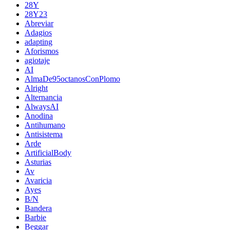
28Y
28Y23
Abreviar
Adagios
adapting
Aforismos
agiotaje
AI
AlmaDe95octanosConPlomo
Alright
Alternancia
AlwaysAI
Anodina
Antihumano
Antisistema
Arde
ArtificialBody
Asturias
Av
Avaricia
Ayes
B/N
Bandera
Barbie
Beggar