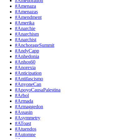
#Amelioration
#Amenaza
#Amenazas
#Amendment
#Amerika
#Anarchie
#Anarchism
#Anarchist
#AnchorageSummit
#AndyCapp
#Anhedonia
#Anhos60
#Anorexia
#Anticipation
#Antifascismo
#AnyoneCan
#ApoyoCausaPalestina
#Arbol
#Armada
#Armaggedon
#Assasin
#Asymmetry
#AToast
#Atuendos
#Automne