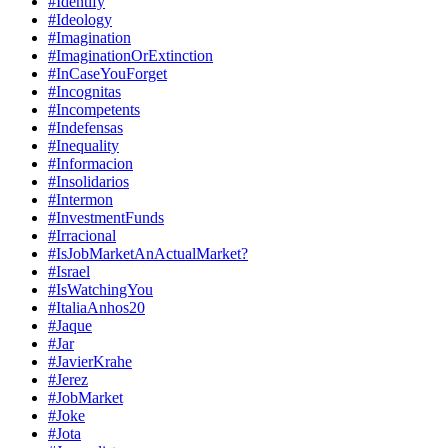
#Identify
#Ideology
#Imagination
#ImaginationOrExtinction
#InCaseYouForget
#Incognitas
#Incompetents
#Indefensas
#Inequality
#Informacion
#Insolidarios
#Intermon
#InvestmentFunds
#Irracional
#IsJobMarketAnActualMarket?
#Israel
#IsWatchingYou
#ItaliaAnhos20
#Jaque
#Jar
#JavierKrahe
#Jerez
#JobMarket
#Joke
#Jota