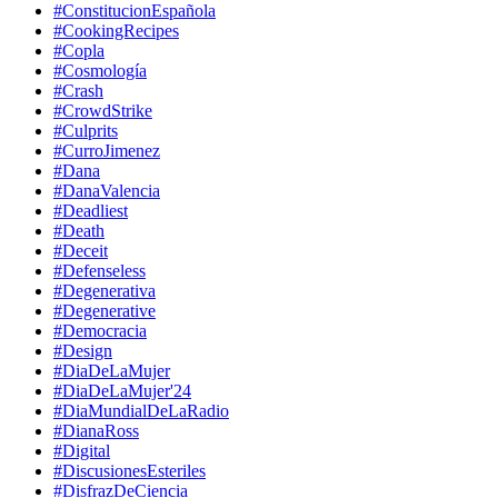
#ConstitucionEspañola
#CookingRecipes
#Copla
#Cosmología
#Crash
#CrowdStrike
#Culprits
#CurroJimenez
#Dana
#DanaValencia
#Deadliest
#Death
#Deceit
#Defenseless
#Degenerativa
#Degenerative
#Democracia
#Design
#DiaDeLaMujer
#DiaDeLaMujer'24
#DiaMundialDeLaRadio
#DianaRoss
#Digital
#DiscusionesEsteriles
#DisfrazDeCiencia