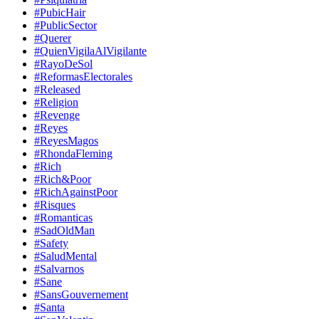
#PubicHair
#PublicSector
#Querer
#QuienVigilaAlVigilante
#RayoDeSol
#ReformasElectorales
#Released
#Religion
#Revenge
#Reyes
#ReyesMagos
#RhondaFleming
#Rich
#Rich&Poor
#RichAgainstPoor
#Risques
#Romanticas
#SadOldMan
#Safety
#SaludMental
#Salvarnos
#Sane
#SansGouvernement
#Santa