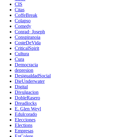
CIS
Citas
CoffeBreak
Colapso
Comedy
Conrad· Joseph
Conspiranoia
CosteDeVida
CriticalSpirit
Cultura
Cura
Democracia
depresion
DesigualdadSocial
DieUnderwater
Digital
Divulgacion
DobleRasero
Dreadlocks
E. Glen Weyl
Edulcorado
Elecciones
Elections
Empresas
EnColere