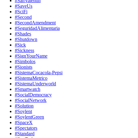
#SanValentin
#SaveUs
#SciFi
#Second
#SecondAmendment
#SeguridadAlimentaria
#Shades
#Shutdown
#Sick
#Sickness
#SignYourName
#Simbolos
#Sionists
#SistemaCocacola-Pepsi
#SistemaMetrico
#SistemaUnderworld
#Smartwatch
#SocialDemocracy
#SocialNetwork
#Solution
#Soylent
#SoylentGreen
#SpaceX
#Spectators
#Standard