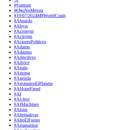
#¢ontrast
#€$toNoMejora
#19/07/2024M$WorldCrash
#Absurdo
#Abyss
#Acronym
#Activists
#ActoresPoliticos
#Adamo
#Adamuz
#Adjectives
#Advice
#Again
#Ageing
#Agenda
#AgotamosElPlaneta
#AHopeFiend
#AI
#AI-free
#AIMachines
#Alone
#Alternativas
#AltoElFuego
#Amanuense