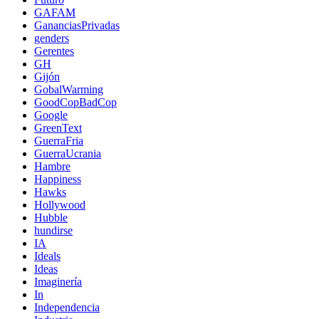
GAFAM
GananciasPrivadas
genders
Gerentes
GH
Gijón
GobalWarming
GoodCopBadCop
Google
GreenText
GuerraFria
GuerraUcrania
Hambre
Happiness
Hawks
Hollywood
Hubble
hundirse
IA
Ideals
Ideas
Imaginería
In
Independencia