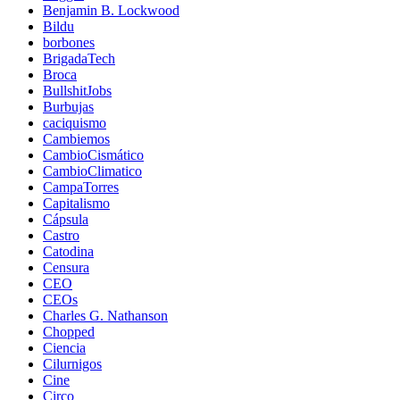
Benjamin B. Lockwood
Bildu
borbones
BrigadaTech
Broca
BullshitJobs
Burbujas
caciquismo
Cambiemos
CambioCismático
CambioClimatico
CampaTorres
Capitalismo
Cápsula
Castro
Catodina
Censura
CEO
CEOs
Charles G. Nathanson
Chopped
Ciencia
Cilurnigos
Cine
Circo