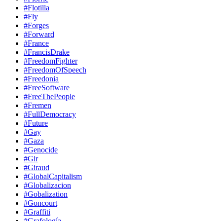
#Flotilla
#Fly
#Forges
#Forward
#France
#FrancisDrake
#FreedomFighter
#FreedomOfSpeech
#Freedonia
#FreeSoftware
#FreeThePeople
#Fremen
#FullDemocracy
#Future
#Gay
#Gaza
#Genocide
#Gir
#Giraud
#GlobalCapitalism
#Globalizacion
#Gobalization
#Goncourt
#Graffiti
#Grafología