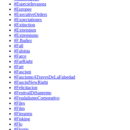
#EspecieInvasora
#Europee
#ExecutiveOrders
#Expectationes
#Extinction
#Extremism
#Extremismo
#F.Ibañez
#Fall
#Falsista
#Farce
#FarRight
#Fart
#Fascism
#FascismoATravesDeLaFalsedad
#FascistNewRight
#Felicitacion
#FestivalDiSanremo
#FeudalismoCorporativo
#Files
#Film
#Firearms
#Fisking
#Flo
#Florrie