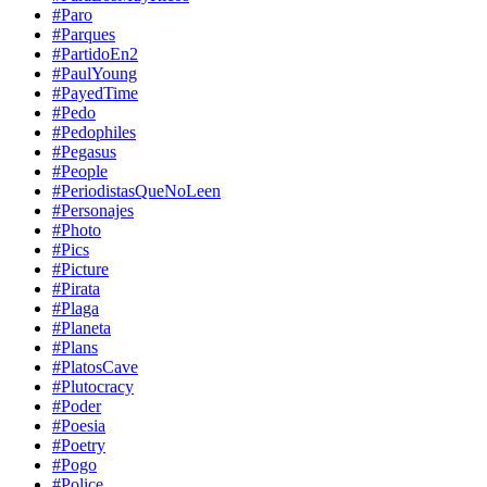
#Paro
#Parques
#PartidoEn2
#PaulYoung
#PayedTime
#Pedo
#Pedophiles
#Pegasus
#People
#PeriodistasQueNoLeen
#Personajes
#Photo
#Pics
#Picture
#Pirata
#Plaga
#Planeta
#Plans
#PlatosCave
#Plutocracy
#Poder
#Poesia
#Poetry
#Pogo
#Police