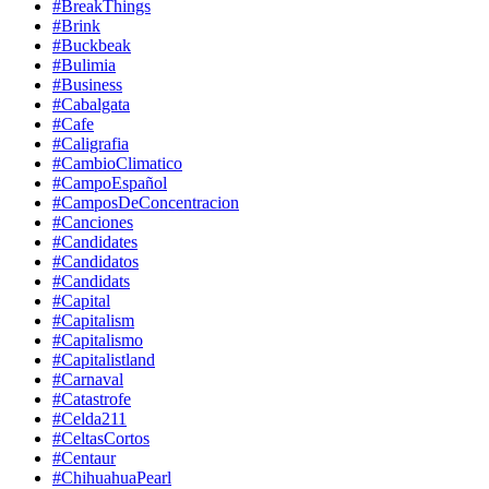
#BreakThings
#Brink
#Buckbeak
#Bulimia
#Business
#Cabalgata
#Cafe
#Caligrafia
#CambioClimatico
#CampoEspañol
#CamposDeConcentracion
#Canciones
#Candidates
#Candidatos
#Candidats
#Capital
#Capitalism
#Capitalismo
#Capitalistland
#Carnaval
#Catastrofe
#Celda211
#CeltasCortos
#Centaur
#ChihuahuaPearl