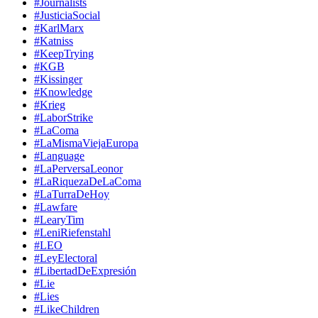
#Journalists
#JusticiaSocial
#KarlMarx
#Katniss
#KeepTrying
#KGB
#Kissinger
#Knowledge
#Krieg
#LaborStrike
#LaComa
#LaMismaViejaEuropa
#Language
#LaPerversaLeonor
#LaRiquezaDeLaComa
#LaTurraDeHoy
#Lawfare
#LearyTim
#LeniRiefenstahl
#LEO
#LeyElectoral
#LibertadDeExpresión
#Lie
#Lies
#LikeChildren