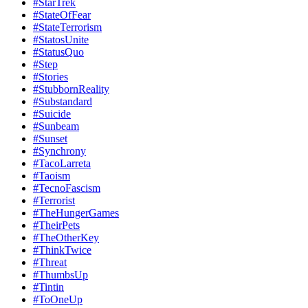
#StarTrek
#StateOfFear
#StateTerrorism
#StatosUnite
#StatusQuo
#Step
#Stories
#StubbornReality
#Substandard
#Suicide
#Sunbeam
#Sunset
#Synchrony
#TacoLarreta
#Taoism
#TecnoFascism
#Terrorist
#TheHungerGames
#TheirPets
#TheOtherKey
#ThinkTwice
#Threat
#ThumbsUp
#Tintin
#ToOneUp