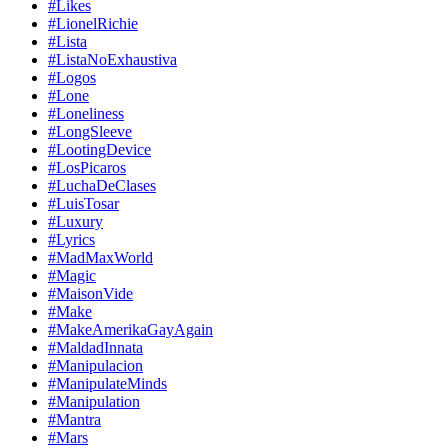
#Likes
#LionelRichie
#Lista
#ListaNoExhaustiva
#Logos
#Lone
#Loneliness
#LongSleeve
#LootingDevice
#LosPicaros
#LuchaDeClases
#LuisTosar
#Luxury
#Lyrics
#MadMaxWorld
#Magic
#MaisonVide
#Make
#MakeAmerikaGayAgain
#MaldadInnata
#Manipulacion
#ManipulateMinds
#Manipulation
#Mantra
#Mars