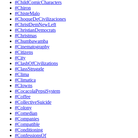
#ChildComicCharacters
#Chiron
#ChisteMalo
#ChoqueDeCivilizaciones
#ChristDemNewLeft
#ChristianDemocrats
#Christmas
#Chumbawamba
#Cinematography
#Citizens
#City
#ClashOfCivilizations
#ClassStruggle
#Clima
#Climatica
#Clowns
#CocacolaPepsiSystem
#Coffee
#CollectiveSuicide
#Colony
#Comedian
#Companies
#Compatible
#Conditioning
#ConfessionsOf