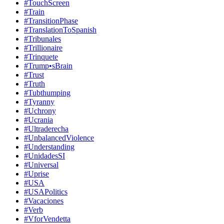
#TouchScreen
#Train
#TransitionPhase
#TranslationToSpanish
#Tribunales
#Trillionaire
#Trinquete
#Trump•sBrain
#Trust
#Truth
#Tubthumping
#Tyranny
#Uchrony
#Ucrania
#Ultraderecha
#UnbalancedViolence
#Understanding
#UnidadesSI
#Universal
#Uprise
#USA
#USAPolitics
#Vacaciones
#Verb
#VforVendetta