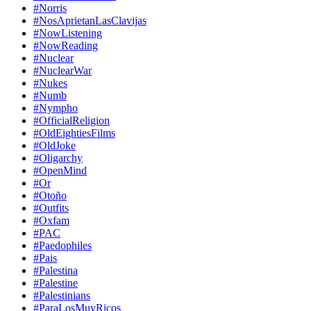
#Norris
#NosAprietanLasClavijas
#NowListening
#NowReading
#Nuclear
#NuclearWar
#Nukes
#Numb
#Nympho
#OfficialReligion
#OldEightiesFilms
#OldJoke
#Oligarchy
#OpenMind
#Or
#Otoño
#Outfits
#Oxfam
#PAC
#Paedophiles
#Pais
#Palestina
#Palestine
#Palestinians
#ParaLosMuyRicos