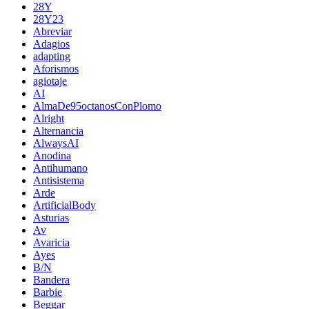
28Y
28Y23
Abreviar
Adagios
adapting
Aforismos
agiotaje
AI
AlmaDe95octanosConPlomo
Alright
Alternancia
AlwaysAI
Anodina
Antihumano
Antisistema
Arde
ArtificialBody
Asturias
Av
Avaricia
Ayes
B/N
Bandera
Barbie
Beggar