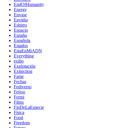
EndOfHumanity
Energy
Envase
Envidia
Esbirro
Espacio
España
Española
Estados
EstaEnMiADN
Everything
exilio
Explotación
Extinction
Fame
Fechas
Fediverso
Feijoo
Fermi
Films
FinDeLaEspecie
Física
Food
Freedom
Futuro