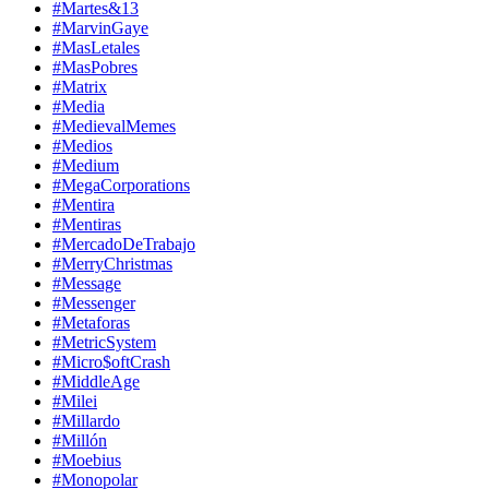
#Martes&13
#MarvinGaye
#MasLetales
#MasPobres
#Matrix
#Media
#MedievalMemes
#Medios
#Medium
#MegaCorporations
#Mentira
#Mentiras
#MercadoDeTrabajo
#MerryChristmas
#Message
#Messenger
#Metaforas
#MetricSystem
#Micro$oftCrash
#MiddleAge
#Milei
#Millardo
#Millón
#Moebius
#Monopolar