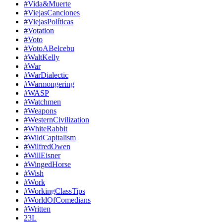
#Vida&Muerte
#ViejasCanciones
#ViejasPolíticas
#Votation
#Voto
#VotoABelcebu
#WaltKelly
#War
#WarDialectic
#Warmongering
#WASP
#Watchmen
#Weapons
#WesternCivilization
#WhiteRabbit
#WildCapitalism
#WilfredOwen
#WillEisner
#WingedHorse
#Wish
#Work
#WorkingClassTips
#WorldOfComedians
#Written
23L