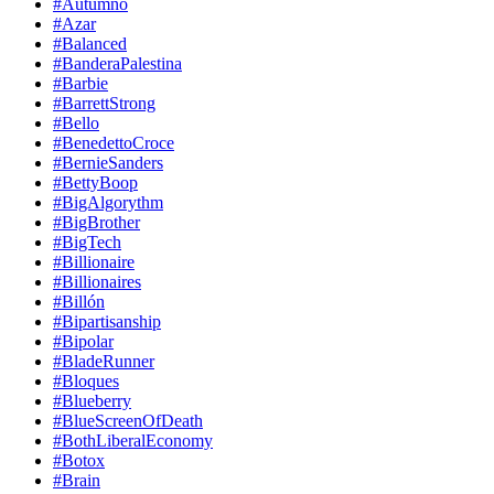
#Autumno
#Azar
#Balanced
#BanderaPalestina
#Barbie
#BarrettStrong
#Bello
#BenedettoCroce
#BernieSanders
#BettyBoop
#BigAlgorythm
#BigBrother
#BigTech
#Billionaire
#Billionaires
#Billón
#Bipartisanship
#Bipolar
#BladeRunner
#Bloques
#Blueberry
#BlueScreenOfDeath
#BothLiberalEconomy
#Botox
#Brain