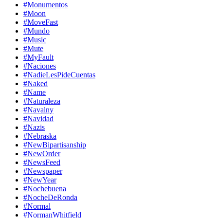
#Monumentos
#Moon
#MoveFast
#Mundo
#Music
#Mute
#MyFault
#Naciones
#NadieLesPideCuentas
#Naked
#Name
#Naturaleza
#Navalny
#Navidad
#Nazis
#Nebraska
#NewBipartisanship
#NewOrder
#NewsFeed
#Newspaper
#NewYear
#Nochebuena
#NocheDeRonda
#Normal
#NormanWhitfield