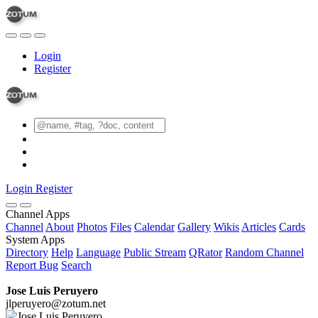
Login
Register
Login
Register
Channel Apps
Channel
About
Photos
Files
Calendar
Gallery
Wikis
Articles
Cards
System Apps
Directory
Help
Language
Public Stream
QRator
Random Channel
Report Bug
Search
Jose Luis Peruyero
jlperuyero@zotum.net