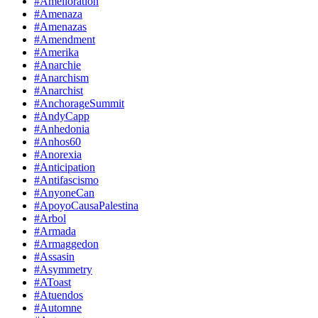
#Amelioration
#Amenaza
#Amenazas
#Amendment
#Amerika
#Anarchie
#Anarchism
#Anarchist
#AnchorageSummit
#AndyCapp
#Anhedonia
#Anhos60
#Anorexia
#Anticipation
#Antifascismo
#AnyoneCan
#ApoyoCausaPalestina
#Arbol
#Armada
#Armaggedon
#Assasin
#Asymmetry
#AToast
#Atuendos
#Automne