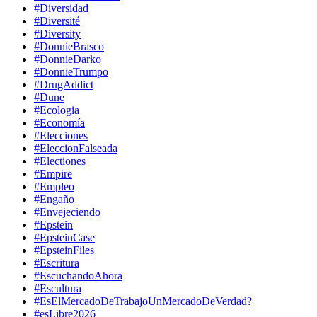
#Diversidad
#Diversité
#Diversity
#DonnieBrasco
#DonnieDarko
#DonnieTrumpo
#DrugAddict
#Dune
#Ecologia
#Economía
#Elecciones
#EleccionFalseada
#Electiones
#Empire
#Empleo
#Engaño
#Envejeciendo
#Epstein
#EpsteinCase
#EpsteinFiles
#Escritura
#EscuchandoAhora
#Escultura
#EsElMercadoDeTrabajoUnMercadoDeVerdad?
#esLibre2026