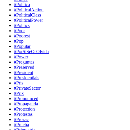
#Política
#PoliticalAction
#PoliticalClass
#PoliticalPower
#Politics
#Poor
#Poorest
#Pop
#Popular
#PorSiSeOsOlvida
#Power
#Preguntas
#Preserved
#President
#Presidentials
#Pris
#PrivateSector
#Prix
#Pronounced
#Propaganda
#Protection
#Protestas
#Prozac
#Prueba
#Psiquiatria