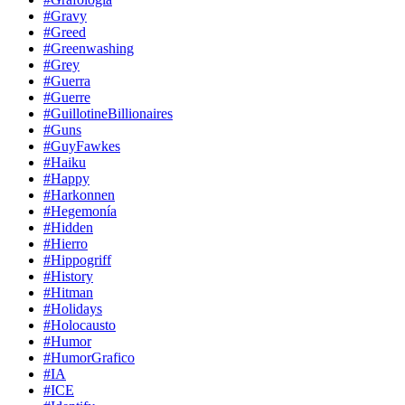
#Gravy
#Greed
#Greenwashing
#Grey
#Guerra
#Guerre
#GuillotineBillionaires
#Guns
#GuyFawkes
#Haiku
#Happy
#Harkonnen
#Hegemonía
#Hidden
#Hierro
#Hippogriff
#History
#Hitman
#Holidays
#Holocausto
#Humor
#HumorGrafico
#IA
#ICE