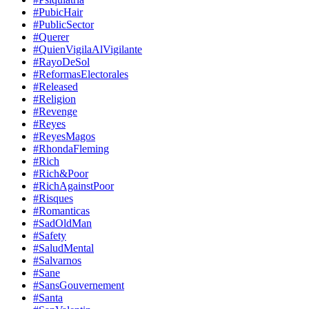
#PubicHair
#PublicSector
#Querer
#QuienVigilaAlVigilante
#RayoDeSol
#ReformasElectorales
#Released
#Religion
#Revenge
#Reyes
#ReyesMagos
#RhondaFleming
#Rich
#Rich&Poor
#RichAgainstPoor
#Risques
#Romanticas
#SadOldMan
#Safety
#SaludMental
#Salvarnos
#Sane
#SansGouvernement
#Santa