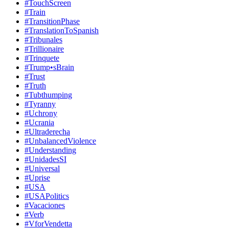
#TouchScreen
#Train
#TransitionPhase
#TranslationToSpanish
#Tribunales
#Trillionaire
#Trinquete
#Trump•sBrain
#Trust
#Truth
#Tubthumping
#Tyranny
#Uchrony
#Ucrania
#Ultraderecha
#UnbalancedViolence
#Understanding
#UnidadesSI
#Universal
#Uprise
#USA
#USAPolitics
#Vacaciones
#Verb
#VforVendetta