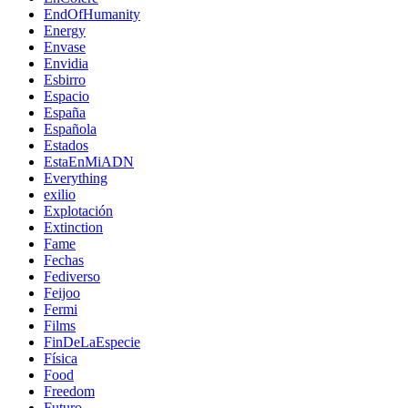
EndOfHumanity
Energy
Envase
Envidia
Esbirro
Espacio
España
Española
Estados
EstaEnMiADN
Everything
exilio
Explotación
Extinction
Fame
Fechas
Fediverso
Feijoo
Fermi
Films
FinDeLaEspecie
Física
Food
Freedom
Futuro