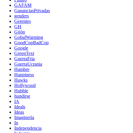
GAFAM
GananciasPrivadas
genders
Gerentes
GH
Gijón
GobalWarming
GoodCopBadCop
Google
GreenText
GuerraFria
GuerraUcrania
Hambre
Happiness
Hawks
Hollywood
Hubble
hundirse
IA
Ideals
Ideas
Imaginería
In
Independencia