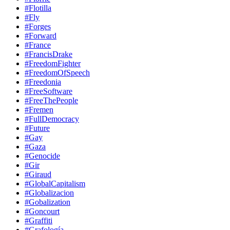
#Flotilla
#Fly
#Forges
#Forward
#France
#FrancisDrake
#FreedomFighter
#FreedomOfSpeech
#Freedonia
#FreeSoftware
#FreeThePeople
#Fremen
#FullDemocracy
#Future
#Gay
#Gaza
#Genocide
#Gir
#Giraud
#GlobalCapitalism
#Globalizacion
#Gobalization
#Goncourt
#Graffiti
#Grafología