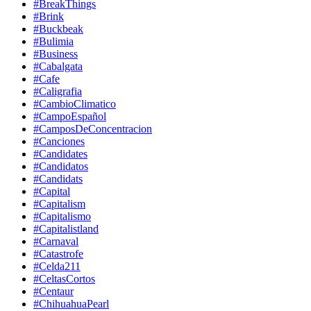
#BreakThings
#Brink
#Buckbeak
#Bulimia
#Business
#Cabalgata
#Cafe
#Caligrafia
#CambioClimatico
#CampoEspañol
#CamposDeConcentracion
#Canciones
#Candidates
#Candidatos
#Candidats
#Capital
#Capitalism
#Capitalismo
#Capitalistland
#Carnaval
#Catastrofe
#Celda211
#CeltasCortos
#Centaur
#ChihuahuaPearl