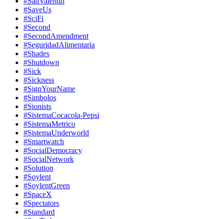
#SanValentin
#SaveUs
#SciFi
#Second
#SecondAmendment
#SeguridadAlimentaria
#Shades
#Shutdown
#Sick
#Sickness
#SignYourName
#Simbolos
#Sionists
#SistemaCocacola-Pepsi
#SistemaMetrico
#SistemaUnderworld
#Smartwatch
#SocialDemocracy
#SocialNetwork
#Solution
#Soylent
#SoylentGreen
#SpaceX
#Spectators
#Standard