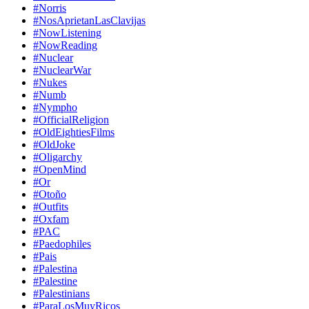
#Norris
#NosAprietanLasClavijas
#NowListening
#NowReading
#Nuclear
#NuclearWar
#Nukes
#Numb
#Nympho
#OfficialReligion
#OldEightiesFilms
#OldJoke
#Oligarchy
#OpenMind
#Or
#Otoño
#Outfits
#Oxfam
#PAC
#Paedophiles
#Pais
#Palestina
#Palestine
#Palestinians
#ParaLosMuyRicos