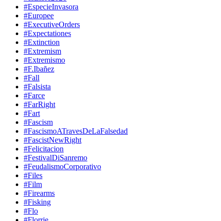
#EspecieInvasora
#Europee
#ExecutiveOrders
#Expectationes
#Extinction
#Extremism
#Extremismo
#F.Ibañez
#Fall
#Falsista
#Farce
#FarRight
#Fart
#Fascism
#FascismoATravesDeLaFalsedad
#FascistNewRight
#Felicitacion
#FestivalDiSanremo
#FeudalismoCorporativo
#Files
#Film
#Firearms
#Fisking
#Flo
#Florrie