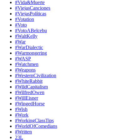
#Vida&Muerte
#ViejasCanciones
#ViejasPolíticas
#Votation
#Voto
#VotoABelcebu
#WaltKelly
#War
#WarDialectic
#Warmongering
#WASP
#Watchmen
#Weapons
#WesternCivilization
#WhiteRabbit
#WildCapitalism
#WilfredOwen
#WillEisner
#WingedHorse
#Wish
#Work
#WorkingClassTips
#WorldOfComedians
#Written
23L