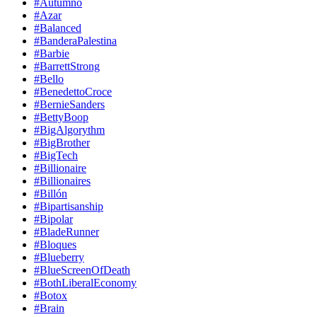
#Autumno
#Azar
#Balanced
#BanderaPalestina
#Barbie
#BarrettStrong
#Bello
#BenedettoCroce
#BernieSanders
#BettyBoop
#BigAlgorythm
#BigBrother
#BigTech
#Billionaire
#Billionaires
#Billón
#Bipartisanship
#Bipolar
#BladeRunner
#Bloques
#Blueberry
#BlueScreenOfDeath
#BothLiberalEconomy
#Botox
#Brain