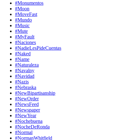
#Monumentos
#Moon
#MoveFast
#Mundo
#Music
#Mute
#MyFault
#Naciones
#NadieLesPideCuentas
#Naked
#Name
#Naturaleza
#Navalny
#Navidad
#Nazis
#Nebraska
#NewBipartisanship
#NewOrder
#NewsFeed
#Newspaper
#NewYear
#Nochebuena
#NocheDeRonda
#Normal
#NormanWhitfield