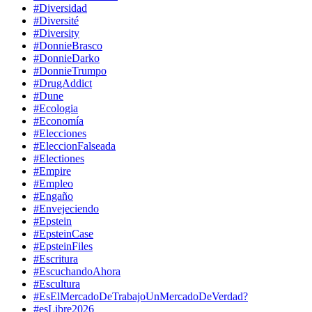
#Diversidad
#Diversité
#Diversity
#DonnieBrasco
#DonnieDarko
#DonnieTrumpo
#DrugAddict
#Dune
#Ecologia
#Economía
#Elecciones
#EleccionFalseada
#Electiones
#Empire
#Empleo
#Engaño
#Envejeciendo
#Epstein
#EpsteinCase
#EpsteinFiles
#Escritura
#EscuchandoAhora
#Escultura
#EsElMercadoDeTrabajoUnMercadoDeVerdad?
#esLibre2026