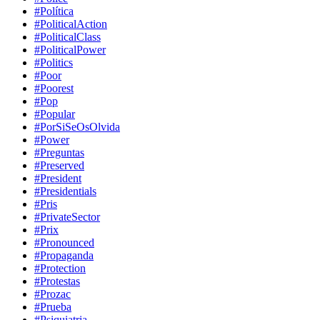
#Política
#PoliticalAction
#PoliticalClass
#PoliticalPower
#Politics
#Poor
#Poorest
#Pop
#Popular
#PorSiSeOsOlvida
#Power
#Preguntas
#Preserved
#President
#Presidentials
#Pris
#PrivateSector
#Prix
#Pronounced
#Propaganda
#Protection
#Protestas
#Prozac
#Prueba
#Psiquiatria