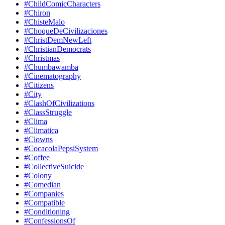
#ChildComicCharacters
#Chiron
#ChisteMalo
#ChoqueDeCivilizaciones
#ChristDemNewLeft
#ChristianDemocrats
#Christmas
#Chumbawamba
#Cinematography
#Citizens
#City
#ClashOfCivilizations
#ClassStruggle
#Clima
#Climatica
#Clowns
#CocacolaPepsiSystem
#Coffee
#CollectiveSuicide
#Colony
#Comedian
#Companies
#Compatible
#Conditioning
#ConfessionsOf