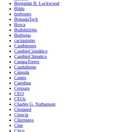
Benjamin B. Lockwood
Bildu
borbones
BrigadaTech
Broca
BullshitJobs
Burbujas
caciquismo
Cambiemos
CambioCismático
CambioClimatico
CampaTorres
Capitalismo
Cápsula
Castro
Catodina
Censura
CEO
CEOs
Charles G. Nathanson
Chopped
Ciencia
Cilurnigos
Cine
Circo