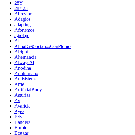
28Y
28Y23
Abreviar
Adagios
adapting
Aforismos
agiotaje
AI
AlmaDe95octanosConPlomo
Alright
Alternancia
AlwaysAI
Anodina
Antihumano
Antisistema
Arde
ArtificialBody
Asturias
Av
Avaricia
Ayes
B/N
Bandera
Barbie
Beggar