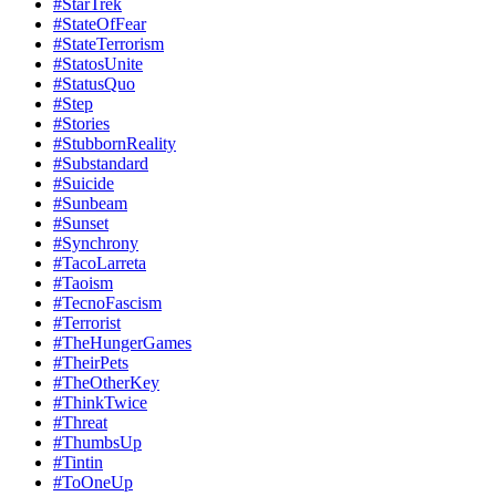
#StarTrek
#StateOfFear
#StateTerrorism
#StatosUnite
#StatusQuo
#Step
#Stories
#StubbornReality
#Substandard
#Suicide
#Sunbeam
#Sunset
#Synchrony
#TacoLarreta
#Taoism
#TecnoFascism
#Terrorist
#TheHungerGames
#TheirPets
#TheOtherKey
#ThinkTwice
#Threat
#ThumbsUp
#Tintin
#ToOneUp