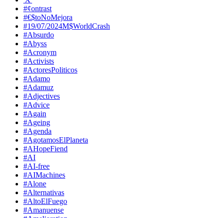
#¢ontrast
#€$toNoMejora
#19/07/2024M$WorldCrash
#Absurdo
#Abyss
#Acronym
#Activists
#ActoresPoliticos
#Adamo
#Adamuz
#Adjectives
#Advice
#Again
#Ageing
#Agenda
#AgotamosElPlaneta
#AHopeFiend
#AI
#AI-free
#AIMachines
#Alone
#Alternativas
#AltoElFuego
#Amanuense