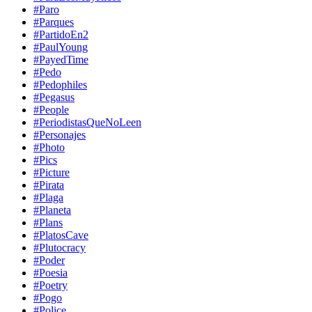
#Paro
#Parques
#PartidoEn2
#PaulYoung
#PayedTime
#Pedo
#Pedophiles
#Pegasus
#People
#PeriodistasQueNoLeen
#Personajes
#Photo
#Pics
#Picture
#Pirata
#Plaga
#Planeta
#Plans
#PlatosCave
#Plutocracy
#Poder
#Poesia
#Poetry
#Pogo
#Police