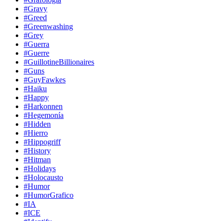
#Gravy
#Greed
#Greenwashing
#Grey
#Guerra
#Guerre
#GuillotineBillionaires
#Guns
#GuyFawkes
#Haiku
#Happy
#Harkonnen
#Hegemonía
#Hidden
#Hierro
#Hippogriff
#History
#Hitman
#Holidays
#Holocausto
#Humor
#HumorGrafico
#IA
#ICE