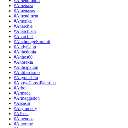
#Amelioration
#Amenaza
#Amenazas
#Amendment
#Amerika
#Anarchie
#Anarchism
#Anarchist
#AnchorageSummit
#AndyCapp
#Anhedonia
#Anhos60
#Anorexia
#Anticipation
#Antifascismo
#AnyoneCan
#ApoyoCausaPalestina
#Arbol
#Armada
#Armaggedon
#Assasin
#Asymmetry
#AToast
#Atuendos
#Automne