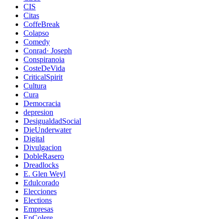
CIS
Citas
CoffeBreak
Colapso
Comedy
Conrad· Joseph
Conspiranoia
CosteDeVida
CriticalSpirit
Cultura
Cura
Democracia
depresion
DesigualdadSocial
DieUnderwater
Digital
Divulgacion
DobleRasero
Dreadlocks
E. Glen Weyl
Edulcorado
Elecciones
Elections
Empresas
EnColere