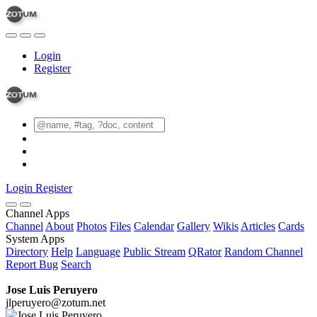
Login
Register
Login
Register
Channel Apps
Channel
About
Photos
Files
Calendar
Gallery
Wikis
Articles
Cards
System Apps
Directory
Help
Language
Public Stream
QRator
Random Channel
Report Bug
Search
Jose Luis Peruyero
jlperuyero@zotum.net