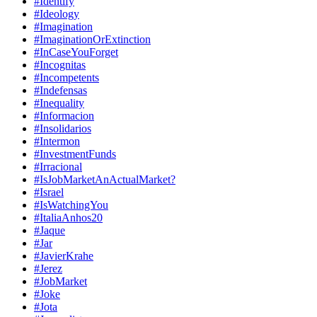
#Identify
#Ideology
#Imagination
#ImaginationOrExtinction
#InCaseYouForget
#Incognitas
#Incompetents
#Indefensas
#Inequality
#Informacion
#Insolidarios
#Intermon
#InvestmentFunds
#Irracional
#IsJobMarketAnActualMarket?
#Israel
#IsWatchingYou
#ItaliaAnhos20
#Jaque
#Jar
#JavierKrahe
#Jerez
#JobMarket
#Joke
#Jota