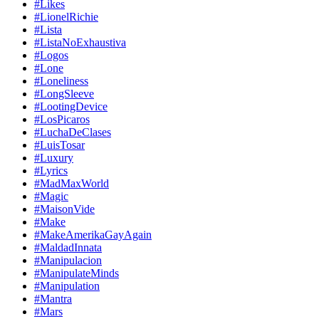
#Likes
#LionelRichie
#Lista
#ListaNoExhaustiva
#Logos
#Lone
#Loneliness
#LongSleeve
#LootingDevice
#LosPicaros
#LuchaDeClases
#LuisTosar
#Luxury
#Lyrics
#MadMaxWorld
#Magic
#MaisonVide
#Make
#MakeAmerikaGayAgain
#MaldadInnata
#Manipulacion
#ManipulateMinds
#Manipulation
#Mantra
#Mars