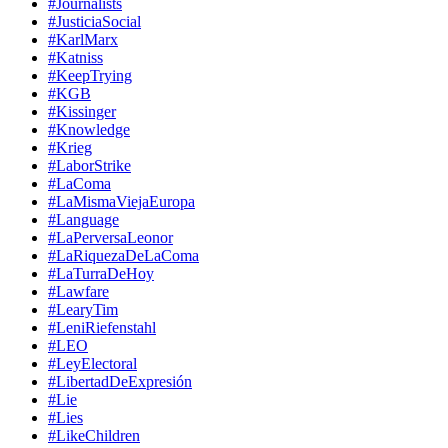
#Journalists
#JusticiaSocial
#KarlMarx
#Katniss
#KeepTrying
#KGB
#Kissinger
#Knowledge
#Krieg
#LaborStrike
#LaComa
#LaMismaViejaEuropa
#Language
#LaPerversaLeonor
#LaRiquezaDeLaComa
#LaTurraDeHoy
#Lawfare
#LearyTim
#LeniRiefenstahl
#LEO
#LeyElectoral
#LibertadDeExpresión
#Lie
#Lies
#LikeChildren