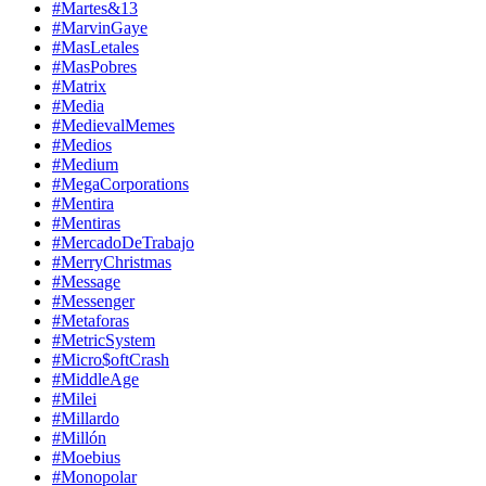
#Martes&13
#MarvinGaye
#MasLetales
#MasPobres
#Matrix
#Media
#MedievalMemes
#Medios
#Medium
#MegaCorporations
#Mentira
#Mentiras
#MercadoDeTrabajo
#MerryChristmas
#Message
#Messenger
#Metaforas
#MetricSystem
#Micro$oftCrash
#MiddleAge
#Milei
#Millardo
#Millón
#Moebius
#Monopolar