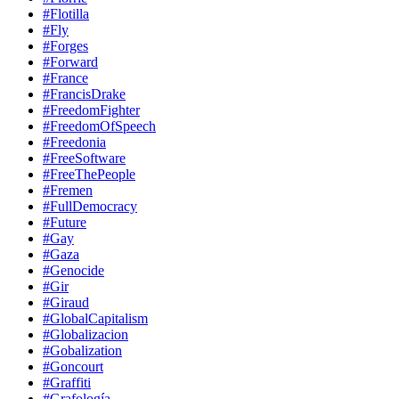
#Flotilla
#Fly
#Forges
#Forward
#France
#FrancisDrake
#FreedomFighter
#FreedomOfSpeech
#Freedonia
#FreeSoftware
#FreeThePeople
#Fremen
#FullDemocracy
#Future
#Gay
#Gaza
#Genocide
#Gir
#Giraud
#GlobalCapitalism
#Globalizacion
#Gobalization
#Goncourt
#Graffiti
#Grafología