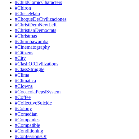
#ChildComicCharacters
#Chiron
#ChisteMalo
#ChoqueDeCivilizaciones
#ChristDemNewLeft
#ChristianDemocrats
#Christmas
#Chumbawamba
#Cinematography
#Citizens
#City
#ClashOfCivilizations
#ClassStruggle
#Clima
#Climatica
#Clowns
#CocacolaPepsiSystem
#Coffee
#CollectiveSuicide
#Colony
#Comedian
#Companies
#Compatible
#Conditioning
#ConfessionsOf