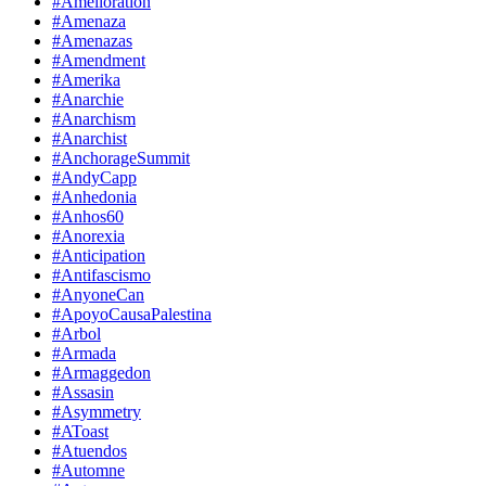
#Amelioration
#Amenaza
#Amenazas
#Amendment
#Amerika
#Anarchie
#Anarchism
#Anarchist
#AnchorageSummit
#AndyCapp
#Anhedonia
#Anhos60
#Anorexia
#Anticipation
#Antifascismo
#AnyoneCan
#ApoyoCausaPalestina
#Arbol
#Armada
#Armaggedon
#Assasin
#Asymmetry
#AToast
#Atuendos
#Automne