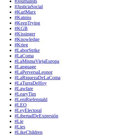
#Journalists
#JusticiaSocial
#KarlMarx
#Katniss
#KeepTrying
#KGB
#Kissinger
#Knowledge
#Krieg
#LaborStrike
#LaComa
#LaMismaViejaEuropa
#Language
#LaPerversaLeonor
#LaRiquezaDeLaComa
#LaTurraDeHoy
#Lawfare
#LearyTim
#LeniRiefenstahl
#LEO
#LeyElectoral
#LibertadDeExpresión
#Lie
#Lies
#LikeChildren