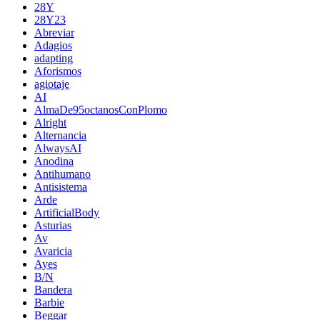
28Y
28Y23
Abreviar
Adagios
adapting
Aforismos
agiotaje
AI
AlmaDe95octanosConPlomo
Alright
Alternancia
AlwaysAI
Anodina
Antihumano
Antisistema
Arde
ArtificialBody
Asturias
Av
Avaricia
Ayes
B/N
Bandera
Barbie
Beggar