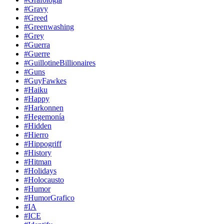
#Gravy
#Greed
#Greenwashing
#Grey
#Guerra
#Guerre
#GuillotineBillionaires
#Guns
#GuyFawkes
#Haiku
#Happy
#Harkonnen
#Hegemonía
#Hidden
#Hierro
#Hippogriff
#History
#Hitman
#Holidays
#Holocausto
#Humor
#HumorGrafico
#IA
#ICE