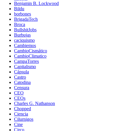
Benjamin B. Lockwood
Bildu
borbones
BrigadaTech
Broca
BullshitJobs
Burbujas
caciquismo
Cambiemos
CambioCismático
CambioClimatico
CampaTorres
Capitalismo
Cápsula
Castro
Catodina
Censura
CEO
CEOs
Charles G. Nathanson
Chopped
Ciencia
Cilurnigos
Cine
Circo