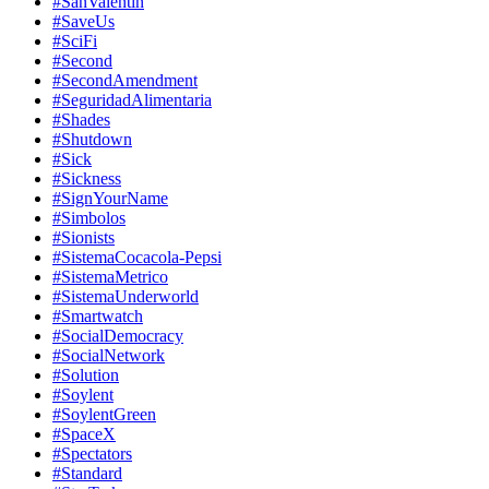
#SanValentin
#SaveUs
#SciFi
#Second
#SecondAmendment
#SeguridadAlimentaria
#Shades
#Shutdown
#Sick
#Sickness
#SignYourName
#Simbolos
#Sionists
#SistemaCocacola-Pepsi
#SistemaMetrico
#SistemaUnderworld
#Smartwatch
#SocialDemocracy
#SocialNetwork
#Solution
#Soylent
#SoylentGreen
#SpaceX
#Spectators
#Standard