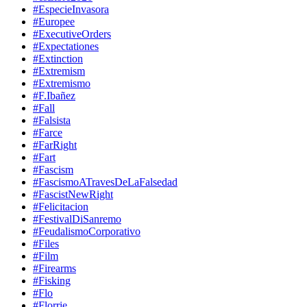
#EspecieInvasora
#Europee
#ExecutiveOrders
#Expectationes
#Extinction
#Extremism
#Extremismo
#F.Ibañez
#Fall
#Falsista
#Farce
#FarRight
#Fart
#Fascism
#FascismoATravesDeLaFalsedad
#FascistNewRight
#Felicitacion
#FestivalDiSanremo
#FeudalismoCorporativo
#Files
#Film
#Firearms
#Fisking
#Flo
#Florrie