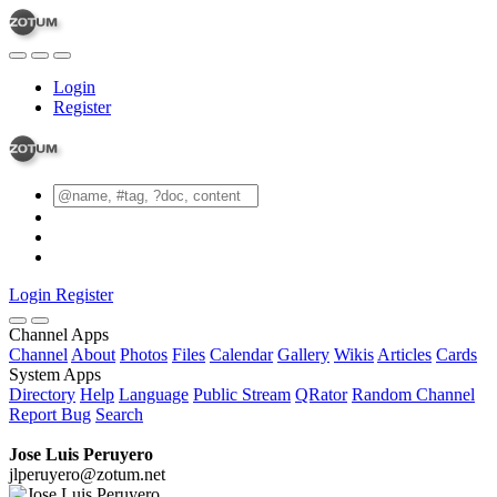
Login
Register
Login
Register
Channel Apps
Channel
About
Photos
Files
Calendar
Gallery
Wikis
Articles
Cards
System Apps
Directory
Help
Language
Public Stream
QRator
Random Channel
Report Bug
Search
Jose Luis Peruyero
jlperuyero@zotum.net