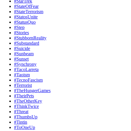
#StarTrek
#StateOfFear
#StateTerrorism
#StatosUnite
#StatusQuo
#Step
#Stories
#StubbornReality
#Substandard
#Suicide
#Sunbeam
#Sunset
#Synchrony
#TacoLarreta
#Taoism
#TecnoFascism
#Terrorist
#TheHungerGames
#TheirPets
#TheOtherKey
#ThinkTwice
#Threat
#ThumbsUp
#Tintin
#ToOneUp