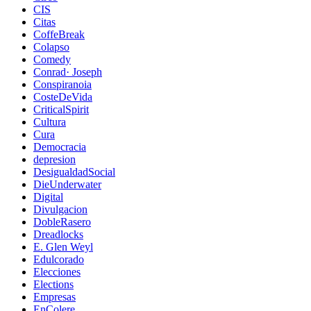
CIS
Citas
CoffeBreak
Colapso
Comedy
Conrad· Joseph
Conspiranoia
CosteDeVida
CriticalSpirit
Cultura
Cura
Democracia
depresion
DesigualdadSocial
DieUnderwater
Digital
Divulgacion
DobleRasero
Dreadlocks
E. Glen Weyl
Edulcorado
Elecciones
Elections
Empresas
EnColere