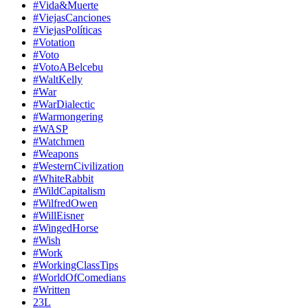
#Vida&Muerte
#ViejasCanciones
#ViejasPolíticas
#Votation
#Voto
#VotoABelcebu
#WaltKelly
#War
#WarDialectic
#Warmongering
#WASP
#Watchmen
#Weapons
#WesternCivilization
#WhiteRabbit
#WildCapitalism
#WilfredOwen
#WillEisner
#WingedHorse
#Wish
#Work
#WorkingClassTips
#WorldOfComedians
#Written
23L