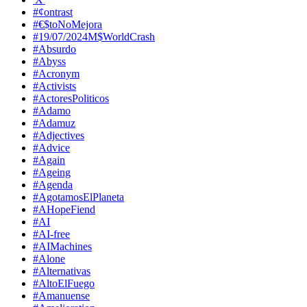
#¢ontrast
#€$toNoMejora
#19/07/2024M$WorldCrash
#Absurdo
#Abyss
#Acronym
#Activists
#ActoresPoliticos
#Adamo
#Adamuz
#Adjectives
#Advice
#Again
#Ageing
#Agenda
#AgotamosElPlaneta
#AHopeFiend
#AI
#AI-free
#AIMachines
#Alone
#Alternativas
#AltoElFuego
#Amanuense