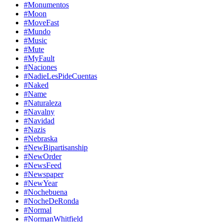
#Monumentos
#Moon
#MoveFast
#Mundo
#Music
#Mute
#MyFault
#Naciones
#NadieLesPideCuentas
#Naked
#Name
#Naturaleza
#Navalny
#Navidad
#Nazis
#Nebraska
#NewBipartisanship
#NewOrder
#NewsFeed
#Newspaper
#NewYear
#Nochebuena
#NocheDeRonda
#Normal
#NormanWhitfield