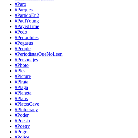
#Paro
#Parques
#PartidoEn2
#PaulYoung
#PayedTime
#Pedo
#Pedophiles
#Pegasus
#People
#PeriodistasQueNoLeen
#Personajes
#Photo
#Pics
#Picture
#Pirata
#Plaga
#Planeta
#Plans
#PlatosCave
#Plutocracy
#Poder
#Poesia
#Poetry
#Pogo
#Police