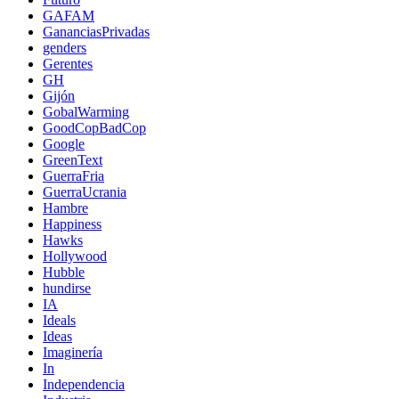
GAFAM
GananciasPrivadas
genders
Gerentes
GH
Gijón
GobalWarming
GoodCopBadCop
Google
GreenText
GuerraFria
GuerraUcrania
Hambre
Happiness
Hawks
Hollywood
Hubble
hundirse
IA
Ideals
Ideas
Imaginería
In
Independencia