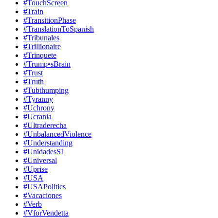
#TouchScreen
#Train
#TransitionPhase
#TranslationToSpanish
#Tribunales
#Trillionaire
#Trinquete
#Trump•sBrain
#Trust
#Truth
#Tubthumping
#Tyranny
#Uchrony
#Ucrania
#Ultraderecha
#UnbalancedViolence
#Understanding
#UnidadesSI
#Universal
#Uprise
#USA
#USAPolitics
#Vacaciones
#Verb
#VforVendetta