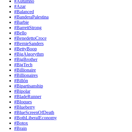
#Autumno
#Azar
#Balanced
#BanderaPalestina
#Barbie
#BarrettStrong
#Bello
#BenedettoCroce
#BernieSanders
#BettyBoop
#BigAlgorythm
#BigBrother
#BigTech
#Billionaire
#Billionaires
#Billón
#Bipartisanship
#Bipolar
#BladeRunner
#Bloques
#Blueberry
#BlueScreenOfDeath
#BothLiberalEconomy
#Botox
#Brain