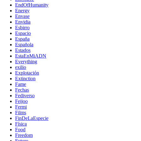
EndOfHumanity
Energy
Envase
Envidia
Esbirro
Espacio
España
Española
Estados
EstaEnMiADN
Everything
exilio
Explotación
Extinction
Fame
Fechas
Fediverso
Feijoo
Fermi
Films
FinDeLaEspecie
Física
Food
Freedom
Futuro