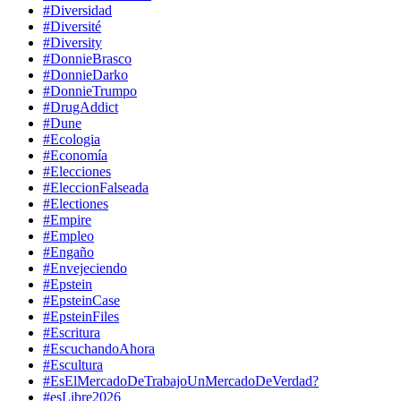
#Diversidad
#Diversité
#Diversity
#DonnieBrasco
#DonnieDarko
#DonnieTrumpo
#DrugAddict
#Dune
#Ecologia
#Economía
#Elecciones
#EleccionFalseada
#Electiones
#Empire
#Empleo
#Engaño
#Envejeciendo
#Epstein
#EpsteinCase
#EpsteinFiles
#Escritura
#EscuchandoAhora
#Escultura
#EsElMercadoDeTrabajoUnMercadoDeVerdad?
#esLibre2026