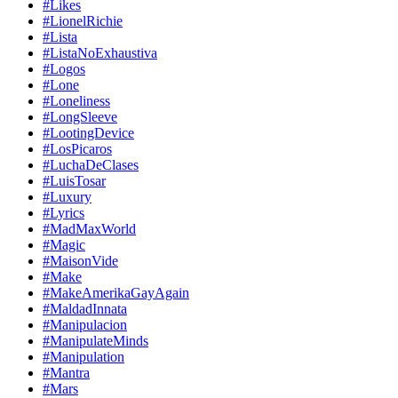
#Likes
#LionelRichie
#Lista
#ListaNoExhaustiva
#Logos
#Lone
#Loneliness
#LongSleeve
#LootingDevice
#LosPicaros
#LuchaDeClases
#LuisTosar
#Luxury
#Lyrics
#MadMaxWorld
#Magic
#MaisonVide
#Make
#MakeAmerikaGayAgain
#MaldadInnata
#Manipulacion
#ManipulateMinds
#Manipulation
#Mantra
#Mars