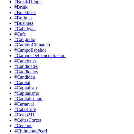
#BreakThings
#Brink
#Buckbeak
#Bulimia
#Business
#Cabalgata
#Cafe
#Caligrafia
#CambioClimatico
#CampoEspañol
#CamposDeConcentracion
#Canciones
#Candidates
#Candidatos
#Candidats
#Capital
#Capitalism
#Capitalismo
#Capitalistland
#Carnaval
#Catastrofe
#Celda211
#CeltasCortos
#Centaur
#ChihuahuaPearl