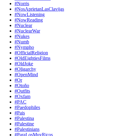
#Norris
#NosAprietanLasClavijas
#NowListening
#NowReading
#Nuclear
#NuclearWar
#Nukes
#Numb
#Nympho
#OfficialReligion
#OldEightiesFilms
#OldJoke
#Oligarchy
#OpenMind
#Or
#Otoño
#Outfits
#Oxfam
#PAC
#Paedophiles
#Pais
#Palestina
#Palestine
#Palestinians
#ParaLosMuyRicos