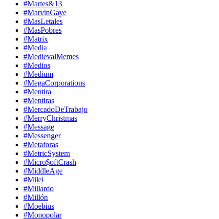
#Martes&13
#MarvinGaye
#MasLetales
#MasPobres
#Matrix
#Media
#MedievalMemes
#Medios
#Medium
#MegaCorporations
#Mentira
#Mentiras
#MercadoDeTrabajo
#MerryChristmas
#Message
#Messenger
#Metaforas
#MetricSystem
#Micro$oftCrash
#MiddleAge
#Milei
#Millardo
#Millón
#Moebius
#Monopolar