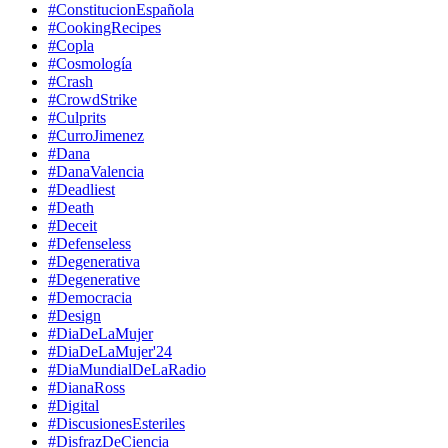
#ConstitucionEspañola
#CookingRecipes
#Copla
#Cosmología
#Crash
#CrowdStrike
#Culprits
#CurroJimenez
#Dana
#DanaValencia
#Deadliest
#Death
#Deceit
#Defenseless
#Degenerativa
#Degenerative
#Democracia
#Design
#DiaDeLaMujer
#DiaDeLaMujer'24
#DiaMundialDeLaRadio
#DianaRoss
#Digital
#DiscusionesEsteriles
#DisfrazDeCiencia