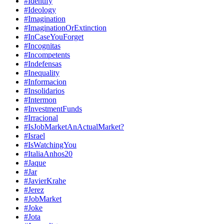
#Identify
#Ideology
#Imagination
#ImaginationOrExtinction
#InCaseYouForget
#Incognitas
#Incompetents
#Indefensas
#Inequality
#Informacion
#Insolidarios
#Intermon
#InvestmentFunds
#Irracional
#IsJobMarketAnActualMarket?
#Israel
#IsWatchingYou
#ItaliaAnhos20
#Jaque
#Jar
#JavierKrahe
#Jerez
#JobMarket
#Joke
#Jota