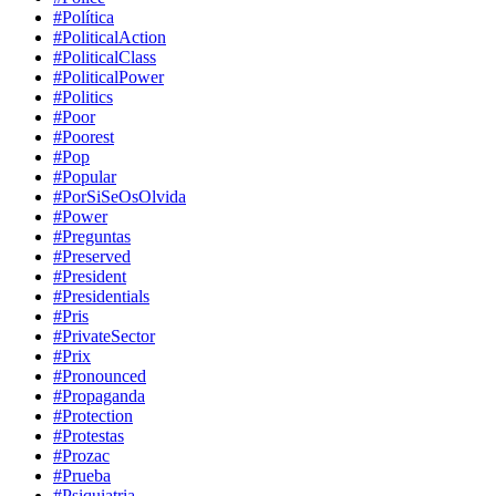
#Política
#PoliticalAction
#PoliticalClass
#PoliticalPower
#Politics
#Poor
#Poorest
#Pop
#Popular
#PorSiSeOsOlvida
#Power
#Preguntas
#Preserved
#President
#Presidentials
#Pris
#PrivateSector
#Prix
#Pronounced
#Propaganda
#Protection
#Protestas
#Prozac
#Prueba
#Psiquiatria