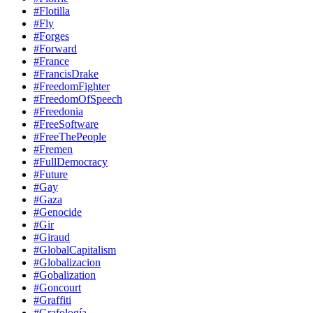
#Flotilla
#Fly
#Forges
#Forward
#France
#FrancisDrake
#FreedomFighter
#FreedomOfSpeech
#Freedonia
#FreeSoftware
#FreeThePeople
#Fremen
#FullDemocracy
#Future
#Gay
#Gaza
#Genocide
#Gir
#Giraud
#GlobalCapitalism
#Globalizacion
#Gobalization
#Goncourt
#Graffiti
#Grafología