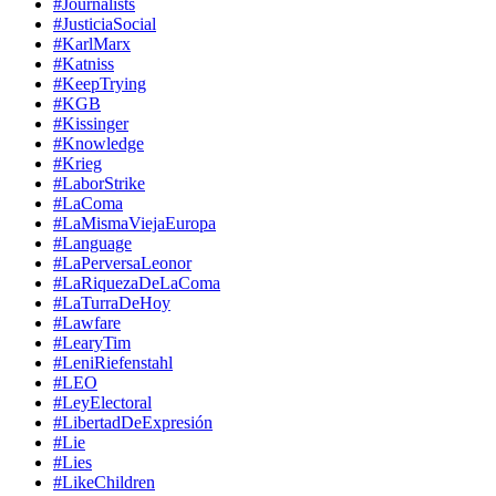
#Journalists
#JusticiaSocial
#KarlMarx
#Katniss
#KeepTrying
#KGB
#Kissinger
#Knowledge
#Krieg
#LaborStrike
#LaComa
#LaMismaViejaEuropa
#Language
#LaPerversaLeonor
#LaRiquezaDeLaComa
#LaTurraDeHoy
#Lawfare
#LearyTim
#LeniRiefenstahl
#LEO
#LeyElectoral
#LibertadDeExpresión
#Lie
#Lies
#LikeChildren