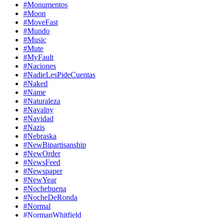
#Monumentos
#Moon
#MoveFast
#Mundo
#Music
#Mute
#MyFault
#Naciones
#NadieLesPideCuentas
#Naked
#Name
#Naturaleza
#Navalny
#Navidad
#Nazis
#Nebraska
#NewBipartisanship
#NewOrder
#NewsFeed
#Newspaper
#NewYear
#Nochebuena
#NocheDeRonda
#Normal
#NormanWhitfield