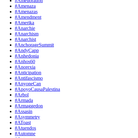
#Amelioration
#Amenaza
#Amenazas
#Amendment
#Amerika
#Anarchie
#Anarchism
#Anarchist
#AnchorageSummit
#AndyCapp
#Anhedonia
#Anhos60
#Anorexia
#Anticipation
#Antifascismo
#AnyoneCan
#ApoyoCausaPalestina
#Arbol
#Armada
#Armaggedon
#Assasin
#Asymmetry
#AToast
#Atuendos
#Automne