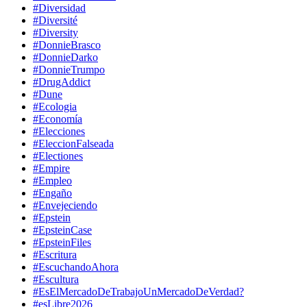
#Diversidad
#Diversité
#Diversity
#DonnieBrasco
#DonnieDarko
#DonnieTrumpo
#DrugAddict
#Dune
#Ecologia
#Economía
#Elecciones
#EleccionFalseada
#Electiones
#Empire
#Empleo
#Engaño
#Envejeciendo
#Epstein
#EpsteinCase
#EpsteinFiles
#Escritura
#EscuchandoAhora
#Escultura
#EsElMercadoDeTrabajoUnMercadoDeVerdad?
#esLibre2026