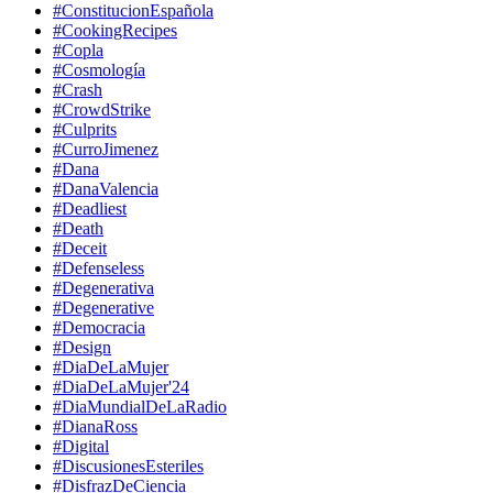
#ConstitucionEspañola
#CookingRecipes
#Copla
#Cosmología
#Crash
#CrowdStrike
#Culprits
#CurroJimenez
#Dana
#DanaValencia
#Deadliest
#Death
#Deceit
#Defenseless
#Degenerativa
#Degenerative
#Democracia
#Design
#DiaDeLaMujer
#DiaDeLaMujer'24
#DiaMundialDeLaRadio
#DianaRoss
#Digital
#DiscusionesEsteriles
#DisfrazDeCiencia