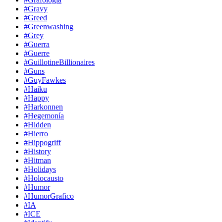
#Gravy
#Greed
#Greenwashing
#Grey
#Guerra
#Guerre
#GuillotineBillionaires
#Guns
#GuyFawkes
#Haiku
#Happy
#Harkonnen
#Hegemonía
#Hidden
#Hierro
#Hippogriff
#History
#Hitman
#Holidays
#Holocausto
#Humor
#HumorGrafico
#IA
#ICE