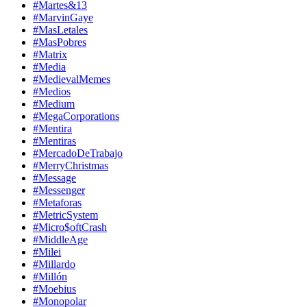
#Martes&13
#MarvinGaye
#MasLetales
#MasPobres
#Matrix
#Media
#MedievalMemes
#Medios
#Medium
#MegaCorporations
#Mentira
#Mentiras
#MercadoDeTrabajo
#MerryChristmas
#Message
#Messenger
#Metaforas
#MetricSystem
#Micro$oftCrash
#MiddleAge
#Milei
#Millardo
#Millón
#Moebius
#Monopolar