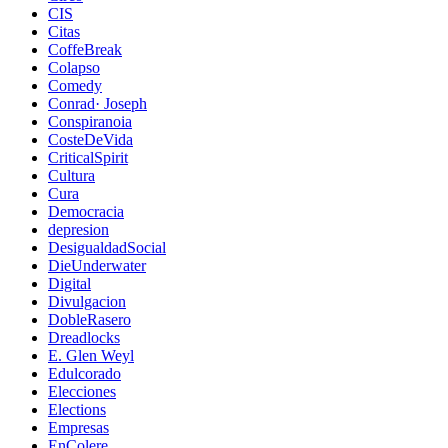
CIS
Citas
CoffeBreak
Colapso
Comedy
Conrad· Joseph
Conspiranoia
CosteDeVida
CriticalSpirit
Cultura
Cura
Democracia
depresion
DesigualdadSocial
DieUnderwater
Digital
Divulgacion
DobleRasero
Dreadlocks
E. Glen Weyl
Edulcorado
Elecciones
Elections
Empresas
EnColere