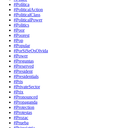
#Política
#PoliticalAction
#PoliticalClass
#PoliticalPower
#Politics
#Poor
#Poorest
#Pop
#Popular
#PorSiSeOsOlvida
#Power
#Preguntas
#Preserved
#President
#Presidentials
#Pris
#PrivateSector
#Prix
#Pronounced
#Propaganda
#Protection
#Protestas
#Prozac
#Prueba
#Psiquiatria