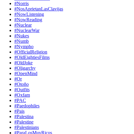
#Norris
#NosAprietanLasClavijas
#NowListening
#NowReading
#Nuclear
#NuclearWar
#Nukes
#Numb
#Nympho
#OfficialReligion
#OldEightiesFilms
#OldJoke
#Oligarchy
#OpenMind
#Or
#Otoño
#Outfits
#Oxfam
#PAC
#Paedophiles
#Pais
#Palestina
#Palestine
#Palestinians
#ParaLosMuyRicos