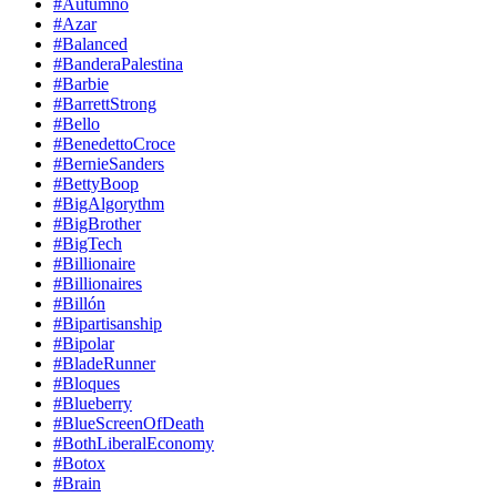
#Autumno
#Azar
#Balanced
#BanderaPalestina
#Barbie
#BarrettStrong
#Bello
#BenedettoCroce
#BernieSanders
#BettyBoop
#BigAlgorythm
#BigBrother
#BigTech
#Billionaire
#Billionaires
#Billón
#Bipartisanship
#Bipolar
#BladeRunner
#Bloques
#Blueberry
#BlueScreenOfDeath
#BothLiberalEconomy
#Botox
#Brain