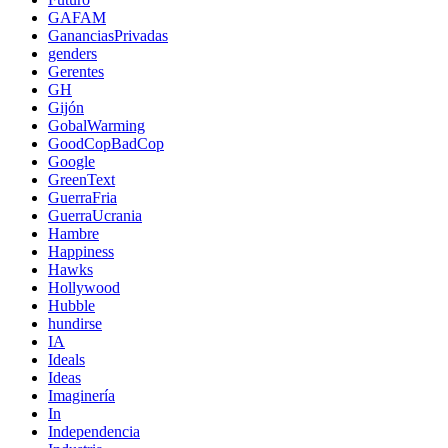
GAFAM
GananciasPrivadas
genders
Gerentes
GH
Gijón
GobalWarming
GoodCopBadCop
Google
GreenText
GuerraFria
GuerraUcrania
Hambre
Happiness
Hawks
Hollywood
Hubble
hundirse
IA
Ideals
Ideas
Imaginería
In
Independencia