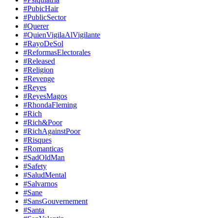
#PubicHair
#PublicSector
#Querer
#QuienVigilaAlVigilante
#RayoDeSol
#ReformasElectorales
#Released
#Religion
#Revenge
#Reyes
#ReyesMagos
#RhondaFleming
#Rich
#Rich&Poor
#RichAgainstPoor
#Risques
#Romanticas
#SadOldMan
#Safety
#SaludMental
#Salvarnos
#Sane
#SansGouvernement
#Santa