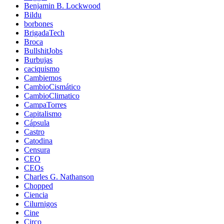
Benjamin B. Lockwood
Bildu
borbones
BrigadaTech
Broca
BullshitJobs
Burbujas
caciquismo
Cambiemos
CambioCismático
CambioClimatico
CampaTorres
Capitalismo
Cápsula
Castro
Catodina
Censura
CEO
CEOs
Charles G. Nathanson
Chopped
Ciencia
Cilurnigos
Cine
Circo