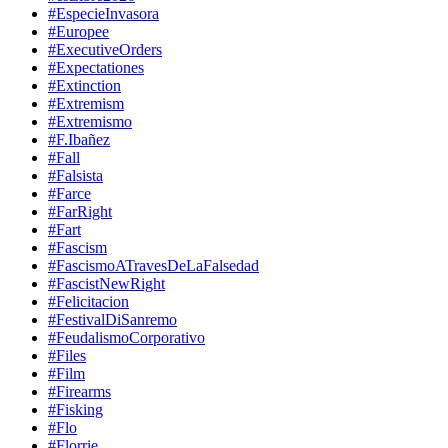
#EspecieInvasora
#Europee
#ExecutiveOrders
#Expectationes
#Extinction
#Extremism
#Extremismo
#F.Ibañez
#Fall
#Falsista
#Farce
#FarRight
#Fart
#Fascism
#FascismoATravesDeLaFalsedad
#FascistNewRight
#Felicitacion
#FestivalDiSanremo
#FeudalismoCorporativo
#Files
#Film
#Firearms
#Fisking
#Flo
#Florrie