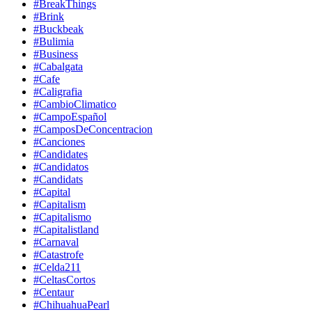
#BreakThings
#Brink
#Buckbeak
#Bulimia
#Business
#Cabalgata
#Cafe
#Caligrafia
#CambioClimatico
#CampoEspañol
#CamposDeConcentracion
#Canciones
#Candidates
#Candidatos
#Candidats
#Capital
#Capitalism
#Capitalismo
#Capitalistland
#Carnaval
#Catastrofe
#Celda211
#CeltasCortos
#Centaur
#ChihuahuaPearl