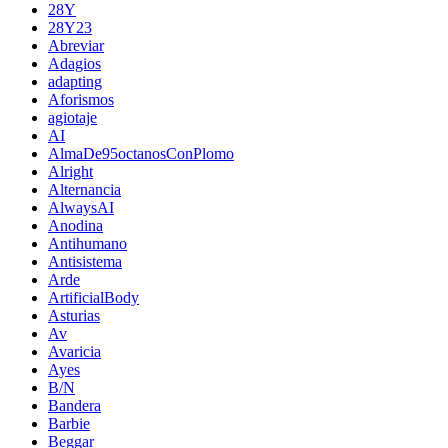
28Y
28Y23
Abreviar
Adagios
adapting
Aforismos
agiotaje
AI
AlmaDe95octanosConPlomo
Alright
Alternancia
AlwaysAI
Anodina
Antihumano
Antisistema
Arde
ArtificialBody
Asturias
Av
Avaricia
Ayes
B/N
Bandera
Barbie
Beggar