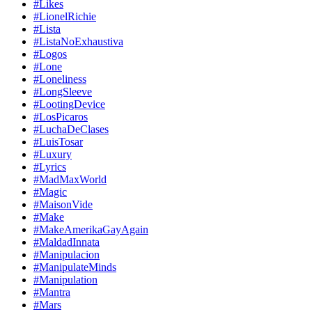
#Likes
#LionelRichie
#Lista
#ListaNoExhaustiva
#Logos
#Lone
#Loneliness
#LongSleeve
#LootingDevice
#LosPicaros
#LuchaDeClases
#LuisTosar
#Luxury
#Lyrics
#MadMaxWorld
#Magic
#MaisonVide
#Make
#MakeAmerikaGayAgain
#MaldadInnata
#Manipulacion
#ManipulateMinds
#Manipulation
#Mantra
#Mars