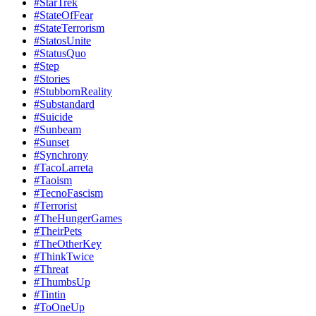
#StarTrek
#StateOfFear
#StateTerrorism
#StatosUnite
#StatusQuo
#Step
#Stories
#StubbornReality
#Substandard
#Suicide
#Sunbeam
#Sunset
#Synchrony
#TacoLarreta
#Taoism
#TecnoFascism
#Terrorist
#TheHungerGames
#TheirPets
#TheOtherKey
#ThinkTwice
#Threat
#ThumbsUp
#Tintin
#ToOneUp