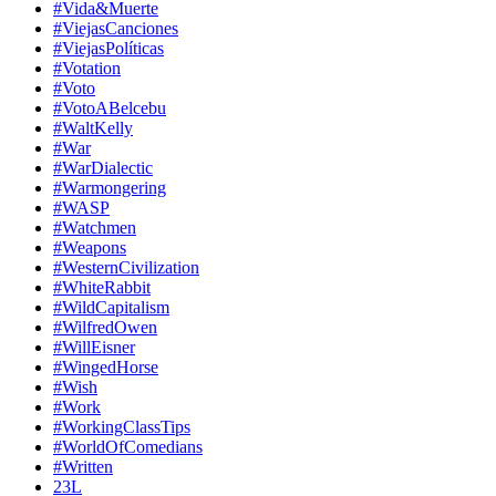
#Vida&Muerte
#ViejasCanciones
#ViejasPolíticas
#Votation
#Voto
#VotoABelcebu
#WaltKelly
#War
#WarDialectic
#Warmongering
#WASP
#Watchmen
#Weapons
#WesternCivilization
#WhiteRabbit
#WildCapitalism
#WilfredOwen
#WillEisner
#WingedHorse
#Wish
#Work
#WorkingClassTips
#WorldOfComedians
#Written
23L