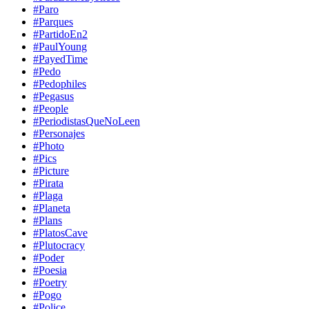
#Paro
#Parques
#PartidoEn2
#PaulYoung
#PayedTime
#Pedo
#Pedophiles
#Pegasus
#People
#PeriodistasQueNoLeen
#Personajes
#Photo
#Pics
#Picture
#Pirata
#Plaga
#Planeta
#Plans
#PlatosCave
#Plutocracy
#Poder
#Poesia
#Poetry
#Pogo
#Police