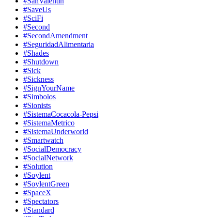
#SanValentin
#SaveUs
#SciFi
#Second
#SecondAmendment
#SeguridadAlimentaria
#Shades
#Shutdown
#Sick
#Sickness
#SignYourName
#Simbolos
#Sionists
#SistemaCocacola-Pepsi
#SistemaMetrico
#SistemaUnderworld
#Smartwatch
#SocialDemocracy
#SocialNetwork
#Solution
#Soylent
#SoylentGreen
#SpaceX
#Spectators
#Standard