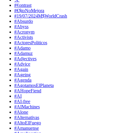
#¢ontrast
#€$toNoMejora
#19/07/2024M$WorldCrash
#Absurdo
#Abyss
#Acronym
#Activists
#ActoresPoliticos
#Adamo
#Adamuz
#Adjectives
#Advice
#Again
#Ageing
#Agenda
#AgotamosElPlaneta
#AHopeFiend
#AI
#AI-free
#AIMachines
#Alone
#Alternativas
#AltoElFuego
#Amanuense