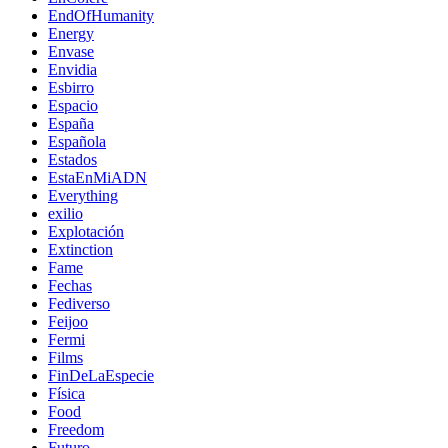
EndOfHumanity
Energy
Envase
Envidia
Esbirro
Espacio
España
Española
Estados
EstaEnMiADN
Everything
exilio
Explotación
Extinction
Fame
Fechas
Fediverso
Feijoo
Fermi
Films
FinDeLaEspecie
Física
Food
Freedom
Futuro