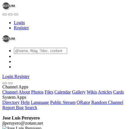
Login
Register
Login
Register
Channel Apps
Channel
About
Photos
Files
Calendar
Gallery
Wikis
Articles
Cards
System Apps
Directory
Help
Language
Public Stream
QRator
Random Channel
Report Bug
Search
Jose Luis Peruyero
jlperuyero@zotum.net