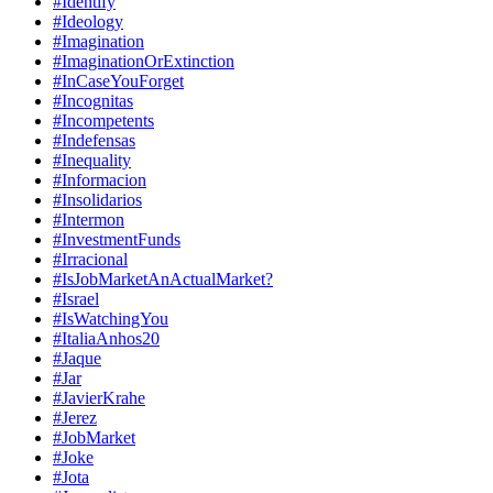
#Identify
#Ideology
#Imagination
#ImaginationOrExtinction
#InCaseYouForget
#Incognitas
#Incompetents
#Indefensas
#Inequality
#Informacion
#Insolidarios
#Intermon
#InvestmentFunds
#Irracional
#IsJobMarketAnActualMarket?
#Israel
#IsWatchingYou
#ItaliaAnhos20
#Jaque
#Jar
#JavierKrahe
#Jerez
#JobMarket
#Joke
#Jota