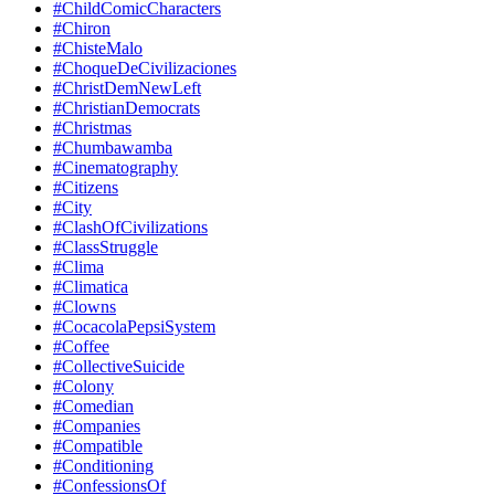
#ChildComicCharacters
#Chiron
#ChisteMalo
#ChoqueDeCivilizaciones
#ChristDemNewLeft
#ChristianDemocrats
#Christmas
#Chumbawamba
#Cinematography
#Citizens
#City
#ClashOfCivilizations
#ClassStruggle
#Clima
#Climatica
#Clowns
#CocacolaPepsiSystem
#Coffee
#CollectiveSuicide
#Colony
#Comedian
#Companies
#Compatible
#Conditioning
#ConfessionsOf