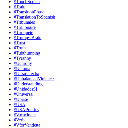
#TouchScreen
#Train
#TransitionPhase
#TranslationToSpanish
#Tribunales
#Trillionaire
#Trinquete
#Trump•sBrain
#Trust
#Truth
#Tubthumping
#Tyranny
#Uchrony
#Ucrania
#Ultraderecha
#UnbalancedViolence
#Understanding
#UnidadesSI
#Universal
#Uprise
#USA
#USAPolitics
#Vacaciones
#Verb
#VforVendetta