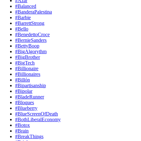
#Azar
#Balanced
#BanderaPalestina
#Barbie
#BarrettStrong
#Bello
#BenedettoCroce
#BernieSanders
#BettyBoop
#BigAlgorythm
#BigBrother
#BigTech
#Billionaire
#Billionaires
#Billón
#Bipartisanship
#Bipolar
#BladeRunner
#Bloques
#Blueberry
#BlueScreenOfDeath
#BothLiberalEconomy
#Botox
#Brain
#BreakThings