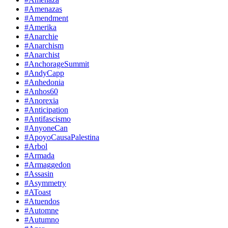
#Amenazas
#Amendment
#Amerika
#Anarchie
#Anarchism
#Anarchist
#AnchorageSummit
#AndyCapp
#Anhedonia
#Anhos60
#Anorexia
#Anticipation
#Antifascismo
#AnyoneCan
#ApoyoCausaPalestina
#Arbol
#Armada
#Armaggedon
#Assasin
#Asymmetry
#AToast
#Atuendos
#Automne
#Autumno