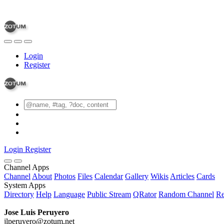
Login
Register
Login
Register
Channel Apps
Channel
About
Photos
Files
Calendar
Gallery
Wikis
Articles
Cards
System Apps
Directory
Help
Language
Public Stream
QRator
Random Channel
Re
Jose Luis Peruyero
jlperuyero@zotum.net