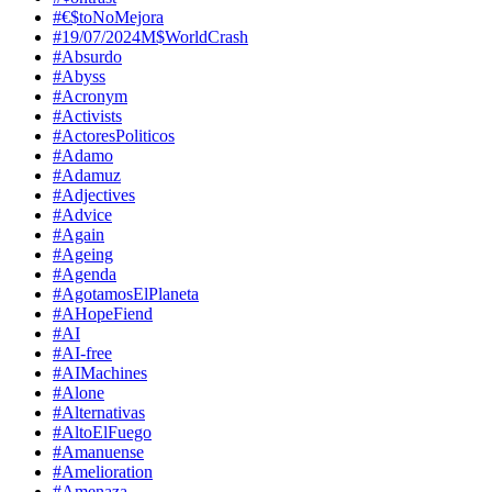
#€$toNoMejora
#19/07/2024M$WorldCrash
#Absurdo
#Abyss
#Acronym
#Activists
#ActoresPoliticos
#Adamo
#Adamuz
#Adjectives
#Advice
#Again
#Ageing
#Agenda
#AgotamosElPlaneta
#AHopeFiend
#AI
#AI-free
#AIMachines
#Alone
#Alternativas
#AltoElFuego
#Amanuense
#Amelioration
#Amenaza