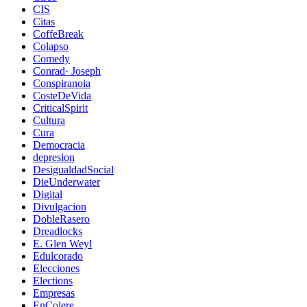
CIS
Citas
CoffeBreak
Colapso
Comedy
Conrad· Joseph
Conspiranoia
CosteDeVida
CriticalSpirit
Cultura
Cura
Democracia
depresion
DesigualdadSocial
DieUnderwater
Digital
Divulgacion
DobleRasero
Dreadlocks
E. Glen Weyl
Edulcorado
Elecciones
Elections
Empresas
EnColere