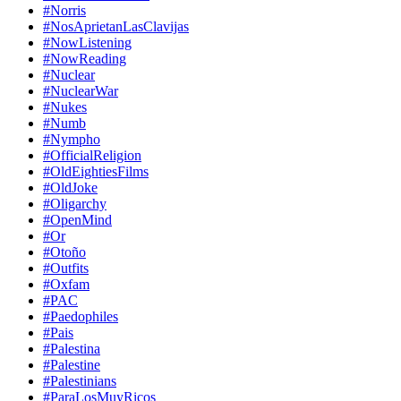
#Norris
#NosAprietanLasClavijas
#NowListening
#NowReading
#Nuclear
#NuclearWar
#Nukes
#Numb
#Nympho
#OfficialReligion
#OldEightiesFilms
#OldJoke
#Oligarchy
#OpenMind
#Or
#Otoño
#Outfits
#Oxfam
#PAC
#Paedophiles
#Pais
#Palestina
#Palestine
#Palestinians
#ParaLosMuyRicos