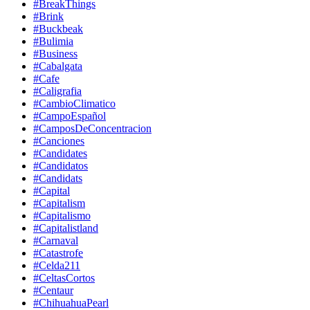
#BreakThings
#Brink
#Buckbeak
#Bulimia
#Business
#Cabalgata
#Cafe
#Caligrafia
#CambioClimatico
#CampoEspañol
#CamposDeConcentracion
#Canciones
#Candidates
#Candidatos
#Candidats
#Capital
#Capitalism
#Capitalismo
#Capitalistland
#Carnaval
#Catastrofe
#Celda211
#CeltasCortos
#Centaur
#ChihuahuaPearl