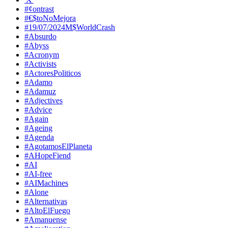
#¢ontrast
#€$toNoMejora
#19/07/2024M$WorldCrash
#Absurdo
#Abyss
#Acronym
#Activists
#ActoresPoliticos
#Adamo
#Adamuz
#Adjectives
#Advice
#Again
#Ageing
#Agenda
#AgotamosElPlaneta
#AHopeFiend
#AI
#AI-free
#AIMachines
#Alone
#Alternativas
#AltoElFuego
#Amanuense