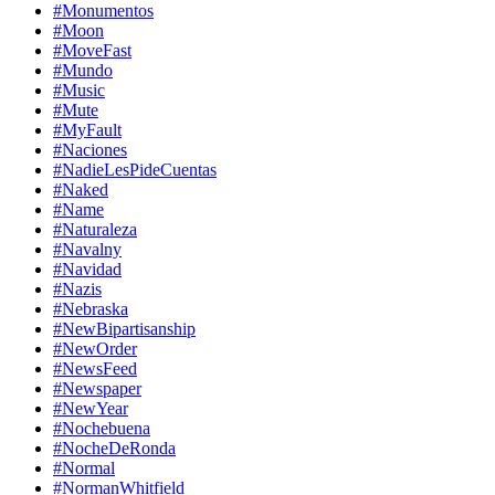
#Monumentos
#Moon
#MoveFast
#Mundo
#Music
#Mute
#MyFault
#Naciones
#NadieLesPideCuentas
#Naked
#Name
#Naturaleza
#Navalny
#Navidad
#Nazis
#Nebraska
#NewBipartisanship
#NewOrder
#NewsFeed
#Newspaper
#NewYear
#Nochebuena
#NocheDeRonda
#Normal
#NormanWhitfield