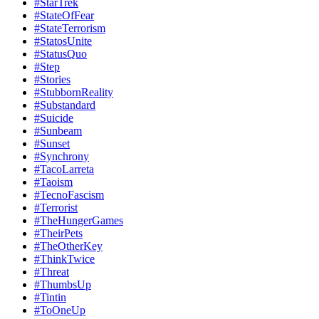
#StarTrek
#StateOfFear
#StateTerrorism
#StatosUnite
#StatusQuo
#Step
#Stories
#StubbornReality
#Substandard
#Suicide
#Sunbeam
#Sunset
#Synchrony
#TacoLarreta
#Taoism
#TecnoFascism
#Terrorist
#TheHungerGames
#TheirPets
#TheOtherKey
#ThinkTwice
#Threat
#ThumbsUp
#Tintin
#ToOneUp