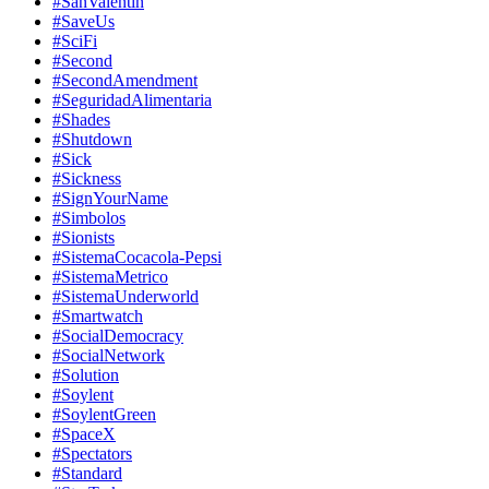
#SanValentin
#SaveUs
#SciFi
#Second
#SecondAmendment
#SeguridadAlimentaria
#Shades
#Shutdown
#Sick
#Sickness
#SignYourName
#Simbolos
#Sionists
#SistemaCocacola-Pepsi
#SistemaMetrico
#SistemaUnderworld
#Smartwatch
#SocialDemocracy
#SocialNetwork
#Solution
#Soylent
#SoylentGreen
#SpaceX
#Spectators
#Standard