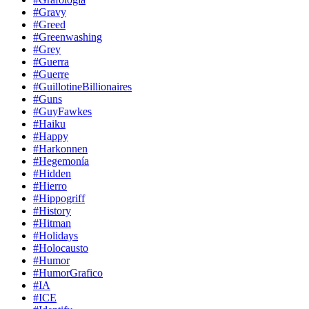
#Gravy
#Greed
#Greenwashing
#Grey
#Guerra
#Guerre
#GuillotineBillionaires
#Guns
#GuyFawkes
#Haiku
#Happy
#Harkonnen
#Hegemonía
#Hidden
#Hierro
#Hippogriff
#History
#Hitman
#Holidays
#Holocausto
#Humor
#HumorGrafico
#IA
#ICE