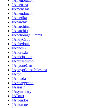
#Amelioration
#Amenaza
#Amenazas
#Amendment
#Amerika
#Anarchie
#Anarchism
#Anarchist
#AnchorageSummit
#AndyCapp
#Anhedonia
#Anhos60
#Anorexia
#Anticipation
#Antifascismo
#AnyoneCan
#ApoyoCausaPalestina
#Arbol
#Armada
#Armaggedon
#Assasin
#Asymmetry
#AToast
#Atuendos
#Automne