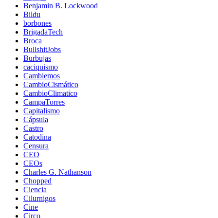
Benjamin B. Lockwood
Bildu
borbones
BrigadaTech
Broca
BullshitJobs
Burbujas
caciquismo
Cambiemos
CambioCismático
CambioClimatico
CampaTorres
Capitalismo
Cápsula
Castro
Catodina
Censura
CEO
CEOs
Charles G. Nathanson
Chopped
Ciencia
Cilurnigos
Cine
Circo