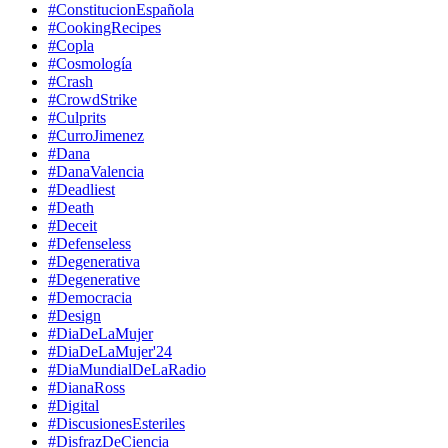
#ConstitucionEspañola
#CookingRecipes
#Copla
#Cosmología
#Crash
#CrowdStrike
#Culprits
#CurroJimenez
#Dana
#DanaValencia
#Deadliest
#Death
#Deceit
#Defenseless
#Degenerativa
#Degenerative
#Democracia
#Design
#DiaDeLaMujer
#DiaDeLaMujer'24
#DiaMundialDeLaRadio
#DianaRoss
#Digital
#DiscusionesEsteriles
#DisfrazDeCiencia