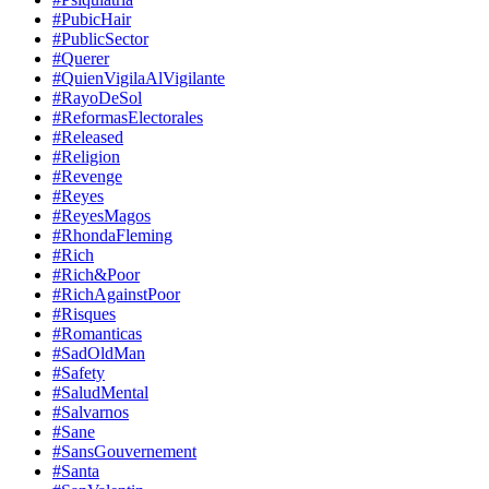
#PubicHair
#PublicSector
#Querer
#QuienVigilaAlVigilante
#RayoDeSol
#ReformasElectorales
#Released
#Religion
#Revenge
#Reyes
#ReyesMagos
#RhondaFleming
#Rich
#Rich&Poor
#RichAgainstPoor
#Risques
#Romanticas
#SadOldMan
#Safety
#SaludMental
#Salvarnos
#Sane
#SansGouvernement
#Santa