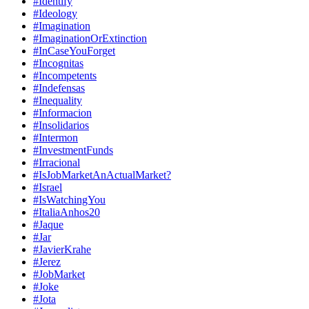
#Identify
#Ideology
#Imagination
#ImaginationOrExtinction
#InCaseYouForget
#Incognitas
#Incompetents
#Indefensas
#Inequality
#Informacion
#Insolidarios
#Intermon
#InvestmentFunds
#Irracional
#IsJobMarketAnActualMarket?
#Israel
#IsWatchingYou
#ItaliaAnhos20
#Jaque
#Jar
#JavierKrahe
#Jerez
#JobMarket
#Joke
#Jota