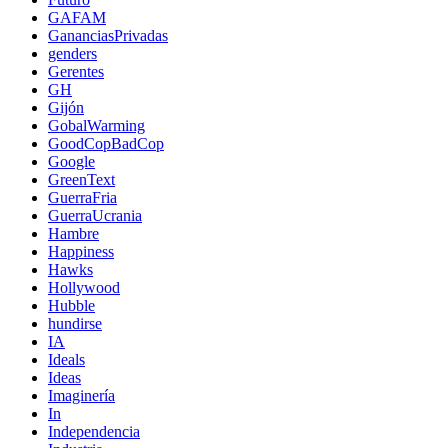
GAFAM
GananciasPrivadas
genders
Gerentes
GH
Gijón
GobalWarming
GoodCopBadCop
Google
GreenText
GuerraFria
GuerraUcrania
Hambre
Happiness
Hawks
Hollywood
Hubble
hundirse
IA
Ideals
Ideas
Imaginería
In
Independencia