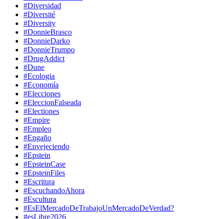
#Diversidad
#Diversité
#Diversity
#DonnieBrasco
#DonnieDarko
#DonnieTrumpo
#DrugAddict
#Dune
#Ecologia
#Economía
#Elecciones
#EleccionFalseada
#Electiones
#Empire
#Empleo
#Engaño
#Envejeciendo
#Epstein
#EpsteinCase
#EpsteinFiles
#Escritura
#EscuchandoAhora
#Escultura
#EsElMercadoDeTrabajoUnMercadoDeVerdad?
#esLibre2026