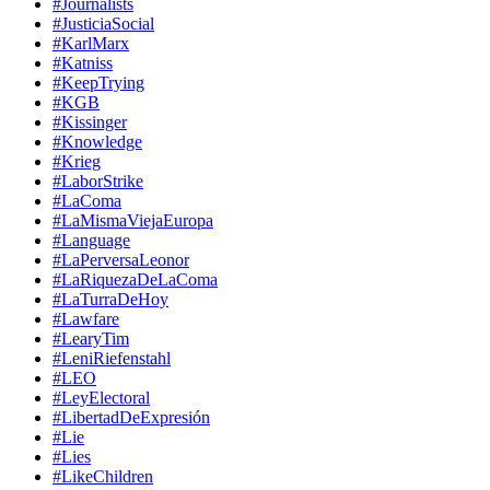
#Journalists
#JusticiaSocial
#KarlMarx
#Katniss
#KeepTrying
#KGB
#Kissinger
#Knowledge
#Krieg
#LaborStrike
#LaComa
#LaMismaViejaEuropa
#Language
#LaPerversaLeonor
#LaRiquezaDeLaComa
#LaTurraDeHoy
#Lawfare
#LearyTim
#LeniRiefenstahl
#LEO
#LeyElectoral
#LibertadDeExpresión
#Lie
#Lies
#LikeChildren