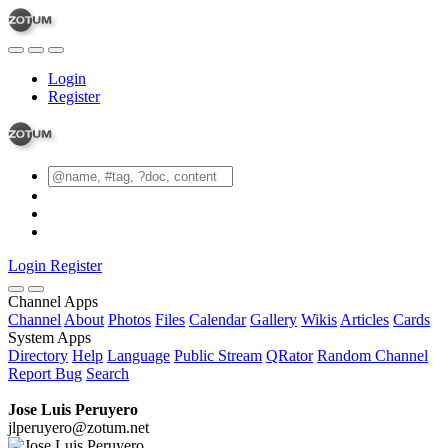
Login
Register
Login
Register
Channel Apps
Channel
About
Photos
Files
Calendar
Gallery
Wikis
Articles
Cards
System Apps
Directory
Help
Language
Public Stream
QRator
Random Channel
Report Bug
Search
Jose Luis Peruyero
jlperuyero@zotum.net