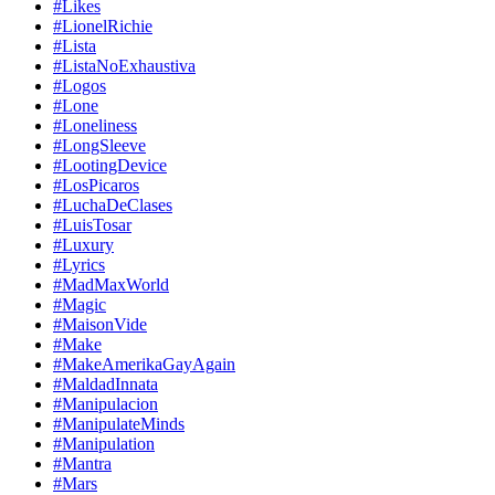
#Likes
#LionelRichie
#Lista
#ListaNoExhaustiva
#Logos
#Lone
#Loneliness
#LongSleeve
#LootingDevice
#LosPicaros
#LuchaDeClases
#LuisTosar
#Luxury
#Lyrics
#MadMaxWorld
#Magic
#MaisonVide
#Make
#MakeAmerikaGayAgain
#MaldadInnata
#Manipulacion
#ManipulateMinds
#Manipulation
#Mantra
#Mars