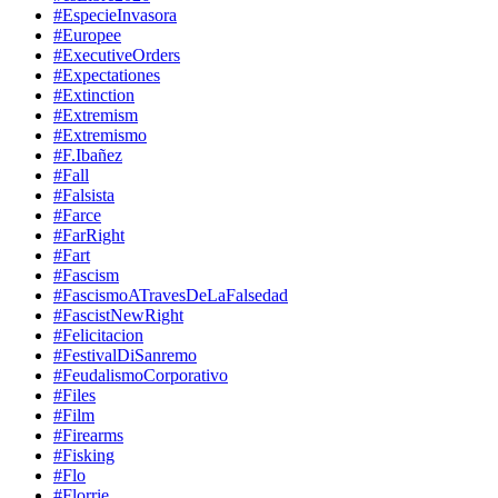
#EspecieInvasora
#Europee
#ExecutiveOrders
#Expectationes
#Extinction
#Extremism
#Extremismo
#F.Ibañez
#Fall
#Falsista
#Farce
#FarRight
#Fart
#Fascism
#FascismoATravesDeLaFalsedad
#FascistNewRight
#Felicitacion
#FestivalDiSanremo
#FeudalismoCorporativo
#Files
#Film
#Firearms
#Fisking
#Flo
#Florrie