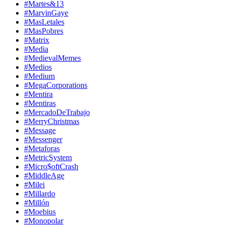
#Martes&13
#MarvinGaye
#MasLetales
#MasPobres
#Matrix
#Media
#MedievalMemes
#Medios
#Medium
#MegaCorporations
#Mentira
#Mentiras
#MercadoDeTrabajo
#MerryChristmas
#Message
#Messenger
#Metaforas
#MetricSystem
#Micro$oftCrash
#MiddleAge
#Milei
#Millardo
#Millón
#Moebius
#Monopolar