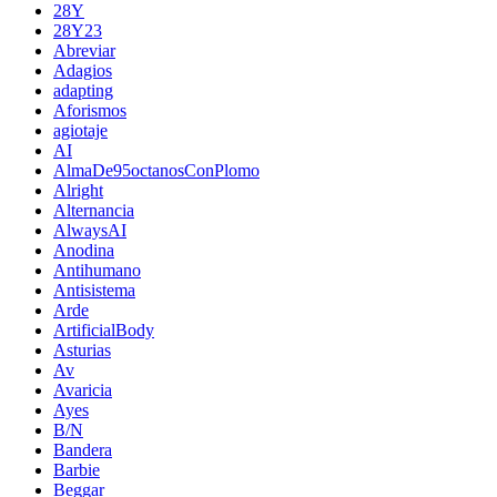
28Y
28Y23
Abreviar
Adagios
adapting
Aforismos
agiotaje
AI
AlmaDe95octanosConPlomo
Alright
Alternancia
AlwaysAI
Anodina
Antihumano
Antisistema
Arde
ArtificialBody
Asturias
Av
Avaricia
Ayes
B/N
Bandera
Barbie
Beggar