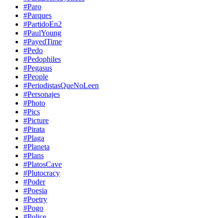
#Paro
#Parques
#PartidoEn2
#PaulYoung
#PayedTime
#Pedo
#Pedophiles
#Pegasus
#People
#PeriodistasQueNoLeen
#Personajes
#Photo
#Pics
#Picture
#Pirata
#Plaga
#Planeta
#Plans
#PlatosCave
#Plutocracy
#Poder
#Poesia
#Poetry
#Pogo
#Police