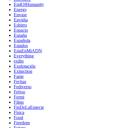
EndOfHumanity
Energy
Envase
Envidia
Esbirro
Espacio
España
Española
Estados
EstaEnMiADN
Everything
exilio
Explotación
Extinction
Fame
Fechas
Fediverso
Feijoo
Fermi
Films
FinDeLaEspecie
Física
Food
Freedom
Futuro