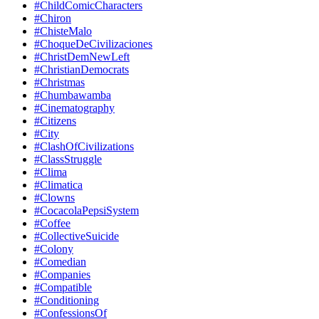
#ChildComicCharacters
#Chiron
#ChisteMalo
#ChoqueDeCivilizaciones
#ChristDemNewLeft
#ChristianDemocrats
#Christmas
#Chumbawamba
#Cinematography
#Citizens
#City
#ClashOfCivilizations
#ClassStruggle
#Clima
#Climatica
#Clowns
#CocacolaPepsiSystem
#Coffee
#CollectiveSuicide
#Colony
#Comedian
#Companies
#Compatible
#Conditioning
#ConfessionsOf