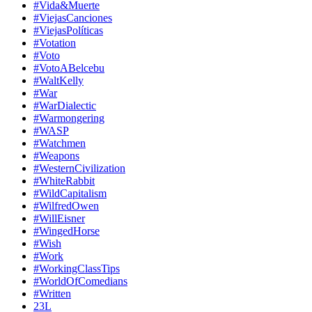
#Vida&Muerte
#ViejasCanciones
#ViejasPolíticas
#Votation
#Voto
#VotoABelcebu
#WaltKelly
#War
#WarDialectic
#Warmongering
#WASP
#Watchmen
#Weapons
#WesternCivilization
#WhiteRabbit
#WildCapitalism
#WilfredOwen
#WillEisner
#WingedHorse
#Wish
#Work
#WorkingClassTips
#WorldOfComedians
#Written
23L