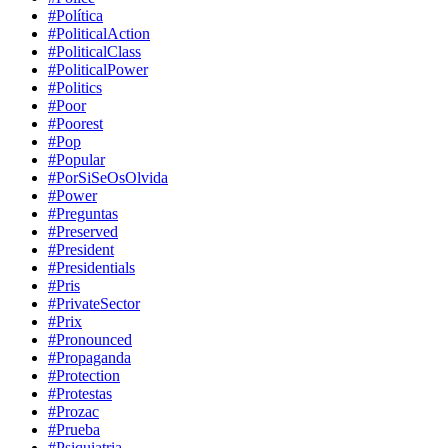
#Política
#PoliticalAction
#PoliticalClass
#PoliticalPower
#Politics
#Poor
#Poorest
#Pop
#Popular
#PorSiSeOsOlvida
#Power
#Preguntas
#Preserved
#President
#Presidentials
#Pris
#PrivateSector
#Prix
#Pronounced
#Propaganda
#Protection
#Protestas
#Prozac
#Prueba
#Psiquiatria