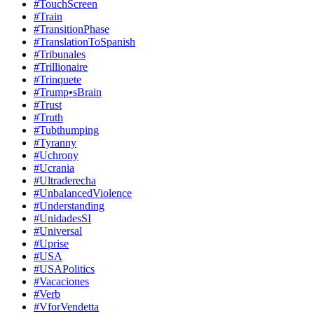
#TouchScreen
#Train
#TransitionPhase
#TranslationToSpanish
#Tribunales
#Trillionaire
#Trinquete
#Trump•sBrain
#Trust
#Truth
#Tubthumping
#Tyranny
#Uchrony
#Ucrania
#Ultraderecha
#UnbalancedViolence
#Understanding
#UnidadesSI
#Universal
#Uprise
#USA
#USAPolitics
#Vacaciones
#Verb
#VforVendetta