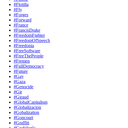
#Flotilla
#Fly
#Forges
#Forward
#France
#FrancisDrake
#FreedomFighter
#FreedomOfSpeech
#Freedonia
#FreeSoftware
#FreeThePeople
#Fremen
#FullDemocracy
#Future
#Gay
#Gaza
#Genocide
#Gir
#Giraud
#GlobalCapitalism
#Globalizacion
#Gobalization
#Goncourt
#Graffiti
#Grafología