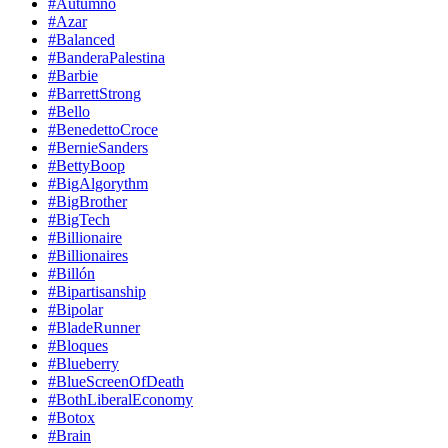
#Autumno
#Azar
#Balanced
#BanderaPalestina
#Barbie
#BarrettStrong
#Bello
#BenedettoCroce
#BernieSanders
#BettyBoop
#BigAlgorythm
#BigBrother
#BigTech
#Billionaire
#Billionaires
#Billón
#Bipartisanship
#Bipolar
#BladeRunner
#Bloques
#Blueberry
#BlueScreenOfDeath
#BothLiberalEconomy
#Botox
#Brain