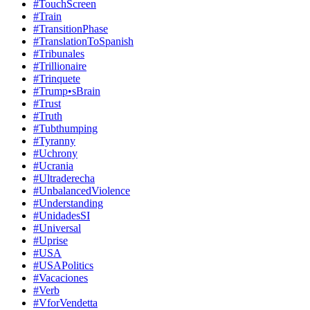
#TouchScreen
#Train
#TransitionPhase
#TranslationToSpanish
#Tribunales
#Trillionaire
#Trinquete
#Trump•sBrain
#Trust
#Truth
#Tubthumping
#Tyranny
#Uchrony
#Ucrania
#Ultraderecha
#UnbalancedViolence
#Understanding
#UnidadesSI
#Universal
#Uprise
#USA
#USAPolitics
#Vacaciones
#Verb
#VforVendetta