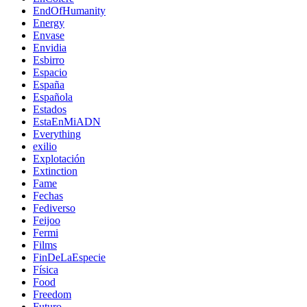
EndOfHumanity
Energy
Envase
Envidia
Esbirro
Espacio
España
Española
Estados
EstaEnMiADN
Everything
exilio
Explotación
Extinction
Fame
Fechas
Fediverso
Feijoo
Fermi
Films
FinDeLaEspecie
Física
Food
Freedom
Futuro