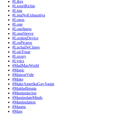
#Likes
#LionelRichie
#Lista
#ListaNoExhaustiva
#Logos
#Lone
#Loneliness
#LongSleeve
#LootingDevice
#LosPicaros
#LuchaDeClases
#LuisTosar
#Luxury
#Lyrics
#MadMaxWorld
#Magic
#MaisonVide
#Make
#MakeAmerikaGayAgain
#MaldadInnata
#Manipulacion
#ManipulateMinds
#Manipulation
#Mantra
#Mars