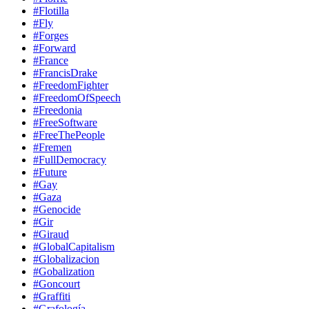
#Flotilla
#Fly
#Forges
#Forward
#France
#FrancisDrake
#FreedomFighter
#FreedomOfSpeech
#Freedonia
#FreeSoftware
#FreeThePeople
#Fremen
#FullDemocracy
#Future
#Gay
#Gaza
#Genocide
#Gir
#Giraud
#GlobalCapitalism
#Globalizacion
#Gobalization
#Goncourt
#Graffiti
#Grafología