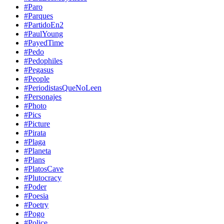
#Paro
#Parques
#PartidoEn2
#PaulYoung
#PayedTime
#Pedo
#Pedophiles
#Pegasus
#People
#PeriodistasQueNoLeen
#Personajes
#Photo
#Pics
#Picture
#Pirata
#Plaga
#Planeta
#Plans
#PlatosCave
#Plutocracy
#Poder
#Poesia
#Poetry
#Pogo
#Police