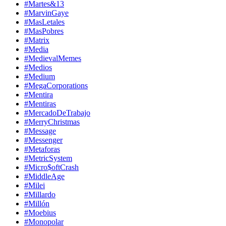
#Martes&13
#MarvinGaye
#MasLetales
#MasPobres
#Matrix
#Media
#MedievalMemes
#Medios
#Medium
#MegaCorporations
#Mentira
#Mentiras
#MercadoDeTrabajo
#MerryChristmas
#Message
#Messenger
#Metaforas
#MetricSystem
#Micro$oftCrash
#MiddleAge
#Milei
#Millardo
#Millón
#Moebius
#Monopolar