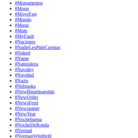
#Monumentos
#Moon
#MoveFast
#Mundo
#Music
#Mute
#MyFault
#Naciones
#NadieLesPideCuentas
#Naked
#Name
#Naturaleza
#Navalny
#Navidad
#Nazis
#Nebraska
#NewBipartisanship
#NewOrder
#NewsFeed
#Newspaper
#NewYear
#Nochebuena
#NocheDeRonda
#Normal
#NormanWhitfield