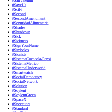
#SanValentin
#SaveUs
#SciFi
#Second
#SecondAmendment
#SeguridadAlimentaria
#Shades
#Shutdown
#Sick
#Sickness
#SignYourName
#Simbolos
#Sionists
#SistemaCocacola-Pepsi
#SistemaMetrico
#SistemaUnderworld
#Smartwatch
#SocialDemocracy
#SocialNetwork
#Solution
#Soylent
#SoylentGreen
#SpaceX
#Spectators
#Standard