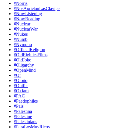
#Norris
#NosAprietanLasClavijas
#NowListening
#NowReading
#Nuclear
#NuclearWar
#Nukes
#Numb
#Nympho
#OfficialReligion
#OldEightiesFilms
#OldJoke
#Oligarchy
#OpenMind
#Or
#Otoño
#Outfits
#Oxfam
#PAC
#Paedophiles
#Pais
#Palestina
#Palestine
#Palestinians
#ParaLosMuyRicos