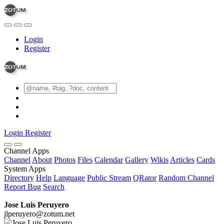
Login
Register
Login
Register
Channel Apps
Channel
About
Photos
Files
Calendar
Gallery
Wikis
Articles
Cards
System Apps
Directory
Help
Language
Public Stream
QRator
Random Channel
Report Bug
Search
Jose Luis Peruyero
jlperuyero@zotum.net