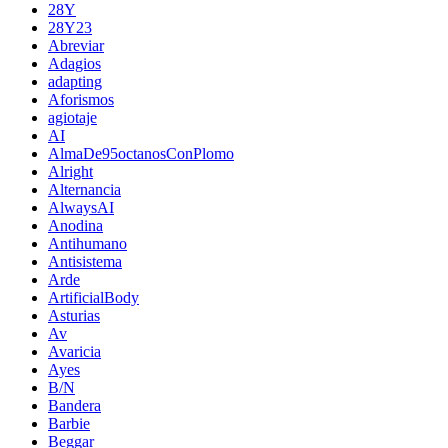
28Y
28Y23
Abreviar
Adagios
adapting
Aforismos
agiotaje
AI
AlmaDe95octanosConPlomo
Alright
Alternancia
AlwaysAI
Anodina
Antihumano
Antisistema
Arde
ArtificialBody
Asturias
Av
Avaricia
Ayes
B/N
Bandera
Barbie
Beggar