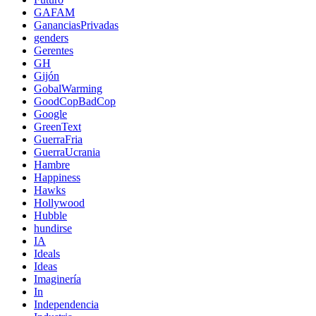
GAFAM
GananciasPrivadas
genders
Gerentes
GH
Gijón
GobalWarming
GoodCopBadCop
Google
GreenText
GuerraFria
GuerraUcrania
Hambre
Happiness
Hawks
Hollywood
Hubble
hundirse
IA
Ideals
Ideas
Imaginería
In
Independencia