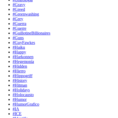
#Gravy
#Greed
#Greenwashing
#Grey
#Guerra
#Guerre
#GuillotineBillionaires
#Guns
#GuyFawkes
#Haiku
#Happy
#Harkonnen
#Hegemonía
#Hidden
#Hierro
#Hippogriff
#History
#Hitman
#Holidays
#Holocausto
#Humor
#HumorGrafico
#IA
#ICE