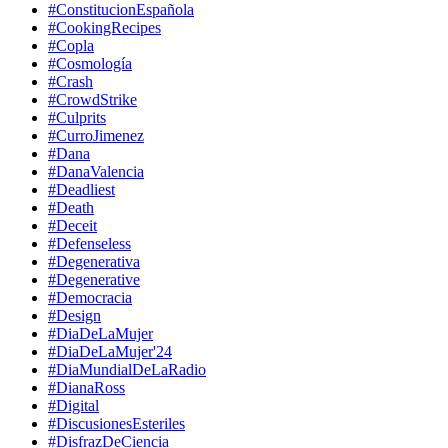
#ConstitucionEspañola
#CookingRecipes
#Copla
#Cosmología
#Crash
#CrowdStrike
#Culprits
#CurroJimenez
#Dana
#DanaValencia
#Deadliest
#Death
#Deceit
#Defenseless
#Degenerativa
#Degenerative
#Democracia
#Design
#DiaDeLaMujer
#DiaDeLaMujer'24
#DiaMundialDeLaRadio
#DianaRoss
#Digital
#DiscusionesEsteriles
#DisfrazDeCiencia