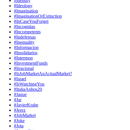
#Identify
#Ideology
#Imagination
#ImaginationOrExtinction
#InCaseYouForget
#Incognitas
#Incompetents
#Indefensas
#Inequality
#Informacion
#Insolidarios
#Intermon
#InvestmentFunds
#Irracional
#IsJobMarketAnActualMarket?
#Israel
#IsWatchingYou
#ItaliaAnhos20
#Jaque
#Jar
#JavierKrahe
#Jerez
#JobMarket
#Joke
#Jota