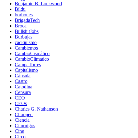
Benjamin B. Lockwood
Bildu
borbones
BrigadaTech
Broca
BullshitJobs
Burbujas
caciquismo
Cambiemos
CambioCismático
CambioClimatico
CampaTorres
Capitalismo
Cápsula
Castro
Catodina
Censura
CEO
CEOs
Charles G. Nathanson
Chopped
Ciencia
Cilurnigos
Cine
Circo