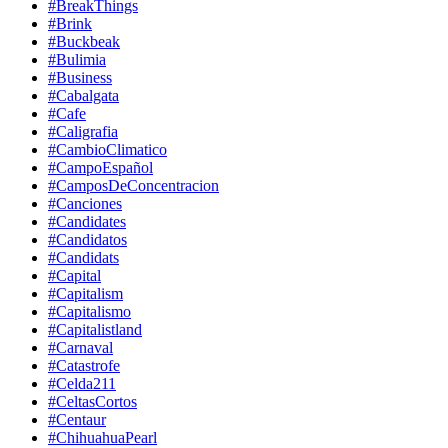
#BreakThings
#Brink
#Buckbeak
#Bulimia
#Business
#Cabalgata
#Cafe
#Caligrafia
#CambioClimatico
#CampoEspañol
#CamposDeConcentracion
#Canciones
#Candidates
#Candidatos
#Candidats
#Capital
#Capitalism
#Capitalismo
#Capitalistland
#Carnaval
#Catastrofe
#Celda211
#CeltasCortos
#Centaur
#ChihuahuaPearl