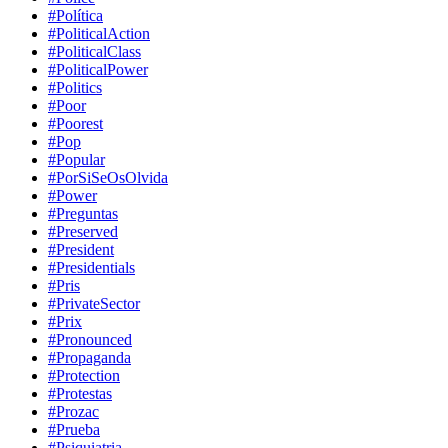
#Política
#PoliticalAction
#PoliticalClass
#PoliticalPower
#Politics
#Poor
#Poorest
#Pop
#Popular
#PorSiSeOsOlvida
#Power
#Preguntas
#Preserved
#President
#Presidentials
#Pris
#PrivateSector
#Prix
#Pronounced
#Propaganda
#Protection
#Protestas
#Prozac
#Prueba
#Psiquiatria