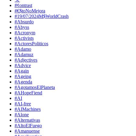
#¢ontrast
#€$toNoMejora
#19/07/2024M$WorldCrash
#Absurdo
#Abyss
#Acronym
#Activists
#ActoresPoliticos
#Adamo
#Adamuz
#Adjectives
#Advice
#Again
#Ageing
#Agenda
#AgotamosElPlaneta
#AHopeFiend
#AI
#AI-free
#AIMachines
#Alone
#Alternativas
#AltoElFuego
#Amanuense