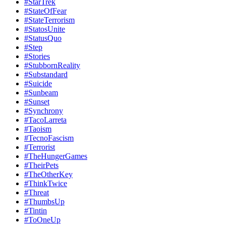
#StarTrek
#StateOfFear
#StateTerrorism
#StatosUnite
#StatusQuo
#Step
#Stories
#StubbornReality
#Substandard
#Suicide
#Sunbeam
#Sunset
#Synchrony
#TacoLarreta
#Taoism
#TecnoFascism
#Terrorist
#TheHungerGames
#TheirPets
#TheOtherKey
#ThinkTwice
#Threat
#ThumbsUp
#Tintin
#ToOneUp