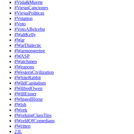
#Vida&Muerte
#ViejasCanciones
#ViejasPolíticas
#Votation
#Voto
#VotoABelcebu
#WaltKelly
#War
#WarDialectic
#Warmongering
#WASP
#Watchmen
#Weapons
#WesternCivilization
#WhiteRabbit
#WildCapitalism
#WilfredOwen
#WillEisner
#WingedHorse
#Wish
#Work
#WorkingClassTips
#WorldOfComedians
#Written
23L