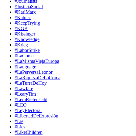
#Journalists
#JusticiaSocial
#KarlMarx
#Katniss
#KeepTrying
#KGB
#Kissinger
#Knowledge
#Krieg
#LaborStrike
#LaComa
#LaMismaViejaEuropa
#Language
#LaPerversaLeonor
#LaRiquezaDeLaComa
#LaTurraDeHoy
#Lawfare
#LearyTim
#LeniRiefenstahl
#LEO
#LeyElectoral
#LibertadDeExpresión
#Lie
#Lies
#LikeChildren