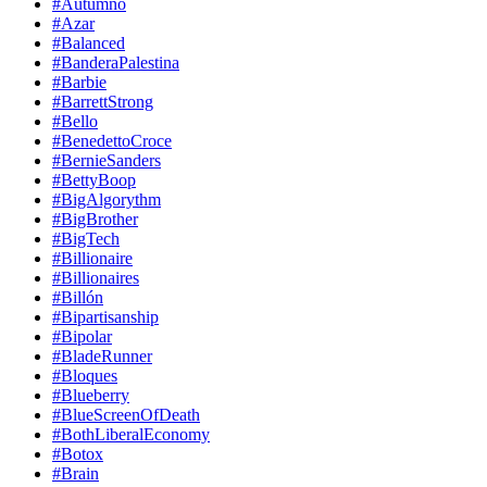
#Autumno
#Azar
#Balanced
#BanderaPalestina
#Barbie
#BarrettStrong
#Bello
#BenedettoCroce
#BernieSanders
#BettyBoop
#BigAlgorythm
#BigBrother
#BigTech
#Billionaire
#Billionaires
#Billón
#Bipartisanship
#Bipolar
#BladeRunner
#Bloques
#Blueberry
#BlueScreenOfDeath
#BothLiberalEconomy
#Botox
#Brain