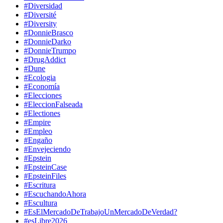
#Diversidad
#Diversité
#Diversity
#DonnieBrasco
#DonnieDarko
#DonnieTrumpo
#DrugAddict
#Dune
#Ecologia
#Economía
#Elecciones
#EleccionFalseada
#Electiones
#Empire
#Empleo
#Engaño
#Envejeciendo
#Epstein
#EpsteinCase
#EpsteinFiles
#Escritura
#EscuchandoAhora
#Escultura
#EsElMercadoDeTrabajoUnMercadoDeVerdad?
#esLibre2026