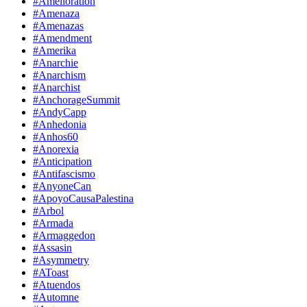
#Amelioration
#Amenaza
#Amenazas
#Amendment
#Amerika
#Anarchie
#Anarchism
#Anarchist
#AnchorageSummit
#AndyCapp
#Anhedonia
#Anhos60
#Anorexia
#Anticipation
#Antifascismo
#AnyoneCan
#ApoyoCausaPalestina
#Arbol
#Armada
#Armaggedon
#Assasin
#Asymmetry
#AToast
#Atuendos
#Automne