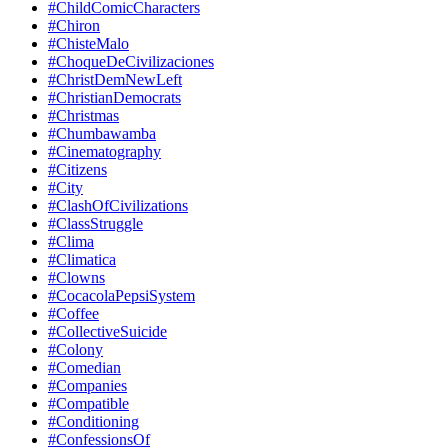
#ChildComicCharacters
#Chiron
#ChisteMalo
#ChoqueDeCivilizaciones
#ChristDemNewLeft
#ChristianDemocrats
#Christmas
#Chumbawamba
#Cinematography
#Citizens
#City
#ClashOfCivilizations
#ClassStruggle
#Clima
#Climatica
#Clowns
#CocacolaPepsiSystem
#Coffee
#CollectiveSuicide
#Colony
#Comedian
#Companies
#Compatible
#Conditioning
#ConfessionsOf