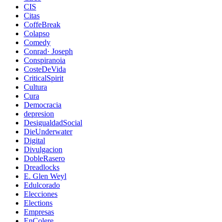
CIS
Citas
CoffeBreak
Colapso
Comedy
Conrad· Joseph
Conspiranoia
CosteDeVida
CriticalSpirit
Cultura
Cura
Democracia
depresion
DesigualdadSocial
DieUnderwater
Digital
Divulgacion
DobleRasero
Dreadlocks
E. Glen Weyl
Edulcorado
Elecciones
Elections
Empresas
EnColere