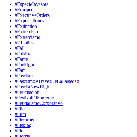
#EspecieInvasora
#Europee
#ExecutiveOrders
#Expectationes
#Extinction
#Extremism
#Extremismo
#F.Ibañez
#Fall
#Falsista
#Farce
#FarRight
#Fart
#Fascism
#FascismoATravesDeLaFalsedad
#FascistNewRight
#Felicitacion
#FestivalDiSanremo
#FeudalismoCorporativo
#Files
#Film
#Firearms
#Fisking
#Flo
#Florrie