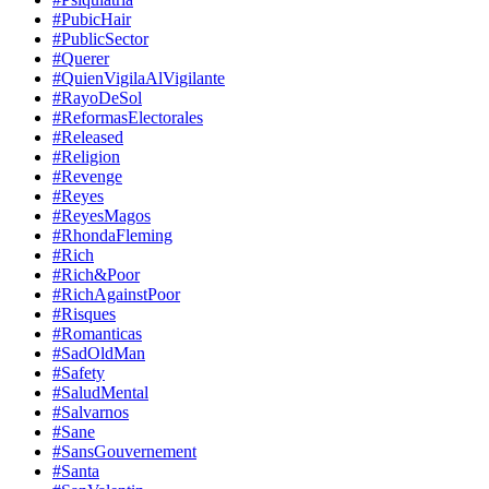
#PubicHair
#PublicSector
#Querer
#QuienVigilaAlVigilante
#RayoDeSol
#ReformasElectorales
#Released
#Religion
#Revenge
#Reyes
#ReyesMagos
#RhondaFleming
#Rich
#Rich&Poor
#RichAgainstPoor
#Risques
#Romanticas
#SadOldMan
#Safety
#SaludMental
#Salvarnos
#Sane
#SansGouvernement
#Santa