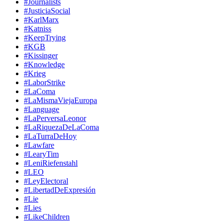
#Journalists
#JusticiaSocial
#KarlMarx
#Katniss
#KeepTrying
#KGB
#Kissinger
#Knowledge
#Krieg
#LaborStrike
#LaComa
#LaMismaViejaEuropa
#Language
#LaPerversaLeonor
#LaRiquezaDeLaComa
#LaTurraDeHoy
#Lawfare
#LearyTim
#LeniRiefenstahl
#LEO
#LeyElectoral
#LibertadDeExpresión
#Lie
#Lies
#LikeChildren