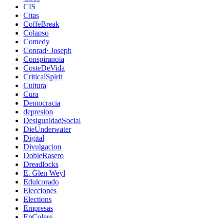
CIS
Citas
CoffeBreak
Colapso
Comedy
Conrad· Joseph
Conspiranoia
CosteDeVida
CriticalSpirit
Cultura
Cura
Democracia
depresion
DesigualdadSocial
DieUnderwater
Digital
Divulgacion
DobleRasero
Dreadlocks
E. Glen Weyl
Edulcorado
Elecciones
Elections
Empresas
EnColere