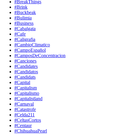
#BreakThings
#Brink
#Buckbeak
#Bulimia
#Business
#Cabalgata
#Cafe
#Caligrafia
#CambioClimatico
#CampoEspañol
#CamposDeConcentracion
#Canciones
#Candidates
#Candidatos
#Candidats
#Capital
#Capitalism
#Capitalismo
#Capitalistland
#Carnaval
#Catastrofe
#Celda211
#CeltasCortos
#Centaur
#ChihuahuaPearl