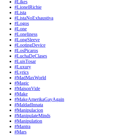
#Likes
#LionelRichie
#Lista
#ListaNoExhaustiva
#Logos
#Lone
#Loneliness
#LongSleeve
#LootingDevice
#LosPicaros
#LuchaDeClases
#LuisTosar
#Luxury
#Lyrics
#MadMaxWorld
#Magic
#MaisonVide
#Make
#MakeAmerikaGayAgain
#MaldadInnata
#Manipulacion
#ManipulateMinds
#Manipulation
#Mantra
#Mars