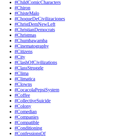
#ChildComicCharacters
#Chiron
#ChisteMalo
#ChoqueDeCivilizaciones
#ChristDemNewLeft
#ChristianDemocrats
#Christmas
#Chumbawamba
#Cinematography
#Citizens
#City
#ClashOfCivilizations
#ClassStruggle
#Clima
#Climatica
#Clowns
#CocacolaPepsiSystem
#Coffee
#CollectiveSuicide
#Colony
#Comedian
#Companies
#Compatible
#Conditioning
#ConfessionsOf