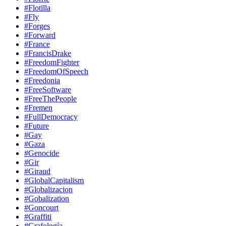
#Flotilla
#Fly
#Forges
#Forward
#France
#FrancisDrake
#FreedomFighter
#FreedomOfSpeech
#Freedonia
#FreeSoftware
#FreeThePeople
#Fremen
#FullDemocracy
#Future
#Gay
#Gaza
#Genocide
#Gir
#Giraud
#GlobalCapitalism
#Globalizacion
#Gobalization
#Goncourt
#Graffiti
#Grafología