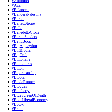
#Autumno
#Azar
#Balanced
#BanderaPalestina
#Barbie
#BarrettStrong
#Bello
#BenedettoCroce
#BernieSanders
#BettyBoop
#BigAlgorythm
#BigBrother
#BigTech
#Billionaire
#Billionaires
#Billón
#Bipartisanship
#Bipolar
#BladeRunner
#Bloques
#Blueberry
#BlueScreenOfDeath
#BothLiberalEconomy
#Botox
#Brain