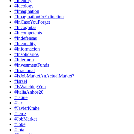
#Identify
#Ideology
#Imagination
#ImaginationOrExtinction
#InCaseYouForget
#Incognitas
#Incompetents
#Indefensas
#Inequality
#Informacion
#Insolidarios
#Intermon
#InvestmentFunds
#Irracional
#IsJobMarketAnActualMarket?
#Israel
#IsWatchingYou
#ItaliaAnhos20
#Jaque
#Jar
#JavierKrahe
#Jerez
#JobMarket
#Joke
#Jota