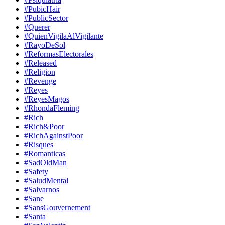
#PubicHair
#PublicSector
#Querer
#QuienVigilaAlVigilante
#RayoDeSol
#ReformasElectorales
#Released
#Religion
#Revenge
#Reyes
#ReyesMagos
#RhondaFleming
#Rich
#Rich&Poor
#RichAgainstPoor
#Risques
#Romanticas
#SadOldMan
#Safety
#SaludMental
#Salvarnos
#Sane
#SansGouvernement
#Santa