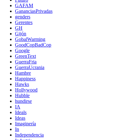
GAFAM
GananciasPrivadas
genders
Gerentes
GH
Gijón
GobalWarming
GoodCopBadCop
Google
GreenText
GuerraFria
GuerraUcrania
Hambre
Happiness
Hawks
Hollywood
Hubble
hundirse
IA
Ideals
Ideas
Imaginería
In
Independencia