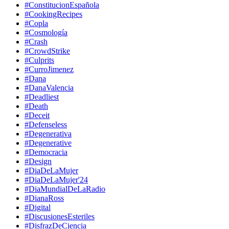
#ConstitucionEspañola
#CookingRecipes
#Copla
#Cosmología
#Crash
#CrowdStrike
#Culprits
#CurroJimenez
#Dana
#DanaValencia
#Deadliest
#Death
#Deceit
#Defenseless
#Degenerativa
#Degenerative
#Democracia
#Design
#DiaDeLaMujer
#DiaDeLaMujer'24
#DiaMundialDeLaRadio
#DianaRoss
#Digital
#DiscusionesEsteriles
#DisfrazDeCiencia