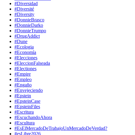
#Diversidad
#Diversité
#Diversity
#DonnieBrasco
#DonnieDarko
#DonnieTrumpo
#DrugAddict
#Dune
#Ecologia
#Economía
#Elecciones
#EleccionFalseada
#Electiones
#Empire
#Empleo
#Engaño
#Envejeciendo
#Epstein
#EpsteinCase
#EpsteinFiles
#Escritura
#EscuchandoAhora
#Escultura
#EsElMercadoDeTrabajoUnMercadoDeVerdad?
#esLibre2026