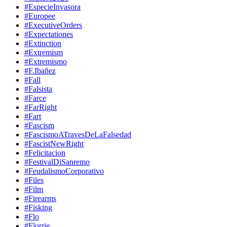
#EspecieInvasora
#Europee
#ExecutiveOrders
#Expectationes
#Extinction
#Extremism
#Extremismo
#F.Ibañez
#Fall
#Falsista
#Farce
#FarRight
#Fart
#Fascism
#FascismoATravesDeLaFalsedad
#FascistNewRight
#Felicitacion
#FestivalDiSanremo
#FeudalismoCorporativo
#Files
#Film
#Firearms
#Fisking
#Flo
#Florrie