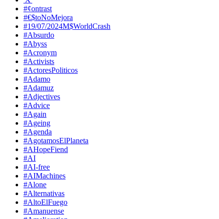
#¢ontrast
#€$toNoMejora
#19/07/2024M$WorldCrash
#Absurdo
#Abyss
#Acronym
#Activists
#ActoresPoliticos
#Adamo
#Adamuz
#Adjectives
#Advice
#Again
#Ageing
#Agenda
#AgotamosElPlaneta
#AHopeFiend
#AI
#AI-free
#AIMachines
#Alone
#Alternativas
#AltoElFuego
#Amanuense