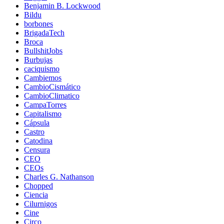
Benjamin B. Lockwood
Bildu
borbones
BrigadaTech
Broca
BullshitJobs
Burbujas
caciquismo
Cambiemos
CambioCismático
CambioClimatico
CampaTorres
Capitalismo
Cápsula
Castro
Catodina
Censura
CEO
CEOs
Charles G. Nathanson
Chopped
Ciencia
Cilurnigos
Cine
Circo