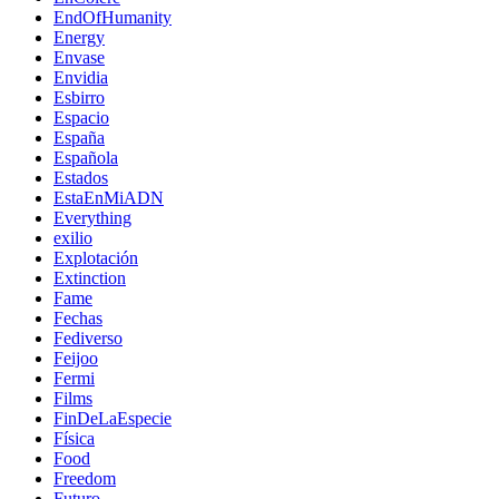
EndOfHumanity
Energy
Envase
Envidia
Esbirro
Espacio
España
Española
Estados
EstaEnMiADN
Everything
exilio
Explotación
Extinction
Fame
Fechas
Fediverso
Feijoo
Fermi
Films
FinDeLaEspecie
Física
Food
Freedom
Futuro