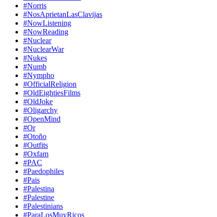
#Norris
#NosAprietanLasClavijas
#NowListening
#NowReading
#Nuclear
#NuclearWar
#Nukes
#Numb
#Nympho
#OfficialReligion
#OldEightiesFilms
#OldJoke
#Oligarchy
#OpenMind
#Or
#Otoño
#Outfits
#Oxfam
#PAC
#Paedophiles
#Pais
#Palestina
#Palestine
#Palestinians
#ParaLosMuyRicos