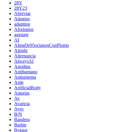
28Y
28Y23
Abreviar
Adagios
adapting
Aforismos
agiotaje
AI
AlmaDe95octanosConPlomo
Alright
Alternancia
AlwaysAI
Anodina
Antihumano
Antisistema
Arde
ArtificialBody
Asturias
Av
Avaricia
Ayes
B/N
Bandera
Barbie
Beggar