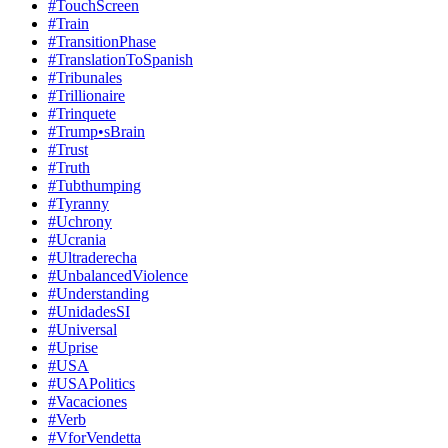
#TouchScreen
#Train
#TransitionPhase
#TranslationToSpanish
#Tribunales
#Trillionaire
#Trinquete
#Trump•sBrain
#Trust
#Truth
#Tubthumping
#Tyranny
#Uchrony
#Ucrania
#Ultraderecha
#UnbalancedViolence
#Understanding
#UnidadesSI
#Universal
#Uprise
#USA
#USAPolitics
#Vacaciones
#Verb
#VforVendetta