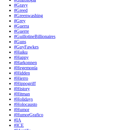
#Gravy
#Greed
#Greenwashing
#Grey
#Guerra
#Guerre
#GuillotineBillionaires
#Guns
#GuyFawkes
#Haiku
#Happy
#Harkonnen
#Hegemonía
#Hidden
#Hierro
#Hippogriff
#History
#Hitman
#Holidays
#Holocausto
#Humor
#HumorGrafico
#IA
#ICE