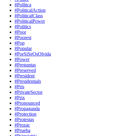
#Política
#PoliticalAction
#PoliticalClass
#PoliticalPower
#Politics
#Poor
#Poorest
#Pop
#Popular
#PorSiSeOsOlvida
#Power
#Preguntas
#Preserved
#President
#Presidentials
#Pris
#PrivateSector
#Prix
#Pronounced
#Propaganda
#Protection
#Protestas
#Prozac
#Prueba
#Psiquiatria