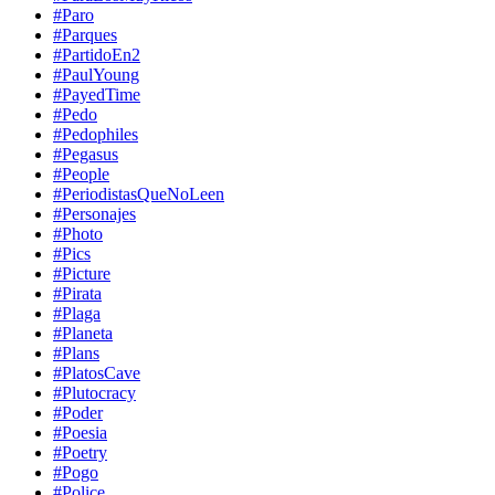
#Paro
#Parques
#PartidoEn2
#PaulYoung
#PayedTime
#Pedo
#Pedophiles
#Pegasus
#People
#PeriodistasQueNoLeen
#Personajes
#Photo
#Pics
#Picture
#Pirata
#Plaga
#Planeta
#Plans
#PlatosCave
#Plutocracy
#Poder
#Poesia
#Poetry
#Pogo
#Police