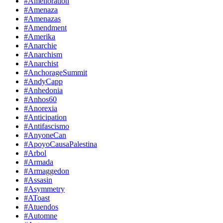
#Amelioration
#Amenaza
#Amenazas
#Amendment
#Amerika
#Anarchie
#Anarchism
#Anarchist
#AnchorageSummit
#AndyCapp
#Anhedonia
#Anhos60
#Anorexia
#Anticipation
#Antifascismo
#AnyoneCan
#ApoyoCausaPalestina
#Arbol
#Armada
#Armaggedon
#Assasin
#Asymmetry
#AToast
#Atuendos
#Automne