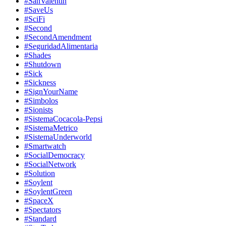
#SanValentin
#SaveUs
#SciFi
#Second
#SecondAmendment
#SeguridadAlimentaria
#Shades
#Shutdown
#Sick
#Sickness
#SignYourName
#Simbolos
#Sionists
#SistemaCocacola-Pepsi
#SistemaMetrico
#SistemaUnderworld
#Smartwatch
#SocialDemocracy
#SocialNetwork
#Solution
#Soylent
#SoylentGreen
#SpaceX
#Spectators
#Standard