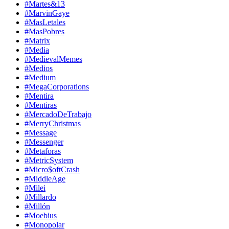
#Martes&13
#MarvinGaye
#MasLetales
#MasPobres
#Matrix
#Media
#MedievalMemes
#Medios
#Medium
#MegaCorporations
#Mentira
#Mentiras
#MercadoDeTrabajo
#MerryChristmas
#Message
#Messenger
#Metaforas
#MetricSystem
#Micro$oftCrash
#MiddleAge
#Milei
#Millardo
#Millón
#Moebius
#Monopolar