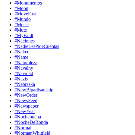
#Monumentos
#Moon
#MoveFast
#Mundo
#Music
#Mute
#MyFault
#Naciones
#NadieLesPideCuentas
#Naked
#Name
#Naturaleza
#Navalny
#Navidad
#Nazis
#Nebraska
#NewBipartisanship
#NewOrder
#NewsFeed
#Newspaper
#NewYear
#Nochebuena
#NocheDeRonda
#Normal
#NormanWhitfield