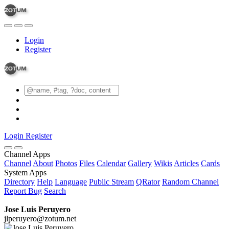
Login
Register
Login
Register
Channel Apps
Channel
About
Photos
Files
Calendar
Gallery
Wikis
Articles
Cards
System Apps
Directory
Help
Language
Public Stream
QRator
Random Channel
Report Bug
Search
Jose Luis Peruyero
jlperuyero@zotum.net