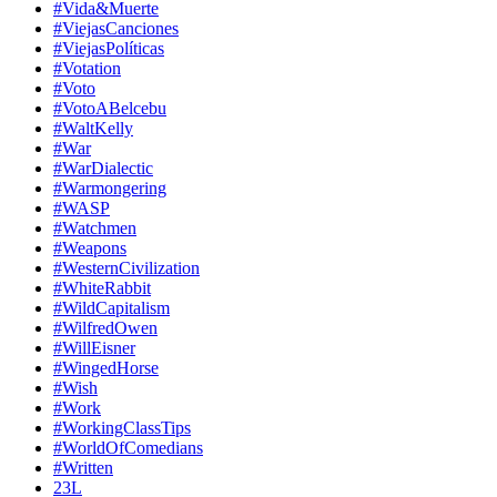
#Vida&Muerte
#ViejasCanciones
#ViejasPolíticas
#Votation
#Voto
#VotoABelcebu
#WaltKelly
#War
#WarDialectic
#Warmongering
#WASP
#Watchmen
#Weapons
#WesternCivilization
#WhiteRabbit
#WildCapitalism
#WilfredOwen
#WillEisner
#WingedHorse
#Wish
#Work
#WorkingClassTips
#WorldOfComedians
#Written
23L