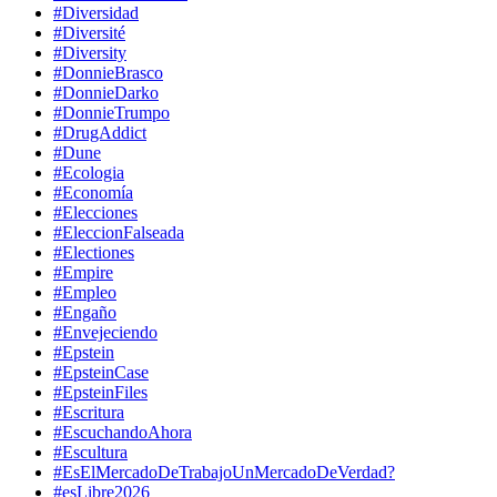
#Diversidad
#Diversité
#Diversity
#DonnieBrasco
#DonnieDarko
#DonnieTrumpo
#DrugAddict
#Dune
#Ecologia
#Economía
#Elecciones
#EleccionFalseada
#Electiones
#Empire
#Empleo
#Engaño
#Envejeciendo
#Epstein
#EpsteinCase
#EpsteinFiles
#Escritura
#EscuchandoAhora
#Escultura
#EsElMercadoDeTrabajoUnMercadoDeVerdad?
#esLibre2026