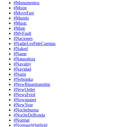
#Monumentos
#Moon
#MoveFast
#Mundo
#Music
#Mute
#MyFault
#Naciones
#NadieLesPideCuentas
#Naked
#Name
#Naturaleza
#Navalny
#Navidad
#Nazis
#Nebraska
#NewBipartisanship
#NewOrder
#NewsFeed
#Newspaper
#NewYear
#Nochebuena
#NocheDeRonda
#Normal
#NormanWhitfield