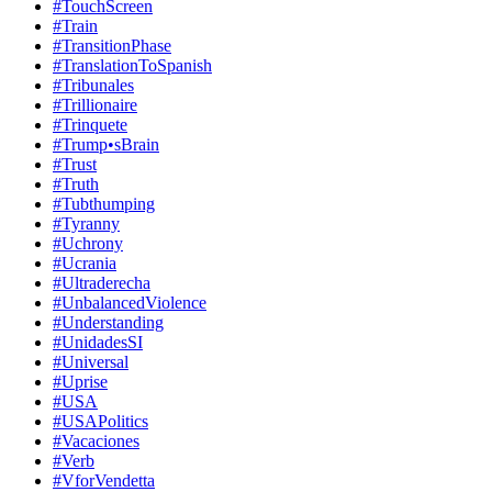
#TouchScreen
#Train
#TransitionPhase
#TranslationToSpanish
#Tribunales
#Trillionaire
#Trinquete
#Trump•sBrain
#Trust
#Truth
#Tubthumping
#Tyranny
#Uchrony
#Ucrania
#Ultraderecha
#UnbalancedViolence
#Understanding
#UnidadesSI
#Universal
#Uprise
#USA
#USAPolitics
#Vacaciones
#Verb
#VforVendetta