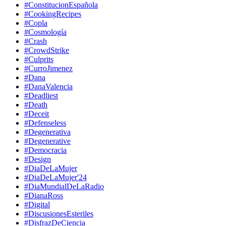
#ConstitucionEspañola
#CookingRecipes
#Copla
#Cosmología
#Crash
#CrowdStrike
#Culprits
#CurroJimenez
#Dana
#DanaValencia
#Deadliest
#Death
#Deceit
#Defenseless
#Degenerativa
#Degenerative
#Democracia
#Design
#DiaDeLaMujer
#DiaDeLaMujer'24
#DiaMundialDeLaRadio
#DianaRoss
#Digital
#DiscusionesEsteriles
#DisfrazDeCiencia