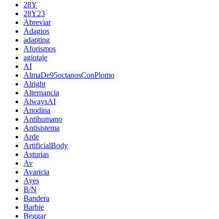
28Y
28Y23
Abreviar
Adagios
adapting
Aforismos
agiotaje
AI
AlmaDe95octanosConPlomo
Alright
Alternancia
AlwaysAI
Anodina
Antihumano
Antisistema
Arde
ArtificialBody
Asturias
Av
Avaricia
Ayes
B/N
Bandera
Barbie
Beggar