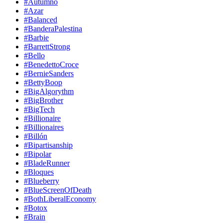
#Autumno
#Azar
#Balanced
#BanderaPalestina
#Barbie
#BarrettStrong
#Bello
#BenedettoCroce
#BernieSanders
#BettyBoop
#BigAlgorythm
#BigBrother
#BigTech
#Billionaire
#Billionaires
#Billón
#Bipartisanship
#Bipolar
#BladeRunner
#Bloques
#Blueberry
#BlueScreenOfDeath
#BothLiberalEconomy
#Botox
#Brain