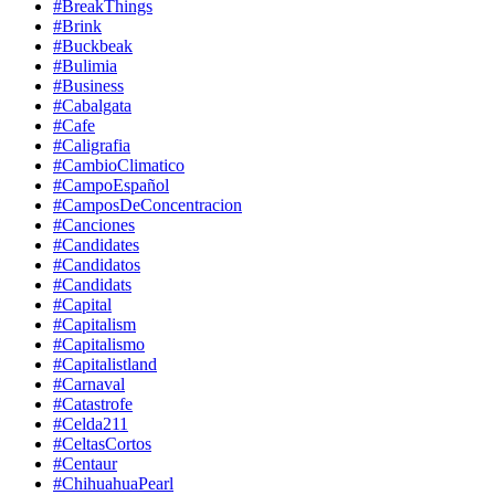
#BreakThings
#Brink
#Buckbeak
#Bulimia
#Business
#Cabalgata
#Cafe
#Caligrafia
#CambioClimatico
#CampoEspañol
#CamposDeConcentracion
#Canciones
#Candidates
#Candidatos
#Candidats
#Capital
#Capitalism
#Capitalismo
#Capitalistland
#Carnaval
#Catastrofe
#Celda211
#CeltasCortos
#Centaur
#ChihuahuaPearl