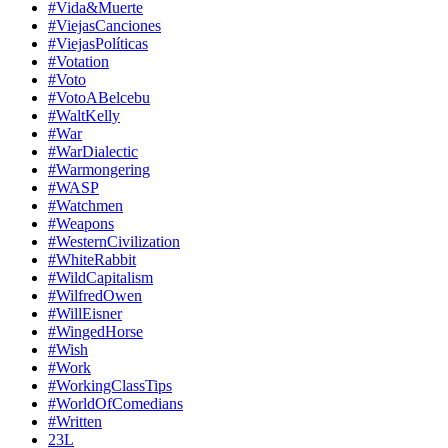
#Vida&Muerte
#ViejasCanciones
#ViejasPolíticas
#Votation
#Voto
#VotoABelcebu
#WaltKelly
#War
#WarDialectic
#Warmongering
#WASP
#Watchmen
#Weapons
#WesternCivilization
#WhiteRabbit
#WildCapitalism
#WilfredOwen
#WillEisner
#WingedHorse
#Wish
#Work
#WorkingClassTips
#WorldOfComedians
#Written
23L