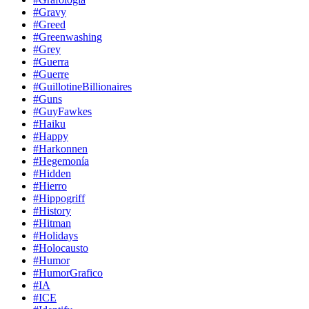
#Gravy
#Greed
#Greenwashing
#Grey
#Guerra
#Guerre
#GuillotineBillionaires
#Guns
#GuyFawkes
#Haiku
#Happy
#Harkonnen
#Hegemonía
#Hidden
#Hierro
#Hippogriff
#History
#Hitman
#Holidays
#Holocausto
#Humor
#HumorGrafico
#IA
#ICE