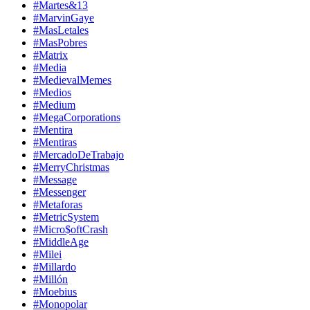
#Martes&13
#MarvinGaye
#MasLetales
#MasPobres
#Matrix
#Media
#MedievalMemes
#Medios
#Medium
#MegaCorporations
#Mentira
#Mentiras
#MercadoDeTrabajo
#MerryChristmas
#Message
#Messenger
#Metaforas
#MetricSystem
#Micro$oftCrash
#MiddleAge
#Milei
#Millardo
#Millón
#Moebius
#Monopolar