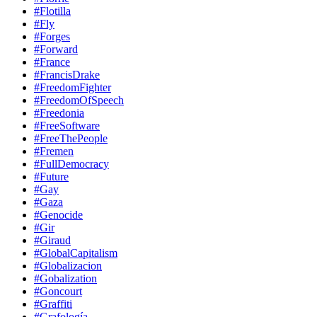
#Flotilla
#Fly
#Forges
#Forward
#France
#FrancisDrake
#FreedomFighter
#FreedomOfSpeech
#Freedonia
#FreeSoftware
#FreeThePeople
#Fremen
#FullDemocracy
#Future
#Gay
#Gaza
#Genocide
#Gir
#Giraud
#GlobalCapitalism
#Globalizacion
#Gobalization
#Goncourt
#Graffiti
#Grafología