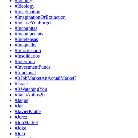
#Identify
#Ideology
#Imagination
#ImaginationOrExtinction
#InCaseYouForget
#Incognitas
#Incompetents
#Indefensas
#Inequality
#Informacion
#Insolidarios
#Intermon
#InvestmentFunds
#Irracional
#IsJobMarketAnActualMarket?
#Israel
#IsWatchingYou
#ItaliaAnhos20
#Jaque
#Jar
#JavierKrahe
#Jerez
#JobMarket
#Joke
#Jota