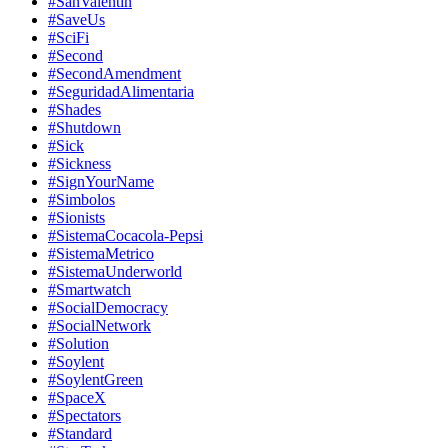
#SanValentin
#SaveUs
#SciFi
#Second
#SecondAmendment
#SeguridadAlimentaria
#Shades
#Shutdown
#Sick
#Sickness
#SignYourName
#Simbolos
#Sionists
#SistemaCocacola-Pepsi
#SistemaMetrico
#SistemaUnderworld
#Smartwatch
#SocialDemocracy
#SocialNetwork
#Solution
#Soylent
#SoylentGreen
#SpaceX
#Spectators
#Standard