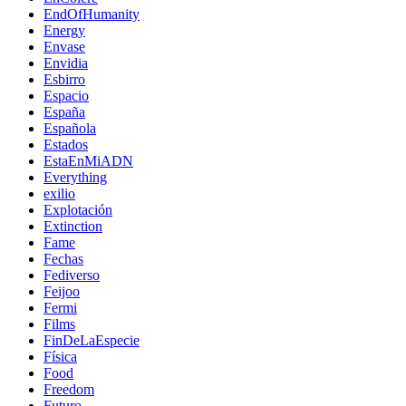
EndOfHumanity
Energy
Envase
Envidia
Esbirro
Espacio
España
Española
Estados
EstaEnMiADN
Everything
exilio
Explotación
Extinction
Fame
Fechas
Fediverso
Feijoo
Fermi
Films
FinDeLaEspecie
Física
Food
Freedom
Futuro