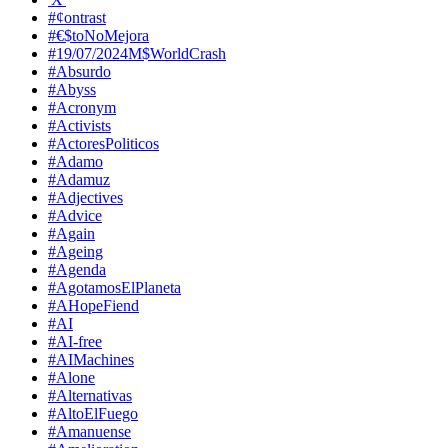
#¢ontrast
#€$toNoMejora
#19/07/2024M$WorldCrash
#Absurdo
#Abyss
#Acronym
#Activists
#ActoresPoliticos
#Adamo
#Adamuz
#Adjectives
#Advice
#Again
#Ageing
#Agenda
#AgotamosElPlaneta
#AHopeFiend
#AI
#AI-free
#AIMachines
#Alone
#Alternativas
#AltoElFuego
#Amanuense