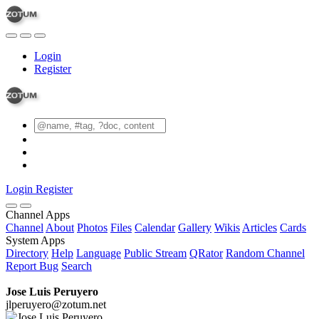
Login
Register
Login
Register
Channel Apps
Channel
About
Photos
Files
Calendar
Gallery
Wikis
Articles
Cards
System Apps
Directory
Help
Language
Public Stream
QRator
Random Channel
Report Bug
Search
Jose Luis Peruyero
jlperuyero@zotum.net