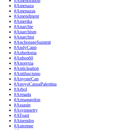
#Amelioration
#Amenaza
#Amenazas
#Amendment
#Amerika
#Anarchie
#Anarchism
#Anarchist
#AnchorageSummit
#AndyCapp
#Anhedonia
#Anhos60
#Anorexia
#Anticipation
#Antifascismo
#AnyoneCan
#ApoyoCausaPalestina
#Arbol
#Armada
#Armaggedon
#Assasin
#Asymmetry
#AToast
#Atuendos
#Automne