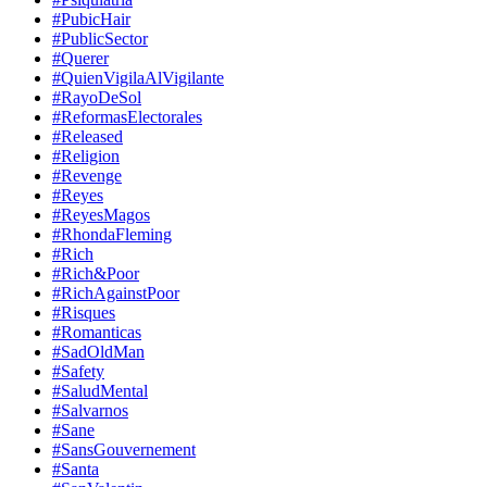
#PubicHair
#PublicSector
#Querer
#QuienVigilaAlVigilante
#RayoDeSol
#ReformasElectorales
#Released
#Religion
#Revenge
#Reyes
#ReyesMagos
#RhondaFleming
#Rich
#Rich&Poor
#RichAgainstPoor
#Risques
#Romanticas
#SadOldMan
#Safety
#SaludMental
#Salvarnos
#Sane
#SansGouvernement
#Santa