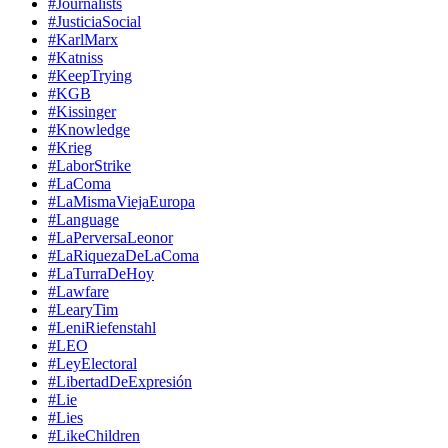
#Journalists
#JusticiaSocial
#KarlMarx
#Katniss
#KeepTrying
#KGB
#Kissinger
#Knowledge
#Krieg
#LaborStrike
#LaComa
#LaMismaViejaEuropa
#Language
#LaPerversaLeonor
#LaRiquezaDeLaComa
#LaTurraDeHoy
#Lawfare
#LearyTim
#LeniRiefenstahl
#LEO
#LeyElectoral
#LibertadDeExpresión
#Lie
#Lies
#LikeChildren