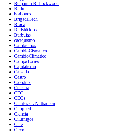
Benjamin B. Lockwood
Bildu
borbones
BrigadaTech
Broca
BullshitJobs
Burbujas
caciquismo
Cambiemos
CambioCismático
CambioClimatico
CampaTorres
Capitalismo
Cápsula
Castro
Catodina
Censura
CEO
CEOs
Charles G. Nathanson
Chopped
Ciencia
Cilurnigos
Cine
Circo