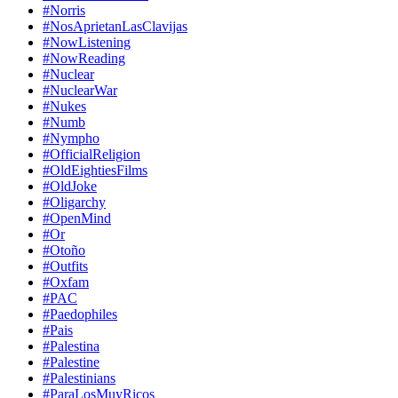
#Norris
#NosAprietanLasClavijas
#NowListening
#NowReading
#Nuclear
#NuclearWar
#Nukes
#Numb
#Nympho
#OfficialReligion
#OldEightiesFilms
#OldJoke
#Oligarchy
#OpenMind
#Or
#Otoño
#Outfits
#Oxfam
#PAC
#Paedophiles
#Pais
#Palestina
#Palestine
#Palestinians
#ParaLosMuyRicos