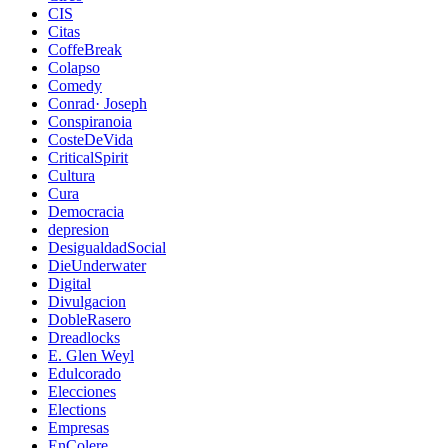
CIS
Citas
CoffeBreak
Colapso
Comedy
Conrad· Joseph
Conspiranoia
CosteDeVida
CriticalSpirit
Cultura
Cura
Democracia
depresion
DesigualdadSocial
DieUnderwater
Digital
Divulgacion
DobleRasero
Dreadlocks
E. Glen Weyl
Edulcorado
Elecciones
Elections
Empresas
EnColere