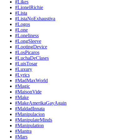
#Likes
#LionelRichie
#Lista
#ListaNoExhaustiva
#Logos
#Lone
#Loneliness
#LongSleeve
#LootingDevice
#LosPicaros
#LuchaDeClases
#LuisTosar
#Luxury
#Lyrics
#MadMaxWorld
#Magic
#MaisonVide
#Make
#MakeAmerikaGayAgain
#MaldadInnata
#Manipulacion
#ManipulateMinds
#Manipulation
#Mantra
#Mars