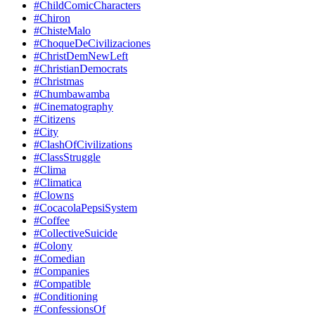
#ChildComicCharacters
#Chiron
#ChisteMalo
#ChoqueDeCivilizaciones
#ChristDemNewLeft
#ChristianDemocrats
#Christmas
#Chumbawamba
#Cinematography
#Citizens
#City
#ClashOfCivilizations
#ClassStruggle
#Clima
#Climatica
#Clowns
#CocacolaPepsiSystem
#Coffee
#CollectiveSuicide
#Colony
#Comedian
#Companies
#Compatible
#Conditioning
#ConfessionsOf