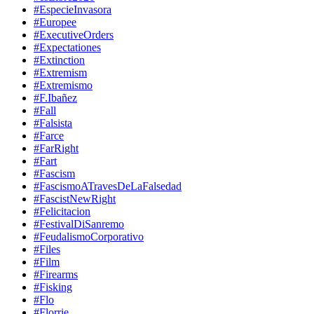
#EspecieInvasora
#Europee
#ExecutiveOrders
#Expectationes
#Extinction
#Extremism
#Extremismo
#F.Ibañez
#Fall
#Falsista
#Farce
#FarRight
#Fart
#Fascism
#FascismoATravesDeLaFalsedad
#FascistNewRight
#Felicitacion
#FestivalDiSanremo
#FeudalismoCorporativo
#Files
#Film
#Firearms
#Fisking
#Flo
#Florrie