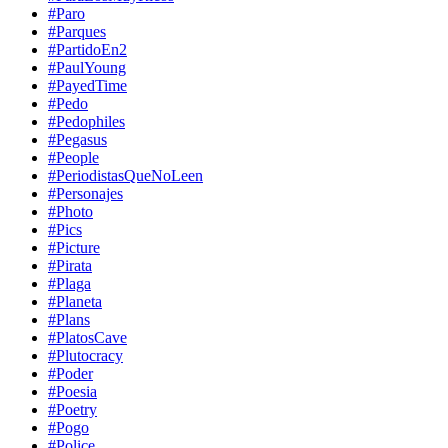
#Paro
#Parques
#PartidoEn2
#PaulYoung
#PayedTime
#Pedo
#Pedophiles
#Pegasus
#People
#PeriodistasQueNoLeen
#Personajes
#Photo
#Pics
#Picture
#Pirata
#Plaga
#Planeta
#Plans
#PlatosCave
#Plutocracy
#Poder
#Poesia
#Poetry
#Pogo
#Police