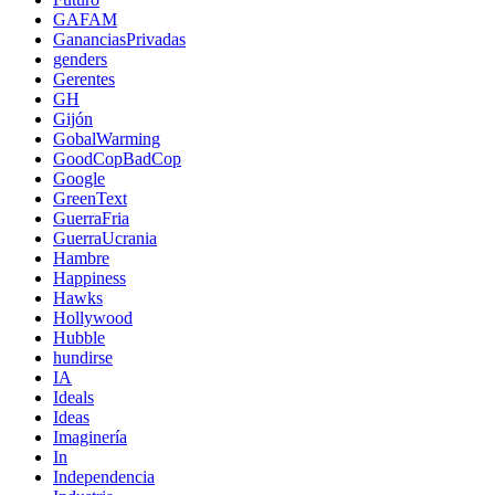
GAFAM
GananciasPrivadas
genders
Gerentes
GH
Gijón
GobalWarming
GoodCopBadCop
Google
GreenText
GuerraFria
GuerraUcrania
Hambre
Happiness
Hawks
Hollywood
Hubble
hundirse
IA
Ideals
Ideas
Imaginería
In
Independencia