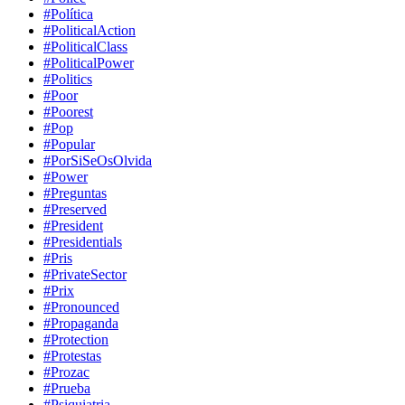
#Política
#PoliticalAction
#PoliticalClass
#PoliticalPower
#Politics
#Poor
#Poorest
#Pop
#Popular
#PorSiSeOsOlvida
#Power
#Preguntas
#Preserved
#President
#Presidentials
#Pris
#PrivateSector
#Prix
#Pronounced
#Propaganda
#Protection
#Protestas
#Prozac
#Prueba
#Psiquiatria