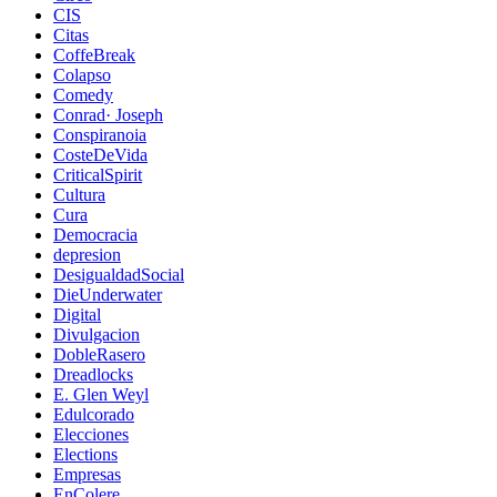
CIS
Citas
CoffeBreak
Colapso
Comedy
Conrad· Joseph
Conspiranoia
CosteDeVida
CriticalSpirit
Cultura
Cura
Democracia
depresion
DesigualdadSocial
DieUnderwater
Digital
Divulgacion
DobleRasero
Dreadlocks
E. Glen Weyl
Edulcorado
Elecciones
Elections
Empresas
EnColere