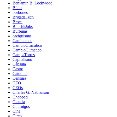
Benjamin B. Lockwood
Bildu
borbones
BrigadaTech
Broca
BullshitJobs
Burbujas
caciquismo
Cambiemos
CambioCismático
CambioClimatico
CampaTorres
Capitalismo
Cápsula
Castro
Catodina
Censura
CEO
CEOs
Charles G. Nathanson
Chopped
Ciencia
Cilurnigos
Cine
Circo