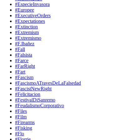
#EspecieInvasora
#Europee
#ExecutiveOrders
#Expectationes
#Extinction
#Extremism
#Extremismo
#F.Ibañez
#Fall
#Falsista
#Farce
#FarRight
#Fart
#Fascism
#FascismoATravesDeLaFalsedad
#FascistNewRight
#Felicitacion
#FestivalDiSanremo
#FeudalismoCorporativo
#Files
#Film
#Firearms
#Fisking
#Flo
#Florrie