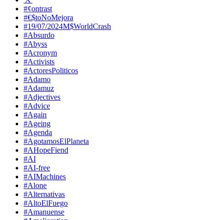
#¢ontrast
#€$toNoMejora
#19/07/2024M$WorldCrash
#Absurdo
#Abyss
#Acronym
#Activists
#ActoresPoliticos
#Adamo
#Adamuz
#Adjectives
#Advice
#Again
#Ageing
#Agenda
#AgotamosElPlaneta
#AHopeFiend
#AI
#AI-free
#AIMachines
#Alone
#Alternativas
#AltoElFuego
#Amanuense