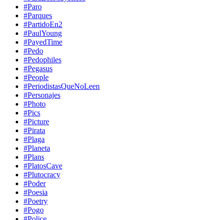
#Paro
#Parques
#PartidoEn2
#PaulYoung
#PayedTime
#Pedo
#Pedophiles
#Pegasus
#People
#PeriodistasQueNoLeen
#Personajes
#Photo
#Pics
#Picture
#Pirata
#Plaga
#Planeta
#Plans
#PlatosCave
#Plutocracy
#Poder
#Poesia
#Poetry
#Pogo
#Police