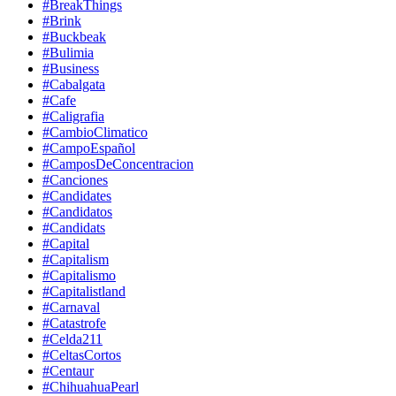
#BreakThings
#Brink
#Buckbeak
#Bulimia
#Business
#Cabalgata
#Cafe
#Caligrafia
#CambioClimatico
#CampoEspañol
#CamposDeConcentracion
#Canciones
#Candidates
#Candidatos
#Candidats
#Capital
#Capitalism
#Capitalismo
#Capitalistland
#Carnaval
#Catastrofe
#Celda211
#CeltasCortos
#Centaur
#ChihuahuaPearl