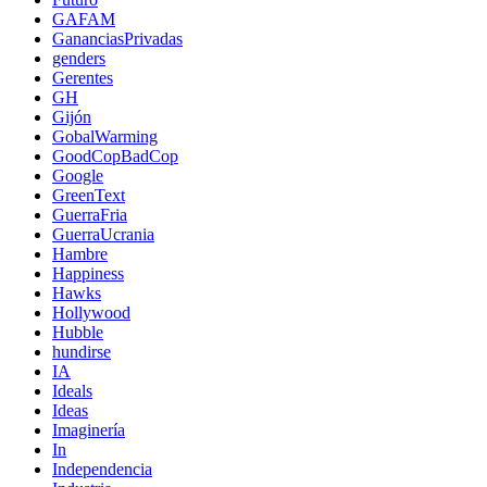
GAFAM
GananciasPrivadas
genders
Gerentes
GH
Gijón
GobalWarming
GoodCopBadCop
Google
GreenText
GuerraFria
GuerraUcrania
Hambre
Happiness
Hawks
Hollywood
Hubble
hundirse
IA
Ideals
Ideas
Imaginería
In
Independencia