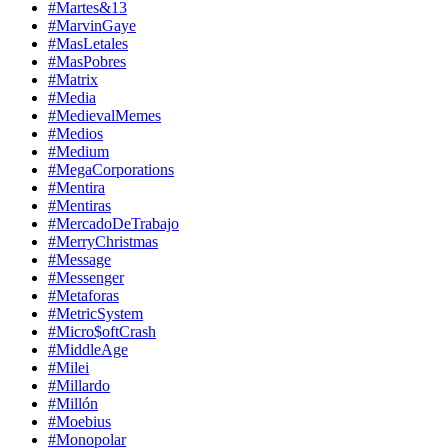
#Martes&13
#MarvinGaye
#MasLetales
#MasPobres
#Matrix
#Media
#MedievalMemes
#Medios
#Medium
#MegaCorporations
#Mentira
#Mentiras
#MercadoDeTrabajo
#MerryChristmas
#Message
#Messenger
#Metaforas
#MetricSystem
#Micro$oftCrash
#MiddleAge
#Milei
#Millardo
#Millón
#Moebius
#Monopolar