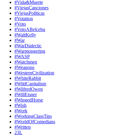
#Vida&Muerte
#ViejasCanciones
#ViejasPolíticas
#Votation
#Voto
#VotoABelcebu
#WaltKelly
#War
#WarDialectic
#Warmongering
#WASP
#Watchmen
#Weapons
#WesternCivilization
#WhiteRabbit
#WildCapitalism
#WilfredOwen
#WillEisner
#WingedHorse
#Wish
#Work
#WorkingClassTips
#WorldOfComedians
#Written
23L