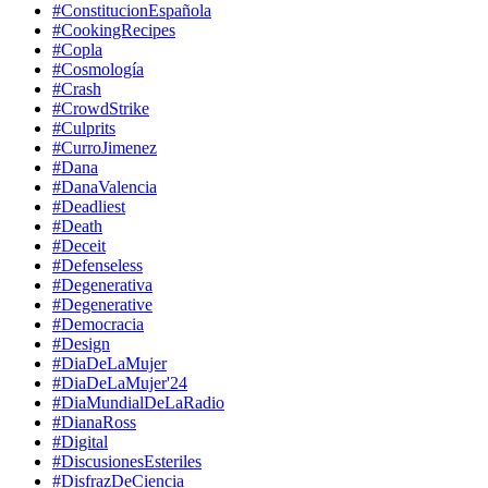
#ConstitucionEspañola
#CookingRecipes
#Copla
#Cosmología
#Crash
#CrowdStrike
#Culprits
#CurroJimenez
#Dana
#DanaValencia
#Deadliest
#Death
#Deceit
#Defenseless
#Degenerativa
#Degenerative
#Democracia
#Design
#DiaDeLaMujer
#DiaDeLaMujer'24
#DiaMundialDeLaRadio
#DianaRoss
#Digital
#DiscusionesEsteriles
#DisfrazDeCiencia