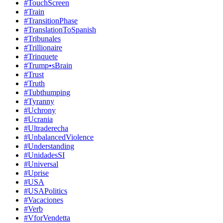
#TouchScreen
#Train
#TransitionPhase
#TranslationToSpanish
#Tribunales
#Trillionaire
#Trinquete
#Trump•sBrain
#Trust
#Truth
#Tubthumping
#Tyranny
#Uchrony
#Ucrania
#Ultraderecha
#UnbalancedViolence
#Understanding
#UnidadesSI
#Universal
#Uprise
#USA
#USAPolitics
#Vacaciones
#Verb
#VforVendetta