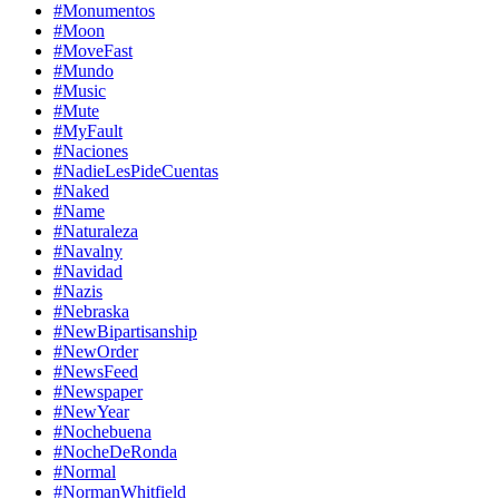
#Monumentos
#Moon
#MoveFast
#Mundo
#Music
#Mute
#MyFault
#Naciones
#NadieLesPideCuentas
#Naked
#Name
#Naturaleza
#Navalny
#Navidad
#Nazis
#Nebraska
#NewBipartisanship
#NewOrder
#NewsFeed
#Newspaper
#NewYear
#Nochebuena
#NocheDeRonda
#Normal
#NormanWhitfield