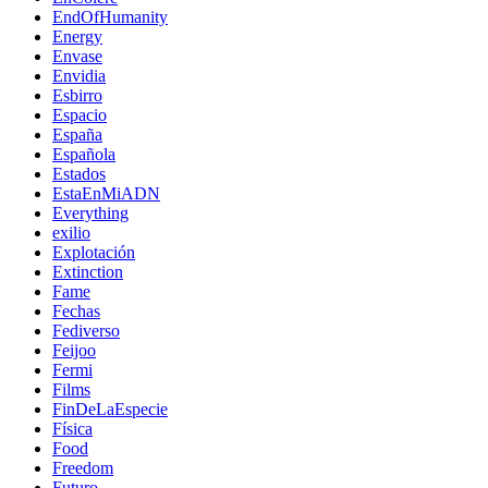
EndOfHumanity
Energy
Envase
Envidia
Esbirro
Espacio
España
Española
Estados
EstaEnMiADN
Everything
exilio
Explotación
Extinction
Fame
Fechas
Fediverso
Feijoo
Fermi
Films
FinDeLaEspecie
Física
Food
Freedom
Futuro