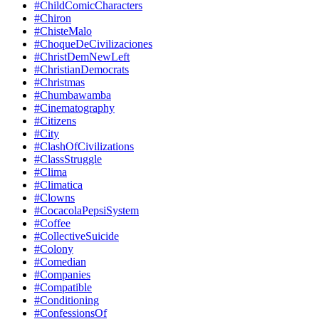
#ChildComicCharacters
#Chiron
#ChisteMalo
#ChoqueDeCivilizaciones
#ChristDemNewLeft
#ChristianDemocrats
#Christmas
#Chumbawamba
#Cinematography
#Citizens
#City
#ClashOfCivilizations
#ClassStruggle
#Clima
#Climatica
#Clowns
#CocacolaPepsiSystem
#Coffee
#CollectiveSuicide
#Colony
#Comedian
#Companies
#Compatible
#Conditioning
#ConfessionsOf