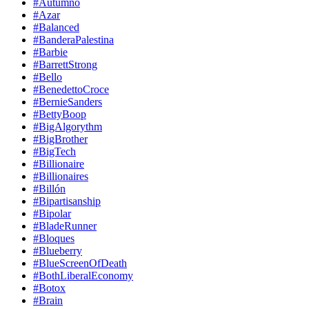
#Autumno
#Azar
#Balanced
#BanderaPalestina
#Barbie
#BarrettStrong
#Bello
#BenedettoCroce
#BernieSanders
#BettyBoop
#BigAlgorythm
#BigBrother
#BigTech
#Billionaire
#Billionaires
#Billón
#Bipartisanship
#Bipolar
#BladeRunner
#Bloques
#Blueberry
#BlueScreenOfDeath
#BothLiberalEconomy
#Botox
#Brain