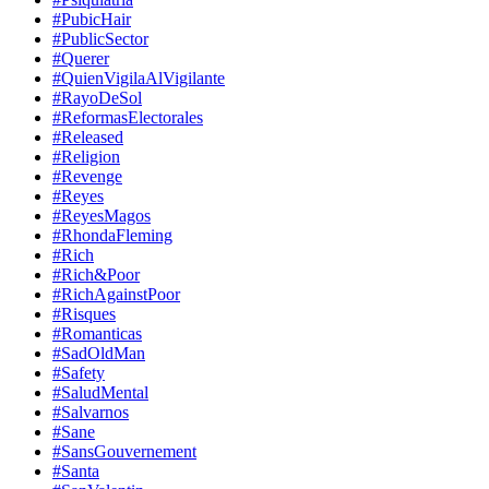
#PubicHair
#PublicSector
#Querer
#QuienVigilaAlVigilante
#RayoDeSol
#ReformasElectorales
#Released
#Religion
#Revenge
#Reyes
#ReyesMagos
#RhondaFleming
#Rich
#Rich&Poor
#RichAgainstPoor
#Risques
#Romanticas
#SadOldMan
#Safety
#SaludMental
#Salvarnos
#Sane
#SansGouvernement
#Santa