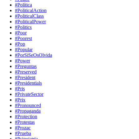
#Política
#PoliticalAction
#PoliticalClass
#PoliticalPower
#Politics
#Poor
#Poorest
#Pop
#Popular
#PorSiSeOsOlvida
#Power
#Preguntas
#Preserved
#President
#Presidentials
#Pris
#PrivateSector
#Prix
#Pronounced
#Propaganda
#Protection
#Protestas
#Prozac
#Prueba
#Psiquiatria