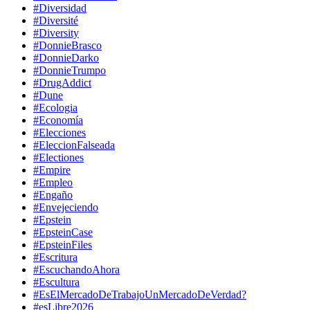
#Diversidad
#Diversité
#Diversity
#DonnieBrasco
#DonnieDarko
#DonnieTrumpo
#DrugAddict
#Dune
#Ecologia
#Economía
#Elecciones
#EleccionFalseada
#Electiones
#Empire
#Empleo
#Engaño
#Envejeciendo
#Epstein
#EpsteinCase
#EpsteinFiles
#Escritura
#EscuchandoAhora
#Escultura
#EsElMercadoDeTrabajoUnMercadoDeVerdad?
#esLibre2026