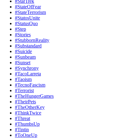
#StarTrek
#StateOfFear
#StateTerrorism
#StatosUnite
#StatusQuo
#Step
#Stories
#StubbornReality
#Substandard
#Suicide
#Sunbeam
#Sunset
#Synchrony
#TacoLarreta
#Taoism
#TecnoFascism
#Terrorist
#TheHungerGames
#TheirPets
#TheOtherKey
#ThinkTwice
#Threat
#ThumbsUp
#Tintin
#ToOneUp