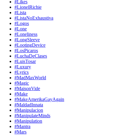
#Likes
#LionelRichie
#Lista
#ListaNoExhaustiva
#Logos
#Lone
#Loneliness
#LongSleeve
#LootingDevice
#LosPicaros
#LuchaDeClases
#LuisTosar
#Luxury
#Lyrics
#MadMaxWorld
#Magic
#MaisonVide
#Make
#MakeAmerikaGayAgain
#MaldadInnata
#Manipulacion
#ManipulateMinds
#Manipulation
#Mantra
#Mars