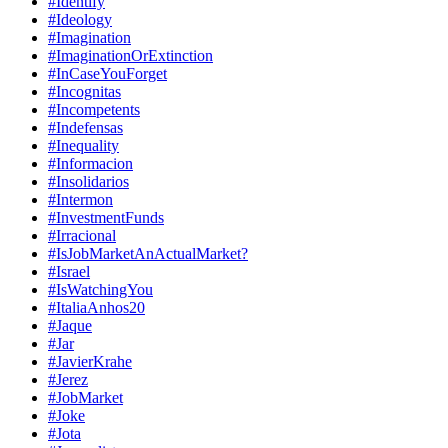
#Identify
#Ideology
#Imagination
#ImaginationOrExtinction
#InCaseYouForget
#Incognitas
#Incompetents
#Indefensas
#Inequality
#Informacion
#Insolidarios
#Intermon
#InvestmentFunds
#Irracional
#IsJobMarketAnActualMarket?
#Israel
#IsWatchingYou
#ItaliaAnhos20
#Jaque
#Jar
#JavierKrahe
#Jerez
#JobMarket
#Joke
#Jota