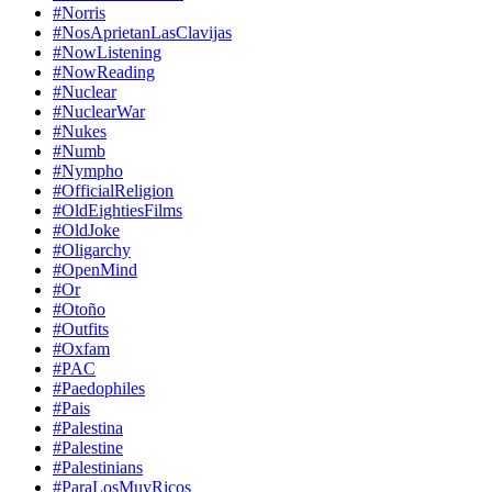
#Norris
#NosAprietanLasClavijas
#NowListening
#NowReading
#Nuclear
#NuclearWar
#Nukes
#Numb
#Nympho
#OfficialReligion
#OldEightiesFilms
#OldJoke
#Oligarchy
#OpenMind
#Or
#Otoño
#Outfits
#Oxfam
#PAC
#Paedophiles
#Pais
#Palestina
#Palestine
#Palestinians
#ParaLosMuyRicos