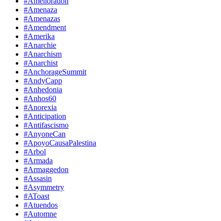
#Amelioration
#Amenaza
#Amenazas
#Amendment
#Amerika
#Anarchie
#Anarchism
#Anarchist
#AnchorageSummit
#AndyCapp
#Anhedonia
#Anhos60
#Anorexia
#Anticipation
#Antifascismo
#AnyoneCan
#ApoyoCausaPalestina
#Arbol
#Armada
#Armaggedon
#Assasin
#Asymmetry
#AToast
#Atuendos
#Automne