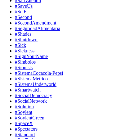
#SanValentin
#SaveUs
#SciFi
#Second
#SecondAmendment
#SeguridadAlimentaria
#Shades
#Shutdown
#Sick
#Sickness
#SignYourName
#Simbolos
#Sionists
#SistemaCocacola-Pepsi
#SistemaMetrico
#SistemaUnderworld
#Smartwatch
#SocialDemocracy
#SocialNetwork
#Solution
#Soylent
#SoylentGreen
#SpaceX
#Spectators
#Standard