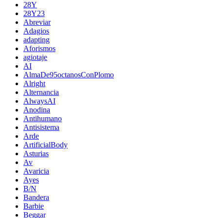
28Y
28Y23
Abreviar
Adagios
adapting
Aforismos
agiotaje
AI
AlmaDe95octanosConPlomo
Alright
Alternancia
AlwaysAI
Anodina
Antihumano
Antisistema
Arde
ArtificialBody
Asturias
Av
Avaricia
Ayes
B/N
Bandera
Barbie
Beggar