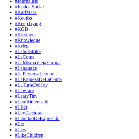
#Journalists
#JusticiaSocial
#KarlMarx
#Katniss
#KeepTrying
#KGB
#Kissinger
#Knowledge
#Krieg
#LaborStrike
#LaComa
#LaMismaViejaEuropa
#Language
#LaPerversaLeonor
#LaRiquezaDeLaComa
#LaTurraDeHoy
#Lawfare
#LearyTim
#LeniRiefenstahl
#LEO
#LeyElectoral
#LibertadDeExpresión
#Lie
#Lies
#LikeChildren