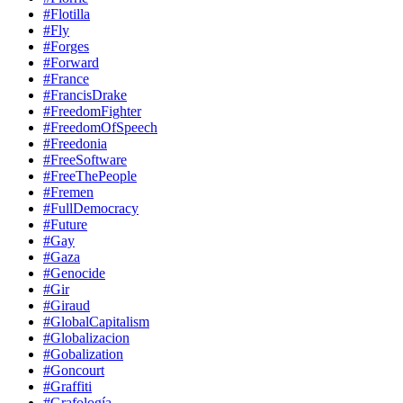
#Flotilla
#Fly
#Forges
#Forward
#France
#FrancisDrake
#FreedomFighter
#FreedomOfSpeech
#Freedonia
#FreeSoftware
#FreeThePeople
#Fremen
#FullDemocracy
#Future
#Gay
#Gaza
#Genocide
#Gir
#Giraud
#GlobalCapitalism
#Globalizacion
#Gobalization
#Goncourt
#Graffiti
#Grafología