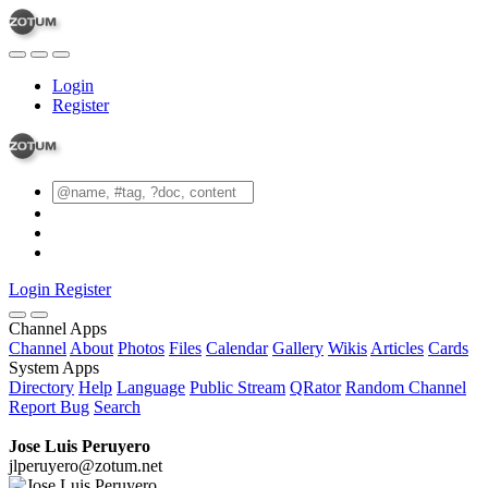
Login
Register
Login
Register
Channel Apps
Channel
About
Photos
Files
Calendar
Gallery
Wikis
Articles
Cards
System Apps
Directory
Help
Language
Public Stream
QRator
Random Channel
Report Bug
Search
Jose Luis Peruyero
jlperuyero@zotum.net