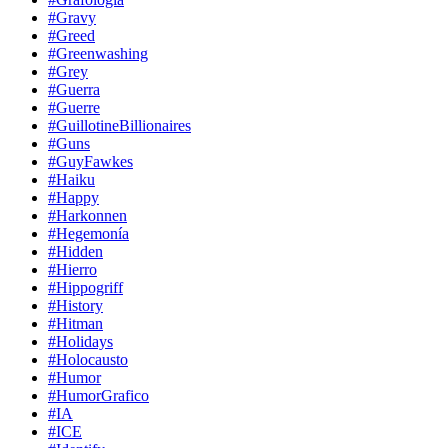
#Gravy
#Greed
#Greenwashing
#Grey
#Guerra
#Guerre
#GuillotineBillionaires
#Guns
#GuyFawkes
#Haiku
#Happy
#Harkonnen
#Hegemonía
#Hidden
#Hierro
#Hippogriff
#History
#Hitman
#Holidays
#Holocausto
#Humor
#HumorGrafico
#IA
#ICE