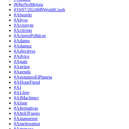
#€$toNoMejora
#19/07/2024M$WorldCrash
#Absurdo
#Abyss
#Acronym
#Activists
#ActoresPoliticos
#Adamo
#Adamuz
#Adjectives
#Advice
#Again
#Ageing
#Agenda
#AgotamosElPlaneta
#AHopeFiend
#AI
#AI-free
#AIMachines
#Alone
#Alternativas
#AltoElFuego
#Amanuense
#Amelioration
#Amenaza