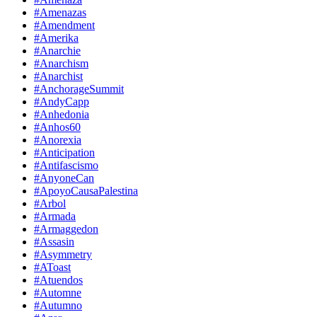
#Amenazas
#Amendment
#Amerika
#Anarchie
#Anarchism
#Anarchist
#AnchorageSummit
#AndyCapp
#Anhedonia
#Anhos60
#Anorexia
#Anticipation
#Antifascismo
#AnyoneCan
#ApoyoCausaPalestina
#Arbol
#Armada
#Armaggedon
#Assasin
#Asymmetry
#AToast
#Atuendos
#Automne
#Autumno