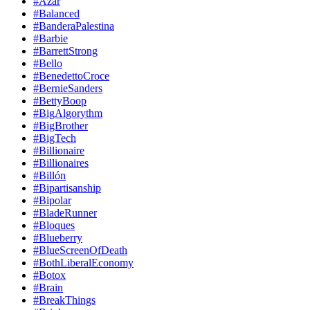
#Azar
#Balanced
#BanderaPalestina
#Barbie
#BarrettStrong
#Bello
#BenedettoCroce
#BernieSanders
#BettyBoop
#BigAlgorythm
#BigBrother
#BigTech
#Billionaire
#Billionaires
#Billón
#Bipartisanship
#Bipolar
#BladeRunner
#Bloques
#Blueberry
#BlueScreenOfDeath
#BothLiberalEconomy
#Botox
#Brain
#BreakThings