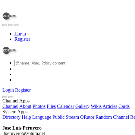
Login
Register
Login
Register
Channel Apps
Channel
About
Photos
Files
Calendar
Gallery
Wikis
Articles
Cards
System Apps
Directory
Help
Language
Public Stream
QRator
Random Channel
Re
Jose Luis Peruyero
jlperuyero@zotum.net