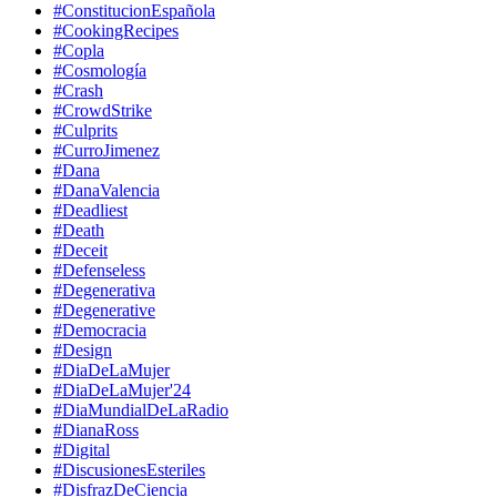
#ConstitucionEspañola
#CookingRecipes
#Copla
#Cosmología
#Crash
#CrowdStrike
#Culprits
#CurroJimenez
#Dana
#DanaValencia
#Deadliest
#Death
#Deceit
#Defenseless
#Degenerativa
#Degenerative
#Democracia
#Design
#DiaDeLaMujer
#DiaDeLaMujer'24
#DiaMundialDeLaRadio
#DianaRoss
#Digital
#DiscusionesEsteriles
#DisfrazDeCiencia