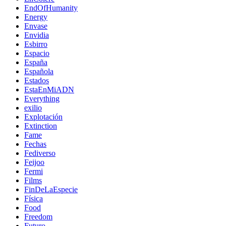
EndOfHumanity
Energy
Envase
Envidia
Esbirro
Espacio
España
Española
Estados
EstaEnMiADN
Everything
exilio
Explotación
Extinction
Fame
Fechas
Fediverso
Feijoo
Fermi
Films
FinDeLaEspecie
Física
Food
Freedom
Futuro