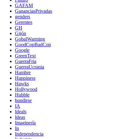
GAFAM
GananciasPrivadas
genders
Gerentes
GH
Gijón
GobalWarming
GoodCopBadCop
Google
GreenText
GuerraFria
GuerraUcrania
Hambre
Happiness
Hawks
Hollywood
Hubble
hundirse
IA
Ideals
Ideas
Imaginería
In
Independencia