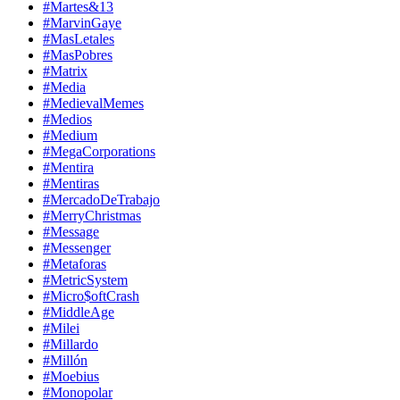
#Martes&13
#MarvinGaye
#MasLetales
#MasPobres
#Matrix
#Media
#MedievalMemes
#Medios
#Medium
#MegaCorporations
#Mentira
#Mentiras
#MercadoDeTrabajo
#MerryChristmas
#Message
#Messenger
#Metaforas
#MetricSystem
#Micro$oftCrash
#MiddleAge
#Milei
#Millardo
#Millón
#Moebius
#Monopolar