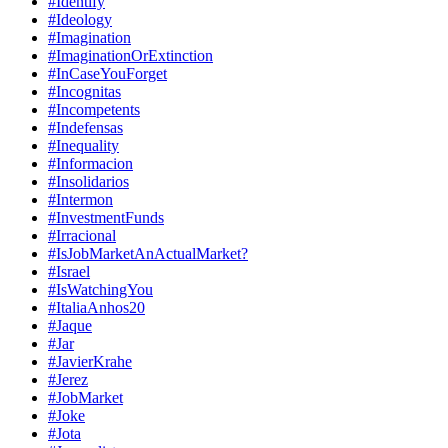
#Identify
#Ideology
#Imagination
#ImaginationOrExtinction
#InCaseYouForget
#Incognitas
#Incompetents
#Indefensas
#Inequality
#Informacion
#Insolidarios
#Intermon
#InvestmentFunds
#Irracional
#IsJobMarketAnActualMarket?
#Israel
#IsWatchingYou
#ItaliaAnhos20
#Jaque
#Jar
#JavierKrahe
#Jerez
#JobMarket
#Joke
#Jota