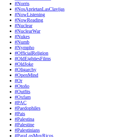
#Norris
#NosAprietanLasClavijas
#NowListening
#NowReading
#Nuclear
#NuclearWar
#Nukes
#Numb
#Nympho
#OfficialReligion
#OldEightiesFilms
#OldJoke
#Oligarchy
#OpenMind
#Or
#Otoño
#Outfits
#Oxfam
#PAC
#Paedophiles
#Pais
#Palestina
#Palestine
#Palestinians
#ParaLosMuyRicos