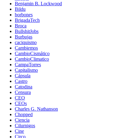
Benjamin B. Lockwood
Bildu
borbones
BrigadaTech
Broca
BullshitJobs
Burbujas
caciquismo
Cambiemos
CambioCismático
CambioClimatico
CampaTorres
Capitalismo
Cápsula
Castro
Catodina
Censura
CEO
CEOs
Charles G. Nathanson
Chopped
Ciencia
Cilurnigos
Cine
Circo