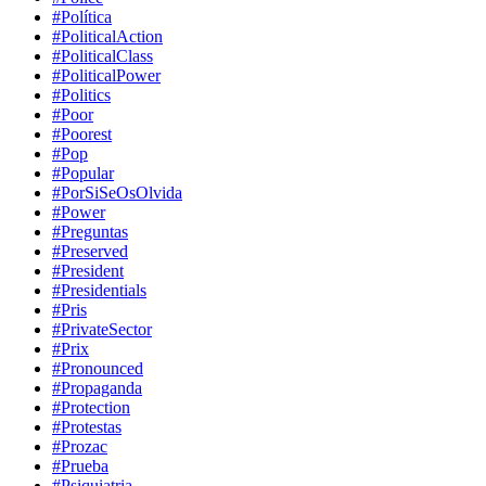
#Política
#PoliticalAction
#PoliticalClass
#PoliticalPower
#Politics
#Poor
#Poorest
#Pop
#Popular
#PorSiSeOsOlvida
#Power
#Preguntas
#Preserved
#President
#Presidentials
#Pris
#PrivateSector
#Prix
#Pronounced
#Propaganda
#Protection
#Protestas
#Prozac
#Prueba
#Psiquiatria