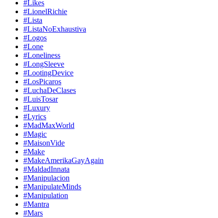
#Likes
#LionelRichie
#Lista
#ListaNoExhaustiva
#Logos
#Lone
#Loneliness
#LongSleeve
#LootingDevice
#LosPicaros
#LuchaDeClases
#LuisTosar
#Luxury
#Lyrics
#MadMaxWorld
#Magic
#MaisonVide
#Make
#MakeAmerikaGayAgain
#MaldadInnata
#Manipulacion
#ManipulateMinds
#Manipulation
#Mantra
#Mars