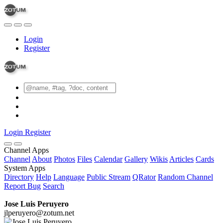
Login
Register
Login
Register
Channel Apps
Channel
About
Photos
Files
Calendar
Gallery
Wikis
Articles
Cards
System Apps
Directory
Help
Language
Public Stream
QRator
Random Channel
Report Bug
Search
Jose Luis Peruyero
jlperuyero@zotum.net