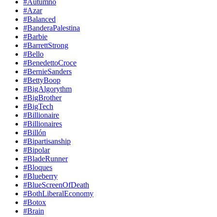
#Autumno
#Azar
#Balanced
#BanderaPalestina
#Barbie
#BarrettStrong
#Bello
#BenedettoCroce
#BernieSanders
#BettyBoop
#BigAlgorythm
#BigBrother
#BigTech
#Billionaire
#Billionaires
#Billón
#Bipartisanship
#Bipolar
#BladeRunner
#Bloques
#Blueberry
#BlueScreenOfDeath
#BothLiberalEconomy
#Botox
#Brain