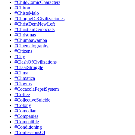
#ChildComicCharacters
#Chiron
#ChisteMalo
#ChoqueDeCivilizaciones
#ChristDemNewLeft
#ChristianDemocrats
#Christmas
#Chumbawamba
#Cinematography
#Citizens
#City
#ClashOfCivilizations
#ClassStruggle
#Clima
#Climatica
#Clowns
#CocacolaPepsiSystem
#Coffee
#CollectiveSuicide
#Colony
#Comedian
#Companies
#Compatible
#Conditioning
#ConfessionsOf