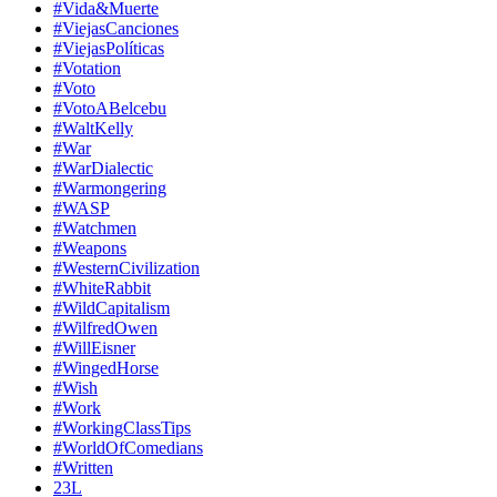
#Vida&Muerte
#ViejasCanciones
#ViejasPolíticas
#Votation
#Voto
#VotoABelcebu
#WaltKelly
#War
#WarDialectic
#Warmongering
#WASP
#Watchmen
#Weapons
#WesternCivilization
#WhiteRabbit
#WildCapitalism
#WilfredOwen
#WillEisner
#WingedHorse
#Wish
#Work
#WorkingClassTips
#WorldOfComedians
#Written
23L