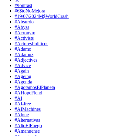
#¢ontrast
#€$toNoMejora
#19/07/2024M$WorldCrash
#Absurdo
#Abyss
#Acronym
#Activists
#ActoresPoliticos
#Adamo
#Adamuz
#Adjectives
#Advice
#Again
#Ageing
#Agenda
#AgotamosElPlaneta
#AHopeFiend
#AI
#AI-free
#AIMachines
#Alone
#Alternativas
#AltoElFuego
#Amanuense