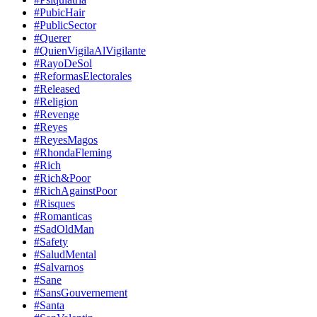
#PubicHair
#PublicSector
#Querer
#QuienVigilaAlVigilante
#RayoDeSol
#ReformasElectorales
#Released
#Religion
#Revenge
#Reyes
#ReyesMagos
#RhondaFleming
#Rich
#Rich&Poor
#RichAgainstPoor
#Risques
#Romanticas
#SadOldMan
#Safety
#SaludMental
#Salvarnos
#Sane
#SansGouvernement
#Santa