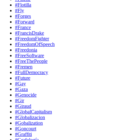
#Flotilla
#Fly
#Forges
#Forward
#France
#FrancisDrake
#FreedomFighter
#FreedomOfSpeech
#Freedonia
#FreeSoftware
#FreeThePeople
#Fremen
#FullDemocracy
#Future
#Gay
#Gaza
#Genocide
#Gir
#Giraud
#GlobalCapitalism
#Globalizacion
#Gobalization
#Goncourt
#Graffiti
#Grafología