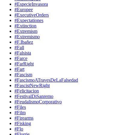
#EspecieInvasora
#Europee
#ExecutiveOrders
#Expectationes
#Extinction
#Extremism
#Extremismo
#F.Ibañez
#Fall
#Falsista
#Farce
#FarRight
#Fart
#Fascism
#FascismoATravesDeLaFalsedad
#FascistNewRight
#Felicitacion
#FestivalDiSanremo
#FeudalismoCorporativo
#Files
#Film
#Firearms
#Fisking
#Flo
#Florrie