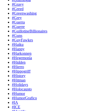
#Gravy
#Greed
#Greenwashing
#Grey
#Guerra
#Guerre
#GuillotineBillionaires
#Guns
#GuyFawkes
#Haiku
#Happy
#Harkonnen
#Hegemonía
#Hidden
#Hierro
#Hippogriff
#History
#Hitman
#Holidays
#Holocausto
#Humor
#HumorGrafico
#IA
#ICE