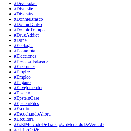
#Diversidad
#Diversité
#Diversity
#DonnieBrasco
#DonnieDarko
#DonnieTrumpo
#DrugAddict
#Dune
#Ecologia
#Economía
#Elecciones
#EleccionFalseada
#Electiones
#Empire
#Empleo
#Engaño
#Envejeciendo
#Epstein
#EpsteinCase
#EpsteinFiles
#Escritura
#EscuchandoAhora
#Escultura
#EsElMercadoDeTrabajoUnMercadoDeVerdad?
#esLibre2026