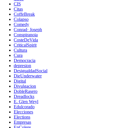
CIS
Citas
CoffeBreak
Colapso
Comedy
Conrad· Joseph
Conspiranoia
CosteDeVida
CriticalSpirit
Cultura
Cura
Democracia
depresion
DesigualdadSocial
DieUnderwater
Digital
Divulgacion
DobleRasero
Dreadlocks
E. Glen Weyl
Edulcorado
Elecciones
Elections
Empresas
EnColere