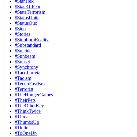
#StarTrek
#StateOfFear
#StateTerrorism
#StatosUnite
#StatusQuo
#Step
#Stories
#StubbornReality
#Substandard
#Suicide
#Sunbeam
#Sunset
#Synchrony
#TacoLarreta
#Taoism
#TecnoFascism
#Terrorist
#TheHungerGames
#TheirPets
#TheOtherKey
#ThinkTwice
#Threat
#ThumbsUp
#Tintin
#ToOneUp