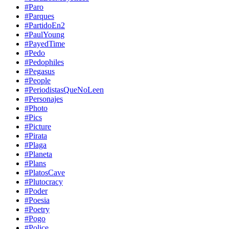
#Paro
#Parques
#PartidoEn2
#PaulYoung
#PayedTime
#Pedo
#Pedophiles
#Pegasus
#People
#PeriodistasQueNoLeen
#Personajes
#Photo
#Pics
#Picture
#Pirata
#Plaga
#Planeta
#Plans
#PlatosCave
#Plutocracy
#Poder
#Poesia
#Poetry
#Pogo
#Police