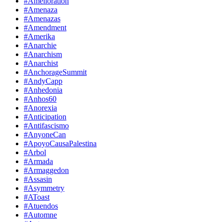
#Amelioration
#Amenaza
#Amenazas
#Amendment
#Amerika
#Anarchie
#Anarchism
#Anarchist
#AnchorageSummit
#AndyCapp
#Anhedonia
#Anhos60
#Anorexia
#Anticipation
#Antifascismo
#AnyoneCan
#ApoyoCausaPalestina
#Arbol
#Armada
#Armaggedon
#Assasin
#Asymmetry
#AToast
#Atuendos
#Automne