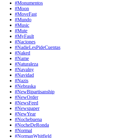
#Monumentos
#Moon
#MoveFast
#Mundo
#Music
#Mute
#MyFault
#Naciones
#NadieLesPideCuentas
#Naked
#Name
#Naturaleza
#Navalny
#Navidad
#Nazis
#Nebraska
#NewBipartisanship
#NewOrder
#NewsFeed
#Newspaper
#NewYear
#Nochebuena
#NocheDeRonda
#Normal
#NormanWhitfield