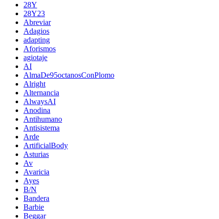
28Y
28Y23
Abreviar
Adagios
adapting
Aforismos
agiotaje
AI
AlmaDe95octanosConPlomo
Alright
Alternancia
AlwaysAI
Anodina
Antihumano
Antisistema
Arde
ArtificialBody
Asturias
Av
Avaricia
Ayes
B/N
Bandera
Barbie
Beggar