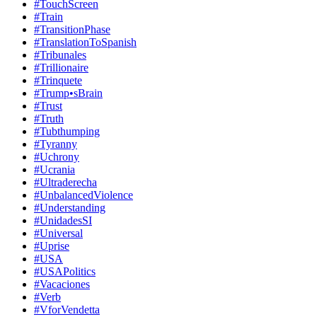
#TouchScreen
#Train
#TransitionPhase
#TranslationToSpanish
#Tribunales
#Trillionaire
#Trinquete
#Trump•sBrain
#Trust
#Truth
#Tubthumping
#Tyranny
#Uchrony
#Ucrania
#Ultraderecha
#UnbalancedViolence
#Understanding
#UnidadesSI
#Universal
#Uprise
#USA
#USAPolitics
#Vacaciones
#Verb
#VforVendetta