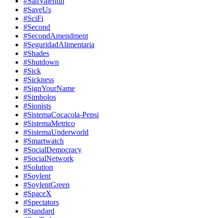
#SanValentin
#SaveUs
#SciFi
#Second
#SecondAmendment
#SeguridadAlimentaria
#Shades
#Shutdown
#Sick
#Sickness
#SignYourName
#Simbolos
#Sionists
#SistemaCocacola-Pepsi
#SistemaMetrico
#SistemaUnderworld
#Smartwatch
#SocialDemocracy
#SocialNetwork
#Solution
#Soylent
#SoylentGreen
#SpaceX
#Spectators
#Standard