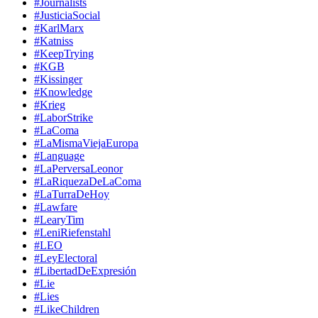
#Journalists
#JusticiaSocial
#KarlMarx
#Katniss
#KeepTrying
#KGB
#Kissinger
#Knowledge
#Krieg
#LaborStrike
#LaComa
#LaMismaViejaEuropa
#Language
#LaPerversaLeonor
#LaRiquezaDeLaComa
#LaTurraDeHoy
#Lawfare
#LearyTim
#LeniRiefenstahl
#LEO
#LeyElectoral
#LibertadDeExpresión
#Lie
#Lies
#LikeChildren