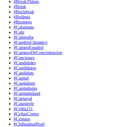
#BreakThings
#Brink
#Buckbeak
#Bulimia
#Business
#Cabalgata
#Cafe
#Caligrafia
#CambioClimatico
#CampoEspañol
#CamposDeConcentracion
#Canciones
#Candidates
#Candidatos
#Candidats
#Capital
#Capitalism
#Capitalismo
#Capitalistland
#Carnaval
#Catastrofe
#Celda211
#CeltasCortos
#Centaur
#ChihuahuaPearl