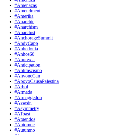
#Amenazas
#Amendment
#Amerika
#Anarchie
#Anarchism
#Anarchist
#AnchorageSummit
#AndyCapp
#Anhedonia
#Anhos60
#Anorexia
#Anticipation
#Antifascismo
#AnyoneCan
#ApoyoCausaPalestina
#Arbol
#Armada
#Armaggedon
#Assasin
#Asymmetry
#AToast
#Atuendos
#Automne
#Autumno