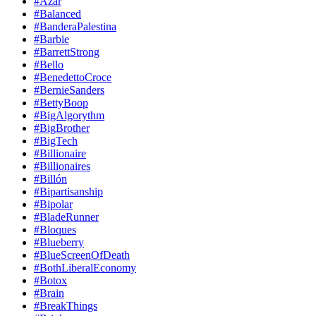
#Azar
#Balanced
#BanderaPalestina
#Barbie
#BarrettStrong
#Bello
#BenedettoCroce
#BernieSanders
#BettyBoop
#BigAlgorythm
#BigBrother
#BigTech
#Billionaire
#Billionaires
#Billón
#Bipartisanship
#Bipolar
#BladeRunner
#Bloques
#Blueberry
#BlueScreenOfDeath
#BothLiberalEconomy
#Botox
#Brain
#BreakThings