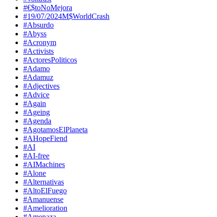
#€$toNoMejora
#19/07/2024M$WorldCrash
#Absurdo
#Abyss
#Acronym
#Activists
#ActoresPoliticos
#Adamo
#Adamuz
#Adjectives
#Advice
#Again
#Ageing
#Agenda
#AgotamosElPlaneta
#AHopeFiend
#AI
#AI-free
#AIMachines
#Alone
#Alternativas
#AltoElFuego
#Amanuense
#Amelioration
#Amenaza