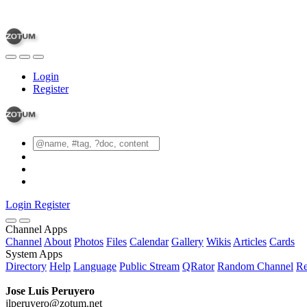
Login
Register
Login
Register
Channel Apps
Channel
About
Photos
Files
Calendar
Gallery
Wikis
Articles
Cards
System Apps
Directory
Help
Language
Public Stream
QRator
Random Channel
Re
Jose Luis Peruyero
jlperuyero@zotum.net