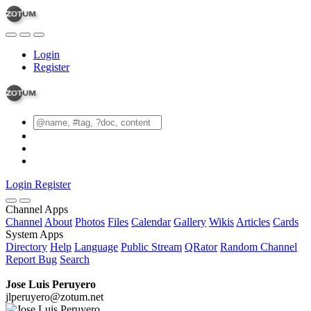
Login
Register
Login
Register
Channel Apps
Channel
About
Photos
Files
Calendar
Gallery
Wikis
Articles
Cards
System Apps
Directory
Help
Language
Public Stream
QRator
Random Channel
Report Bug
Search
Jose Luis Peruyero
jlperuyero@zotum.net