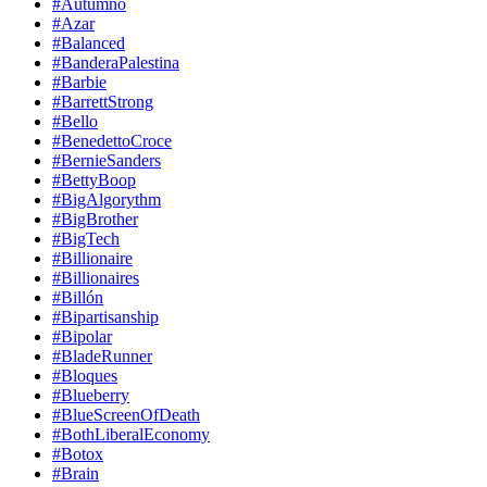
#Autumno
#Azar
#Balanced
#BanderaPalestina
#Barbie
#BarrettStrong
#Bello
#BenedettoCroce
#BernieSanders
#BettyBoop
#BigAlgorythm
#BigBrother
#BigTech
#Billionaire
#Billionaires
#Billón
#Bipartisanship
#Bipolar
#BladeRunner
#Bloques
#Blueberry
#BlueScreenOfDeath
#BothLiberalEconomy
#Botox
#Brain