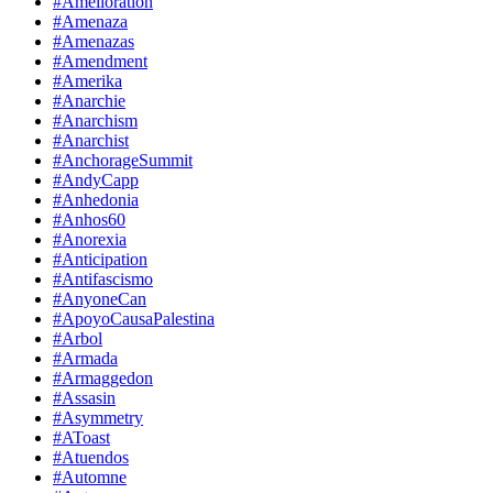
#Amelioration
#Amenaza
#Amenazas
#Amendment
#Amerika
#Anarchie
#Anarchism
#Anarchist
#AnchorageSummit
#AndyCapp
#Anhedonia
#Anhos60
#Anorexia
#Anticipation
#Antifascismo
#AnyoneCan
#ApoyoCausaPalestina
#Arbol
#Armada
#Armaggedon
#Assasin
#Asymmetry
#AToast
#Atuendos
#Automne