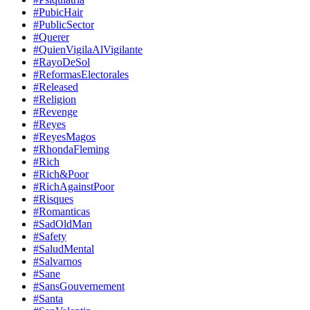
#PubicHair
#PublicSector
#Querer
#QuienVigilaAlVigilante
#RayoDeSol
#ReformasElectorales
#Released
#Religion
#Revenge
#Reyes
#ReyesMagos
#RhondaFleming
#Rich
#Rich&Poor
#RichAgainstPoor
#Risques
#Romanticas
#SadOldMan
#Safety
#SaludMental
#Salvarnos
#Sane
#SansGouvernement
#Santa