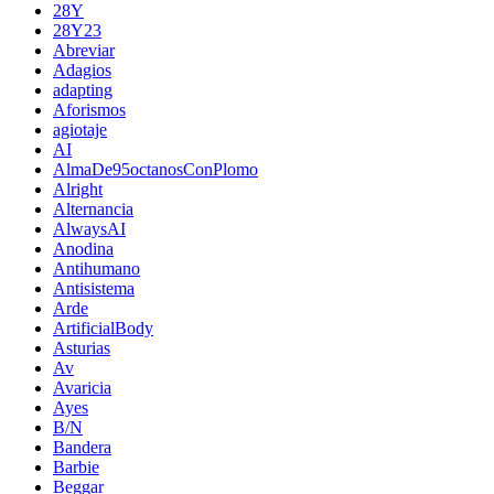
28Y
28Y23
Abreviar
Adagios
adapting
Aforismos
agiotaje
AI
AlmaDe95octanosConPlomo
Alright
Alternancia
AlwaysAI
Anodina
Antihumano
Antisistema
Arde
ArtificialBody
Asturias
Av
Avaricia
Ayes
B/N
Bandera
Barbie
Beggar