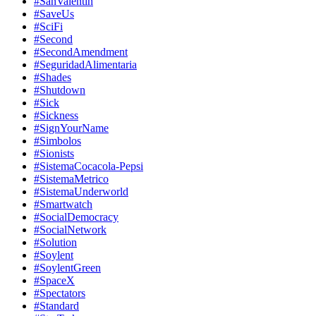
#SanValentin
#SaveUs
#SciFi
#Second
#SecondAmendment
#SeguridadAlimentaria
#Shades
#Shutdown
#Sick
#Sickness
#SignYourName
#Simbolos
#Sionists
#SistemaCocacola-Pepsi
#SistemaMetrico
#SistemaUnderworld
#Smartwatch
#SocialDemocracy
#SocialNetwork
#Solution
#Soylent
#SoylentGreen
#SpaceX
#Spectators
#Standard