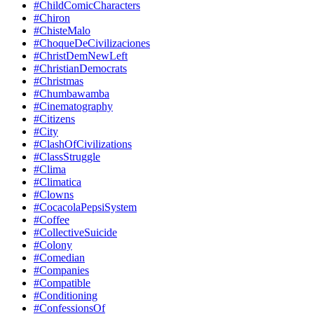
#ChildComicCharacters
#Chiron
#ChisteMalo
#ChoqueDeCivilizaciones
#ChristDemNewLeft
#ChristianDemocrats
#Christmas
#Chumbawamba
#Cinematography
#Citizens
#City
#ClashOfCivilizations
#ClassStruggle
#Clima
#Climatica
#Clowns
#CocacolaPepsiSystem
#Coffee
#CollectiveSuicide
#Colony
#Comedian
#Companies
#Compatible
#Conditioning
#ConfessionsOf