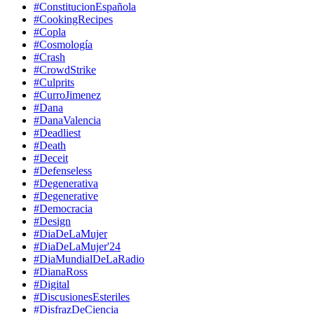
#ConstitucionEspañola
#CookingRecipes
#Copla
#Cosmología
#Crash
#CrowdStrike
#Culprits
#CurroJimenez
#Dana
#DanaValencia
#Deadliest
#Death
#Deceit
#Defenseless
#Degenerativa
#Degenerative
#Democracia
#Design
#DiaDeLaMujer
#DiaDeLaMujer'24
#DiaMundialDeLaRadio
#DianaRoss
#Digital
#DiscusionesEsteriles
#DisfrazDeCiencia