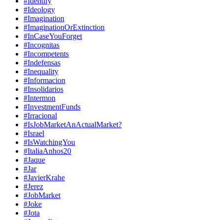
#Identify
#Ideology
#Imagination
#ImaginationOrExtinction
#InCaseYouForget
#Incognitas
#Incompetents
#Indefensas
#Inequality
#Informacion
#Insolidarios
#Intermon
#InvestmentFunds
#Irracional
#IsJobMarketAnActualMarket?
#Israel
#IsWatchingYou
#ItaliaAnhos20
#Jaque
#Jar
#JavierKrahe
#Jerez
#JobMarket
#Joke
#Jota