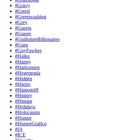
#Gravy
#Greed
#Greenwashing
#Grey
#Guerra
#Guerre
#GuillotineBillionaires
#Guns
#GuyFawkes
#Haiku
#Happy
#Harkonnen
#Hegemonía
#Hidden
#Hierro
#Hippogriff
#History
#Hitman
#Holidays
#Holocausto
#Humor
#HumorGrafico
#IA
#ICE