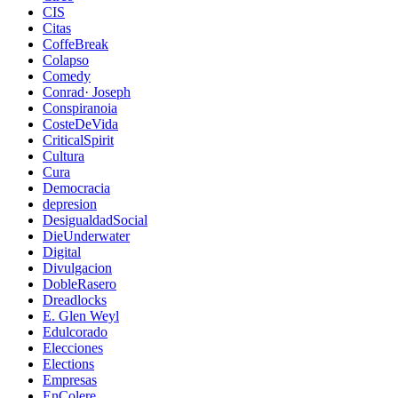
CIS
Citas
CoffeBreak
Colapso
Comedy
Conrad· Joseph
Conspiranoia
CosteDeVida
CriticalSpirit
Cultura
Cura
Democracia
depresion
DesigualdadSocial
DieUnderwater
Digital
Divulgacion
DobleRasero
Dreadlocks
E. Glen Weyl
Edulcorado
Elecciones
Elections
Empresas
EnColere