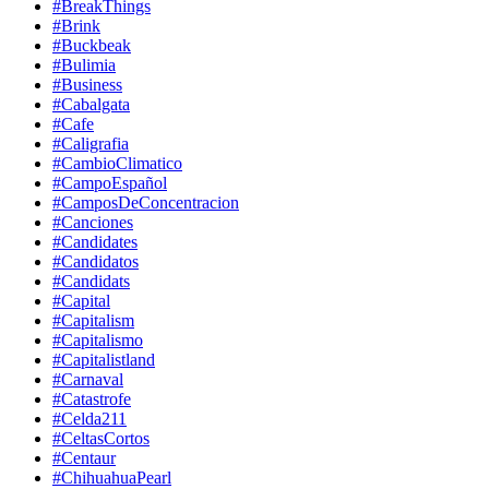
#BreakThings
#Brink
#Buckbeak
#Bulimia
#Business
#Cabalgata
#Cafe
#Caligrafia
#CambioClimatico
#CampoEspañol
#CamposDeConcentracion
#Canciones
#Candidates
#Candidatos
#Candidats
#Capital
#Capitalism
#Capitalismo
#Capitalistland
#Carnaval
#Catastrofe
#Celda211
#CeltasCortos
#Centaur
#ChihuahuaPearl