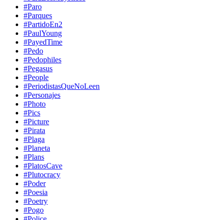
#Paro
#Parques
#PartidoEn2
#PaulYoung
#PayedTime
#Pedo
#Pedophiles
#Pegasus
#People
#PeriodistasQueNoLeen
#Personajes
#Photo
#Pics
#Picture
#Pirata
#Plaga
#Planeta
#Plans
#PlatosCave
#Plutocracy
#Poder
#Poesia
#Poetry
#Pogo
#Police