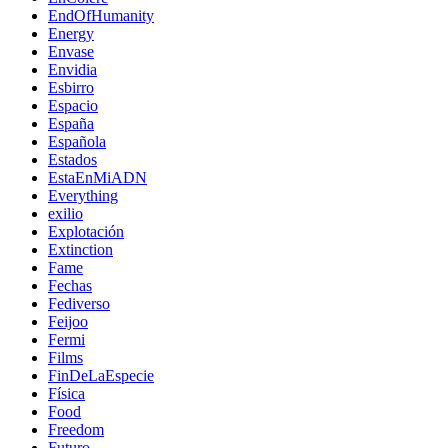
EndOfHumanity
Energy
Envase
Envidia
Esbirro
Espacio
España
Española
Estados
EstaEnMiADN
Everything
exilio
Explotación
Extinction
Fame
Fechas
Fediverso
Feijoo
Fermi
Films
FinDeLaEspecie
Física
Food
Freedom
Futuro