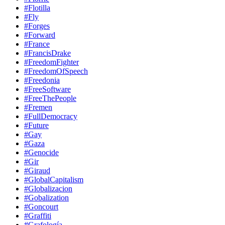
#Flotilla
#Fly
#Forges
#Forward
#France
#FrancisDrake
#FreedomFighter
#FreedomOfSpeech
#Freedonia
#FreeSoftware
#FreeThePeople
#Fremen
#FullDemocracy
#Future
#Gay
#Gaza
#Genocide
#Gir
#Giraud
#GlobalCapitalism
#Globalizacion
#Gobalization
#Goncourt
#Graffiti
#Grafología