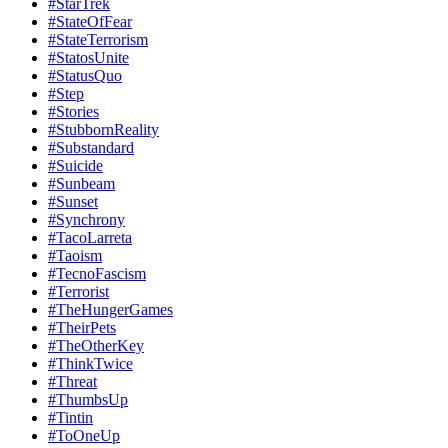
#StarTrek
#StateOfFear
#StateTerrorism
#StatosUnite
#StatusQuo
#Step
#Stories
#StubbornReality
#Substandard
#Suicide
#Sunbeam
#Sunset
#Synchrony
#TacoLarreta
#Taoism
#TecnoFascism
#Terrorist
#TheHungerGames
#TheirPets
#TheOtherKey
#ThinkTwice
#Threat
#ThumbsUp
#Tintin
#ToOneUp