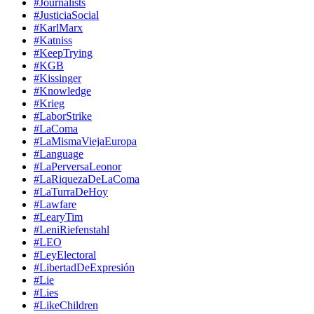
#Journalists
#JusticiaSocial
#KarlMarx
#Katniss
#KeepTrying
#KGB
#Kissinger
#Knowledge
#Krieg
#LaborStrike
#LaComa
#LaMismaViejaEuropa
#Language
#LaPerversaLeonor
#LaRiquezaDeLaComa
#LaTurraDeHoy
#Lawfare
#LearyTim
#LeniRiefenstahl
#LEO
#LeyElectoral
#LibertadDeExpresión
#Lie
#Lies
#LikeChildren