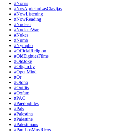
#Norris
#NosAprietanLasClavijas
#NowListening
#NowReading
#Nuclear
#NuclearWar
#Nukes
#Numb
#Nympho
#OfficialReligion
#OldEightiesFilms
#OldJoke
#Oligarchy
#OpenMind
#Or
#Otoño
#Outfits
#Oxfam
#PAC
#Paedophiles
#Pais
#Palestina
#Palestine
#Palestinians
#ParaLosMuyRicos