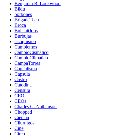
Benjamin B. Lockwood
Bildu
borbones
BrigadaTech
Broca
BullshitJobs
Burbujas
caciquismo
Cambiemos
CambioCismático
CambioClimatico
CampaTorres
Capitalismo
Cápsula
Castro
Catodina
Censura
CEO
CEOs
Charles G. Nathanson
Chopped
Ciencia
Cilurnigos
Cine
Circo