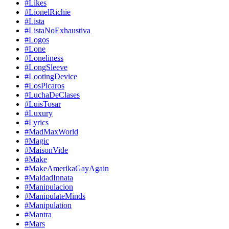
#Likes
#LionelRichie
#Lista
#ListaNoExhaustiva
#Logos
#Lone
#Loneliness
#LongSleeve
#LootingDevice
#LosPicaros
#LuchaDeClases
#LuisTosar
#Luxury
#Lyrics
#MadMaxWorld
#Magic
#MaisonVide
#Make
#MakeAmerikaGayAgain
#MaldadInnata
#Manipulacion
#ManipulateMinds
#Manipulation
#Mantra
#Mars