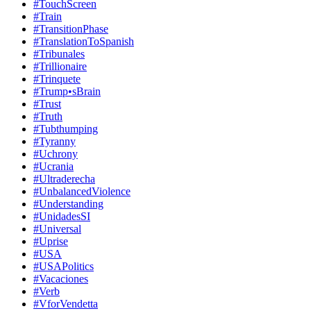
#TouchScreen
#Train
#TransitionPhase
#TranslationToSpanish
#Tribunales
#Trillionaire
#Trinquete
#Trump•sBrain
#Trust
#Truth
#Tubthumping
#Tyranny
#Uchrony
#Ucrania
#Ultraderecha
#UnbalancedViolence
#Understanding
#UnidadesSI
#Universal
#Uprise
#USA
#USAPolitics
#Vacaciones
#Verb
#VforVendetta