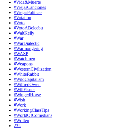
#Vida&Muerte
#ViejasCanciones
#ViejasPolíticas
#Votation
#Voto
#VotoABelcebu
#WaltKelly
#War
#WarDialectic
#Warmongering
#WASP
#Watchmen
#Weapons
#WesternCivilization
#WhiteRabbit
#WildCapitalism
#WilfredOwen
#WillEisner
#WingedHorse
#Wish
#Work
#WorkingClassTips
#WorldOfComedians
#Written
23L