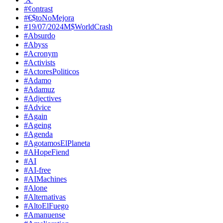
#¢ontrast
#€$toNoMejora
#19/07/2024M$WorldCrash
#Absurdo
#Abyss
#Acronym
#Activists
#ActoresPoliticos
#Adamo
#Adamuz
#Adjectives
#Advice
#Again
#Ageing
#Agenda
#AgotamosElPlaneta
#AHopeFiend
#AI
#AI-free
#AIMachines
#Alone
#Alternativas
#AltoElFuego
#Amanuense