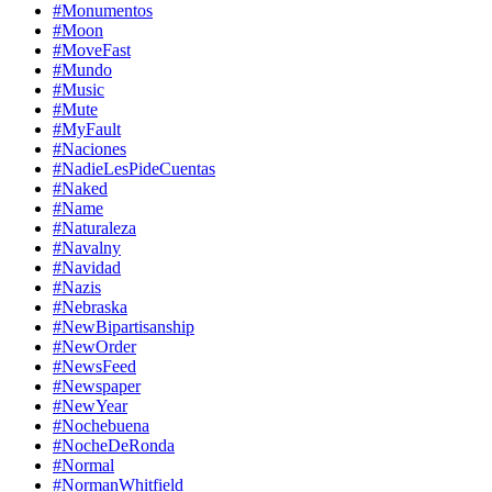
#Monumentos
#Moon
#MoveFast
#Mundo
#Music
#Mute
#MyFault
#Naciones
#NadieLesPideCuentas
#Naked
#Name
#Naturaleza
#Navalny
#Navidad
#Nazis
#Nebraska
#NewBipartisanship
#NewOrder
#NewsFeed
#Newspaper
#NewYear
#Nochebuena
#NocheDeRonda
#Normal
#NormanWhitfield