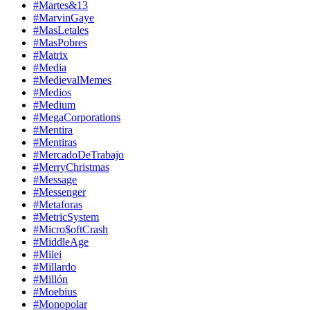
#Martes&13
#MarvinGaye
#MasLetales
#MasPobres
#Matrix
#Media
#MedievalMemes
#Medios
#Medium
#MegaCorporations
#Mentira
#Mentiras
#MercadoDeTrabajo
#MerryChristmas
#Message
#Messenger
#Metaforas
#MetricSystem
#Micro$oftCrash
#MiddleAge
#Milei
#Millardo
#Millón
#Moebius
#Monopolar