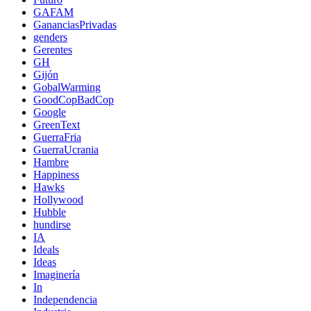
GAFAM
GananciasPrivadas
genders
Gerentes
GH
Gijón
GobalWarming
GoodCopBadCop
Google
GreenText
GuerraFria
GuerraUcrania
Hambre
Happiness
Hawks
Hollywood
Hubble
hundirse
IA
Ideals
Ideas
Imaginería
In
Independencia