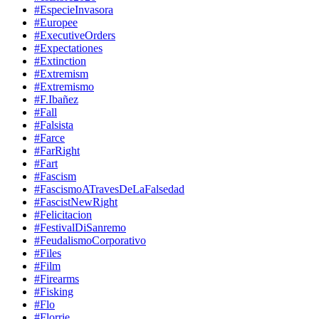
#EspecieInvasora
#Europee
#ExecutiveOrders
#Expectationes
#Extinction
#Extremism
#Extremismo
#F.Ibañez
#Fall
#Falsista
#Farce
#FarRight
#Fart
#Fascism
#FascismoATravesDeLaFalsedad
#FascistNewRight
#Felicitacion
#FestivalDiSanremo
#FeudalismoCorporativo
#Files
#Film
#Firearms
#Fisking
#Flo
#Florrie