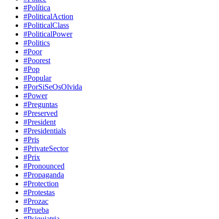
#Política
#PoliticalAction
#PoliticalClass
#PoliticalPower
#Politics
#Poor
#Poorest
#Pop
#Popular
#PorSiSeOsOlvida
#Power
#Preguntas
#Preserved
#President
#Presidentials
#Pris
#PrivateSector
#Prix
#Pronounced
#Propaganda
#Protection
#Protestas
#Prozac
#Prueba
#Psiquiatria