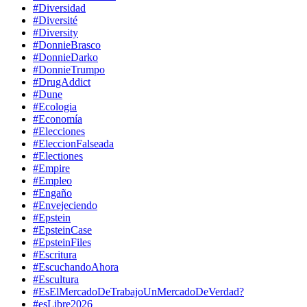
#Diversidad
#Diversité
#Diversity
#DonnieBrasco
#DonnieDarko
#DonnieTrumpo
#DrugAddict
#Dune
#Ecologia
#Economía
#Elecciones
#EleccionFalseada
#Electiones
#Empire
#Empleo
#Engaño
#Envejeciendo
#Epstein
#EpsteinCase
#EpsteinFiles
#Escritura
#EscuchandoAhora
#Escultura
#EsElMercadoDeTrabajoUnMercadoDeVerdad?
#esLibre2026