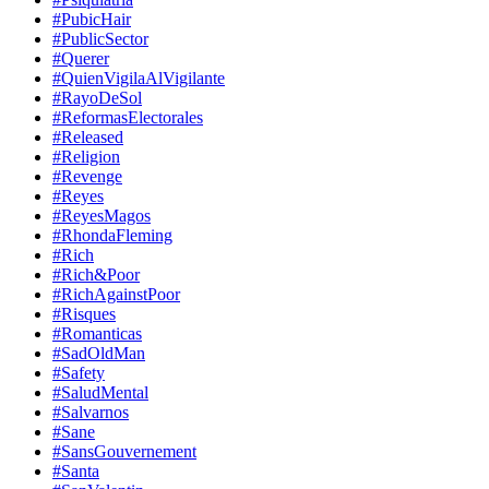
#PubicHair
#PublicSector
#Querer
#QuienVigilaAlVigilante
#RayoDeSol
#ReformasElectorales
#Released
#Religion
#Revenge
#Reyes
#ReyesMagos
#RhondaFleming
#Rich
#Rich&Poor
#RichAgainstPoor
#Risques
#Romanticas
#SadOldMan
#Safety
#SaludMental
#Salvarnos
#Sane
#SansGouvernement
#Santa