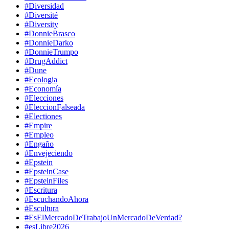
#Diversidad
#Diversité
#Diversity
#DonnieBrasco
#DonnieDarko
#DonnieTrumpo
#DrugAddict
#Dune
#Ecologia
#Economía
#Elecciones
#EleccionFalseada
#Electiones
#Empire
#Empleo
#Engaño
#Envejeciendo
#Epstein
#EpsteinCase
#EpsteinFiles
#Escritura
#EscuchandoAhora
#Escultura
#EsElMercadoDeTrabajoUnMercadoDeVerdad?
#esLibre2026