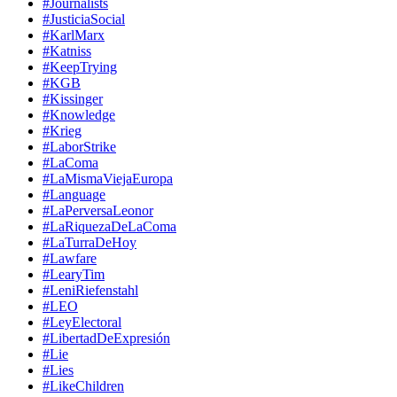
#Journalists
#JusticiaSocial
#KarlMarx
#Katniss
#KeepTrying
#KGB
#Kissinger
#Knowledge
#Krieg
#LaborStrike
#LaComa
#LaMismaViejaEuropa
#Language
#LaPerversaLeonor
#LaRiquezaDeLaComa
#LaTurraDeHoy
#Lawfare
#LearyTim
#LeniRiefenstahl
#LEO
#LeyElectoral
#LibertadDeExpresión
#Lie
#Lies
#LikeChildren