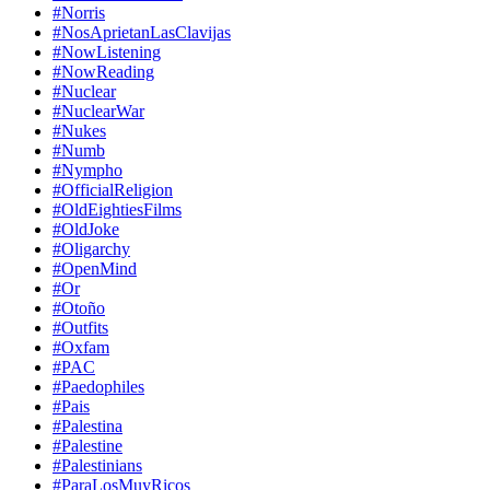
#Norris
#NosAprietanLasClavijas
#NowListening
#NowReading
#Nuclear
#NuclearWar
#Nukes
#Numb
#Nympho
#OfficialReligion
#OldEightiesFilms
#OldJoke
#Oligarchy
#OpenMind
#Or
#Otoño
#Outfits
#Oxfam
#PAC
#Paedophiles
#Pais
#Palestina
#Palestine
#Palestinians
#ParaLosMuyRicos