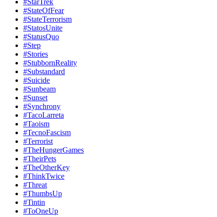
#StarTrek
#StateOfFear
#StateTerrorism
#StatosUnite
#StatusQuo
#Step
#Stories
#StubbornReality
#Substandard
#Suicide
#Sunbeam
#Sunset
#Synchrony
#TacoLarreta
#Taoism
#TecnoFascism
#Terrorist
#TheHungerGames
#TheirPets
#TheOtherKey
#ThinkTwice
#Threat
#ThumbsUp
#Tintin
#ToOneUp