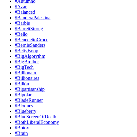
#Autumno
#Azar
#Balanced
#BanderaPalestina
#Barbie
#BarrettStrong
#Bello
#BenedettoCroce
#BernieSanders
#BettyBoop
#BigAlgorythm
#BigBrother
#BigTech
#Billionaire
#Billionaires
#Billón
#Bipartisanship
#Bipolar
#BladeRunner
#Bloques
#Blueberry
#BlueScreenOfDeath
#BothLiberalEconomy
#Botox
#Brain