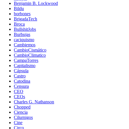
Benjamin B. Lockwood
Bildu
borbones
BrigadaTech
Broca
BullshitJobs
Burbujas
caciquismo
Cambiemos
CambioCismático
CambioClimatico
CampaTorres
Capitalismo
Cápsula
Castro
Catodina
Censura
CEO
CEOs
Charles G. Nathanson
Chopped
Ciencia
Cilurnigos
Cine
Circo