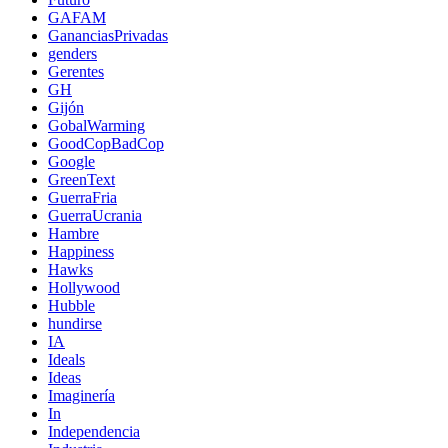
GAFAM
GananciasPrivadas
genders
Gerentes
GH
Gijón
GobalWarming
GoodCopBadCop
Google
GreenText
GuerraFria
GuerraUcrania
Hambre
Happiness
Hawks
Hollywood
Hubble
hundirse
IA
Ideals
Ideas
Imaginería
In
Independencia