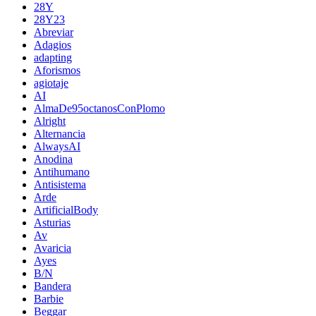
28Y
28Y23
Abreviar
Adagios
adapting
Aforismos
agiotaje
AI
AlmaDe95octanosConPlomo
Alright
Alternancia
AlwaysAI
Anodina
Antihumano
Antisistema
Arde
ArtificialBody
Asturias
Av
Avaricia
Ayes
B/N
Bandera
Barbie
Beggar