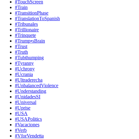
#TouchScreen
#Train
#TransitionPhase
#TranslationToSpanish
#Tribunales
#Trillionaire
#Trinquete
#Trump•sBrain
#Trust
#Truth
#Tubthumping
#Tyranny
#Uchrony
#Ucrania
#Ultraderecha
#UnbalancedViolence
#Understanding
#UnidadesSI
#Universal
#Uprise
#USA
#USAPolitics
#Vacaciones
#Verb
#VforVendetta