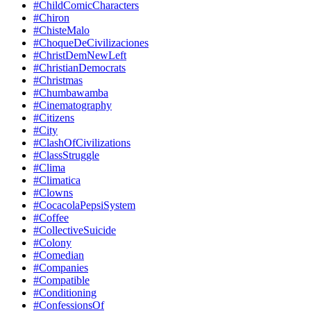
#ChildComicCharacters
#Chiron
#ChisteMalo
#ChoqueDeCivilizaciones
#ChristDemNewLeft
#ChristianDemocrats
#Christmas
#Chumbawamba
#Cinematography
#Citizens
#City
#ClashOfCivilizations
#ClassStruggle
#Clima
#Climatica
#Clowns
#CocacolaPepsiSystem
#Coffee
#CollectiveSuicide
#Colony
#Comedian
#Companies
#Compatible
#Conditioning
#ConfessionsOf