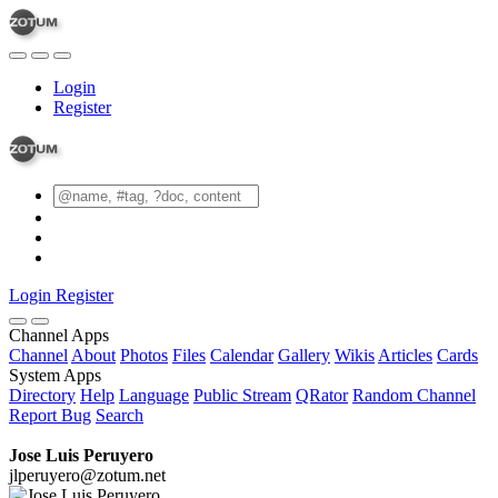
Login
Register
Login
Register
Channel Apps
Channel
About
Photos
Files
Calendar
Gallery
Wikis
Articles
Cards
System Apps
Directory
Help
Language
Public Stream
QRator
Random Channel
Report Bug
Search
Jose Luis Peruyero
jlperuyero@zotum.net