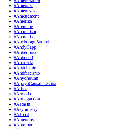
#Amelioration
#Amenaza
#Amenazas
#Amendment
#Amerika
#Anarchie
#Anarchism
#Anarchist
#AnchorageSummit
#AndyCapp
#Anhedonia
#Anhos60
#Anorexia
#Anticipation
#Antifascismo
#AnyoneCan
#ApoyoCausaPalestina
#Arbol
#Armada
#Armaggedon
#Assasin
#Asymmetry
#AToast
#Atuendos
#Automne