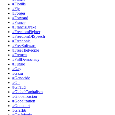
#Flotilla
#Fly
#Forges
#Forward
#France
#FrancisDrake
#FreedomFighter
#FreedomOfSpeech
#Freedonia
#FreeSoftware
#FreeThePeople
#Fremen
#FullDemocracy
#Future
#Gay
#Gaza
#Genocide
#Gir
#Giraud
#GlobalCapitalism
#Globalizacion
#Gobalization
#Goncourt
#Graffiti
#Grafología