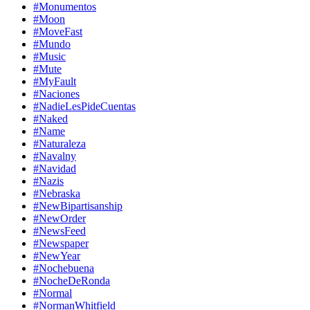
#Monumentos
#Moon
#MoveFast
#Mundo
#Music
#Mute
#MyFault
#Naciones
#NadieLesPideCuentas
#Naked
#Name
#Naturaleza
#Navalny
#Navidad
#Nazis
#Nebraska
#NewBipartisanship
#NewOrder
#NewsFeed
#Newspaper
#NewYear
#Nochebuena
#NocheDeRonda
#Normal
#NormanWhitfield