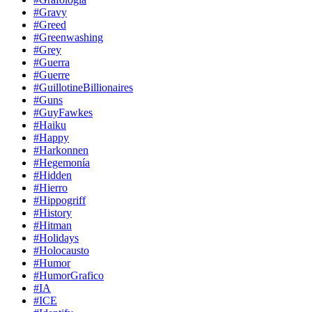
#Gravy
#Greed
#Greenwashing
#Grey
#Guerra
#Guerre
#GuillotineBillionaires
#Guns
#GuyFawkes
#Haiku
#Happy
#Harkonnen
#Hegemonía
#Hidden
#Hierro
#Hippogriff
#History
#Hitman
#Holidays
#Holocausto
#Humor
#HumorGrafico
#IA
#ICE