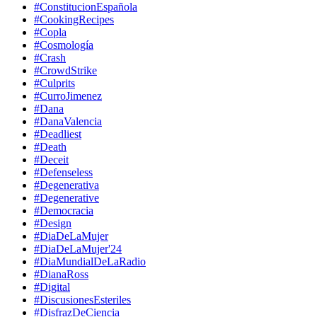
#ConstitucionEspañola
#CookingRecipes
#Copla
#Cosmología
#Crash
#CrowdStrike
#Culprits
#CurroJimenez
#Dana
#DanaValencia
#Deadliest
#Death
#Deceit
#Defenseless
#Degenerativa
#Degenerative
#Democracia
#Design
#DiaDeLaMujer
#DiaDeLaMujer'24
#DiaMundialDeLaRadio
#DianaRoss
#Digital
#DiscusionesEsteriles
#DisfrazDeCiencia