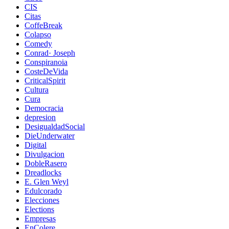
CIS
Citas
CoffeBreak
Colapso
Comedy
Conrad· Joseph
Conspiranoia
CosteDeVida
CriticalSpirit
Cultura
Cura
Democracia
depresion
DesigualdadSocial
DieUnderwater
Digital
Divulgacion
DobleRasero
Dreadlocks
E. Glen Weyl
Edulcorado
Elecciones
Elections
Empresas
EnColere