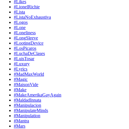
#Likes
#LionelRichie
#Lista
#ListaNoExhaustiva
#Logos
#Lone
#Loneliness
#LongSleeve
#LootingDevice
#LosPicaros
#LuchaDeClases
#LuisTosar
#Luxury
#Lyrics
#MadMaxWorld
#Magic
#MaisonVide
#Make
#MakeAmerikaGayAgain
#MaldadInnata
#Manipulacion
#ManipulateMinds
#Manipulation
#Mantra
#Mars