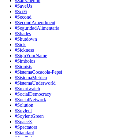
#SanValentin
#SaveUs
#SciFi
#Second
#SecondAmendment
#SeguridadAlimentaria
#Shades
#Shutdown
#Sick
#Sickness
#SignYourName
#Simbolos
#Sionists
#SistemaCocacola-Pepsi
#SistemaMetrico
#SistemaUnderworld
#Smartwatch
#SocialDemocracy
#SocialNetwork
#Solution
#Soylent
#SoylentGreen
#SpaceX
#Spectators
#Standard