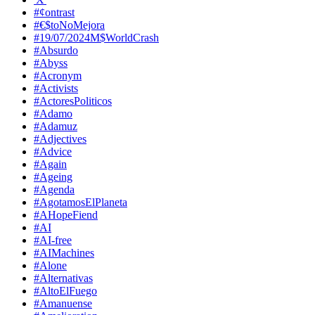
#¢ontrast
#€$toNoMejora
#19/07/2024M$WorldCrash
#Absurdo
#Abyss
#Acronym
#Activists
#ActoresPoliticos
#Adamo
#Adamuz
#Adjectives
#Advice
#Again
#Ageing
#Agenda
#AgotamosElPlaneta
#AHopeFiend
#AI
#AI-free
#AIMachines
#Alone
#Alternativas
#AltoElFuego
#Amanuense