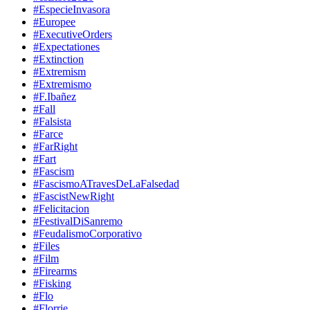
#EspecieInvasora
#Europee
#ExecutiveOrders
#Expectationes
#Extinction
#Extremism
#Extremismo
#F.Ibañez
#Fall
#Falsista
#Farce
#FarRight
#Fart
#Fascism
#FascismoATravesDeLaFalsedad
#FascistNewRight
#Felicitacion
#FestivalDiSanremo
#FeudalismoCorporativo
#Files
#Film
#Firearms
#Fisking
#Flo
#Florrie