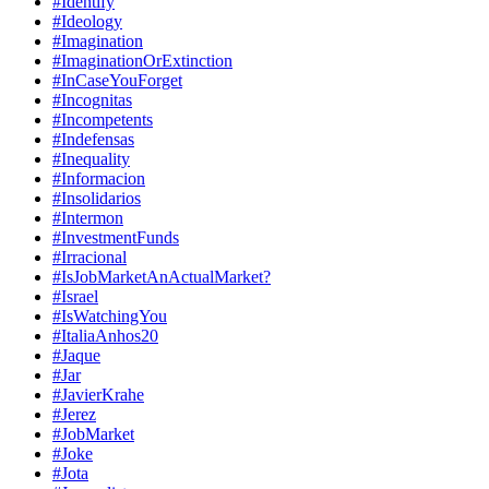
#Identify
#Ideology
#Imagination
#ImaginationOrExtinction
#InCaseYouForget
#Incognitas
#Incompetents
#Indefensas
#Inequality
#Informacion
#Insolidarios
#Intermon
#InvestmentFunds
#Irracional
#IsJobMarketAnActualMarket?
#Israel
#IsWatchingYou
#ItaliaAnhos20
#Jaque
#Jar
#JavierKrahe
#Jerez
#JobMarket
#Joke
#Jota