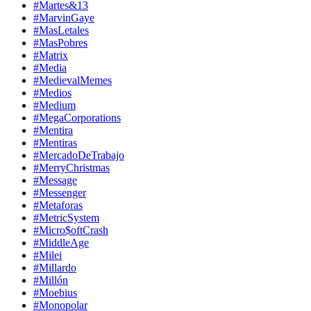
#Martes&13
#MarvinGaye
#MasLetales
#MasPobres
#Matrix
#Media
#MedievalMemes
#Medios
#Medium
#MegaCorporations
#Mentira
#Mentiras
#MercadoDeTrabajo
#MerryChristmas
#Message
#Messenger
#Metaforas
#MetricSystem
#Micro$oftCrash
#MiddleAge
#Milei
#Millardo
#Millón
#Moebius
#Monopolar