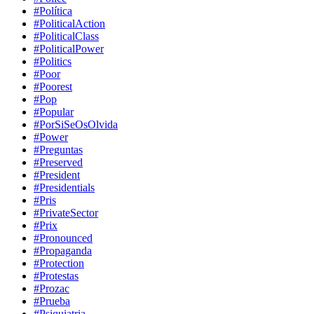
#Política
#PoliticalAction
#PoliticalClass
#PoliticalPower
#Politics
#Poor
#Poorest
#Pop
#Popular
#PorSiSeOsOlvida
#Power
#Preguntas
#Preserved
#President
#Presidentials
#Pris
#PrivateSector
#Prix
#Pronounced
#Propaganda
#Protection
#Protestas
#Prozac
#Prueba
#Psiquiatria