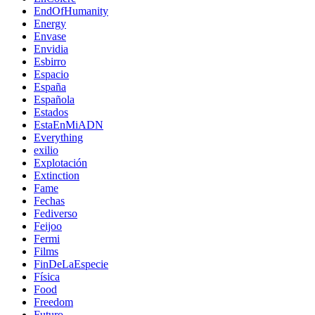
EndOfHumanity
Energy
Envase
Envidia
Esbirro
Espacio
España
Española
Estados
EstaEnMiADN
Everything
exilio
Explotación
Extinction
Fame
Fechas
Fediverso
Feijoo
Fermi
Films
FinDeLaEspecie
Física
Food
Freedom
Futuro