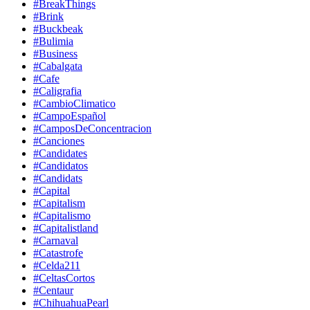
#BreakThings
#Brink
#Buckbeak
#Bulimia
#Business
#Cabalgata
#Cafe
#Caligrafia
#CambioClimatico
#CampoEspañol
#CamposDeConcentracion
#Canciones
#Candidates
#Candidatos
#Candidats
#Capital
#Capitalism
#Capitalismo
#Capitalistland
#Carnaval
#Catastrofe
#Celda211
#CeltasCortos
#Centaur
#ChihuahuaPearl