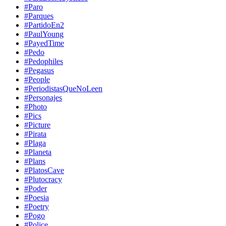
#Paro
#Parques
#PartidoEn2
#PaulYoung
#PayedTime
#Pedo
#Pedophiles
#Pegasus
#People
#PeriodistasQueNoLeen
#Personajes
#Photo
#Pics
#Picture
#Pirata
#Plaga
#Planeta
#Plans
#PlatosCave
#Plutocracy
#Poder
#Poesia
#Poetry
#Pogo
#Police