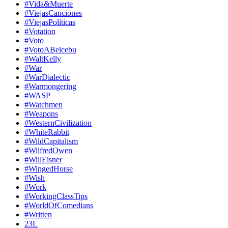
#Vida&Muerte
#ViejasCanciones
#ViejasPolíticas
#Votation
#Voto
#VotoABelcebu
#WaltKelly
#War
#WarDialectic
#Warmongering
#WASP
#Watchmen
#Weapons
#WesternCivilization
#WhiteRabbit
#WildCapitalism
#WilfredOwen
#WillEisner
#WingedHorse
#Wish
#Work
#WorkingClassTips
#WorldOfComedians
#Written
23L