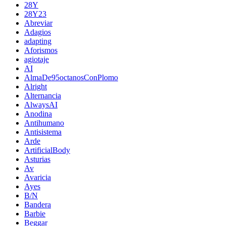
28Y
28Y23
Abreviar
Adagios
adapting
Aforismos
agiotaje
AI
AlmaDe95octanosConPlomo
Alright
Alternancia
AlwaysAI
Anodina
Antihumano
Antisistema
Arde
ArtificialBody
Asturias
Av
Avaricia
Ayes
B/N
Bandera
Barbie
Beggar