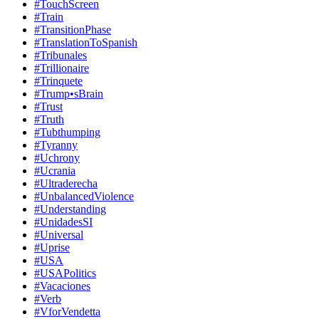
#TouchScreen
#Train
#TransitionPhase
#TranslationToSpanish
#Tribunales
#Trillionaire
#Trinquete
#Trump•sBrain
#Trust
#Truth
#Tubthumping
#Tyranny
#Uchrony
#Ucrania
#Ultraderecha
#UnbalancedViolence
#Understanding
#UnidadesSI
#Universal
#Uprise
#USA
#USAPolitics
#Vacaciones
#Verb
#VforVendetta