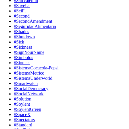
#SanValentin
#SaveUs
#SciFi
#Second
#SecondAmendment
#SeguridadAlimentaria
#Shades
#Shutdown
#Sick
#Sickness
#SignYourName
#Simbolos
#Sionists
#SistemaCocacola-Pepsi
#SistemaMetrico
#SistemaUnderworld
#Smartwatch
#SocialDemocracy
#SocialNetwork
#Solution
#Soylent
#SoylentGreen
#SpaceX
#Spectators
#Standard