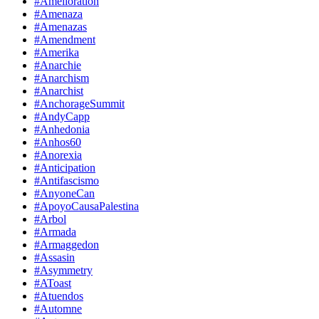
#Amelioration
#Amenaza
#Amenazas
#Amendment
#Amerika
#Anarchie
#Anarchism
#Anarchist
#AnchorageSummit
#AndyCapp
#Anhedonia
#Anhos60
#Anorexia
#Anticipation
#Antifascismo
#AnyoneCan
#ApoyoCausaPalestina
#Arbol
#Armada
#Armaggedon
#Assasin
#Asymmetry
#AToast
#Atuendos
#Automne