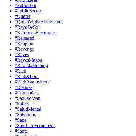
#PubicHair
#PublicSector
#Querer
#QuienVigilaAlVigilante
#RayoDeSol
#ReformasElectorales
#Released
#Religion
#Revenge
#Reyes
#ReyesMagos
#RhondaFleming
#Rich
#Rich&Poor
#RichAgainstPoor
#Risques
#Romanticas
#SadOldMan
#Safety
#SaludMental
#Salvarnos
#Sane
#SansGouvernement
#Santa