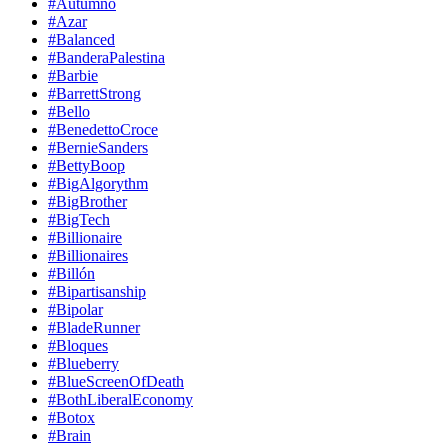
#Autumno
#Azar
#Balanced
#BanderaPalestina
#Barbie
#BarrettStrong
#Bello
#BenedettoCroce
#BernieSanders
#BettyBoop
#BigAlgorythm
#BigBrother
#BigTech
#Billionaire
#Billionaires
#Billón
#Bipartisanship
#Bipolar
#BladeRunner
#Bloques
#Blueberry
#BlueScreenOfDeath
#BothLiberalEconomy
#Botox
#Brain