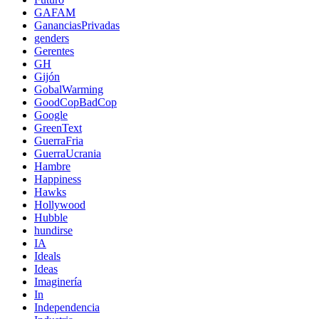
GAFAM
GananciasPrivadas
genders
Gerentes
GH
Gijón
GobalWarming
GoodCopBadCop
Google
GreenText
GuerraFria
GuerraUcrania
Hambre
Happiness
Hawks
Hollywood
Hubble
hundirse
IA
Ideals
Ideas
Imaginería
In
Independencia