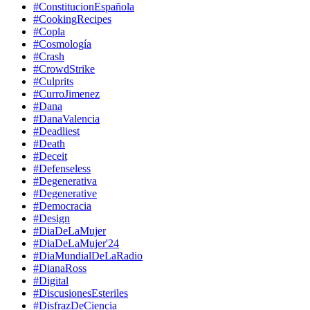
#ConstitucionEspañola
#CookingRecipes
#Copla
#Cosmología
#Crash
#CrowdStrike
#Culprits
#CurroJimenez
#Dana
#DanaValencia
#Deadliest
#Death
#Deceit
#Defenseless
#Degenerativa
#Degenerative
#Democracia
#Design
#DiaDeLaMujer
#DiaDeLaMujer'24
#DiaMundialDeLaRadio
#DianaRoss
#Digital
#DiscusionesEsteriles
#DisfrazDeCiencia