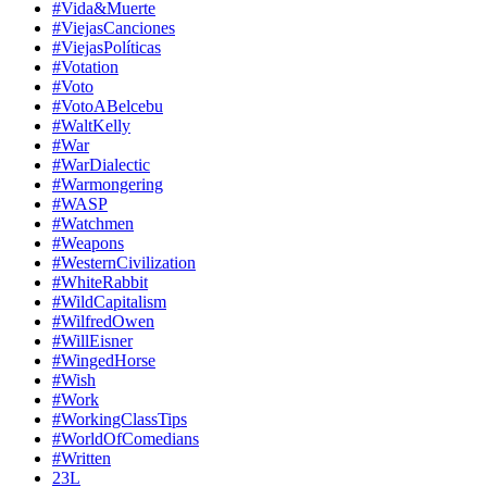
#Vida&Muerte
#ViejasCanciones
#ViejasPolíticas
#Votation
#Voto
#VotoABelcebu
#WaltKelly
#War
#WarDialectic
#Warmongering
#WASP
#Watchmen
#Weapons
#WesternCivilization
#WhiteRabbit
#WildCapitalism
#WilfredOwen
#WillEisner
#WingedHorse
#Wish
#Work
#WorkingClassTips
#WorldOfComedians
#Written
23L