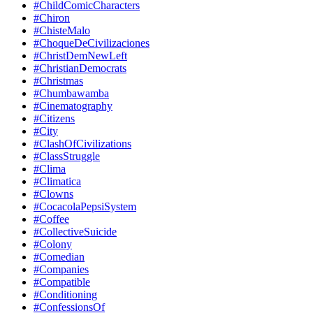
#ChildComicCharacters
#Chiron
#ChisteMalo
#ChoqueDeCivilizaciones
#ChristDemNewLeft
#ChristianDemocrats
#Christmas
#Chumbawamba
#Cinematography
#Citizens
#City
#ClashOfCivilizations
#ClassStruggle
#Clima
#Climatica
#Clowns
#CocacolaPepsiSystem
#Coffee
#CollectiveSuicide
#Colony
#Comedian
#Companies
#Compatible
#Conditioning
#ConfessionsOf