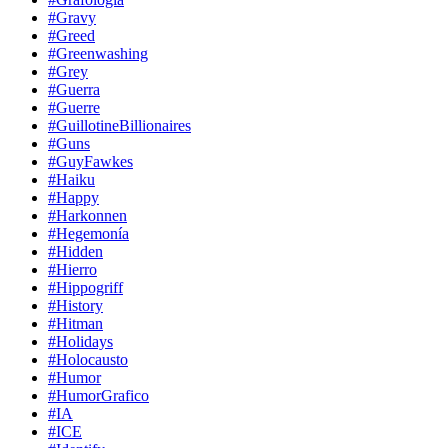
#Gravy
#Greed
#Greenwashing
#Grey
#Guerra
#Guerre
#GuillotineBillionaires
#Guns
#GuyFawkes
#Haiku
#Happy
#Harkonnen
#Hegemonía
#Hidden
#Hierro
#Hippogriff
#History
#Hitman
#Holidays
#Holocausto
#Humor
#HumorGrafico
#IA
#ICE