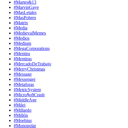
#Martes&13
#MarvinGaye
#MasLetales
#MasPobres
#Matrix
#Media
#MedievalMemes
#Medios
#Medium
#MegaCorporations
#Mentira
#Mentiras
#MercadoDeTrabajo
#MerryChristmas
#Message
#Messenger
#Metaforas
#MetricSystem
#Micro$oftCrash
#MiddleAge
#Milei
#Millardo
#Millón
#Moebius
#Monopolar