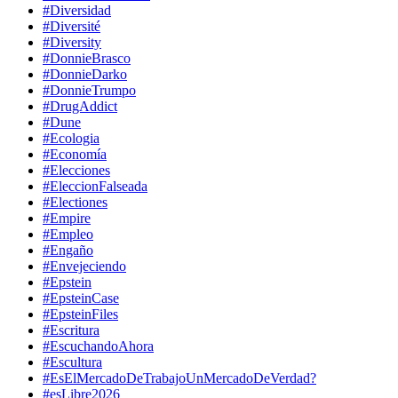
#Diversidad
#Diversité
#Diversity
#DonnieBrasco
#DonnieDarko
#DonnieTrumpo
#DrugAddict
#Dune
#Ecologia
#Economía
#Elecciones
#EleccionFalseada
#Electiones
#Empire
#Empleo
#Engaño
#Envejeciendo
#Epstein
#EpsteinCase
#EpsteinFiles
#Escritura
#EscuchandoAhora
#Escultura
#EsElMercadoDeTrabajoUnMercadoDeVerdad?
#esLibre2026