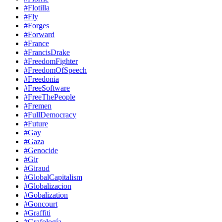
#Flotilla
#Fly
#Forges
#Forward
#France
#FrancisDrake
#FreedomFighter
#FreedomOfSpeech
#Freedonia
#FreeSoftware
#FreeThePeople
#Fremen
#FullDemocracy
#Future
#Gay
#Gaza
#Genocide
#Gir
#Giraud
#GlobalCapitalism
#Globalizacion
#Gobalization
#Goncourt
#Graffiti
#Grafología