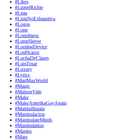
#Likes
#LionelRichie
#Lista
#ListaNoExhaustiva
#Logos
#Lone
#Loneliness
#LongSleeve
#LootingDevice
#LosPicaros
#LuchaDeClases
#LuisTosar
#Luxury
#Lyrics
#MadMaxWorld
#Magic
#MaisonVide
#Make
#MakeAmerikaGayAgain
#MaldadInnata
#Manipulacion
#ManipulateMinds
#Manipulation
#Mantra
#Mars