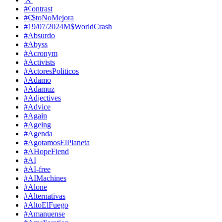
#¢ontrast
#€$toNoMejora
#19/07/2024M$WorldCrash
#Absurdo
#Abyss
#Acronym
#Activists
#ActoresPoliticos
#Adamo
#Adamuz
#Adjectives
#Advice
#Again
#Ageing
#Agenda
#AgotamosElPlaneta
#AHopeFiend
#AI
#AI-free
#AIMachines
#Alone
#Alternativas
#AltoElFuego
#Amanuense