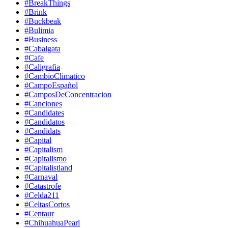
#BreakThings
#Brink
#Buckbeak
#Bulimia
#Business
#Cabalgata
#Cafe
#Caligrafia
#CambioClimatico
#CampoEspañol
#CamposDeConcentracion
#Canciones
#Candidates
#Candidatos
#Candidats
#Capital
#Capitalism
#Capitalismo
#Capitalistland
#Carnaval
#Catastrofe
#Celda211
#CeltasCortos
#Centaur
#ChihuahuaPearl