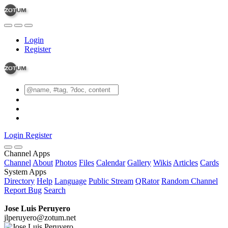
Login
Register
Login
Register
Channel Apps
Channel
About
Photos
Files
Calendar
Gallery
Wikis
Articles
Cards
System Apps
Directory
Help
Language
Public Stream
QRator
Random Channel
Report Bug
Search
Jose Luis Peruyero
jlperuyero@zotum.net