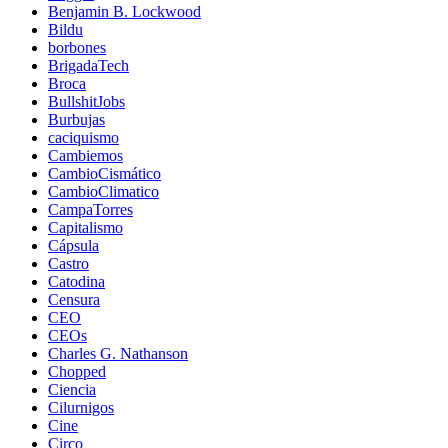
Benjamin B. Lockwood
Bildu
borbones
BrigadaTech
Broca
BullshitJobs
Burbujas
caciquismo
Cambiemos
CambioCismático
CambioClimatico
CampaTorres
Capitalismo
Cápsula
Castro
Catodina
Censura
CEO
CEOs
Charles G. Nathanson
Chopped
Ciencia
Cilurnigos
Cine
Circo