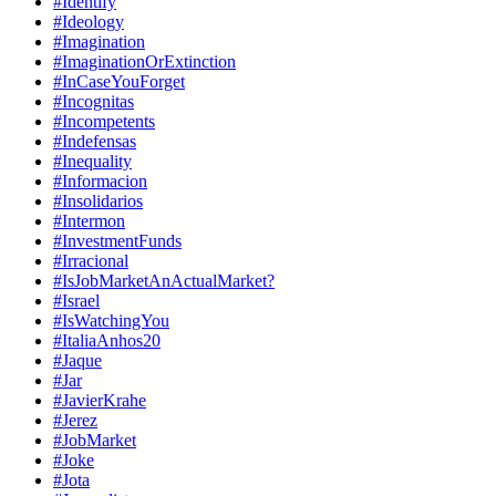
#Identify
#Ideology
#Imagination
#ImaginationOrExtinction
#InCaseYouForget
#Incognitas
#Incompetents
#Indefensas
#Inequality
#Informacion
#Insolidarios
#Intermon
#InvestmentFunds
#Irracional
#IsJobMarketAnActualMarket?
#Israel
#IsWatchingYou
#ItaliaAnhos20
#Jaque
#Jar
#JavierKrahe
#Jerez
#JobMarket
#Joke
#Jota