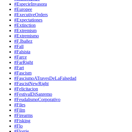
#EspecieInvasora
#Europee
#ExecutiveOrders
#Expectationes
#Extinction
#Extremism
#Extremismo
#F.Ibañez
#Fall
#Falsista
#Farce
#FarRight
#Fart
#Fascism
#FascismoATravesDeLaFalsedad
#FascistNewRight
#Felicitacion
#FestivalDiSanremo
#FeudalismoCorporativo
#Files
#Film
#Firearms
#Fisking
#Flo
#Florrie