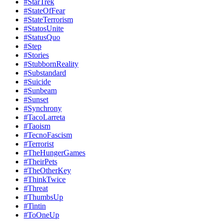
#StarTrek
#StateOfFear
#StateTerrorism
#StatosUnite
#StatusQuo
#Step
#Stories
#StubbornReality
#Substandard
#Suicide
#Sunbeam
#Sunset
#Synchrony
#TacoLarreta
#Taoism
#TecnoFascism
#Terrorist
#TheHungerGames
#TheirPets
#TheOtherKey
#ThinkTwice
#Threat
#ThumbsUp
#Tintin
#ToOneUp