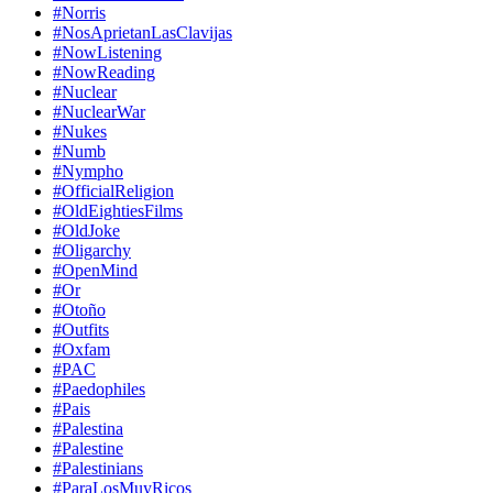
#Norris
#NosAprietanLasClavijas
#NowListening
#NowReading
#Nuclear
#NuclearWar
#Nukes
#Numb
#Nympho
#OfficialReligion
#OldEightiesFilms
#OldJoke
#Oligarchy
#OpenMind
#Or
#Otoño
#Outfits
#Oxfam
#PAC
#Paedophiles
#Pais
#Palestina
#Palestine
#Palestinians
#ParaLosMuyRicos