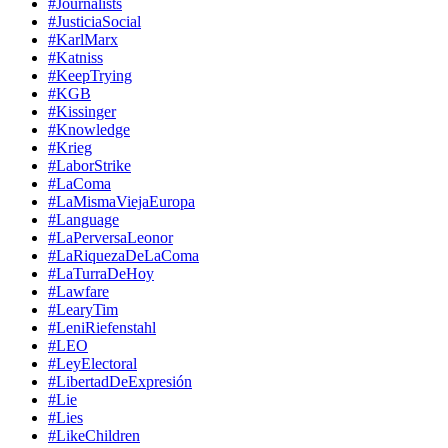
#Journalists
#JusticiaSocial
#KarlMarx
#Katniss
#KeepTrying
#KGB
#Kissinger
#Knowledge
#Krieg
#LaborStrike
#LaComa
#LaMismaViejaEuropa
#Language
#LaPerversaLeonor
#LaRiquezaDeLaComa
#LaTurraDeHoy
#Lawfare
#LearyTim
#LeniRiefenstahl
#LEO
#LeyElectoral
#LibertadDeExpresión
#Lie
#Lies
#LikeChildren