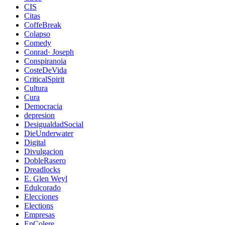
CIS
Citas
CoffeBreak
Colapso
Comedy
Conrad· Joseph
Conspiranoia
CosteDeVida
CriticalSpirit
Cultura
Cura
Democracia
depresion
DesigualdadSocial
DieUnderwater
Digital
Divulgacion
DobleRasero
Dreadlocks
E. Glen Weyl
Edulcorado
Elecciones
Elections
Empresas
EnColere