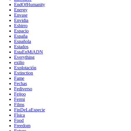
EndOfHumanity
Energy
Envase
Envidia
Esbirro
Espacio
España
Española
Estados
EstaEnMiADN
Everything
exilio
Explotación
Extinction
Fame
Fechas
Fediverso
Feijoo
Fermi
Films
FinDeLaEspecie
Física
Food
Freedom
Futuro