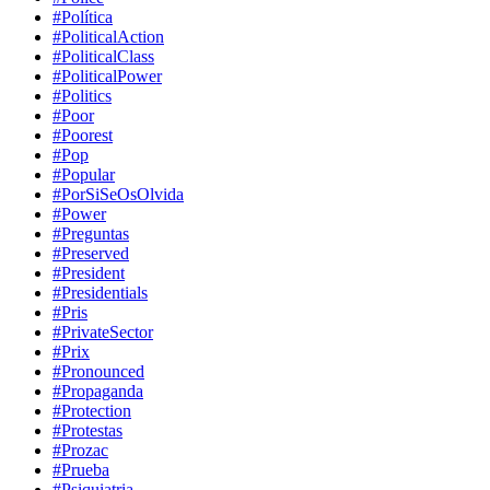
#Política
#PoliticalAction
#PoliticalClass
#PoliticalPower
#Politics
#Poor
#Poorest
#Pop
#Popular
#PorSiSeOsOlvida
#Power
#Preguntas
#Preserved
#President
#Presidentials
#Pris
#PrivateSector
#Prix
#Pronounced
#Propaganda
#Protection
#Protestas
#Prozac
#Prueba
#Psiquiatria