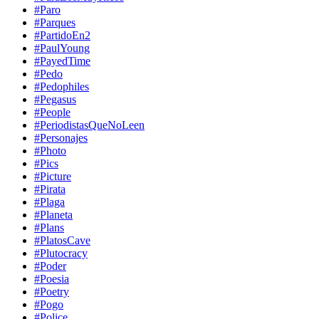
#Paro
#Parques
#PartidoEn2
#PaulYoung
#PayedTime
#Pedo
#Pedophiles
#Pegasus
#People
#PeriodistasQueNoLeen
#Personajes
#Photo
#Pics
#Picture
#Pirata
#Plaga
#Planeta
#Plans
#PlatosCave
#Plutocracy
#Poder
#Poesia
#Poetry
#Pogo
#Police