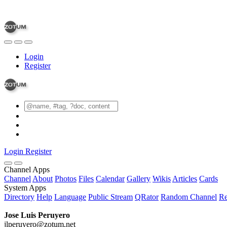
Login
Register
Login
Register
Channel Apps
Channel
About
Photos
Files
Calendar
Gallery
Wikis
Articles
Cards
System Apps
Directory
Help
Language
Public Stream
QRator
Random Channel
Re
Jose Luis Peruyero
jlperuyero@zotum.net