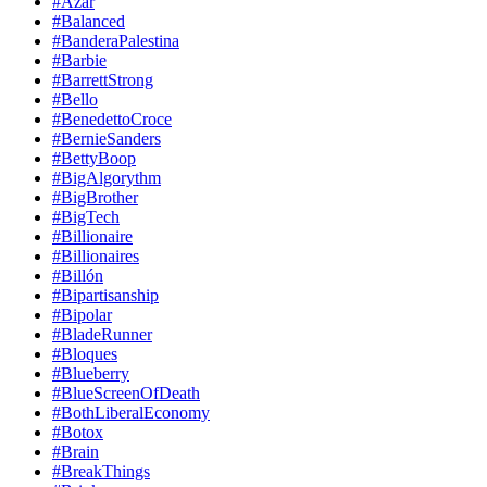
#Azar
#Balanced
#BanderaPalestina
#Barbie
#BarrettStrong
#Bello
#BenedettoCroce
#BernieSanders
#BettyBoop
#BigAlgorythm
#BigBrother
#BigTech
#Billionaire
#Billionaires
#Billón
#Bipartisanship
#Bipolar
#BladeRunner
#Bloques
#Blueberry
#BlueScreenOfDeath
#BothLiberalEconomy
#Botox
#Brain
#BreakThings