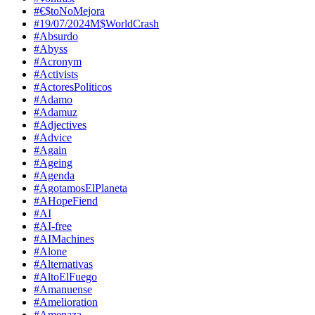
#€$toNoMejora
#19/07/2024M$WorldCrash
#Absurdo
#Abyss
#Acronym
#Activists
#ActoresPoliticos
#Adamo
#Adamuz
#Adjectives
#Advice
#Again
#Ageing
#Agenda
#AgotamosElPlaneta
#AHopeFiend
#AI
#AI-free
#AIMachines
#Alone
#Alternativas
#AltoElFuego
#Amanuense
#Amelioration
#Amenaza