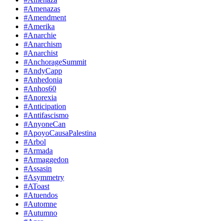
#Amenazas
#Amendment
#Amerika
#Anarchie
#Anarchism
#Anarchist
#AnchorageSummit
#AndyCapp
#Anhedonia
#Anhos60
#Anorexia
#Anticipation
#Antifascismo
#AnyoneCan
#ApoyoCausaPalestina
#Arbol
#Armada
#Armaggedon
#Assasin
#Asymmetry
#AToast
#Atuendos
#Automne
#Autumno