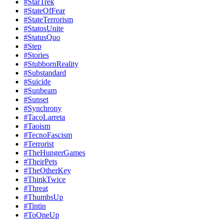
#StarTrek
#StateOfFear
#StateTerrorism
#StatosUnite
#StatusQuo
#Step
#Stories
#StubbornReality
#Substandard
#Suicide
#Sunbeam
#Sunset
#Synchrony
#TacoLarreta
#Taoism
#TecnoFascism
#Terrorist
#TheHungerGames
#TheirPets
#TheOtherKey
#ThinkTwice
#Threat
#ThumbsUp
#Tintin
#ToOneUp