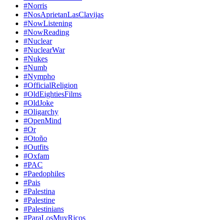
#Norris
#NosAprietanLasClavijas
#NowListening
#NowReading
#Nuclear
#NuclearWar
#Nukes
#Numb
#Nympho
#OfficialReligion
#OldEightiesFilms
#OldJoke
#Oligarchy
#OpenMind
#Or
#Otoño
#Outfits
#Oxfam
#PAC
#Paedophiles
#Pais
#Palestina
#Palestine
#Palestinians
#ParaLosMuyRicos