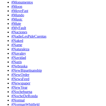
#Monumentos
#Moon
#MoveFast
#Mundo
#Music
#Mute
#MyFault
#Naciones
#NadieLesPideCuentas
#Naked
#Name
#Naturaleza
#Navalny
#Navidad
#Nazis
#Nebraska
#NewBipartisanship
#NewOrder
#NewsFeed
#Newspaper
#NewYear
#Nochebuena
#NocheDeRonda
#Normal
#NormanWhitfield