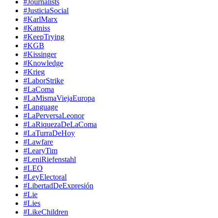
#Journalists
#JusticiaSocial
#KarlMarx
#Katniss
#KeepTrying
#KGB
#Kissinger
#Knowledge
#Krieg
#LaborStrike
#LaComa
#LaMismaViejaEuropa
#Language
#LaPerversaLeonor
#LaRiquezaDeLaComa
#LaTurraDeHoy
#Lawfare
#LearyTim
#LeniRiefenstahl
#LEO
#LeyElectoral
#LibertadDeExpresión
#Lie
#Lies
#LikeChildren