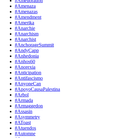
#Amelioration
#Amenaza
#Amenazas
#Amendment
#Amerika
#Anarchie
#Anarchism
#Anarchist
#AnchorageSummit
#AndyCapp
#Anhedonia
#Anhos60
#Anorexia
#Anticipation
#Antifascismo
#AnyoneCan
#ApoyoCausaPalestina
#Arbol
#Armada
#Armaggedon
#Assasin
#Asymmetry
#AToast
#Atuendos
#Automne