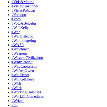
#Vida&Muerte
#ViejasCanciones
#ViejasPolíticas
#Votation
#Voto
#VotoABelcebu
#WaltKelly
#War
#WarDialectic
#Warmongering
#WASP
#Watchmen
#Weapons
#WesternCivilization
#WhiteRabbit
#WildCapitalism
#WilfredOwen
#WillEisner
#WingedHorse
#Wish
#Work
#WorkingClassTips
#WorldOfComedians
#Written
23L