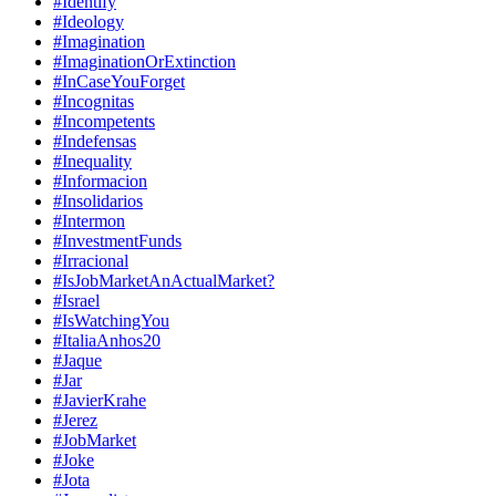
#Identify
#Ideology
#Imagination
#ImaginationOrExtinction
#InCaseYouForget
#Incognitas
#Incompetents
#Indefensas
#Inequality
#Informacion
#Insolidarios
#Intermon
#InvestmentFunds
#Irracional
#IsJobMarketAnActualMarket?
#Israel
#IsWatchingYou
#ItaliaAnhos20
#Jaque
#Jar
#JavierKrahe
#Jerez
#JobMarket
#Joke
#Jota