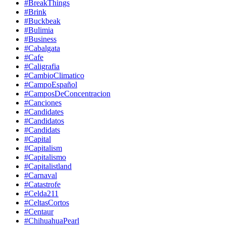
#BreakThings
#Brink
#Buckbeak
#Bulimia
#Business
#Cabalgata
#Cafe
#Caligrafia
#CambioClimatico
#CampoEspañol
#CamposDeConcentracion
#Canciones
#Candidates
#Candidatos
#Candidats
#Capital
#Capitalism
#Capitalismo
#Capitalistland
#Carnaval
#Catastrofe
#Celda211
#CeltasCortos
#Centaur
#ChihuahuaPearl