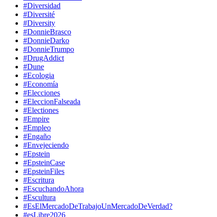
#Diversidad
#Diversité
#Diversity
#DonnieBrasco
#DonnieDarko
#DonnieTrumpo
#DrugAddict
#Dune
#Ecologia
#Economía
#Elecciones
#EleccionFalseada
#Electiones
#Empire
#Empleo
#Engaño
#Envejeciendo
#Epstein
#EpsteinCase
#EpsteinFiles
#Escritura
#EscuchandoAhora
#Escultura
#EsElMercadoDeTrabajoUnMercadoDeVerdad?
#esLibre2026