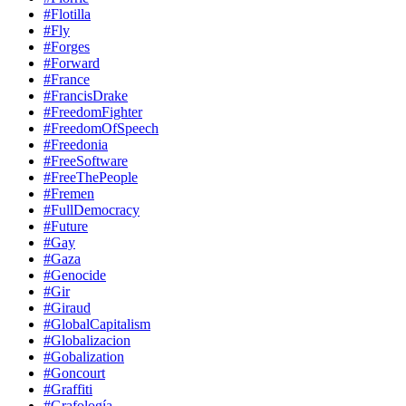
#Flotilla
#Fly
#Forges
#Forward
#France
#FrancisDrake
#FreedomFighter
#FreedomOfSpeech
#Freedonia
#FreeSoftware
#FreeThePeople
#Fremen
#FullDemocracy
#Future
#Gay
#Gaza
#Genocide
#Gir
#Giraud
#GlobalCapitalism
#Globalizacion
#Gobalization
#Goncourt
#Graffiti
#Grafología