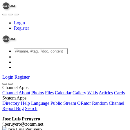
Login
Register
Login
Register
Channel Apps
Channel
About
Photos
Files
Calendar
Gallery
Wikis
Articles
Cards
System Apps
Directory
Help
Language
Public Stream
QRator
Random Channel
Report Bug
Search
Jose Luis Peruyero
jlperuyero@zotum.net