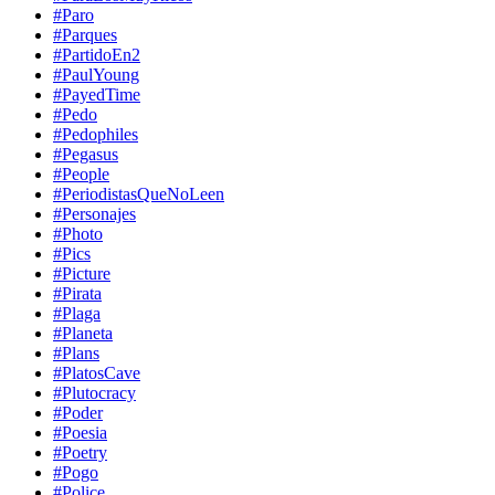
#Paro
#Parques
#PartidoEn2
#PaulYoung
#PayedTime
#Pedo
#Pedophiles
#Pegasus
#People
#PeriodistasQueNoLeen
#Personajes
#Photo
#Pics
#Picture
#Pirata
#Plaga
#Planeta
#Plans
#PlatosCave
#Plutocracy
#Poder
#Poesia
#Poetry
#Pogo
#Police