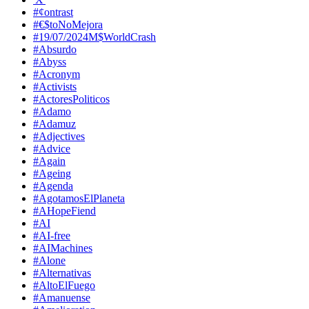
#¢ontrast
#€$toNoMejora
#19/07/2024M$WorldCrash
#Absurdo
#Abyss
#Acronym
#Activists
#ActoresPoliticos
#Adamo
#Adamuz
#Adjectives
#Advice
#Again
#Ageing
#Agenda
#AgotamosElPlaneta
#AHopeFiend
#AI
#AI-free
#AIMachines
#Alone
#Alternativas
#AltoElFuego
#Amanuense