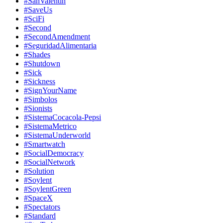
#SanValentin
#SaveUs
#SciFi
#Second
#SecondAmendment
#SeguridadAlimentaria
#Shades
#Shutdown
#Sick
#Sickness
#SignYourName
#Simbolos
#Sionists
#SistemaCocacola-Pepsi
#SistemaMetrico
#SistemaUnderworld
#Smartwatch
#SocialDemocracy
#SocialNetwork
#Solution
#Soylent
#SoylentGreen
#SpaceX
#Spectators
#Standard