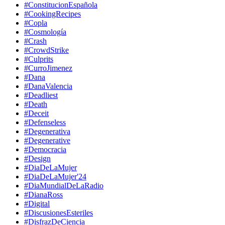
#ConstitucionEspañola
#CookingRecipes
#Copla
#Cosmología
#Crash
#CrowdStrike
#Culprits
#CurroJimenez
#Dana
#DanaValencia
#Deadliest
#Death
#Deceit
#Defenseless
#Degenerativa
#Degenerative
#Democracia
#Design
#DiaDeLaMujer
#DiaDeLaMujer'24
#DiaMundialDeLaRadio
#DianaRoss
#Digital
#DiscusionesEsteriles
#DisfrazDeCiencia