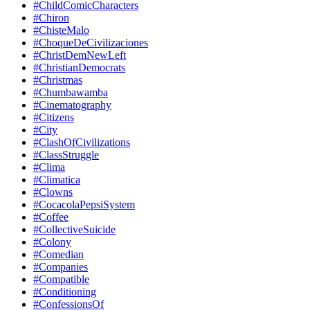
#ChildComicCharacters
#Chiron
#ChisteMalo
#ChoqueDeCivilizaciones
#ChristDemNewLeft
#ChristianDemocrats
#Christmas
#Chumbawamba
#Cinematography
#Citizens
#City
#ClashOfCivilizations
#ClassStruggle
#Clima
#Climatica
#Clowns
#CocacolaPepsiSystem
#Coffee
#CollectiveSuicide
#Colony
#Comedian
#Companies
#Compatible
#Conditioning
#ConfessionsOf