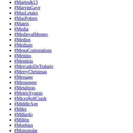
#Martes&13
#MarvinGaye
#MasLetales
#MasPobres
#Matrix
#Media
#MedievalMemes
#Medios
#Medium
#MegaCorporations
#Mentira
#Mentiras
#MercadoDeTrabajo
#MerryChristmas
#Message
#Messenger
#Metaforas
#MetricSystem
#Micro$oftCrash
#MiddleAge
#Milei
#Millardo
#Millón
#Moebius
#Monopolar