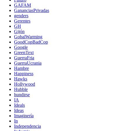
GAFAM
GananciasPrivadas
genders
Gerentes
GH
Gijón
GobalWarming
GoodCopBadCop
Google
GreenText
GuerraFria
GuerraUcrania
Hambre
Happiness
Hawks
Hollywood
Hubble
hundirse
IA
Ideals
Ideas
Imaginería
In
Independencia