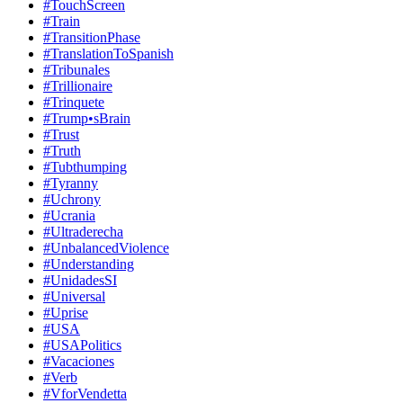
#TouchScreen
#Train
#TransitionPhase
#TranslationToSpanish
#Tribunales
#Trillionaire
#Trinquete
#Trump•sBrain
#Trust
#Truth
#Tubthumping
#Tyranny
#Uchrony
#Ucrania
#Ultraderecha
#UnbalancedViolence
#Understanding
#UnidadesSI
#Universal
#Uprise
#USA
#USAPolitics
#Vacaciones
#Verb
#VforVendetta