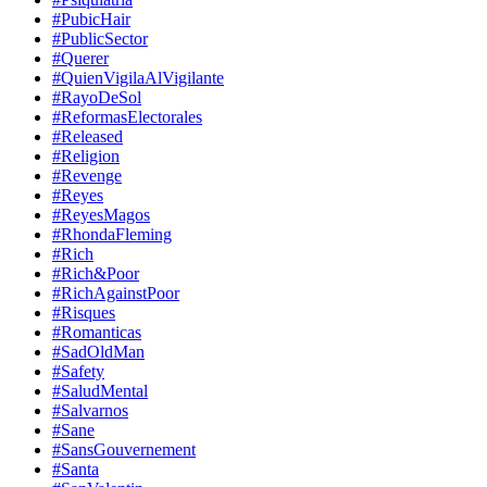
#PubicHair
#PublicSector
#Querer
#QuienVigilaAlVigilante
#RayoDeSol
#ReformasElectorales
#Released
#Religion
#Revenge
#Reyes
#ReyesMagos
#RhondaFleming
#Rich
#Rich&Poor
#RichAgainstPoor
#Risques
#Romanticas
#SadOldMan
#Safety
#SaludMental
#Salvarnos
#Sane
#SansGouvernement
#Santa