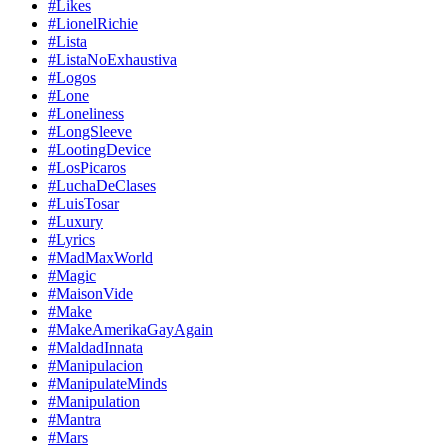
#Likes
#LionelRichie
#Lista
#ListaNoExhaustiva
#Logos
#Lone
#Loneliness
#LongSleeve
#LootingDevice
#LosPicaros
#LuchaDeClases
#LuisTosar
#Luxury
#Lyrics
#MadMaxWorld
#Magic
#MaisonVide
#Make
#MakeAmerikaGayAgain
#MaldadInnata
#Manipulacion
#ManipulateMinds
#Manipulation
#Mantra
#Mars