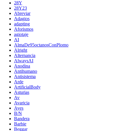
28Y
28Y23
Abreviar
Adagios
adapting
Aforismos
agiotaje
AI
AlmaDe95octanosConPlomo
Alright
Alternancia
AlwaysAI
Anodina
Antihumano
Antisistema
Arde
ArtificialBody
Asturias
Av
Avaricia
Ayes
B/N
Bandera
Barbie
Beggar