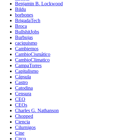
Benjamin B. Lockwood
Bildu
borbones
BrigadaTech
Broca
BullshitJobs
Burbujas
caciquismo
Cambiemos
CambioCismático
CambioClimatico
CampaTorres
Capitalismo
Cápsula
Castro
Catodina
Censura
CEO
CEOs
Charles G. Nathanson
Chopped
Ciencia
Cilurnigos
Cine
Circo