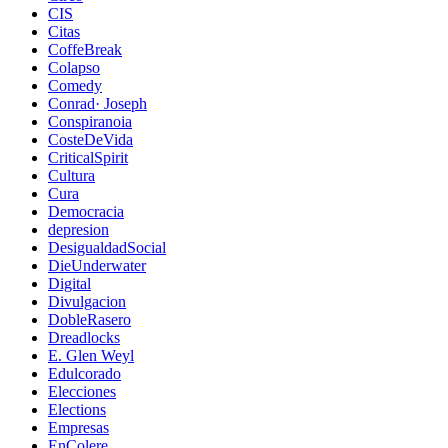
CIS
Citas
CoffeBreak
Colapso
Comedy
Conrad· Joseph
Conspiranoia
CosteDeVida
CriticalSpirit
Cultura
Cura
Democracia
depresion
DesigualdadSocial
DieUnderwater
Digital
Divulgacion
DobleRasero
Dreadlocks
E. Glen Weyl
Edulcorado
Elecciones
Elections
Empresas
EnColere