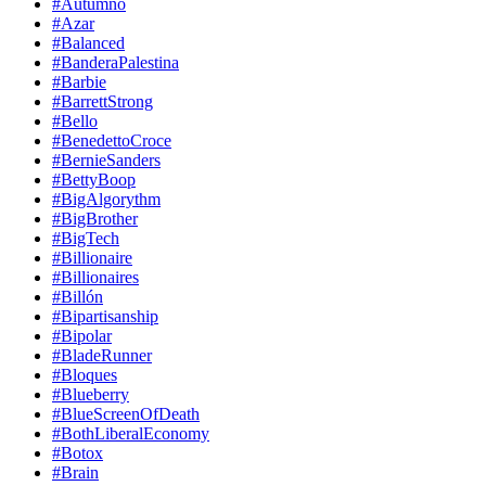
#Autumno
#Azar
#Balanced
#BanderaPalestina
#Barbie
#BarrettStrong
#Bello
#BenedettoCroce
#BernieSanders
#BettyBoop
#BigAlgorythm
#BigBrother
#BigTech
#Billionaire
#Billionaires
#Billón
#Bipartisanship
#Bipolar
#BladeRunner
#Bloques
#Blueberry
#BlueScreenOfDeath
#BothLiberalEconomy
#Botox
#Brain