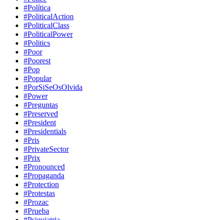
#Política
#PoliticalAction
#PoliticalClass
#PoliticalPower
#Politics
#Poor
#Poorest
#Pop
#Popular
#PorSiSeOsOlvida
#Power
#Preguntas
#Preserved
#President
#Presidentials
#Pris
#PrivateSector
#Prix
#Pronounced
#Propaganda
#Protection
#Protestas
#Prozac
#Prueba
#Psiquiatria