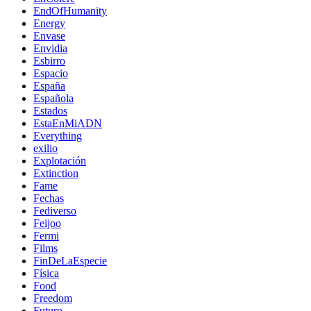
EndOfHumanity
Energy
Envase
Envidia
Esbirro
Espacio
España
Española
Estados
EstaEnMiADN
Everything
exilio
Explotación
Extinction
Fame
Fechas
Fediverso
Feijoo
Fermi
Films
FinDeLaEspecie
Física
Food
Freedom
Futuro