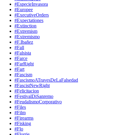
#EspecieInvasora
#Europee
#ExecutiveOrders
#Expectationes
#Extinction
#Extremism
#Extremismo
#F.Ibañez
#Fall
#Falsista
#Farce
#FarRight
#Fart
#Fascism
#FascismoATravesDeLaFalsedad
#FascistNewRight
#Felicitacion
#FestivalDiSanremo
#FeudalismoCorporativo
#Files
#Film
#Firearms
#Fisking
#Flo
#Florrie