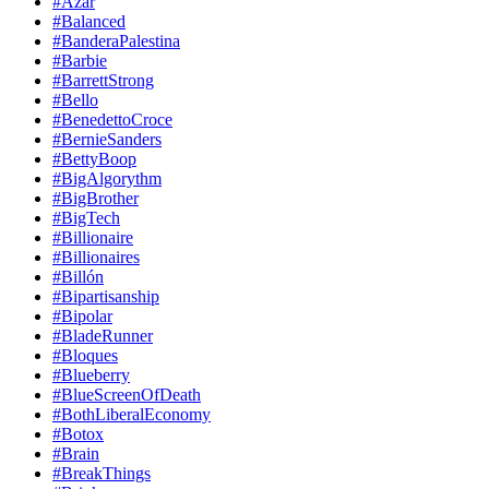
#Azar
#Balanced
#BanderaPalestina
#Barbie
#BarrettStrong
#Bello
#BenedettoCroce
#BernieSanders
#BettyBoop
#BigAlgorythm
#BigBrother
#BigTech
#Billionaire
#Billionaires
#Billón
#Bipartisanship
#Bipolar
#BladeRunner
#Bloques
#Blueberry
#BlueScreenOfDeath
#BothLiberalEconomy
#Botox
#Brain
#BreakThings