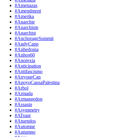
#Amenazas
#Amendment
#Amerika
#Anarchie
#Anarchism
#Anarchist
#AnchorageSummit
#AndyCapp
#Anhedonia
#Anhos60
#Anorexia
#Anticipation
#Antifascismo
#AnyoneCan
#ApoyoCausaPalestina
#Arbol
#Armada
#Armaggedon
#Assasin
#Asymmetry
#AToast
#Atuendos
#Automne
#Autumno