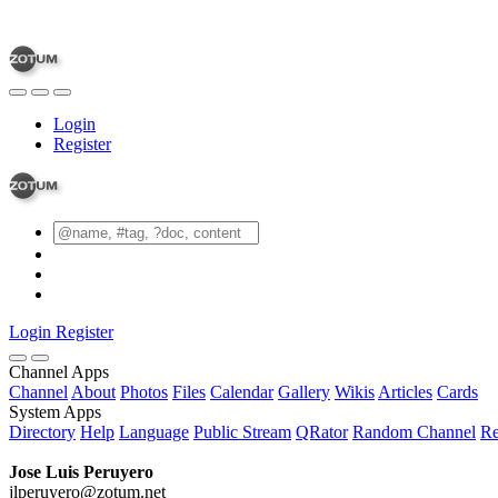
Login
Register
Login
Register
Channel Apps
Channel
About
Photos
Files
Calendar
Gallery
Wikis
Articles
Cards
System Apps
Directory
Help
Language
Public Stream
QRator
Random Channel
Re
Jose Luis Peruyero
jlperuyero@zotum.net