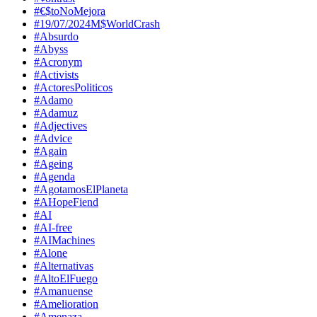
#€$toNoMejora
#19/07/2024M$WorldCrash
#Absurdo
#Abyss
#Acronym
#Activists
#ActoresPoliticos
#Adamo
#Adamuz
#Adjectives
#Advice
#Again
#Ageing
#Agenda
#AgotamosElPlaneta
#AHopeFiend
#AI
#AI-free
#AIMachines
#Alone
#Alternativas
#AltoElFuego
#Amanuense
#Amelioration
#Amenaza