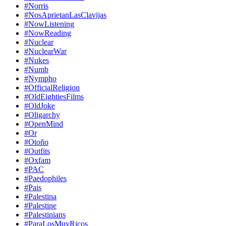
#Norris
#NosAprietanLasClavijas
#NowListening
#NowReading
#Nuclear
#NuclearWar
#Nukes
#Numb
#Nympho
#OfficialReligion
#OldEightiesFilms
#OldJoke
#Oligarchy
#OpenMind
#Or
#Otoño
#Outfits
#Oxfam
#PAC
#Paedophiles
#Pais
#Palestina
#Palestine
#Palestinians
#ParaLosMuyRicos