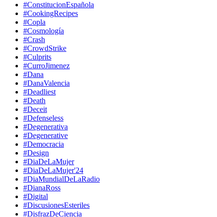
#ConstitucionEspañola
#CookingRecipes
#Copla
#Cosmología
#Crash
#CrowdStrike
#Culprits
#CurroJimenez
#Dana
#DanaValencia
#Deadliest
#Death
#Deceit
#Defenseless
#Degenerativa
#Degenerative
#Democracia
#Design
#DiaDeLaMujer
#DiaDeLaMujer'24
#DiaMundialDeLaRadio
#DianaRoss
#Digital
#DiscusionesEsteriles
#DisfrazDeCiencia