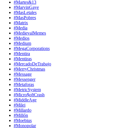
#Martes&13
#MarvinGaye
#MasLetales
#MasPobres
#Matrix
#Media
#MedievalMemes
#Medios
#Medium
#MegaCorporations
#Mentira
#Mentiras
#MercadoDeTrabajo
#MerryChristmas
#Message
#Messenger
#Metaforas
#MetricSystem
#Micro$oftCrash
#MiddleAge
#Milei
#Millardo
#Millón
#Moebius
#Monopolar