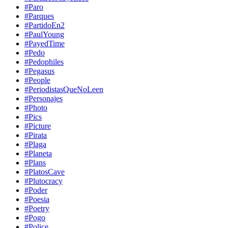
#Paro
#Parques
#PartidoEn2
#PaulYoung
#PayedTime
#Pedo
#Pedophiles
#Pegasus
#People
#PeriodistasQueNoLeen
#Personajes
#Photo
#Pics
#Picture
#Pirata
#Plaga
#Planeta
#Plans
#PlatosCave
#Plutocracy
#Poder
#Poesia
#Poetry
#Pogo
#Police