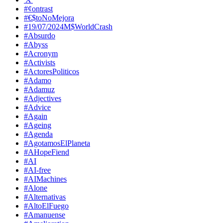
#¢ontrast
#€$toNoMejora
#19/07/2024M$WorldCrash
#Absurdo
#Abyss
#Acronym
#Activists
#ActoresPoliticos
#Adamo
#Adamuz
#Adjectives
#Advice
#Again
#Ageing
#Agenda
#AgotamosElPlaneta
#AHopeFiend
#AI
#AI-free
#AIMachines
#Alone
#Alternativas
#AltoElFuego
#Amanuense