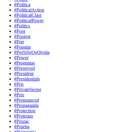
#Política
#PoliticalAction
#PoliticalClass
#PoliticalPower
#Politics
#Poor
#Poorest
#Pop
#Popular
#PorSiSeOsOlvida
#Power
#Preguntas
#Preserved
#President
#Presidentials
#Pris
#PrivateSector
#Prix
#Pronounced
#Propaganda
#Protection
#Protestas
#Prozac
#Prueba
#Psiquiatria