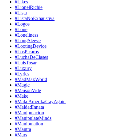
#Likes
#LionelRichie
#Lista
#ListaNoExhaustiva
#Logos
#Lone
#Loneliness
#LongSleeve
#LootingDevice
#LosPicaros
#LuchaDeClases
#LuisTosar
#Luxury
#Lyrics
#MadMaxWorld
#Magic
#MaisonVide
#Make
#MakeAmerikaGayAgain
#MaldadInnata
#Manipulacion
#ManipulateMinds
#Manipulation
#Mantra
#Mars