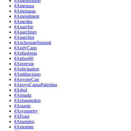
#Amelioration
#Amenaza
#Amenazas
#Amendment
#Amerika
#Anarchie
#Anarchism
#Anarchist
#AnchorageSummit
#AndyCapp
#Anhedonia
#Anhos60
#Anorexia
#Anticipation
#Antifascismo
#AnyoneCan
#ApoyoCausaPalestina
#Arbol
#Armada
#Armaggedon
#Assasin
#Asymmetry
#AToast
#Atuendos
#Automne