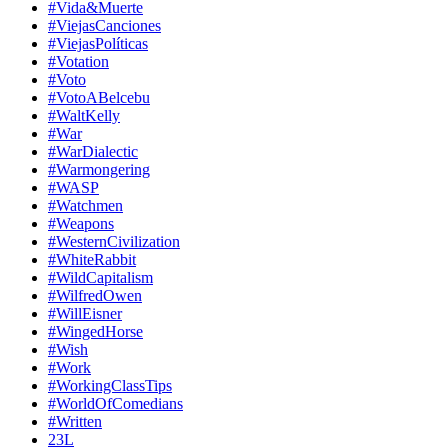
#Vida&Muerte
#ViejasCanciones
#ViejasPolíticas
#Votation
#Voto
#VotoABelcebu
#WaltKelly
#War
#WarDialectic
#Warmongering
#WASP
#Watchmen
#Weapons
#WesternCivilization
#WhiteRabbit
#WildCapitalism
#WilfredOwen
#WillEisner
#WingedHorse
#Wish
#Work
#WorkingClassTips
#WorldOfComedians
#Written
23L