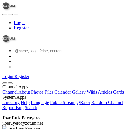
Login
Register
Login
Register
Channel Apps
Channel
About
Photos
Files
Calendar
Gallery
Wikis
Articles
Cards
System Apps
Directory
Help
Language
Public Stream
QRator
Random Channel
Report Bug
Search
Jose Luis Peruyero
jlperuyero@zotum.net