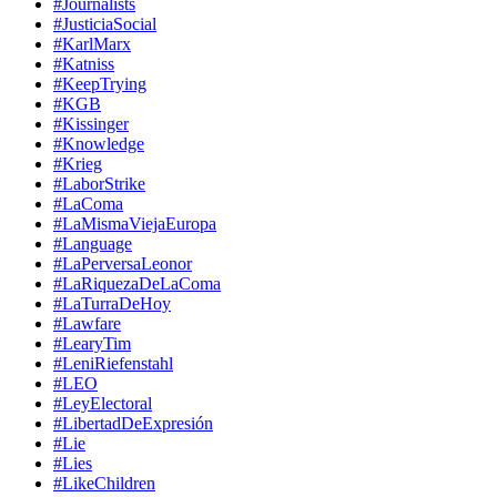
#Journalists
#JusticiaSocial
#KarlMarx
#Katniss
#KeepTrying
#KGB
#Kissinger
#Knowledge
#Krieg
#LaborStrike
#LaComa
#LaMismaViejaEuropa
#Language
#LaPerversaLeonor
#LaRiquezaDeLaComa
#LaTurraDeHoy
#Lawfare
#LearyTim
#LeniRiefenstahl
#LEO
#LeyElectoral
#LibertadDeExpresión
#Lie
#Lies
#LikeChildren