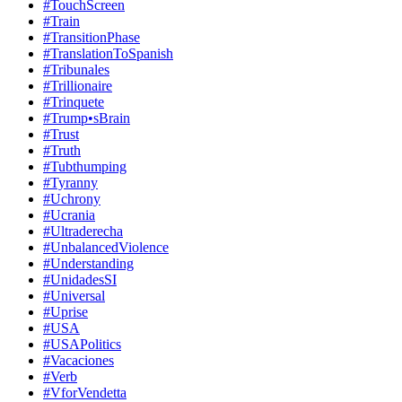
#TouchScreen
#Train
#TransitionPhase
#TranslationToSpanish
#Tribunales
#Trillionaire
#Trinquete
#Trump•sBrain
#Trust
#Truth
#Tubthumping
#Tyranny
#Uchrony
#Ucrania
#Ultraderecha
#UnbalancedViolence
#Understanding
#UnidadesSI
#Universal
#Uprise
#USA
#USAPolitics
#Vacaciones
#Verb
#VforVendetta