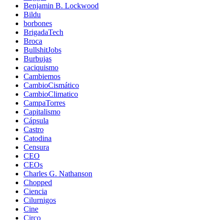
Benjamin B. Lockwood
Bildu
borbones
BrigadaTech
Broca
BullshitJobs
Burbujas
caciquismo
Cambiemos
CambioCismático
CambioClimatico
CampaTorres
Capitalismo
Cápsula
Castro
Catodina
Censura
CEO
CEOs
Charles G. Nathanson
Chopped
Ciencia
Cilurnigos
Cine
Circo