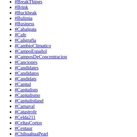
#BreakThings
#Brink
#Buckbeak
#Bulimia
#Business
#Cabalgata
#Cafe
#Caligrafia
#CambioClimatico
#CampoEspañol
#CamposDeConcentracion
#Canciones
#Candidates
#Candidatos
#Candidats
#Capital
#Capitalism
#Capitalismo
#Capitalistland
#Carnaval
#Catastrofe
#Celda211
#CeltasCortos
#Centaur
#ChihuahuaPearl