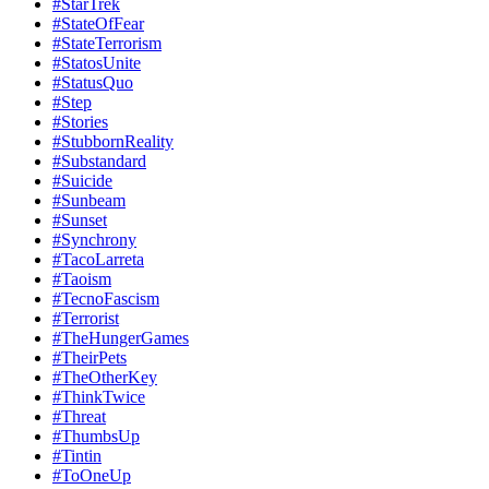
#StarTrek
#StateOfFear
#StateTerrorism
#StatosUnite
#StatusQuo
#Step
#Stories
#StubbornReality
#Substandard
#Suicide
#Sunbeam
#Sunset
#Synchrony
#TacoLarreta
#Taoism
#TecnoFascism
#Terrorist
#TheHungerGames
#TheirPets
#TheOtherKey
#ThinkTwice
#Threat
#ThumbsUp
#Tintin
#ToOneUp