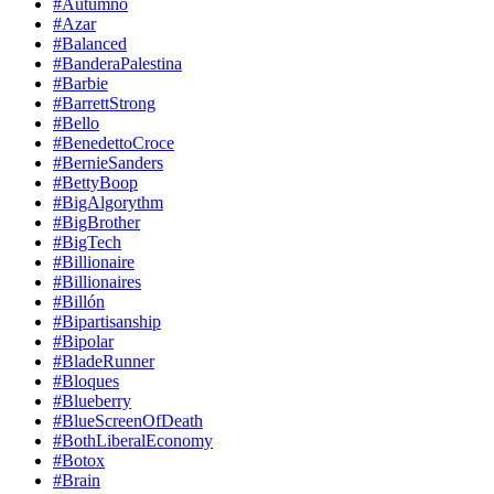
#Autumno
#Azar
#Balanced
#BanderaPalestina
#Barbie
#BarrettStrong
#Bello
#BenedettoCroce
#BernieSanders
#BettyBoop
#BigAlgorythm
#BigBrother
#BigTech
#Billionaire
#Billionaires
#Billón
#Bipartisanship
#Bipolar
#BladeRunner
#Bloques
#Blueberry
#BlueScreenOfDeath
#BothLiberalEconomy
#Botox
#Brain