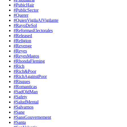
#PubicHair
#PublicSector
#Querer
#QuienVigilaAlVigilante
#RayoDeSol
#ReformasElectorales
#Released
#Religion
#Revenge
#Reyes
#ReyesMagos
#RhondaFleming
#Rich
#Rich&Poor
#RichAgainstPoor
#Risques
#Romanticas
#SadOldMan
#Safety
#SaludMental
#Salvarnos
#Sane
#SansGouvernement
#Santa