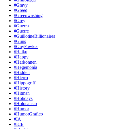
#Gravy
#Greed
#Greenwashing
#Grey
#Guerra
#Guerre
#GuillotineBillionaires
#Guns
#GuyFawkes
#Haiku
#Happy
#Harkonnen
#Hegemonía
#Hidden
#Hierro
#Hippogriff
#History
#Hitman
#Holidays
#Holocausto
#Humor
#HumorGrafico
#IA
#ICE