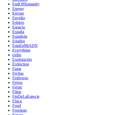
EndOfHumanity
Energy
Envase
Envidia
Esbirro
Espacio
España
Española
Estados
EstaEnMiADN
Everything
exilio
Explotación
Extinction
Fame
Fechas
Fediverso
Feijoo
Fermi
Films
FinDeLaEspecie
Física
Food
Freedom
Futuro