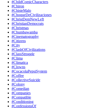
#ChildComicCharacters
#Chiron
#ChisteMalo
#ChoqueDeCivilizaciones
#ChristDemNewLeft
#ChristianDemocrats
#Christmas
#Chumbawamba
#Cinematography
#Citizens
#City
#ClashOfCivilizations
#ClassStruggle
#Clima
#Climatica
#Clowns
#CocacolaPepsiSystem
#Coffee
#CollectiveSuicide
#Colony
#Comedian
#Companies
#Compatible
#Conditioning
#ConfessionsOf