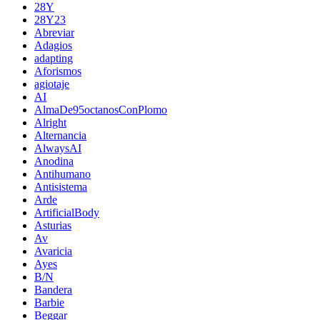
28Y
28Y23
Abreviar
Adagios
adapting
Aforismos
agiotaje
AI
AlmaDe95octanosConPlomo
Alright
Alternancia
AlwaysAI
Anodina
Antihumano
Antisistema
Arde
ArtificialBody
Asturias
Av
Avaricia
Ayes
B/N
Bandera
Barbie
Beggar