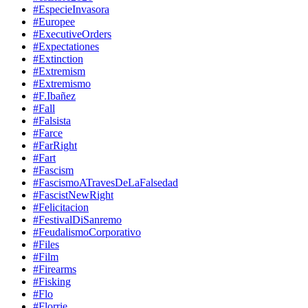
#EspecieInvasora
#Europee
#ExecutiveOrders
#Expectationes
#Extinction
#Extremism
#Extremismo
#F.Ibañez
#Fall
#Falsista
#Farce
#FarRight
#Fart
#Fascism
#FascismoATravesDeLaFalsedad
#FascistNewRight
#Felicitacion
#FestivalDiSanremo
#FeudalismoCorporativo
#Files
#Film
#Firearms
#Fisking
#Flo
#Florrie