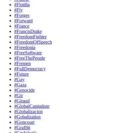
#Flotilla
#Fly
#Forges
#Forward
#France
#FrancisDrake
#FreedomFighter
#FreedomOfSpeech
#Freedonia
#FreeSoftware
#FreeThePeople
#Fremen
#FullDemocracy
#Future
#Gay
#Gaza
#Genocide
#Gir
#Giraud
#GlobalCapitalism
#Globalizacion
#Gobalization
#Goncourt
#Graffiti
#Grafología