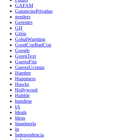
GAFAM
GananciasPrivadas
genders
Gerentes
GH
Gijón
GobalWarming
GoodCopBadCop
Google
GreenText
GuerraFria
GuerraUcrania
Hambre
Happiness
Hawks
Hollywood
Hubble
hundirse
IA
Ideals
Ideas
Imaginería
In
Independencia