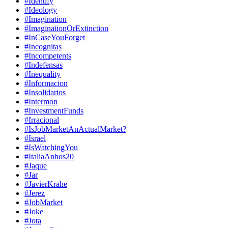
#Identify
#Ideology
#Imagination
#ImaginationOrExtinction
#InCaseYouForget
#Incognitas
#Incompetents
#Indefensas
#Inequality
#Informacion
#Insolidarios
#Intermon
#InvestmentFunds
#Irracional
#IsJobMarketAnActualMarket?
#Israel
#IsWatchingYou
#ItaliaAnhos20
#Jaque
#Jar
#JavierKrahe
#Jerez
#JobMarket
#Joke
#Jota