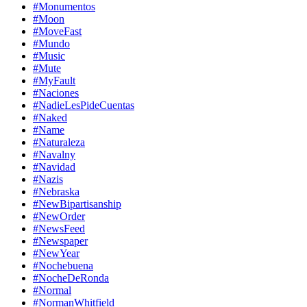
#Monumentos
#Moon
#MoveFast
#Mundo
#Music
#Mute
#MyFault
#Naciones
#NadieLesPideCuentas
#Naked
#Name
#Naturaleza
#Navalny
#Navidad
#Nazis
#Nebraska
#NewBipartisanship
#NewOrder
#NewsFeed
#Newspaper
#NewYear
#Nochebuena
#NocheDeRonda
#Normal
#NormanWhitfield