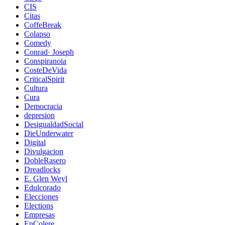
CIS
Citas
CoffeBreak
Colapso
Comedy
Conrad· Joseph
Conspiranoia
CosteDeVida
CriticalSpirit
Cultura
Cura
Democracia
depresion
DesigualdadSocial
DieUnderwater
Digital
Divulgacion
DobleRasero
Dreadlocks
E. Glen Weyl
Edulcorado
Elecciones
Elections
Empresas
EnColere