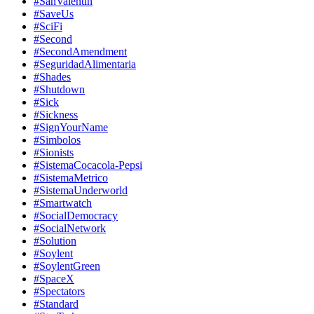
#SanValentin
#SaveUs
#SciFi
#Second
#SecondAmendment
#SeguridadAlimentaria
#Shades
#Shutdown
#Sick
#Sickness
#SignYourName
#Simbolos
#Sionists
#SistemaCocacola-Pepsi
#SistemaMetrico
#SistemaUnderworld
#Smartwatch
#SocialDemocracy
#SocialNetwork
#Solution
#Soylent
#SoylentGreen
#SpaceX
#Spectators
#Standard