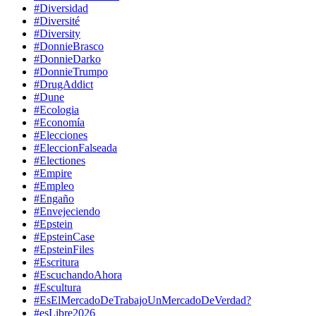
#Diversidad
#Diversité
#Diversity
#DonnieBrasco
#DonnieDarko
#DonnieTrumpo
#DrugAddict
#Dune
#Ecologia
#Economía
#Elecciones
#EleccionFalseada
#Electiones
#Empire
#Empleo
#Engaño
#Envejeciendo
#Epstein
#EpsteinCase
#EpsteinFiles
#Escritura
#EscuchandoAhora
#Escultura
#EsElMercadoDeTrabajoUnMercadoDeVerdad?
#esLibre2026