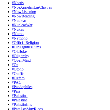
#Norris
#NosAprietanLasClavijas
#NowListening
#NowReading
#Nuclear
#NuclearWar
#Nukes
#Numb
#Nympho
#OfficialReligion
#OldEightiesFilms
#OldJoke
#Oligarchy
#OpenMind
#Or
#Otoño
#Outfits
#Oxfam
#PAC
#Paedophiles
#Pais
#Palestina
#Palestine
#Palestinians
#ParaLosMuyRicos