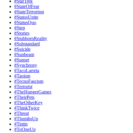
#StarTrek
#StateOfFear
#StateTerrorism
#StatosUnite
#StatusQuo
#Step
#Stories
#StubbornReality
#Substandard
#Suicide
#Sunbeam
#Sunset
#Synchrony
#TacoLarreta
#Taoism
#TecnoFascism
#Terrorist
#TheHungerGames
#TheirPets
#TheOtherKey
#ThinkTwice
#Threat
#ThumbsUp
#Tintin
#ToOneUp