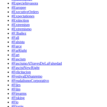
#EspecieInvasora
#Europee
#ExecutiveOrders
#Expectationes
#Extinction
#Extremism
#Extremismo
#F.Ibañez
#Fall
#Falsista
#Farce
#FarRight
#Fart
#Fascism
#FascismoATravesDeLaFalsedad
#FascistNewRight
#Felicitacion
#FestivalDiSanremo
#FeudalismoCorporativo
#Files
#Film
#Firearms
#Fisking
#Flo
#Florrie