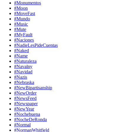
#Monumentos
#Moon
#MoveFast
#Mundo
#Music
#Mute
#MyFault
#Naciones
#NadieLesPideCuentas
#Naked
#Name
#Naturaleza
#Navalny
#Navidad
#Nazis
#Nebraska
#NewBipartisanship
#NewOrder
#NewsFeed
#Newspaper
#NewYear
#Nochebuena
#NocheDeRonda
#Normal
#NormanWhitfield