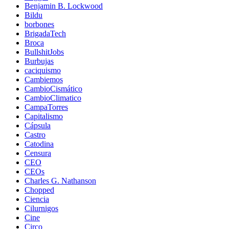
Benjamin B. Lockwood
Bildu
borbones
BrigadaTech
Broca
BullshitJobs
Burbujas
caciquismo
Cambiemos
CambioCismático
CambioClimatico
CampaTorres
Capitalismo
Cápsula
Castro
Catodina
Censura
CEO
CEOs
Charles G. Nathanson
Chopped
Ciencia
Cilurnigos
Cine
Circo