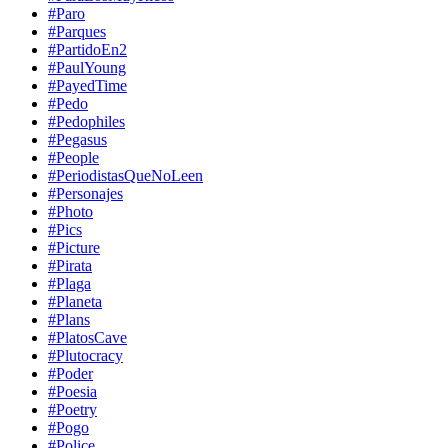
#Paro
#Parques
#PartidoEn2
#PaulYoung
#PayedTime
#Pedo
#Pedophiles
#Pegasus
#People
#PeriodistasQueNoLeen
#Personajes
#Photo
#Pics
#Picture
#Pirata
#Plaga
#Planeta
#Plans
#PlatosCave
#Plutocracy
#Poder
#Poesia
#Poetry
#Pogo
#Police