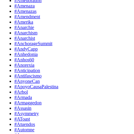
#Amelioration
#Amenaza
#Amenazas
#Amendment
#Amerika
#Anarchie
#Anarchism
#Anarchist
#AnchorageSummit
#AndyCapp
#Anhedonia
#Anhos60
#Anorexia
#Anticipation
#Antifascismo
#AnyoneCan
#ApoyoCausaPalestina
#Arbol
#Armada
#Armaggedon
#Assasin
#Asymmetry
#AToast
#Atuendos
#Automne