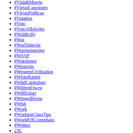
#Vida&Muerte
#ViejasCanciones
#ViejasPolíticas
#Votation
#Voto
#VotoABelcebu
#WaltKelly
#War
#WarDialectic
#Warmongering
#WASP
#Watchmen
#Weapons
#WesternCivilization
#WhiteRabbit
#WildCapitalism
#WilfredOwen
#WillEisner
#WingedHorse
#Wish
#Work
#WorkingClassTips
#WorldOfComedians
#Written
23L