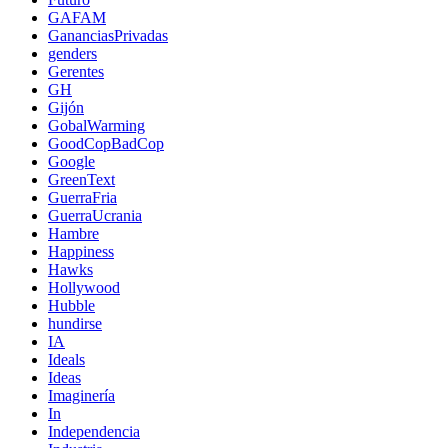
GAFAM
GananciasPrivadas
genders
Gerentes
GH
Gijón
GobalWarming
GoodCopBadCop
Google
GreenText
GuerraFria
GuerraUcrania
Hambre
Happiness
Hawks
Hollywood
Hubble
hundirse
IA
Ideals
Ideas
Imaginería
In
Independencia