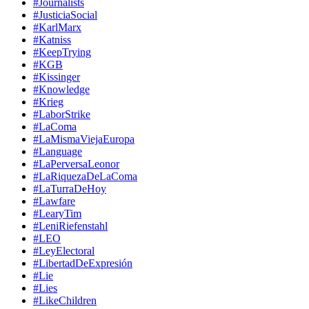
#Journalists
#JusticiaSocial
#KarlMarx
#Katniss
#KeepTrying
#KGB
#Kissinger
#Knowledge
#Krieg
#LaborStrike
#LaComa
#LaMismaViejaEuropa
#Language
#LaPerversaLeonor
#LaRiquezaDeLaComa
#LaTurraDeHoy
#Lawfare
#LearyTim
#LeniRiefenstahl
#LEO
#LeyElectoral
#LibertadDeExpresión
#Lie
#Lies
#LikeChildren