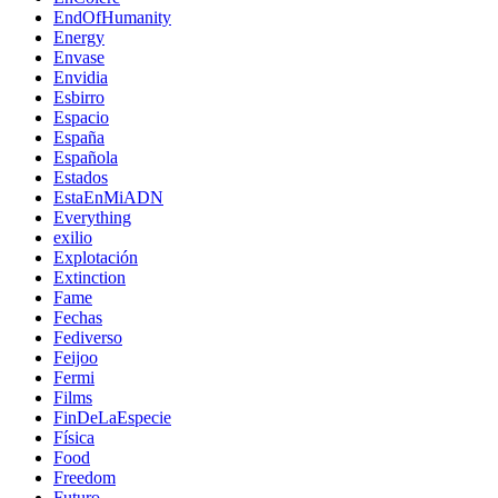
EndOfHumanity
Energy
Envase
Envidia
Esbirro
Espacio
España
Española
Estados
EstaEnMiADN
Everything
exilio
Explotación
Extinction
Fame
Fechas
Fediverso
Feijoo
Fermi
Films
FinDeLaEspecie
Física
Food
Freedom
Futuro