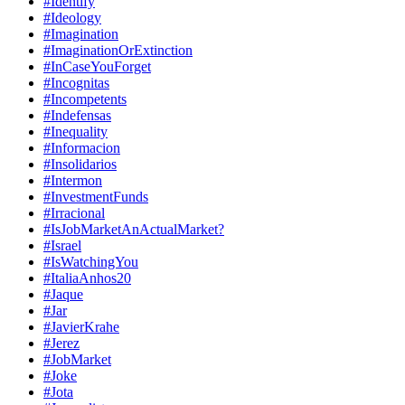
#Identify
#Ideology
#Imagination
#ImaginationOrExtinction
#InCaseYouForget
#Incognitas
#Incompetents
#Indefensas
#Inequality
#Informacion
#Insolidarios
#Intermon
#InvestmentFunds
#Irracional
#IsJobMarketAnActualMarket?
#Israel
#IsWatchingYou
#ItaliaAnhos20
#Jaque
#Jar
#JavierKrahe
#Jerez
#JobMarket
#Joke
#Jota