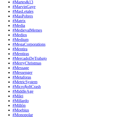
#Martes&13
#MarvinGaye
#MasLetales
#MasPobres
#Matrix
#Media
#MedievalMemes
#Medios
#Medium
#MegaCorporations
#Mentira
#Mentiras
#MercadoDeTrabajo
#MerryChristmas
#Message
#Messenger
#Metaforas
#MetricSystem
#Micro$oftCrash
#MiddleAge
#Milei
#Millardo
#Millón
#Moebius
#Monopolar