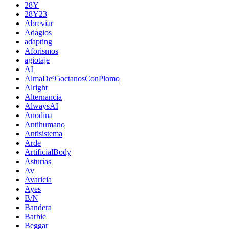
28Y
28Y23
Abreviar
Adagios
adapting
Aforismos
agiotaje
AI
AlmaDe95octanosConPlomo
Alright
Alternancia
AlwaysAI
Anodina
Antihumano
Antisistema
Arde
ArtificialBody
Asturias
Av
Avaricia
Ayes
B/N
Bandera
Barbie
Beggar