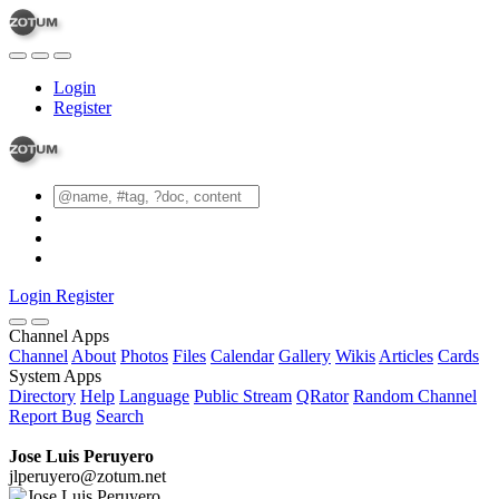
Login
Register
Login
Register
Channel Apps
Channel
About
Photos
Files
Calendar
Gallery
Wikis
Articles
Cards
System Apps
Directory
Help
Language
Public Stream
QRator
Random Channel
Report Bug
Search
Jose Luis Peruyero
jlperuyero@zotum.net