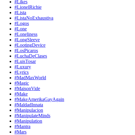
#Likes
#LionelRichie
#Lista
#ListaNoExhaustiva
#Logos
#Lone
#Loneliness
#LongSleeve
#LootingDevice
#LosPicaros
#LuchaDeClases
#LuisTosar
#Luxury
#Lyrics
#MadMaxWorld
#Magic
#MaisonVide
#Make
#MakeAmerikaGayAgain
#MaldadInnata
#Manipulacion
#ManipulateMinds
#Manipulation
#Mantra
#Mars