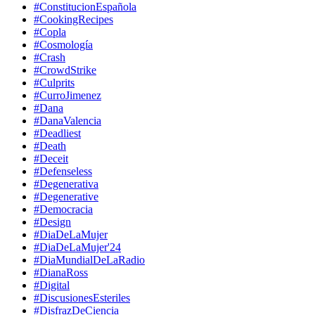
#ConstitucionEspañola
#CookingRecipes
#Copla
#Cosmología
#Crash
#CrowdStrike
#Culprits
#CurroJimenez
#Dana
#DanaValencia
#Deadliest
#Death
#Deceit
#Defenseless
#Degenerativa
#Degenerative
#Democracia
#Design
#DiaDeLaMujer
#DiaDeLaMujer'24
#DiaMundialDeLaRadio
#DianaRoss
#Digital
#DiscusionesEsteriles
#DisfrazDeCiencia