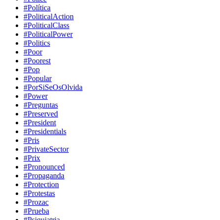
#Política
#PoliticalAction
#PoliticalClass
#PoliticalPower
#Politics
#Poor
#Poorest
#Pop
#Popular
#PorSiSeOsOlvida
#Power
#Preguntas
#Preserved
#President
#Presidentials
#Pris
#PrivateSector
#Prix
#Pronounced
#Propaganda
#Protection
#Protestas
#Prozac
#Prueba
#Psiquiatria