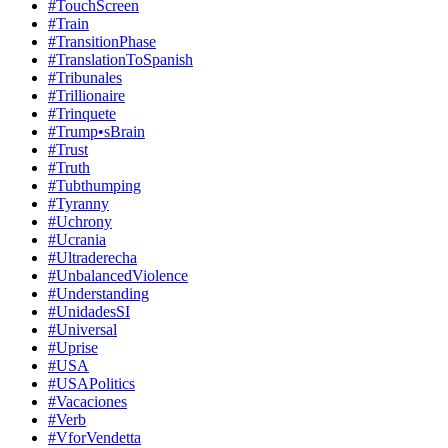
#TouchScreen
#Train
#TransitionPhase
#TranslationToSpanish
#Tribunales
#Trillionaire
#Trinquete
#Trump•sBrain
#Trust
#Truth
#Tubthumping
#Tyranny
#Uchrony
#Ucrania
#Ultraderecha
#UnbalancedViolence
#Understanding
#UnidadesSI
#Universal
#Uprise
#USA
#USAPolitics
#Vacaciones
#Verb
#VforVendetta