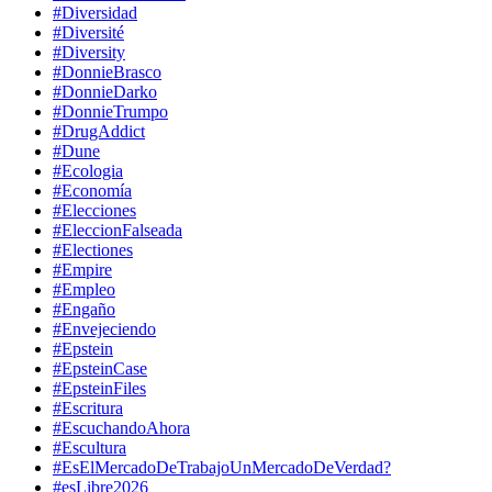
#Diversidad
#Diversité
#Diversity
#DonnieBrasco
#DonnieDarko
#DonnieTrumpo
#DrugAddict
#Dune
#Ecologia
#Economía
#Elecciones
#EleccionFalseada
#Electiones
#Empire
#Empleo
#Engaño
#Envejeciendo
#Epstein
#EpsteinCase
#EpsteinFiles
#Escritura
#EscuchandoAhora
#Escultura
#EsElMercadoDeTrabajoUnMercadoDeVerdad?
#esLibre2026