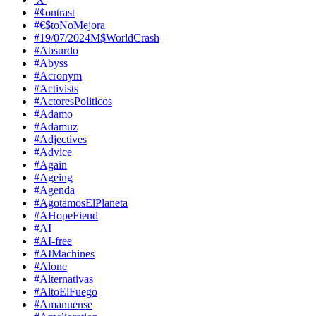
#¢ontrast
#€$toNoMejora
#19/07/2024M$WorldCrash
#Absurdo
#Abyss
#Acronym
#Activists
#ActoresPoliticos
#Adamo
#Adamuz
#Adjectives
#Advice
#Again
#Ageing
#Agenda
#AgotamosElPlaneta
#AHopeFiend
#AI
#AI-free
#AIMachines
#Alone
#Alternativas
#AltoElFuego
#Amanuense