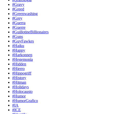
#Gravy
#Greed
#Greenwashing
#Grey
#Guerra
#Guerre
#GuillotineBillionaires
#Guns
#GuyFawkes
#Haiku
#Happy
#Harkonnen
#Hegemonía
#Hidden
#Hierro
#Hippogriff
#History
#Hitman
#Holidays
#Holocausto
#Humor
#HumorGrafico
#IA
#ICE