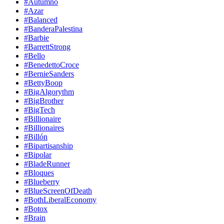
#Autumno
#Azar
#Balanced
#BanderaPalestina
#Barbie
#BarrettStrong
#Bello
#BenedettoCroce
#BernieSanders
#BettyBoop
#BigAlgorythm
#BigBrother
#BigTech
#Billionaire
#Billionaires
#Billón
#Bipartisanship
#Bipolar
#BladeRunner
#Bloques
#Blueberry
#BlueScreenOfDeath
#BothLiberalEconomy
#Botox
#Brain