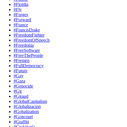
#Flotilla
#Fly
#Forges
#Forward
#France
#FrancisDrake
#FreedomFighter
#FreedomOfSpeech
#Freedonia
#FreeSoftware
#FreeThePeople
#Fremen
#FullDemocracy
#Future
#Gay
#Gaza
#Genocide
#Gir
#Giraud
#GlobalCapitalism
#Globalizacion
#Gobalization
#Goncourt
#Graffiti
#Grafología