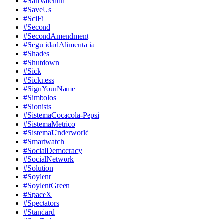
#SanValentin
#SaveUs
#SciFi
#Second
#SecondAmendment
#SeguridadAlimentaria
#Shades
#Shutdown
#Sick
#Sickness
#SignYourName
#Simbolos
#Sionists
#SistemaCocacola-Pepsi
#SistemaMetrico
#SistemaUnderworld
#Smartwatch
#SocialDemocracy
#SocialNetwork
#Solution
#Soylent
#SoylentGreen
#SpaceX
#Spectators
#Standard