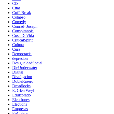
CIS
Citas
CoffeBreak
Colapso
Comedy
Conrad· Joseph
Conspiranoia
CosteDeVida
CriticalSpirit
Cultura
Cura
Democracia
depresion
DesigualdadSocial
DieUnderwater
Digital
Divulgacion
DobleRasero
Dreadlocks
E. Glen Weyl
Edulcorado
Elecciones
Elections
Empresas
EnColere