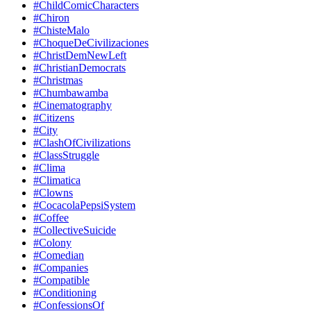
#ChildComicCharacters
#Chiron
#ChisteMalo
#ChoqueDeCivilizaciones
#ChristDemNewLeft
#ChristianDemocrats
#Christmas
#Chumbawamba
#Cinematography
#Citizens
#City
#ClashOfCivilizations
#ClassStruggle
#Clima
#Climatica
#Clowns
#CocacolaPepsiSystem
#Coffee
#CollectiveSuicide
#Colony
#Comedian
#Companies
#Compatible
#Conditioning
#ConfessionsOf