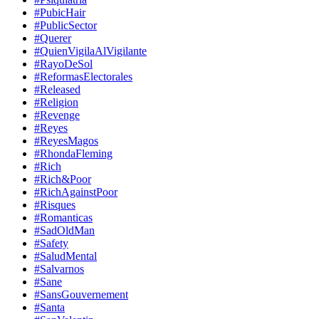
#PubicHair
#PublicSector
#Querer
#QuienVigilaAlVigilante
#RayoDeSol
#ReformasElectorales
#Released
#Religion
#Revenge
#Reyes
#ReyesMagos
#RhondaFleming
#Rich
#Rich&Poor
#RichAgainstPoor
#Risques
#Romanticas
#SadOldMan
#Safety
#SaludMental
#Salvarnos
#Sane
#SansGouvernement
#Santa