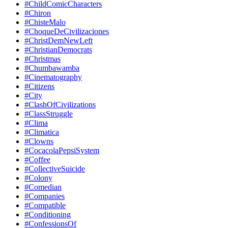
#ChildComicCharacters
#Chiron
#ChisteMalo
#ChoqueDeCivilizaciones
#ChristDemNewLeft
#ChristianDemocrats
#Christmas
#Chumbawamba
#Cinematography
#Citizens
#City
#ClashOfCivilizations
#ClassStruggle
#Clima
#Climatica
#Clowns
#CocacolaPepsiSystem
#Coffee
#CollectiveSuicide
#Colony
#Comedian
#Companies
#Compatible
#Conditioning
#ConfessionsOf