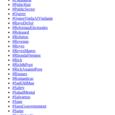
#PubicHair
#PublicSector
#Querer
#QuienVigilaAlVigilante
#RayoDeSol
#ReformasElectorales
#Released
#Religion
#Revenge
#Reyes
#ReyesMagos
#RhondaFleming
#Rich
#Rich&Poor
#RichAgainstPoor
#Risques
#Romanticas
#SadOldMan
#Safety
#SaludMental
#Salvarnos
#Sane
#SansGouvernement
#Santa