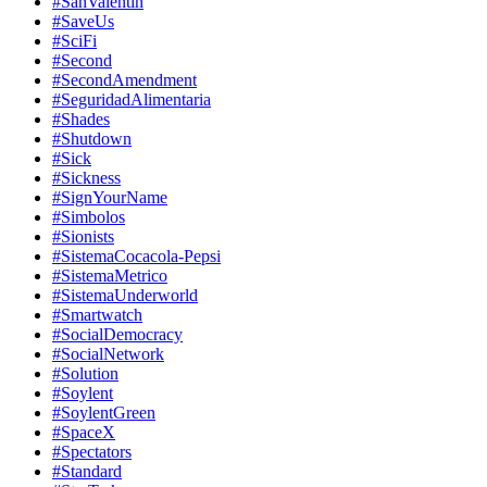
#SanValentin
#SaveUs
#SciFi
#Second
#SecondAmendment
#SeguridadAlimentaria
#Shades
#Shutdown
#Sick
#Sickness
#SignYourName
#Simbolos
#Sionists
#SistemaCocacola-Pepsi
#SistemaMetrico
#SistemaUnderworld
#Smartwatch
#SocialDemocracy
#SocialNetwork
#Solution
#Soylent
#SoylentGreen
#SpaceX
#Spectators
#Standard