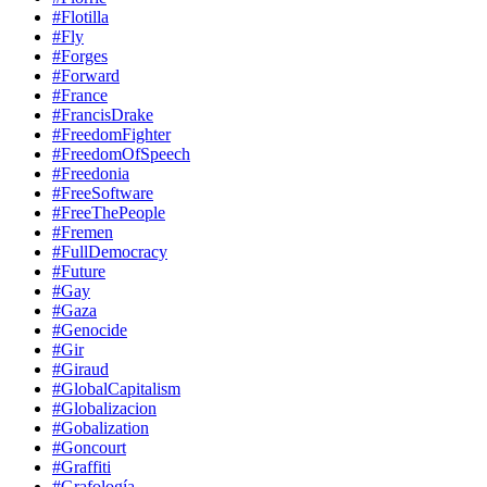
#Flotilla
#Fly
#Forges
#Forward
#France
#FrancisDrake
#FreedomFighter
#FreedomOfSpeech
#Freedonia
#FreeSoftware
#FreeThePeople
#Fremen
#FullDemocracy
#Future
#Gay
#Gaza
#Genocide
#Gir
#Giraud
#GlobalCapitalism
#Globalizacion
#Gobalization
#Goncourt
#Graffiti
#Grafología