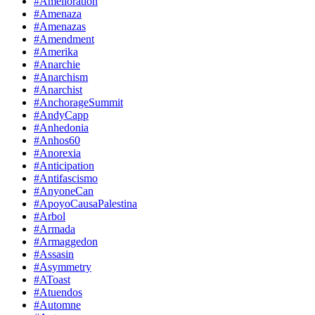
#Amelioration
#Amenaza
#Amenazas
#Amendment
#Amerika
#Anarchie
#Anarchism
#Anarchist
#AnchorageSummit
#AndyCapp
#Anhedonia
#Anhos60
#Anorexia
#Anticipation
#Antifascismo
#AnyoneCan
#ApoyoCausaPalestina
#Arbol
#Armada
#Armaggedon
#Assasin
#Asymmetry
#AToast
#Atuendos
#Automne