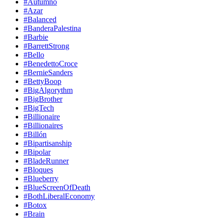
#Autumno
#Azar
#Balanced
#BanderaPalestina
#Barbie
#BarrettStrong
#Bello
#BenedettoCroce
#BernieSanders
#BettyBoop
#BigAlgorythm
#BigBrother
#BigTech
#Billionaire
#Billionaires
#Billón
#Bipartisanship
#Bipolar
#BladeRunner
#Bloques
#Blueberry
#BlueScreenOfDeath
#BothLiberalEconomy
#Botox
#Brain