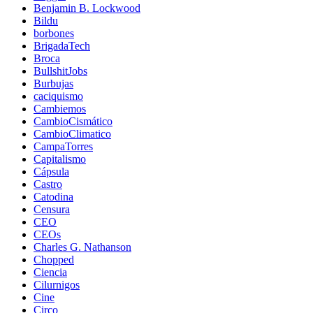
Benjamin B. Lockwood
Bildu
borbones
BrigadaTech
Broca
BullshitJobs
Burbujas
caciquismo
Cambiemos
CambioCismático
CambioClimatico
CampaTorres
Capitalismo
Cápsula
Castro
Catodina
Censura
CEO
CEOs
Charles G. Nathanson
Chopped
Ciencia
Cilurnigos
Cine
Circo