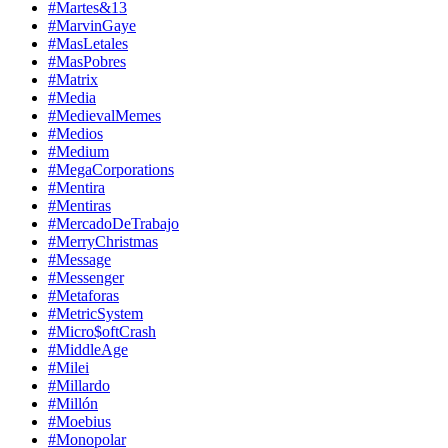
#Martes&13
#MarvinGaye
#MasLetales
#MasPobres
#Matrix
#Media
#MedievalMemes
#Medios
#Medium
#MegaCorporations
#Mentira
#Mentiras
#MercadoDeTrabajo
#MerryChristmas
#Message
#Messenger
#Metaforas
#MetricSystem
#Micro$oftCrash
#MiddleAge
#Milei
#Millardo
#Millón
#Moebius
#Monopolar