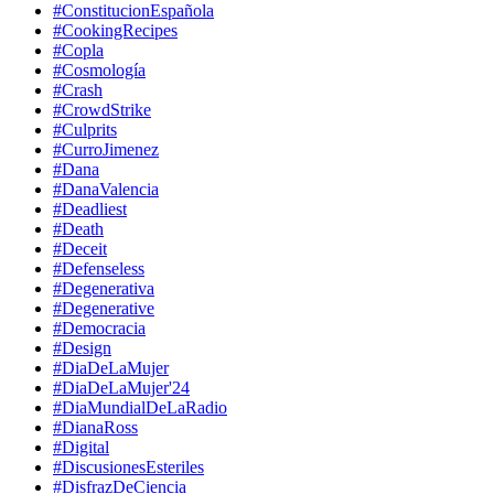
#ConstitucionEspañola
#CookingRecipes
#Copla
#Cosmología
#Crash
#CrowdStrike
#Culprits
#CurroJimenez
#Dana
#DanaValencia
#Deadliest
#Death
#Deceit
#Defenseless
#Degenerativa
#Degenerative
#Democracia
#Design
#DiaDeLaMujer
#DiaDeLaMujer'24
#DiaMundialDeLaRadio
#DianaRoss
#Digital
#DiscusionesEsteriles
#DisfrazDeCiencia