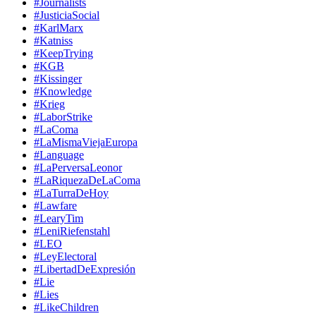
#Journalists
#JusticiaSocial
#KarlMarx
#Katniss
#KeepTrying
#KGB
#Kissinger
#Knowledge
#Krieg
#LaborStrike
#LaComa
#LaMismaViejaEuropa
#Language
#LaPerversaLeonor
#LaRiquezaDeLaComa
#LaTurraDeHoy
#Lawfare
#LearyTim
#LeniRiefenstahl
#LEO
#LeyElectoral
#LibertadDeExpresión
#Lie
#Lies
#LikeChildren