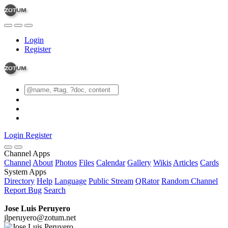
Login
Register
Login
Register
Channel Apps
Channel
About
Photos
Files
Calendar
Gallery
Wikis
Articles
Cards
System Apps
Directory
Help
Language
Public Stream
QRator
Random Channel
Report Bug
Search
Jose Luis Peruyero
jlperuyero@zotum.net