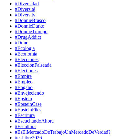
#Diversidad
#Diversité
#Diversity
#DonnieBrasco
#DonnieDarko
#DonnieTrumpo
#DrugAddict
#Dune
#Ecologia
#Economía
#Elecciones
#EleccionFalseada
#Electiones
#Empire
#Empleo
#Engaño
#Envejeciendo
#Epstein
#EpsteinCase
#EpsteinFiles
#Escritura
#EscuchandoAhora
#Escultura
#EsElMercadoDeTrabajoUnMercadoDeVerdad?
#esLibre2026