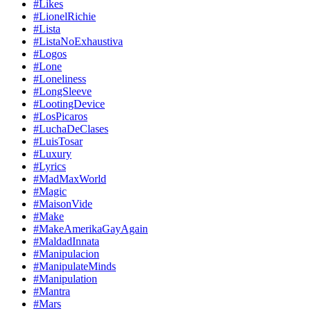
#Likes
#LionelRichie
#Lista
#ListaNoExhaustiva
#Logos
#Lone
#Loneliness
#LongSleeve
#LootingDevice
#LosPicaros
#LuchaDeClases
#LuisTosar
#Luxury
#Lyrics
#MadMaxWorld
#Magic
#MaisonVide
#Make
#MakeAmerikaGayAgain
#MaldadInnata
#Manipulacion
#ManipulateMinds
#Manipulation
#Mantra
#Mars