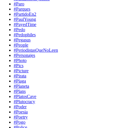
#Paro
#Parques
#PartidoEn2
#PaulYoung
#PayedTime
#Pedo
#Pedophiles
#Pegasus
#People
#PeriodistasQueNoLeen
#Personajes
#Photo
#Pics
#Picture
#Pirata
#Plaga
#Planeta
#Plans
#PlatosCave
#Plutocracy
#Poder
#Poesia
#Poetry
#Pogo
#Police