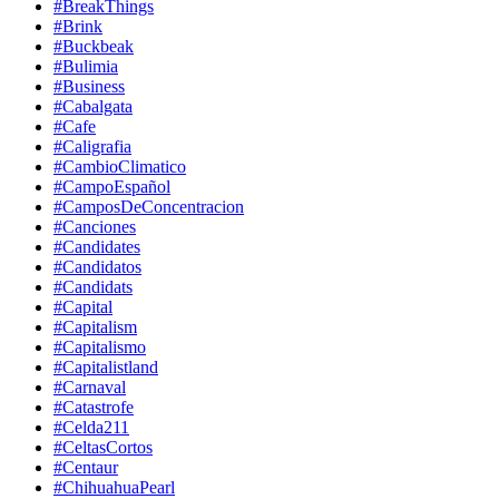
#BreakThings
#Brink
#Buckbeak
#Bulimia
#Business
#Cabalgata
#Cafe
#Caligrafia
#CambioClimatico
#CampoEspañol
#CamposDeConcentracion
#Canciones
#Candidates
#Candidatos
#Candidats
#Capital
#Capitalism
#Capitalismo
#Capitalistland
#Carnaval
#Catastrofe
#Celda211
#CeltasCortos
#Centaur
#ChihuahuaPearl