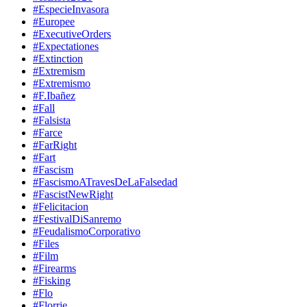
#EspecieInvasora
#Europee
#ExecutiveOrders
#Expectationes
#Extinction
#Extremism
#Extremismo
#F.Ibañez
#Fall
#Falsista
#Farce
#FarRight
#Fart
#Fascism
#FascismoATravesDeLaFalsedad
#FascistNewRight
#Felicitacion
#FestivalDiSanremo
#FeudalismoCorporativo
#Files
#Film
#Firearms
#Fisking
#Flo
#Florrie