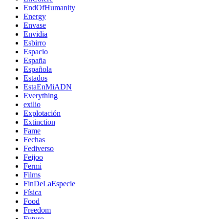
EndOfHumanity
Energy
Envase
Envidia
Esbirro
Espacio
España
Española
Estados
EstaEnMiADN
Everything
exilio
Explotación
Extinction
Fame
Fechas
Fediverso
Feijoo
Fermi
Films
FinDeLaEspecie
Física
Food
Freedom
Futuro