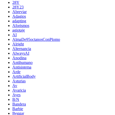
28Y
28Y23
Abreviar
Adagios
adapting
Aforismos
agiotaje
AI
AlmaDe95octanosConPlomo
Alright
Alternancia
AlwaysAI
Anodina
Antihumano
Antisistema
Arde
ArtificialBody
Asturias
Av
Avaricia
Ayes
B/N
Bandera
Barbie
Beggar