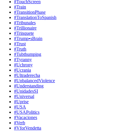
#TouchScreen
#Train
#TransitionPhase
#TranslationToSpanish
#Tribunales
#Trillionaire
#Trinquete
#Trump•sBrain
#Trust
#Truth
#Tubthumping
#Tyranny
#Uchrony
#Ucrania
#Ultraderecha
#UnbalancedViolence
#Understanding
#UnidadesSI
#Universal
#Uprise
#USA
#USAPolitics
#Vacaciones
#Verb
#VforVendetta