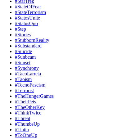
#StarTrek
#StateOfFear
#StateTerrorism
#StatosUnite
#StatusQuo
#Step
#Stories
#StubbornReality
#Substandard
#Suicide
#Sunbeam
#Sunset
#Synchrony
#TacoLarreta
#Taoism
#TecnoFascism
#Terrorist
#TheHungerGames
#TheirPets
#TheOtherKey
#ThinkTwice
#Threat
#ThumbsUp
#Tintin
#ToOneUp