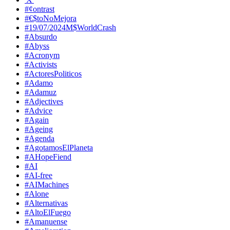
#¢ontrast
#€$toNoMejora
#19/07/2024M$WorldCrash
#Absurdo
#Abyss
#Acronym
#Activists
#ActoresPoliticos
#Adamo
#Adamuz
#Adjectives
#Advice
#Again
#Ageing
#Agenda
#AgotamosElPlaneta
#AHopeFiend
#AI
#AI-free
#AIMachines
#Alone
#Alternativas
#AltoElFuego
#Amanuense