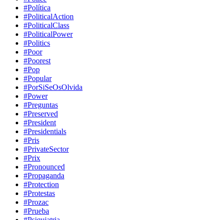
#Política
#PoliticalAction
#PoliticalClass
#PoliticalPower
#Politics
#Poor
#Poorest
#Pop
#Popular
#PorSiSeOsOlvida
#Power
#Preguntas
#Preserved
#President
#Presidentials
#Pris
#PrivateSector
#Prix
#Pronounced
#Propaganda
#Protection
#Protestas
#Prozac
#Prueba
#Psiquiatria