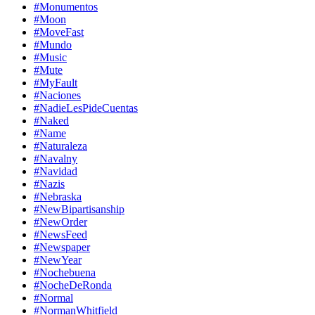
#Monumentos
#Moon
#MoveFast
#Mundo
#Music
#Mute
#MyFault
#Naciones
#NadieLesPideCuentas
#Naked
#Name
#Naturaleza
#Navalny
#Navidad
#Nazis
#Nebraska
#NewBipartisanship
#NewOrder
#NewsFeed
#Newspaper
#NewYear
#Nochebuena
#NocheDeRonda
#Normal
#NormanWhitfield