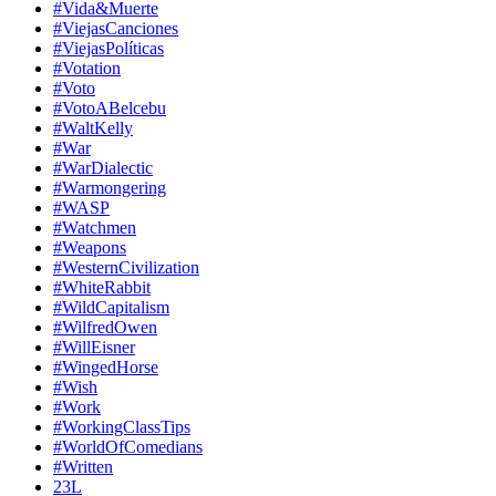
#Vida&Muerte
#ViejasCanciones
#ViejasPolíticas
#Votation
#Voto
#VotoABelcebu
#WaltKelly
#War
#WarDialectic
#Warmongering
#WASP
#Watchmen
#Weapons
#WesternCivilization
#WhiteRabbit
#WildCapitalism
#WilfredOwen
#WillEisner
#WingedHorse
#Wish
#Work
#WorkingClassTips
#WorldOfComedians
#Written
23L