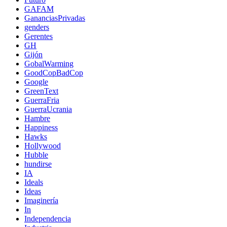
GAFAM
GananciasPrivadas
genders
Gerentes
GH
Gijón
GobalWarming
GoodCopBadCop
Google
GreenText
GuerraFria
GuerraUcrania
Hambre
Happiness
Hawks
Hollywood
Hubble
hundirse
IA
Ideals
Ideas
Imaginería
In
Independencia