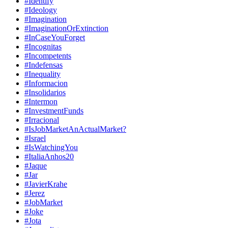
#Identify
#Ideology
#Imagination
#ImaginationOrExtinction
#InCaseYouForget
#Incognitas
#Incompetents
#Indefensas
#Inequality
#Informacion
#Insolidarios
#Intermon
#InvestmentFunds
#Irracional
#IsJobMarketAnActualMarket?
#Israel
#IsWatchingYou
#ItaliaAnhos20
#Jaque
#Jar
#JavierKrahe
#Jerez
#JobMarket
#Joke
#Jota