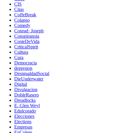
CIS
Citas
CoffeBreak
Colapso
Comedy
Conrad· Joseph
Conspiranoia
CosteDeVida
CriticalSpirit
Cultura
Cura
Democracia
depresion
DesigualdadSocial
DieUnderwater
Digital
Divulgacion
DobleRasero
Dreadlocks
E. Glen Weyl
Edulcorado
Elecciones
Elections
Empresas
EnColere