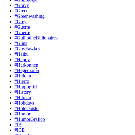
#Gravy
#Greed
#Greenwashing
#Grey
#Guerra
#Guerre
#GuillotineBillionaires
#Guns
#GuyFawkes
#Haiku
#Happy
#Harkonnen
#Hegemonía
#Hidden
#Hierro
#Hippogriff
#History
#Hitman
#Holidays
#Holocausto
#Humor
#HumorGrafico
#IA
#ICE