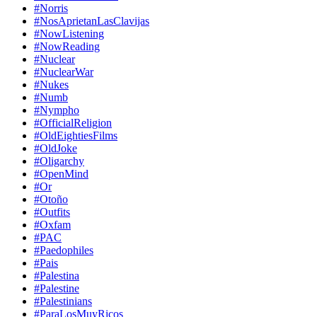
#Norris
#NosAprietanLasClavijas
#NowListening
#NowReading
#Nuclear
#NuclearWar
#Nukes
#Numb
#Nympho
#OfficialReligion
#OldEightiesFilms
#OldJoke
#Oligarchy
#OpenMind
#Or
#Otoño
#Outfits
#Oxfam
#PAC
#Paedophiles
#Pais
#Palestina
#Palestine
#Palestinians
#ParaLosMuyRicos