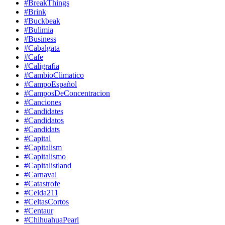
#BreakThings
#Brink
#Buckbeak
#Bulimia
#Business
#Cabalgata
#Cafe
#Caligrafia
#CambioClimatico
#CampoEspañol
#CamposDeConcentracion
#Canciones
#Candidates
#Candidatos
#Candidats
#Capital
#Capitalism
#Capitalismo
#Capitalistland
#Carnaval
#Catastrofe
#Celda211
#CeltasCortos
#Centaur
#ChihuahuaPearl