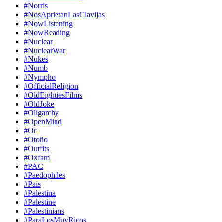
#Norris
#NosAprietanLasClavijas
#NowListening
#NowReading
#Nuclear
#NuclearWar
#Nukes
#Numb
#Nympho
#OfficialReligion
#OldEightiesFilms
#OldJoke
#Oligarchy
#OpenMind
#Or
#Otoño
#Outfits
#Oxfam
#PAC
#Paedophiles
#Pais
#Palestina
#Palestine
#Palestinians
#ParaLosMuyRicos