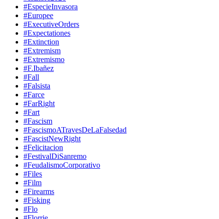
#EspecieInvasora
#Europee
#ExecutiveOrders
#Expectationes
#Extinction
#Extremism
#Extremismo
#F.Ibañez
#Fall
#Falsista
#Farce
#FarRight
#Fart
#Fascism
#FascismoATravesDeLaFalsedad
#FascistNewRight
#Felicitacion
#FestivalDiSanremo
#FeudalismoCorporativo
#Files
#Film
#Firearms
#Fisking
#Flo
#Florrie