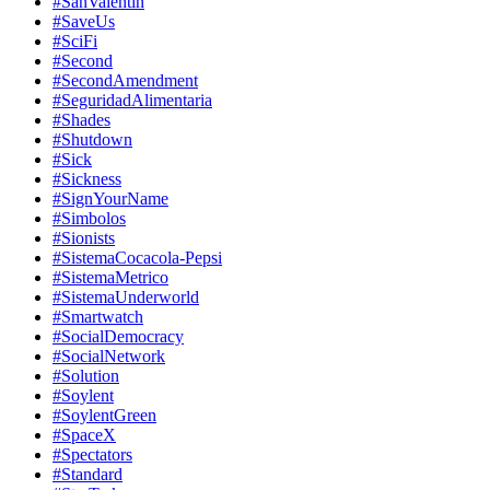
#SanValentin
#SaveUs
#SciFi
#Second
#SecondAmendment
#SeguridadAlimentaria
#Shades
#Shutdown
#Sick
#Sickness
#SignYourName
#Simbolos
#Sionists
#SistemaCocacola-Pepsi
#SistemaMetrico
#SistemaUnderworld
#Smartwatch
#SocialDemocracy
#SocialNetwork
#Solution
#Soylent
#SoylentGreen
#SpaceX
#Spectators
#Standard