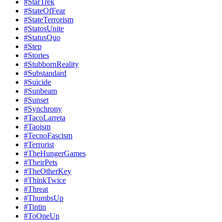
#StarTrek
#StateOfFear
#StateTerrorism
#StatosUnite
#StatusQuo
#Step
#Stories
#StubbornReality
#Substandard
#Suicide
#Sunbeam
#Sunset
#Synchrony
#TacoLarreta
#Taoism
#TecnoFascism
#Terrorist
#TheHungerGames
#TheirPets
#TheOtherKey
#ThinkTwice
#Threat
#ThumbsUp
#Tintin
#ToOneUp