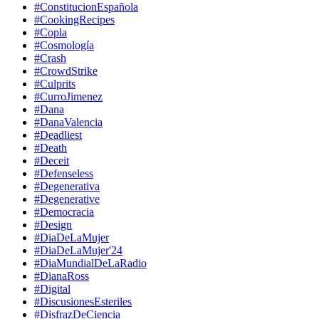
#ConstitucionEspañola
#CookingRecipes
#Copla
#Cosmología
#Crash
#CrowdStrike
#Culprits
#CurroJimenez
#Dana
#DanaValencia
#Deadliest
#Death
#Deceit
#Defenseless
#Degenerativa
#Degenerative
#Democracia
#Design
#DiaDeLaMujer
#DiaDeLaMujer'24
#DiaMundialDeLaRadio
#DianaRoss
#Digital
#DiscusionesEsteriles
#DisfrazDeCiencia