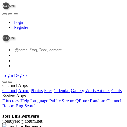
Login
Register
Login
Register
Channel Apps
Channel
About
Photos
Files
Calendar
Gallery
Wikis
Articles
Cards
System Apps
Directory
Help
Language
Public Stream
QRator
Random Channel
Report Bug
Search
Jose Luis Peruyero
jlperuyero@zotum.net