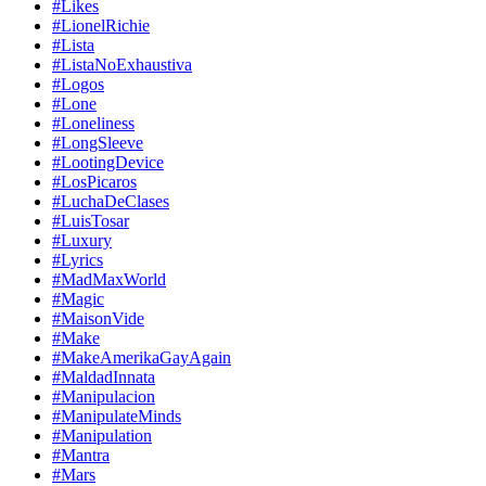
#Likes
#LionelRichie
#Lista
#ListaNoExhaustiva
#Logos
#Lone
#Loneliness
#LongSleeve
#LootingDevice
#LosPicaros
#LuchaDeClases
#LuisTosar
#Luxury
#Lyrics
#MadMaxWorld
#Magic
#MaisonVide
#Make
#MakeAmerikaGayAgain
#MaldadInnata
#Manipulacion
#ManipulateMinds
#Manipulation
#Mantra
#Mars