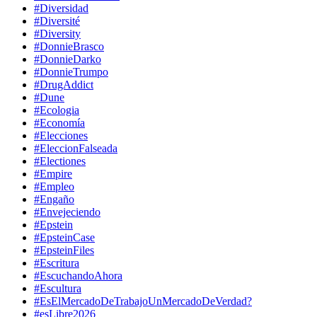
#Diversidad
#Diversité
#Diversity
#DonnieBrasco
#DonnieDarko
#DonnieTrumpo
#DrugAddict
#Dune
#Ecologia
#Economía
#Elecciones
#EleccionFalseada
#Electiones
#Empire
#Empleo
#Engaño
#Envejeciendo
#Epstein
#EpsteinCase
#EpsteinFiles
#Escritura
#EscuchandoAhora
#Escultura
#EsElMercadoDeTrabajoUnMercadoDeVerdad?
#esLibre2026