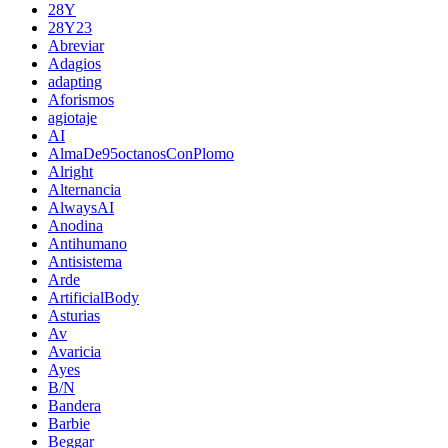
28Y
28Y23
Abreviar
Adagios
adapting
Aforismos
agiotaje
AI
AlmaDe95octanosConPlomo
Alright
Alternancia
AlwaysAI
Anodina
Antihumano
Antisistema
Arde
ArtificialBody
Asturias
Av
Avaricia
Ayes
B/N
Bandera
Barbie
Beggar