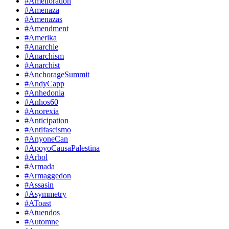
#Amelioration
#Amenaza
#Amenazas
#Amendment
#Amerika
#Anarchie
#Anarchism
#Anarchist
#AnchorageSummit
#AndyCapp
#Anhedonia
#Anhos60
#Anorexia
#Anticipation
#Antifascismo
#AnyoneCan
#ApoyoCausaPalestina
#Arbol
#Armada
#Armaggedon
#Assasin
#Asymmetry
#AToast
#Atuendos
#Automne