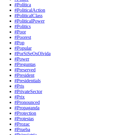
#Política
#PoliticalAction
#PoliticalClass
#PoliticalPower
#Politics
#Poor
#Poorest
#Pop
#Popular
#PorSiSeOsOlvida
#Power
#Preguntas
#Preserved
#President
#Presidentials
#Pris
#PrivateSector
#Prix
#Pronounced
#Propaganda
#Protection
#Protestas
#Prozac
#Prueba
#Psiquiatria