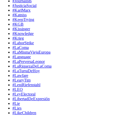
#Journalists
#JusticiaSocial
#KarlMarx
#Katniss
#KeepTrying
#KGB
#Kissinger
#Knowledge
#Krieg
#LaborStrike
#LaComa
#LaMismaViejaEuropa
#Language
#LaPerversaLeonor
#LaRiquezaDeLaComa
#LaTurraDeHoy
#Lawfare
#LearyTim
#LeniRiefenstahl
#LEO
#LeyElectoral
#LibertadDeExpresión
#Lie
#Lies
#LikeChildren