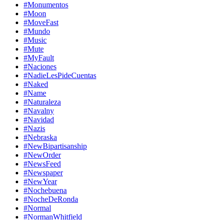
#Monumentos
#Moon
#MoveFast
#Mundo
#Music
#Mute
#MyFault
#Naciones
#NadieLesPideCuentas
#Naked
#Name
#Naturaleza
#Navalny
#Navidad
#Nazis
#Nebraska
#NewBipartisanship
#NewOrder
#NewsFeed
#Newspaper
#NewYear
#Nochebuena
#NocheDeRonda
#Normal
#NormanWhitfield