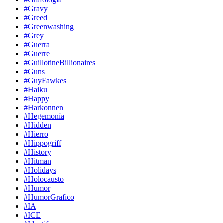
#Gravy
#Greed
#Greenwashing
#Grey
#Guerra
#Guerre
#GuillotineBillionaires
#Guns
#GuyFawkes
#Haiku
#Happy
#Harkonnen
#Hegemonía
#Hidden
#Hierro
#Hippogriff
#History
#Hitman
#Holidays
#Holocausto
#Humor
#HumorGrafico
#IA
#ICE