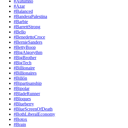
#Autumno
#Azar
#Balanced
#BanderaPalestina
#Barbie
#BarrettStrong
#Bello
#BenedettoCroce
#BernieSanders
#BettyBoop
#BigAlgorythm
#BigBrother
#BigTech
#Billionaire
#Billionaires
#Billón
#Bipartisanship
#Bipolar
#BladeRunner
#Bloques
#Blueberry
#BlueScreenOfDeath
#BothLiberalEconomy
#Botox
#Brain