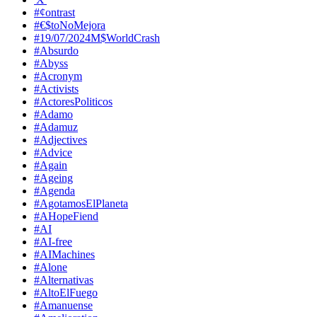
#¢ontrast
#€$toNoMejora
#19/07/2024M$WorldCrash
#Absurdo
#Abyss
#Acronym
#Activists
#ActoresPoliticos
#Adamo
#Adamuz
#Adjectives
#Advice
#Again
#Ageing
#Agenda
#AgotamosElPlaneta
#AHopeFiend
#AI
#AI-free
#AIMachines
#Alone
#Alternativas
#AltoElFuego
#Amanuense