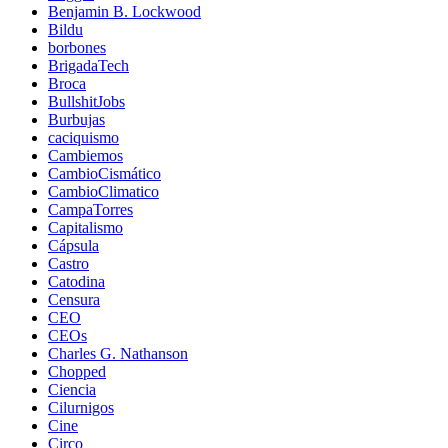
Benjamin B. Lockwood
Bildu
borbones
BrigadaTech
Broca
BullshitJobs
Burbujas
caciquismo
Cambiemos
CambioCismático
CambioClimatico
CampaTorres
Capitalismo
Cápsula
Castro
Catodina
Censura
CEO
CEOs
Charles G. Nathanson
Chopped
Ciencia
Cilurnigos
Cine
Circo