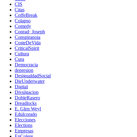
CIS
Citas
CoffeBreak
Colapso
Comedy
Conrad· Joseph
Conspiranoia
CosteDeVida
CriticalSpirit
Cultura
Cura
Democracia
depresion
DesigualdadSocial
DieUnderwater
Digital
Divulgacion
DobleRasero
Dreadlocks
E. Glen Weyl
Edulcorado
Elecciones
Elections
Empresas
EnColere