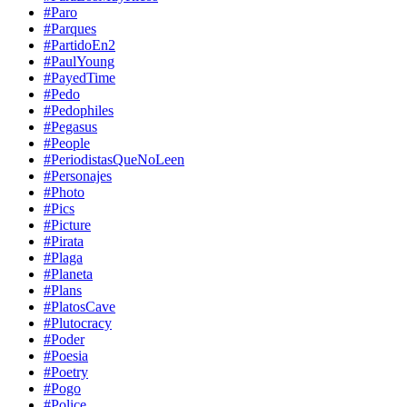
#Paro
#Parques
#PartidoEn2
#PaulYoung
#PayedTime
#Pedo
#Pedophiles
#Pegasus
#People
#PeriodistasQueNoLeen
#Personajes
#Photo
#Pics
#Picture
#Pirata
#Plaga
#Planeta
#Plans
#PlatosCave
#Plutocracy
#Poder
#Poesia
#Poetry
#Pogo
#Police