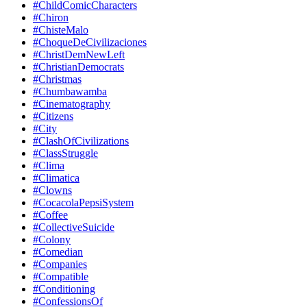
#ChildComicCharacters
#Chiron
#ChisteMalo
#ChoqueDeCivilizaciones
#ChristDemNewLeft
#ChristianDemocrats
#Christmas
#Chumbawamba
#Cinematography
#Citizens
#City
#ClashOfCivilizations
#ClassStruggle
#Clima
#Climatica
#Clowns
#CocacolaPepsiSystem
#Coffee
#CollectiveSuicide
#Colony
#Comedian
#Companies
#Compatible
#Conditioning
#ConfessionsOf