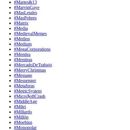
#Martes&13
#MarvinGaye
#MasLetales
#MasPobres
#Matrix
#Media
#MedievalMemes
#Medios
#Medium
#MegaCorporations
#Mentira
#Mentiras
#MercadoDeTrabajo
#MerryChristmas
#Message
#Messenger
#Metaforas
#MetricSystem
#Micro$oftCrash
#MiddleAge
#Milei
#Millardo
#Millón
#Moebius
#Monopolar