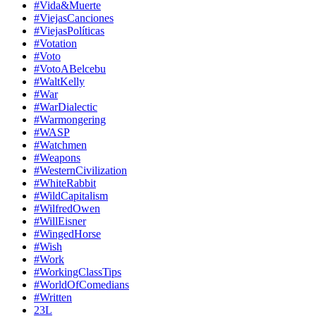
#Vida&Muerte
#ViejasCanciones
#ViejasPolíticas
#Votation
#Voto
#VotoABelcebu
#WaltKelly
#War
#WarDialectic
#Warmongering
#WASP
#Watchmen
#Weapons
#WesternCivilization
#WhiteRabbit
#WildCapitalism
#WilfredOwen
#WillEisner
#WingedHorse
#Wish
#Work
#WorkingClassTips
#WorldOfComedians
#Written
23L