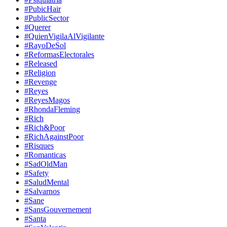
#PubicHair
#PublicSector
#Querer
#QuienVigilaAlVigilante
#RayoDeSol
#ReformasElectorales
#Released
#Religion
#Revenge
#Reyes
#ReyesMagos
#RhondaFleming
#Rich
#Rich&Poor
#RichAgainstPoor
#Risques
#Romanticas
#SadOldMan
#Safety
#SaludMental
#Salvarnos
#Sane
#SansGouvernement
#Santa