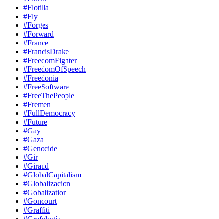
#Flotilla
#Fly
#Forges
#Forward
#France
#FrancisDrake
#FreedomFighter
#FreedomOfSpeech
#Freedonia
#FreeSoftware
#FreeThePeople
#Fremen
#FullDemocracy
#Future
#Gay
#Gaza
#Genocide
#Gir
#Giraud
#GlobalCapitalism
#Globalizacion
#Gobalization
#Goncourt
#Graffiti
#Grafología