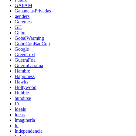
GAFAM
GananciasPrivadas
genders
Gerentes
GH
Gijón
GobalWarming
GoodCopBadCop
Google
GreenText
GuerraFria
GuerraUcrania
Hambre
Happiness
Hawks
Hollywood
Hubble
hundirse
IA
Ideals
Ideas
Imaginería
In
Independencia