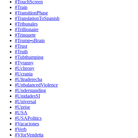
#TouchScreen
#Train
#TransitionPhase
#TranslationToSpanish
#Tribunales
#Trillionaire
#Trinquete
#Trump•sBrain
#Trust
#Truth
#Tubthumping
#Tyranny
#Uchrony
#Ucrania
#Ultraderecha
#UnbalancedViolence
#Understanding
#UnidadesSI
#Universal
#Uprise
#USA
#USAPolitics
#Vacaciones
#Verb
#VforVendetta