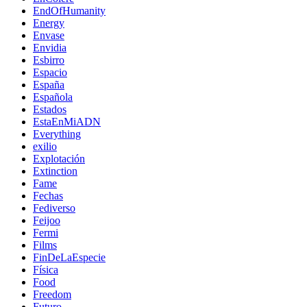
EndOfHumanity
Energy
Envase
Envidia
Esbirro
Espacio
España
Española
Estados
EstaEnMiADN
Everything
exilio
Explotación
Extinction
Fame
Fechas
Fediverso
Feijoo
Fermi
Films
FinDeLaEspecie
Física
Food
Freedom
Futuro