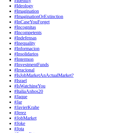
#Identify
#Ideology
#Imagination
#ImaginationOrExtinction
#InCaseYouForget
#Incognitas
#Incompetents
#Indefensas
#Inequality
#Informacion
#Insolidarios
#Intermon
#InvestmentFunds
#Irracional
#IsJobMarketAnActualMarket?
#Israel
#IsWatchingYou
#ItaliaAnhos20
#Jaque
#Jar
#JavierKrahe
#Jerez
#JobMarket
#Joke
#Jota