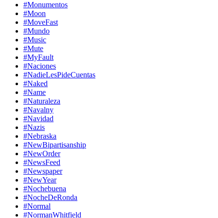
#Monumentos
#Moon
#MoveFast
#Mundo
#Music
#Mute
#MyFault
#Naciones
#NadieLesPideCuentas
#Naked
#Name
#Naturaleza
#Navalny
#Navidad
#Nazis
#Nebraska
#NewBipartisanship
#NewOrder
#NewsFeed
#Newspaper
#NewYear
#Nochebuena
#NocheDeRonda
#Normal
#NormanWhitfield