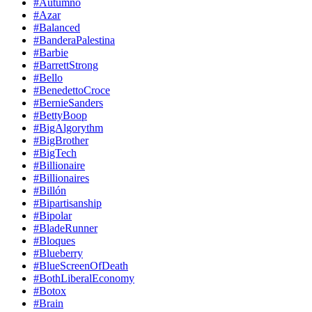
#Autumno
#Azar
#Balanced
#BanderaPalestina
#Barbie
#BarrettStrong
#Bello
#BenedettoCroce
#BernieSanders
#BettyBoop
#BigAlgorythm
#BigBrother
#BigTech
#Billionaire
#Billionaires
#Billón
#Bipartisanship
#Bipolar
#BladeRunner
#Bloques
#Blueberry
#BlueScreenOfDeath
#BothLiberalEconomy
#Botox
#Brain