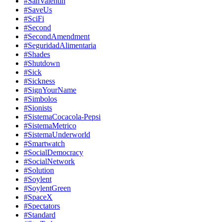
#SanValentin
#SaveUs
#SciFi
#Second
#SecondAmendment
#SeguridadAlimentaria
#Shades
#Shutdown
#Sick
#Sickness
#SignYourName
#Simbolos
#Sionists
#SistemaCocacola-Pepsi
#SistemaMetrico
#SistemaUnderworld
#Smartwatch
#SocialDemocracy
#SocialNetwork
#Solution
#Soylent
#SoylentGreen
#SpaceX
#Spectators
#Standard