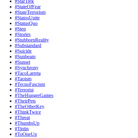
#StarTrek
#StateOfFear
#StateTerrorism
#StatosUnite
#StatusQuo
#Step
#Stories
#StubbornReality
#Substandard
#Suicide
#Sunbeam
#Sunset
#Synchrony
#TacoLarreta
#Taoism
#TecnoFascism
#Terrorist
#TheHungerGames
#TheirPets
#TheOtherKey
#ThinkTwice
#Threat
#ThumbsUp
#Tintin
#ToOneUp