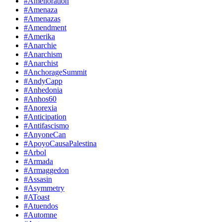
#Amelioration
#Amenaza
#Amenazas
#Amendment
#Amerika
#Anarchie
#Anarchism
#Anarchist
#AnchorageSummit
#AndyCapp
#Anhedonia
#Anhos60
#Anorexia
#Anticipation
#Antifascismo
#AnyoneCan
#ApoyoCausaPalestina
#Arbol
#Armada
#Armaggedon
#Assasin
#Asymmetry
#AToast
#Atuendos
#Automne