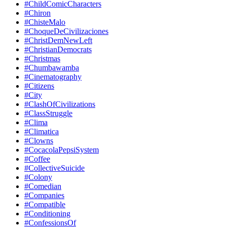
#ChildComicCharacters
#Chiron
#ChisteMalo
#ChoqueDeCivilizaciones
#ChristDemNewLeft
#ChristianDemocrats
#Christmas
#Chumbawamba
#Cinematography
#Citizens
#City
#ClashOfCivilizations
#ClassStruggle
#Clima
#Climatica
#Clowns
#CocacolaPepsiSystem
#Coffee
#CollectiveSuicide
#Colony
#Comedian
#Companies
#Compatible
#Conditioning
#ConfessionsOf