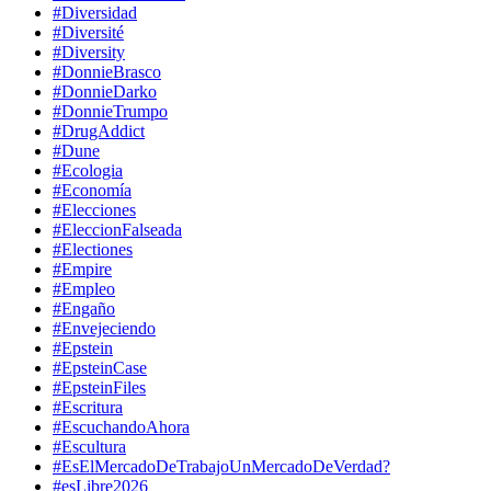
#Diversidad
#Diversité
#Diversity
#DonnieBrasco
#DonnieDarko
#DonnieTrumpo
#DrugAddict
#Dune
#Ecologia
#Economía
#Elecciones
#EleccionFalseada
#Electiones
#Empire
#Empleo
#Engaño
#Envejeciendo
#Epstein
#EpsteinCase
#EpsteinFiles
#Escritura
#EscuchandoAhora
#Escultura
#EsElMercadoDeTrabajoUnMercadoDeVerdad?
#esLibre2026