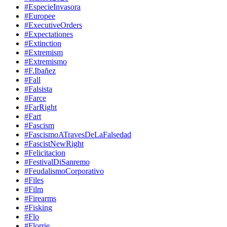
#EspecieInvasora
#Europee
#ExecutiveOrders
#Expectationes
#Extinction
#Extremism
#Extremismo
#F.Ibañez
#Fall
#Falsista
#Farce
#FarRight
#Fart
#Fascism
#FascismoATravesDeLaFalsedad
#FascistNewRight
#Felicitacion
#FestivalDiSanremo
#FeudalismoCorporativo
#Files
#Film
#Firearms
#Fisking
#Flo
#Florrie