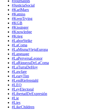
#Journalists
#JusticiaSocial
#KarlMarx
#Katniss
#KeepTrying
#KGB
#Kissinger
#Knowledge
#Krieg
#LaborStrike
#LaComa
#LaMismaViejaEuropa
#Language
#LaPerversaLeonor
#LaRiquezaDeLaComa
#LaTurraDeHoy
#Lawfare
#LearyTim
#LeniRiefenstahl
#LEO
#LeyElectoral
#LibertadDeExpresión
#Lie
#Lies
#LikeChildren