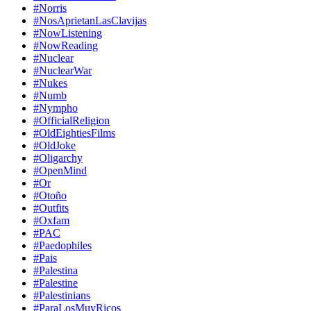
#Norris
#NosAprietanLasClavijas
#NowListening
#NowReading
#Nuclear
#NuclearWar
#Nukes
#Numb
#Nympho
#OfficialReligion
#OldEightiesFilms
#OldJoke
#Oligarchy
#OpenMind
#Or
#Otoño
#Outfits
#Oxfam
#PAC
#Paedophiles
#Pais
#Palestina
#Palestine
#Palestinians
#ParaLosMuyRicos