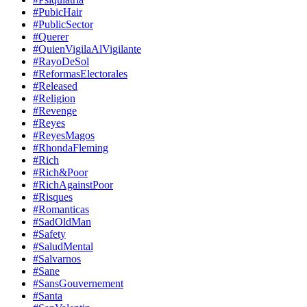
#PubicHair
#PublicSector
#Querer
#QuienVigilaAlVigilante
#RayoDeSol
#ReformasElectorales
#Released
#Religion
#Revenge
#Reyes
#ReyesMagos
#RhondaFleming
#Rich
#Rich&Poor
#RichAgainstPoor
#Risques
#Romanticas
#SadOldMan
#Safety
#SaludMental
#Salvarnos
#Sane
#SansGouvernement
#Santa