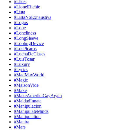
#Likes
#LionelRichie
#Lista
#ListaNoExhaustiva
#Logos
#Lone
#Loneliness
#LongSleeve
#LootingDevice
#LosPicaros
#LuchaDeClases
#LuisTosar
#Luxury
#Lyrics
#MadMaxWorld
#Magic
#MaisonVide
#Make
#MakeAmerikaGayAgain
#MaldadInnata
#Manipulacion
#ManipulateMinds
#Manipulation
#Mantra
#Mars