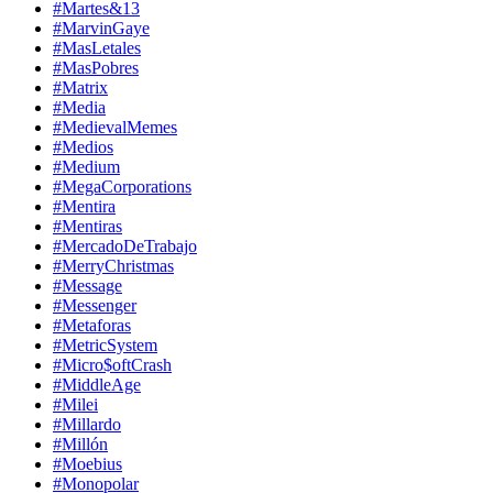
#Martes&13
#MarvinGaye
#MasLetales
#MasPobres
#Matrix
#Media
#MedievalMemes
#Medios
#Medium
#MegaCorporations
#Mentira
#Mentiras
#MercadoDeTrabajo
#MerryChristmas
#Message
#Messenger
#Metaforas
#MetricSystem
#Micro$oftCrash
#MiddleAge
#Milei
#Millardo
#Millón
#Moebius
#Monopolar