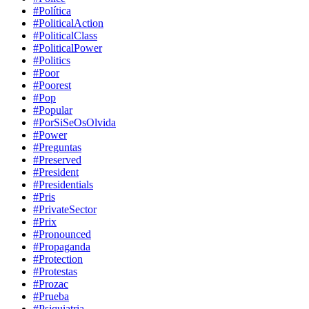
#Política
#PoliticalAction
#PoliticalClass
#PoliticalPower
#Politics
#Poor
#Poorest
#Pop
#Popular
#PorSiSeOsOlvida
#Power
#Preguntas
#Preserved
#President
#Presidentials
#Pris
#PrivateSector
#Prix
#Pronounced
#Propaganda
#Protection
#Protestas
#Prozac
#Prueba
#Psiquiatria