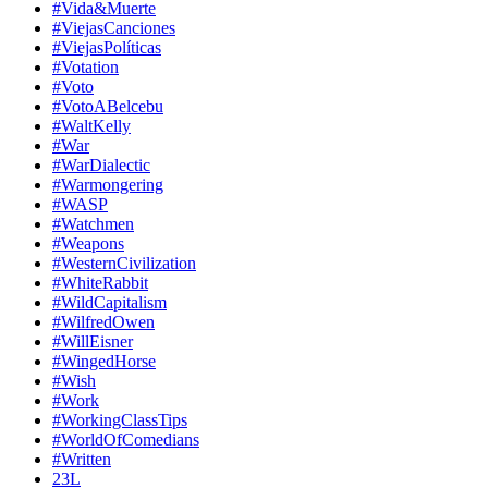
#Vida&Muerte
#ViejasCanciones
#ViejasPolíticas
#Votation
#Voto
#VotoABelcebu
#WaltKelly
#War
#WarDialectic
#Warmongering
#WASP
#Watchmen
#Weapons
#WesternCivilization
#WhiteRabbit
#WildCapitalism
#WilfredOwen
#WillEisner
#WingedHorse
#Wish
#Work
#WorkingClassTips
#WorldOfComedians
#Written
23L