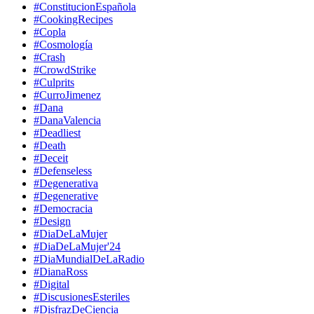
#ConstitucionEspañola
#CookingRecipes
#Copla
#Cosmología
#Crash
#CrowdStrike
#Culprits
#CurroJimenez
#Dana
#DanaValencia
#Deadliest
#Death
#Deceit
#Defenseless
#Degenerativa
#Degenerative
#Democracia
#Design
#DiaDeLaMujer
#DiaDeLaMujer'24
#DiaMundialDeLaRadio
#DianaRoss
#Digital
#DiscusionesEsteriles
#DisfrazDeCiencia