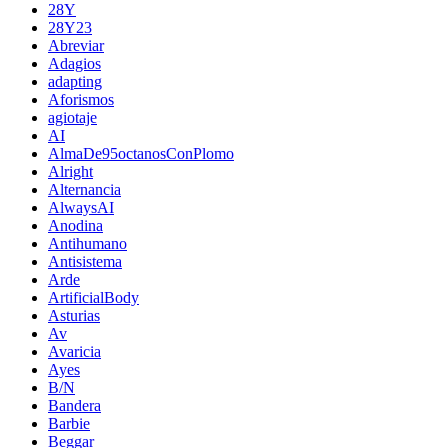
28Y
28Y23
Abreviar
Adagios
adapting
Aforismos
agiotaje
AI
AlmaDe95octanosConPlomo
Alright
Alternancia
AlwaysAI
Anodina
Antihumano
Antisistema
Arde
ArtificialBody
Asturias
Av
Avaricia
Ayes
B/N
Bandera
Barbie
Beggar