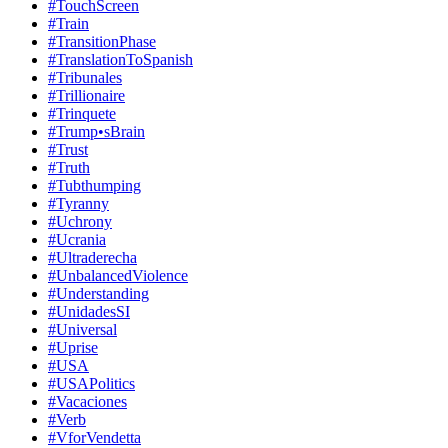
#TouchScreen
#Train
#TransitionPhase
#TranslationToSpanish
#Tribunales
#Trillionaire
#Trinquete
#Trump•sBrain
#Trust
#Truth
#Tubthumping
#Tyranny
#Uchrony
#Ucrania
#Ultraderecha
#UnbalancedViolence
#Understanding
#UnidadesSI
#Universal
#Uprise
#USA
#USAPolitics
#Vacaciones
#Verb
#VforVendetta