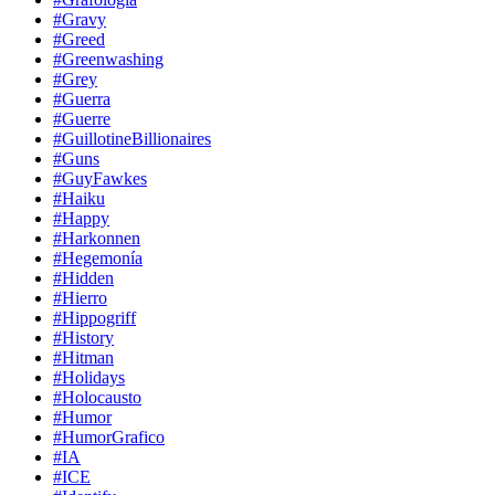
#Gravy
#Greed
#Greenwashing
#Grey
#Guerra
#Guerre
#GuillotineBillionaires
#Guns
#GuyFawkes
#Haiku
#Happy
#Harkonnen
#Hegemonía
#Hidden
#Hierro
#Hippogriff
#History
#Hitman
#Holidays
#Holocausto
#Humor
#HumorGrafico
#IA
#ICE