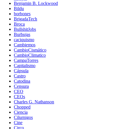
Benjamin B. Lockwood
Bildu
borbones
BrigadaTech
Broca
BullshitJobs
Burbujas
caciquismo
Cambiemos
CambioCismático
CambioClimatico
CampaTorres
Capitalismo
Cápsula
Castro
Catodina
Censura
CEO
CEOs
Charles G. Nathanson
Chopped
Ciencia
Cilurnigos
Cine
Circo