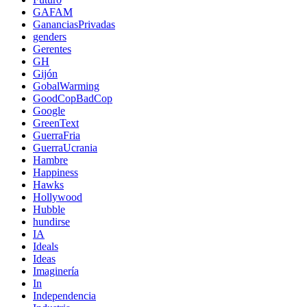
GAFAM
GananciasPrivadas
genders
Gerentes
GH
Gijón
GobalWarming
GoodCopBadCop
Google
GreenText
GuerraFria
GuerraUcrania
Hambre
Happiness
Hawks
Hollywood
Hubble
hundirse
IA
Ideals
Ideas
Imaginería
In
Independencia