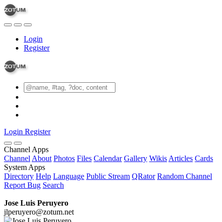
Login
Register
Login
Register
Channel Apps
Channel
About
Photos
Files
Calendar
Gallery
Wikis
Articles
Cards
System Apps
Directory
Help
Language
Public Stream
QRator
Random Channel
Report Bug
Search
Jose Luis Peruyero
jlperuyero@zotum.net