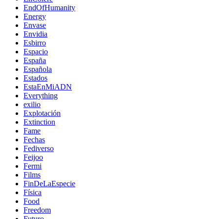
EndOfHumanity
Energy
Envase
Envidia
Esbirro
Espacio
España
Española
Estados
EstaEnMiADN
Everything
exilio
Explotación
Extinction
Fame
Fechas
Fediverso
Feijoo
Fermi
Films
FinDeLaEspecie
Física
Food
Freedom
Futuro