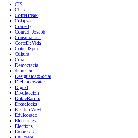
CIS
Citas
CoffeBreak
Colapso
Comedy
Conrad· Joseph
Conspiranoia
CosteDeVida
CriticalSpirit
Cultura
Cura
Democracia
depresion
DesigualdadSocial
DieUnderwater
Digital
Divulgacion
DobleRasero
Dreadlocks
E. Glen Weyl
Edulcorado
Elecciones
Elections
Empresas
EnColere