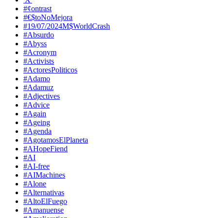
#¢ontrast
#€$toNoMejora
#19/07/2024M$WorldCrash
#Absurdo
#Abyss
#Acronym
#Activists
#ActoresPoliticos
#Adamo
#Adamuz
#Adjectives
#Advice
#Again
#Ageing
#Agenda
#AgotamosElPlaneta
#AHopeFiend
#AI
#AI-free
#AIMachines
#Alone
#Alternativas
#AltoElFuego
#Amanuense