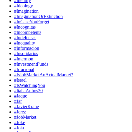
#Identify
#Ideology
#Imagination
#ImaginationOrExtinction
#InCaseYouForget
#Incognitas
#Incompetents
#Indefensas
#Inequality
#Informacion
#Insolidarios
#Intermon
#InvestmentFunds
#Irracional
#IsJobMarketAnActualMarket?
#Israel
#IsWatchingYou
#ItaliaAnhos20
#Jaque
#Jar
#JavierKrahe
#Jerez
#JobMarket
#Joke
#Jota