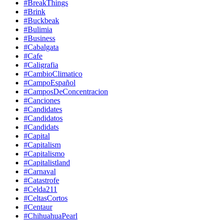
#BreakThings
#Brink
#Buckbeak
#Bulimia
#Business
#Cabalgata
#Cafe
#Caligrafia
#CambioClimatico
#CampoEspañol
#CamposDeConcentracion
#Canciones
#Candidates
#Candidatos
#Candidats
#Capital
#Capitalism
#Capitalismo
#Capitalistland
#Carnaval
#Catastrofe
#Celda211
#CeltasCortos
#Centaur
#ChihuahuaPearl