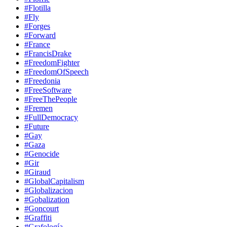
#Flotilla
#Fly
#Forges
#Forward
#France
#FrancisDrake
#FreedomFighter
#FreedomOfSpeech
#Freedonia
#FreeSoftware
#FreeThePeople
#Fremen
#FullDemocracy
#Future
#Gay
#Gaza
#Genocide
#Gir
#Giraud
#GlobalCapitalism
#Globalizacion
#Gobalization
#Goncourt
#Graffiti
#Grafología