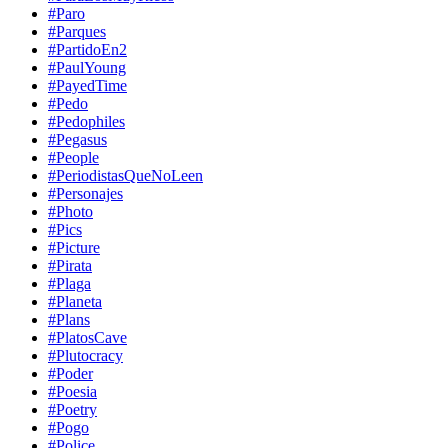
#Paro
#Parques
#PartidoEn2
#PaulYoung
#PayedTime
#Pedo
#Pedophiles
#Pegasus
#People
#PeriodistasQueNoLeen
#Personajes
#Photo
#Pics
#Picture
#Pirata
#Plaga
#Planeta
#Plans
#PlatosCave
#Plutocracy
#Poder
#Poesia
#Poetry
#Pogo
#Police