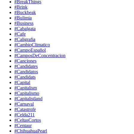
#BreakThings
#Brink
#Buckbeak
#Bulimia
#Business
#Cabalgata
#Cafe
#Caligrafia
#CambioClimatico
#CampoEspañol
#CamposDeConcentracion
#Canciones
#Candidates
#Candidatos
#Candidats
#Capital
#Capitalism
#Capitalismo
#Capitalistland
#Carnaval
#Catastrofe
#Celda211
#CeltasCortos
#Centaur
#ChihuahuaPearl