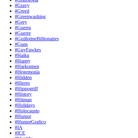
#Gravy
#Greed
#Greenwashing
#Grey
#Guerra
#Guerre
#GuillotineBillionaires
#Guns
#GuyFawkes
#Haiku
#Happy
#Harkonnen
#Hegemonía
#Hidden
#Hierro
#Hippogriff
#History
#Hitman
#Holidays
#Holocausto
#Humor
#HumorGrafico
#IA
#ICE