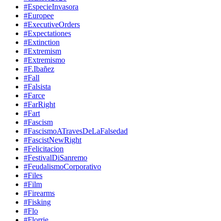
#EspecieInvasora
#Europee
#ExecutiveOrders
#Expectationes
#Extinction
#Extremism
#Extremismo
#F.Ibañez
#Fall
#Falsista
#Farce
#FarRight
#Fart
#Fascism
#FascismoATravesDeLaFalsedad
#FascistNewRight
#Felicitacion
#FestivalDiSanremo
#FeudalismoCorporativo
#Files
#Film
#Firearms
#Fisking
#Flo
#Florrie