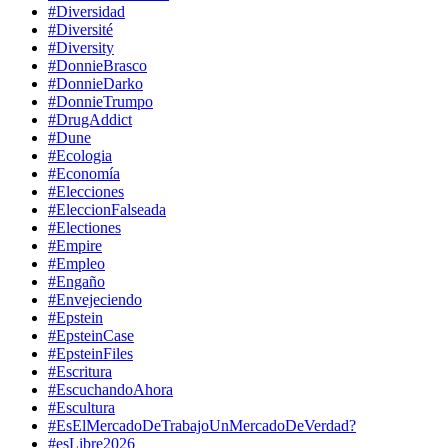
#Diversidad
#Diversité
#Diversity
#DonnieBrasco
#DonnieDarko
#DonnieTrumpo
#DrugAddict
#Dune
#Ecologia
#Economía
#Elecciones
#EleccionFalseada
#Electiones
#Empire
#Empleo
#Engaño
#Envejeciendo
#Epstein
#EpsteinCase
#EpsteinFiles
#Escritura
#EscuchandoAhora
#Escultura
#EsElMercadoDeTrabajoUnMercadoDeVerdad?
#esLibre2026