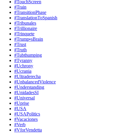
#TouchScreen
#Train
#TransitionPhase
#TranslationToSpanish
#Tribunales
#Trillionaire
#Trinquete
#Trump•sBrain
#Trust
#Truth
#Tubthumping
#Tyranny
#Uchrony
#Ucrania
#Ultraderecha
#UnbalancedViolence
#Understanding
#UnidadesSI
#Universal
#Uprise
#USA
#USAPolitics
#Vacaciones
#Verb
#VforVendetta