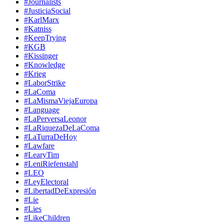
#Journalists
#JusticiaSocial
#KarlMarx
#Katniss
#KeepTrying
#KGB
#Kissinger
#Knowledge
#Krieg
#LaborStrike
#LaComa
#LaMismaViejaEuropa
#Language
#LaPerversaLeonor
#LaRiquezaDeLaComa
#LaTurraDeHoy
#Lawfare
#LearyTim
#LeniRiefenstahl
#LEO
#LeyElectoral
#LibertadDeExpresión
#Lie
#Lies
#LikeChildren