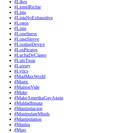
#Likes
#LionelRichie
#Lista
#ListaNoExhaustiva
#Logos
#Lone
#Loneliness
#LongSleeve
#LootingDevice
#LosPicaros
#LuchaDeClases
#LuisTosar
#Luxury
#Lyrics
#MadMaxWorld
#Magic
#MaisonVide
#Make
#MakeAmerikaGayAgain
#MaldadInnata
#Manipulacion
#ManipulateMinds
#Manipulation
#Mantra
#Mars