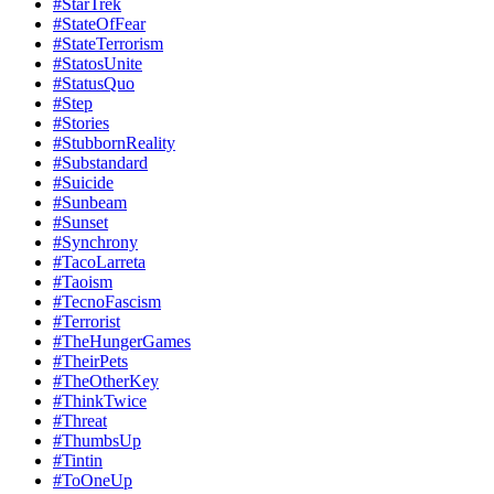
#StarTrek
#StateOfFear
#StateTerrorism
#StatosUnite
#StatusQuo
#Step
#Stories
#StubbornReality
#Substandard
#Suicide
#Sunbeam
#Sunset
#Synchrony
#TacoLarreta
#Taoism
#TecnoFascism
#Terrorist
#TheHungerGames
#TheirPets
#TheOtherKey
#ThinkTwice
#Threat
#ThumbsUp
#Tintin
#ToOneUp