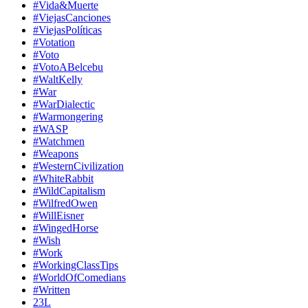
#Vida&Muerte
#ViejasCanciones
#ViejasPolíticas
#Votation
#Voto
#VotoABelcebu
#WaltKelly
#War
#WarDialectic
#Warmongering
#WASP
#Watchmen
#Weapons
#WesternCivilization
#WhiteRabbit
#WildCapitalism
#WilfredOwen
#WillEisner
#WingedHorse
#Wish
#Work
#WorkingClassTips
#WorldOfComedians
#Written
23L