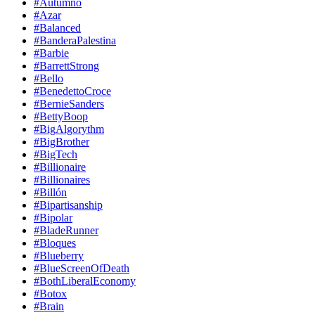
#Autumno
#Azar
#Balanced
#BanderaPalestina
#Barbie
#BarrettStrong
#Bello
#BenedettoCroce
#BernieSanders
#BettyBoop
#BigAlgorythm
#BigBrother
#BigTech
#Billionaire
#Billionaires
#Billón
#Bipartisanship
#Bipolar
#BladeRunner
#Bloques
#Blueberry
#BlueScreenOfDeath
#BothLiberalEconomy
#Botox
#Brain