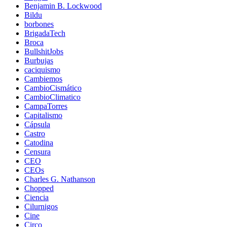
Benjamin B. Lockwood
Bildu
borbones
BrigadaTech
Broca
BullshitJobs
Burbujas
caciquismo
Cambiemos
CambioCismático
CambioClimatico
CampaTorres
Capitalismo
Cápsula
Castro
Catodina
Censura
CEO
CEOs
Charles G. Nathanson
Chopped
Ciencia
Cilurnigos
Cine
Circo