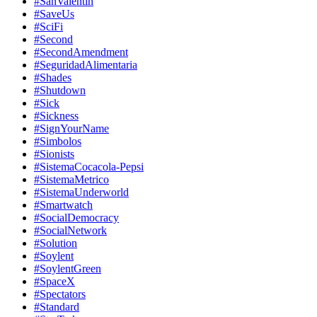
#SanValentin
#SaveUs
#SciFi
#Second
#SecondAmendment
#SeguridadAlimentaria
#Shades
#Shutdown
#Sick
#Sickness
#SignYourName
#Simbolos
#Sionists
#SistemaCocacola-Pepsi
#SistemaMetrico
#SistemaUnderworld
#Smartwatch
#SocialDemocracy
#SocialNetwork
#Solution
#Soylent
#SoylentGreen
#SpaceX
#Spectators
#Standard