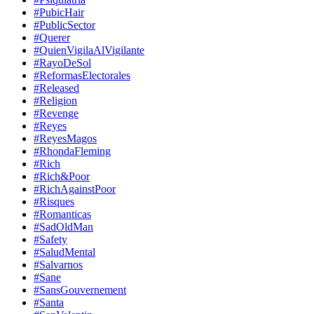
#PubicHair
#PublicSector
#Querer
#QuienVigilaAlVigilante
#RayoDeSol
#ReformasElectorales
#Released
#Religion
#Revenge
#Reyes
#ReyesMagos
#RhondaFleming
#Rich
#Rich&Poor
#RichAgainstPoor
#Risques
#Romanticas
#SadOldMan
#Safety
#SaludMental
#Salvarnos
#Sane
#SansGouvernement
#Santa