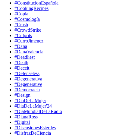
#ConstitucionEspañola
#CookingRecipes
#Copla
#Cosmología
#Crash
#CrowdStrike
#Culprits
#CurroJimenez
#Dana
#DanaValencia
#Deadliest
#Death
#Deceit
#Defenseless
#Degenerativa
#Degenerative
#Democracia
#Design
#DiaDeLaMujer
#DiaDeLaMujer'24
#DiaMundialDeLaRadio
#DianaRoss
#Digital
#DiscusionesEsteriles
#DisfrazDeCiencia