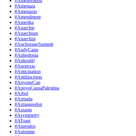
#Amelioration
#Amenaza
#Amenazas
#Amendment
#Amerika
#Anarchie
#Anarchism
#Anarchist
#AnchorageSummit
#AndyCapp
#Anhedonia
#Anhos60
#Anorexia
#Anticipation
#Antifascismo
#AnyoneCan
#ApoyoCausaPalestina
#Arbol
#Armada
#Armaggedon
#Assasin
#Asymmetry
#AToast
#Atuendos
#Automne