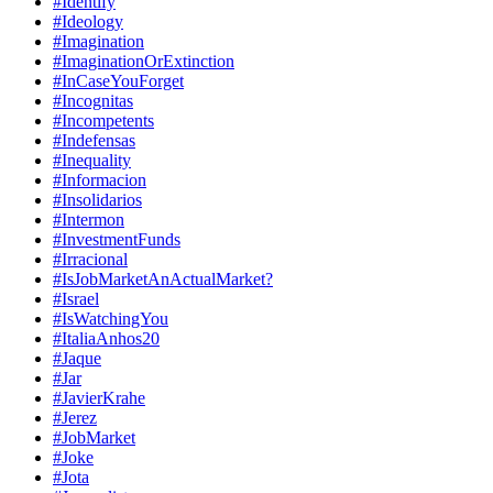
#Identify
#Ideology
#Imagination
#ImaginationOrExtinction
#InCaseYouForget
#Incognitas
#Incompetents
#Indefensas
#Inequality
#Informacion
#Insolidarios
#Intermon
#InvestmentFunds
#Irracional
#IsJobMarketAnActualMarket?
#Israel
#IsWatchingYou
#ItaliaAnhos20
#Jaque
#Jar
#JavierKrahe
#Jerez
#JobMarket
#Joke
#Jota