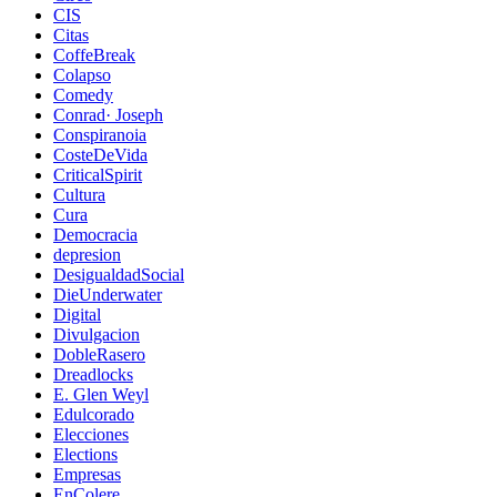
CIS
Citas
CoffeBreak
Colapso
Comedy
Conrad· Joseph
Conspiranoia
CosteDeVida
CriticalSpirit
Cultura
Cura
Democracia
depresion
DesigualdadSocial
DieUnderwater
Digital
Divulgacion
DobleRasero
Dreadlocks
E. Glen Weyl
Edulcorado
Elecciones
Elections
Empresas
EnColere