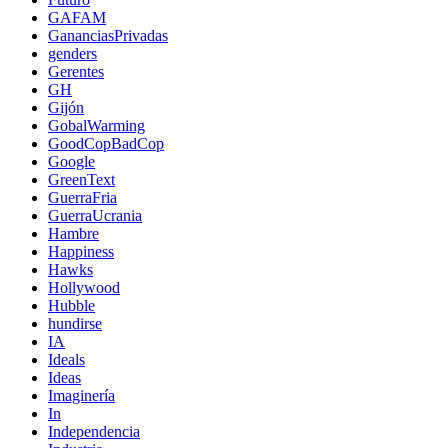
GAFAM
GananciasPrivadas
genders
Gerentes
GH
Gijón
GobalWarming
GoodCopBadCop
Google
GreenText
GuerraFria
GuerraUcrania
Hambre
Happiness
Hawks
Hollywood
Hubble
hundirse
IA
Ideals
Ideas
Imaginería
In
Independencia