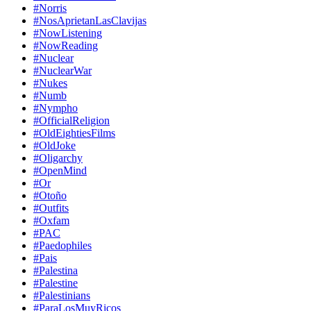
#Norris
#NosAprietanLasClavijas
#NowListening
#NowReading
#Nuclear
#NuclearWar
#Nukes
#Numb
#Nympho
#OfficialReligion
#OldEightiesFilms
#OldJoke
#Oligarchy
#OpenMind
#Or
#Otoño
#Outfits
#Oxfam
#PAC
#Paedophiles
#Pais
#Palestina
#Palestine
#Palestinians
#ParaLosMuyRicos