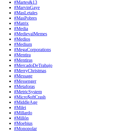
#Martes&13
#MarvinGaye
#MasLetales
#MasPobres
#Matrix
#Media
#MedievalMemes
#Medios
#Medium
#MegaCorporations
#Mentira
#Mentiras
#MercadoDeTrabajo
#MerryChristmas
#Message
#Messenger
#Metaforas
#MetricSystem
#Micro$oftCrash
#MiddleAge
#Milei
#Millardo
#Millón
#Moebius
#Monopolar