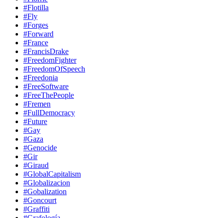
#Flotilla
#Fly
#Forges
#Forward
#France
#FrancisDrake
#FreedomFighter
#FreedomOfSpeech
#Freedonia
#FreeSoftware
#FreeThePeople
#Fremen
#FullDemocracy
#Future
#Gay
#Gaza
#Genocide
#Gir
#Giraud
#GlobalCapitalism
#Globalizacion
#Gobalization
#Goncourt
#Graffiti
#Grafología