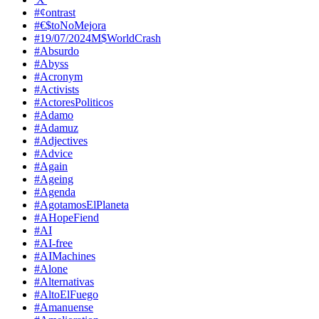
#¢ontrast
#€$toNoMejora
#19/07/2024M$WorldCrash
#Absurdo
#Abyss
#Acronym
#Activists
#ActoresPoliticos
#Adamo
#Adamuz
#Adjectives
#Advice
#Again
#Ageing
#Agenda
#AgotamosElPlaneta
#AHopeFiend
#AI
#AI-free
#AIMachines
#Alone
#Alternativas
#AltoElFuego
#Amanuense