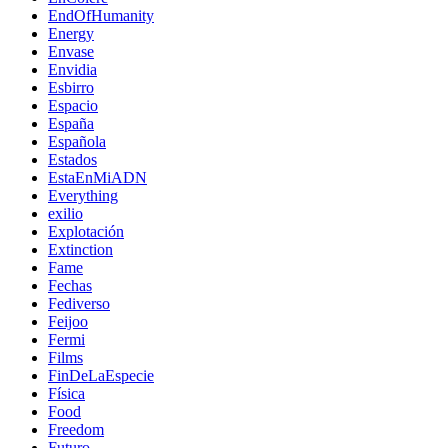
EndOfHumanity
Energy
Envase
Envidia
Esbirro
Espacio
España
Española
Estados
EstaEnMiADN
Everything
exilio
Explotación
Extinction
Fame
Fechas
Fediverso
Feijoo
Fermi
Films
FinDeLaEspecie
Física
Food
Freedom
Futuro