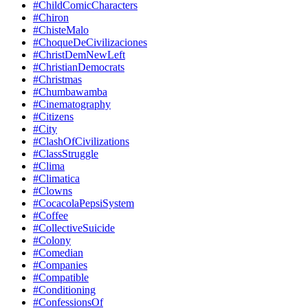
#ChildComicCharacters
#Chiron
#ChisteMalo
#ChoqueDeCivilizaciones
#ChristDemNewLeft
#ChristianDemocrats
#Christmas
#Chumbawamba
#Cinematography
#Citizens
#City
#ClashOfCivilizations
#ClassStruggle
#Clima
#Climatica
#Clowns
#CocacolaPepsiSystem
#Coffee
#CollectiveSuicide
#Colony
#Comedian
#Companies
#Compatible
#Conditioning
#ConfessionsOf