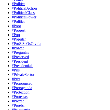
#Política
#PoliticalAction
#PoliticalClass
#PoliticalPower
#Politics
#Poor
#Poorest
#Pop
#Popular
#PorSiSeOsOlvida
#Power
#Preguntas
#Preserved
#President
#Presidentials
#Pris
#PrivateSector
#Prix
#Pronounced
#Propaganda
#Protection
#Protestas
#Prozac
#Prueba
#Psiquiatria