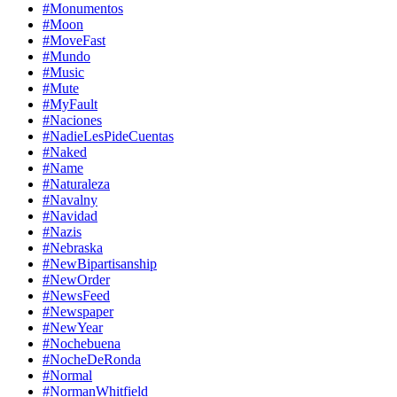
#Monumentos
#Moon
#MoveFast
#Mundo
#Music
#Mute
#MyFault
#Naciones
#NadieLesPideCuentas
#Naked
#Name
#Naturaleza
#Navalny
#Navidad
#Nazis
#Nebraska
#NewBipartisanship
#NewOrder
#NewsFeed
#Newspaper
#NewYear
#Nochebuena
#NocheDeRonda
#Normal
#NormanWhitfield