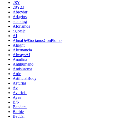
28Y
28Y23
Abreviar
Adagios
adapting
Aforismos
agiotaje
AI
AlmaDe95octanosConPlomo
Alright
Alternancia
AlwaysAI
Anodina
Antihumano
Antisistema
Arde
ArtificialBody
Asturias
Av
Avaricia
Ayes
B/N
Bandera
Barbie
Beggar