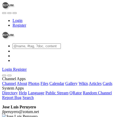
Login
Register
Login
Register
Channel Apps
Channel
About
Photos
Files
Calendar
Gallery
Wikis
Articles
Cards
System Apps
Directory
Help
Language
Public Stream
QRator
Random Channel
Report Bug
Search
Jose Luis Peruyero
jlperuyero@zotum.net