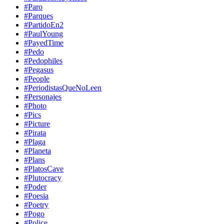
#Paro
#Parques
#PartidoEn2
#PaulYoung
#PayedTime
#Pedo
#Pedophiles
#Pegasus
#People
#PeriodistasQueNoLeen
#Personajes
#Photo
#Pics
#Picture
#Pirata
#Plaga
#Planeta
#Plans
#PlatosCave
#Plutocracy
#Poder
#Poesia
#Poetry
#Pogo
#Police