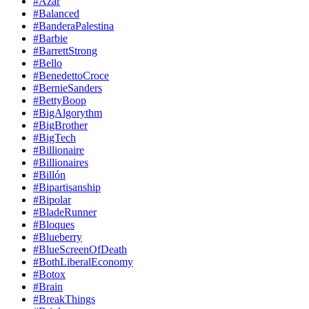
#Azar
#Balanced
#BanderaPalestina
#Barbie
#BarrettStrong
#Bello
#BenedettoCroce
#BernieSanders
#BettyBoop
#BigAlgorythm
#BigBrother
#BigTech
#Billionaire
#Billionaires
#Billón
#Bipartisanship
#Bipolar
#BladeRunner
#Bloques
#Blueberry
#BlueScreenOfDeath
#BothLiberalEconomy
#Botox
#Brain
#BreakThings