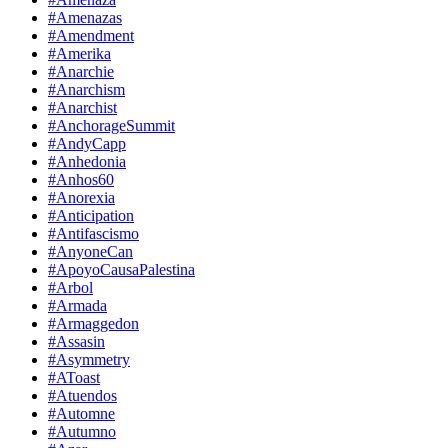
#Amenazas
#Amendment
#Amerika
#Anarchie
#Anarchism
#Anarchist
#AnchorageSummit
#AndyCapp
#Anhedonia
#Anhos60
#Anorexia
#Anticipation
#Antifascismo
#AnyoneCan
#ApoyoCausaPalestina
#Arbol
#Armada
#Armaggedon
#Assasin
#Asymmetry
#AToast
#Atuendos
#Automne
#Autumno