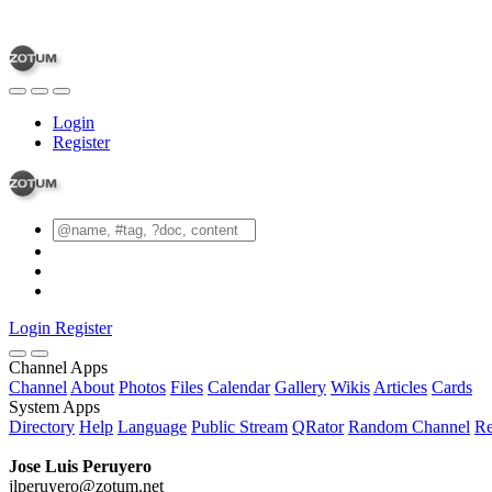
Login
Register
Login
Register
Channel Apps
Channel
About
Photos
Files
Calendar
Gallery
Wikis
Articles
Cards
System Apps
Directory
Help
Language
Public Stream
QRator
Random Channel
Re
Jose Luis Peruyero
jlperuyero@zotum.net