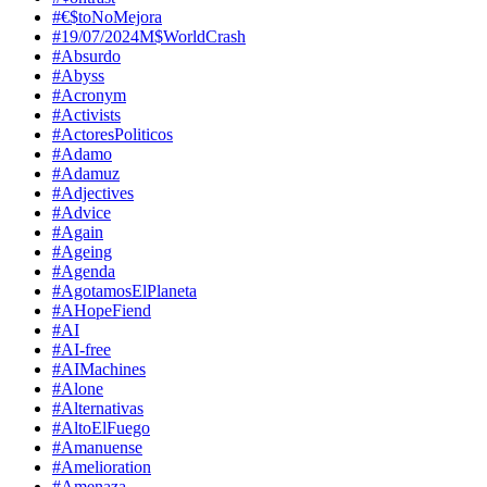
#€$toNoMejora
#19/07/2024M$WorldCrash
#Absurdo
#Abyss
#Acronym
#Activists
#ActoresPoliticos
#Adamo
#Adamuz
#Adjectives
#Advice
#Again
#Ageing
#Agenda
#AgotamosElPlaneta
#AHopeFiend
#AI
#AI-free
#AIMachines
#Alone
#Alternativas
#AltoElFuego
#Amanuense
#Amelioration
#Amenaza