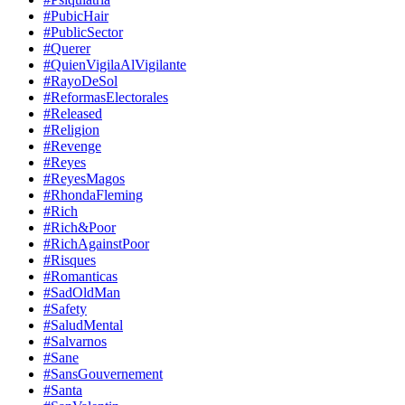
#PubicHair
#PublicSector
#Querer
#QuienVigilaAlVigilante
#RayoDeSol
#ReformasElectorales
#Released
#Religion
#Revenge
#Reyes
#ReyesMagos
#RhondaFleming
#Rich
#Rich&Poor
#RichAgainstPoor
#Risques
#Romanticas
#SadOldMan
#Safety
#SaludMental
#Salvarnos
#Sane
#SansGouvernement
#Santa