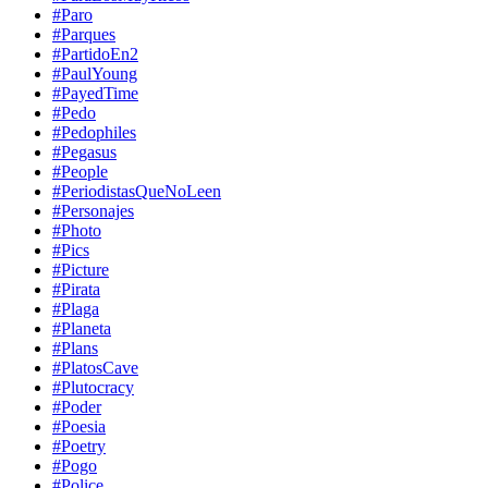
#Paro
#Parques
#PartidoEn2
#PaulYoung
#PayedTime
#Pedo
#Pedophiles
#Pegasus
#People
#PeriodistasQueNoLeen
#Personajes
#Photo
#Pics
#Picture
#Pirata
#Plaga
#Planeta
#Plans
#PlatosCave
#Plutocracy
#Poder
#Poesia
#Poetry
#Pogo
#Police