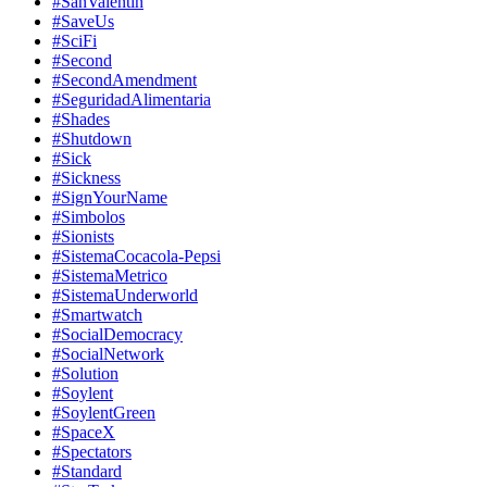
#SanValentin
#SaveUs
#SciFi
#Second
#SecondAmendment
#SeguridadAlimentaria
#Shades
#Shutdown
#Sick
#Sickness
#SignYourName
#Simbolos
#Sionists
#SistemaCocacola-Pepsi
#SistemaMetrico
#SistemaUnderworld
#Smartwatch
#SocialDemocracy
#SocialNetwork
#Solution
#Soylent
#SoylentGreen
#SpaceX
#Spectators
#Standard