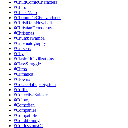
#ChildComicCharacters
#Chiron
#ChisteMalo
#ChoqueDeCivilizaciones
#ChristDemNewLeft
#ChristianDemocrats
#Christmas
#Chumbawamba
#Cinematography
#Citizens
#City
#ClashOfCivilizations
#ClassStruggle
#Clima
#Climatica
#Clowns
#CocacolaPepsiSystem
#Coffee
#CollectiveSuicide
#Colony
#Comedian
#Companies
#Compatible
#Conditioning
#ConfessionsOf