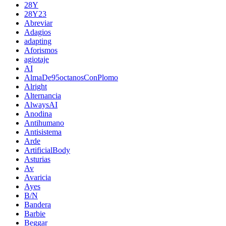
28Y
28Y23
Abreviar
Adagios
adapting
Aforismos
agiotaje
AI
AlmaDe95octanosConPlomo
Alright
Alternancia
AlwaysAI
Anodina
Antihumano
Antisistema
Arde
ArtificialBody
Asturias
Av
Avaricia
Ayes
B/N
Bandera
Barbie
Beggar