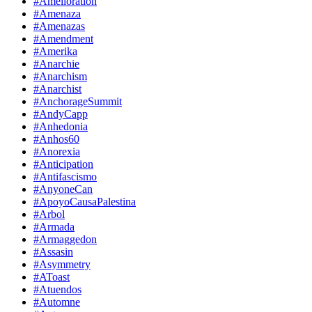
#Amelioration
#Amenaza
#Amenazas
#Amendment
#Amerika
#Anarchie
#Anarchism
#Anarchist
#AnchorageSummit
#AndyCapp
#Anhedonia
#Anhos60
#Anorexia
#Anticipation
#Antifascismo
#AnyoneCan
#ApoyoCausaPalestina
#Arbol
#Armada
#Armaggedon
#Assasin
#Asymmetry
#AToast
#Atuendos
#Automne