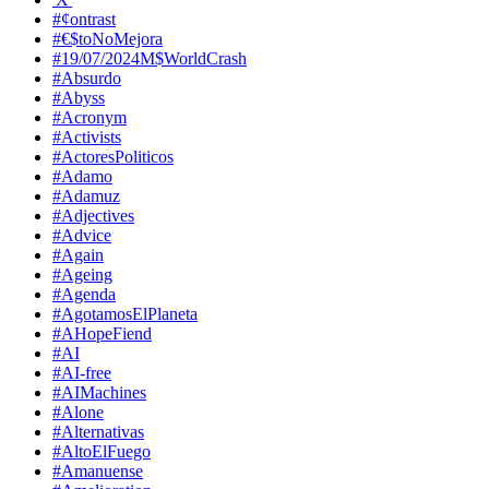
#¢ontrast
#€$toNoMejora
#19/07/2024M$WorldCrash
#Absurdo
#Abyss
#Acronym
#Activists
#ActoresPoliticos
#Adamo
#Adamuz
#Adjectives
#Advice
#Again
#Ageing
#Agenda
#AgotamosElPlaneta
#AHopeFiend
#AI
#AI-free
#AIMachines
#Alone
#Alternativas
#AltoElFuego
#Amanuense