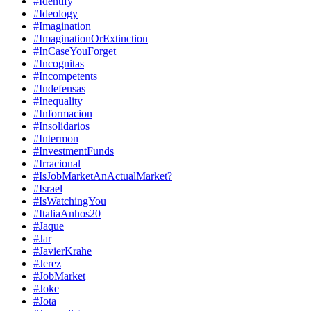
#Identify
#Ideology
#Imagination
#ImaginationOrExtinction
#InCaseYouForget
#Incognitas
#Incompetents
#Indefensas
#Inequality
#Informacion
#Insolidarios
#Intermon
#InvestmentFunds
#Irracional
#IsJobMarketAnActualMarket?
#Israel
#IsWatchingYou
#ItaliaAnhos20
#Jaque
#Jar
#JavierKrahe
#Jerez
#JobMarket
#Joke
#Jota