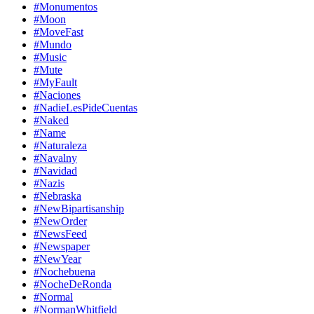
#Monumentos
#Moon
#MoveFast
#Mundo
#Music
#Mute
#MyFault
#Naciones
#NadieLesPideCuentas
#Naked
#Name
#Naturaleza
#Navalny
#Navidad
#Nazis
#Nebraska
#NewBipartisanship
#NewOrder
#NewsFeed
#Newspaper
#NewYear
#Nochebuena
#NocheDeRonda
#Normal
#NormanWhitfield