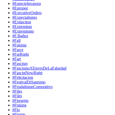
#EspecieInvasora
#Europee
#ExecutiveOrders
#Expectationes
#Extinction
#Extremism
#Extremismo
#F.Ibañez
#Fall
#Falsista
#Farce
#FarRight
#Fart
#Fascism
#FascismoATravesDeLaFalsedad
#FascistNewRight
#Felicitacion
#FestivalDiSanremo
#FeudalismoCorporativo
#Files
#Film
#Firearms
#Fisking
#Flo
#Florrie