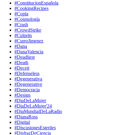
#ConstitucionEspañola
#CookingRecipes
#Copla
#Cosmología
#Crash
#CrowdStrike
#Culprits
#CurroJimenez
#Dana
#DanaValencia
#Deadliest
#Death
#Deceit
#Defenseless
#Degenerativa
#Degenerative
#Democracia
#Design
#DiaDeLaMujer
#DiaDeLaMujer'24
#DiaMundialDeLaRadio
#DianaRoss
#Digital
#DiscusionesEsteriles
#DisfrazDeCiencia