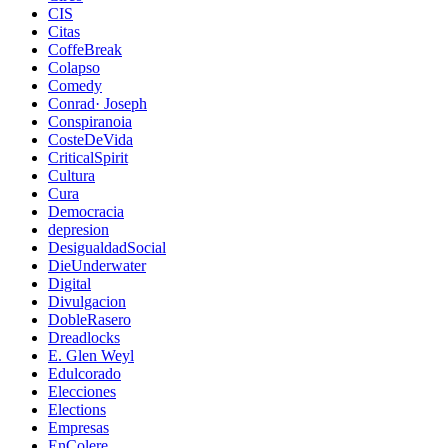
CIS
Citas
CoffeBreak
Colapso
Comedy
Conrad· Joseph
Conspiranoia
CosteDeVida
CriticalSpirit
Cultura
Cura
Democracia
depresion
DesigualdadSocial
DieUnderwater
Digital
Divulgacion
DobleRasero
Dreadlocks
E. Glen Weyl
Edulcorado
Elecciones
Elections
Empresas
EnColere