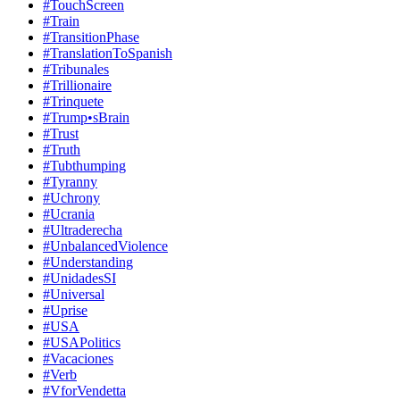
#TouchScreen
#Train
#TransitionPhase
#TranslationToSpanish
#Tribunales
#Trillionaire
#Trinquete
#Trump•sBrain
#Trust
#Truth
#Tubthumping
#Tyranny
#Uchrony
#Ucrania
#Ultraderecha
#UnbalancedViolence
#Understanding
#UnidadesSI
#Universal
#Uprise
#USA
#USAPolitics
#Vacaciones
#Verb
#VforVendetta