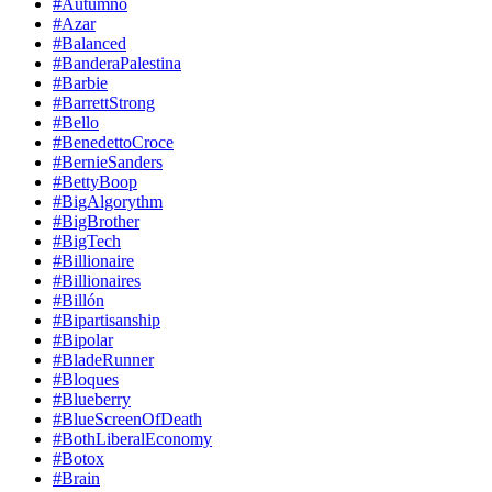
#Autumno
#Azar
#Balanced
#BanderaPalestina
#Barbie
#BarrettStrong
#Bello
#BenedettoCroce
#BernieSanders
#BettyBoop
#BigAlgorythm
#BigBrother
#BigTech
#Billionaire
#Billionaires
#Billón
#Bipartisanship
#Bipolar
#BladeRunner
#Bloques
#Blueberry
#BlueScreenOfDeath
#BothLiberalEconomy
#Botox
#Brain