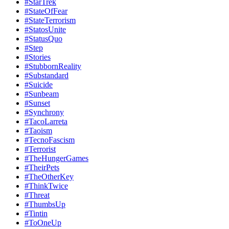
#StarTrek
#StateOfFear
#StateTerrorism
#StatosUnite
#StatusQuo
#Step
#Stories
#StubbornReality
#Substandard
#Suicide
#Sunbeam
#Sunset
#Synchrony
#TacoLarreta
#Taoism
#TecnoFascism
#Terrorist
#TheHungerGames
#TheirPets
#TheOtherKey
#ThinkTwice
#Threat
#ThumbsUp
#Tintin
#ToOneUp