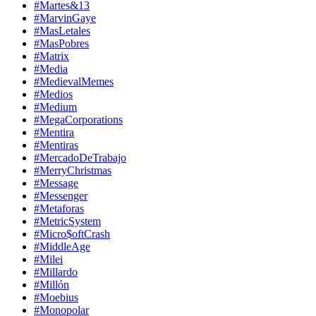
#Martes&13
#MarvinGaye
#MasLetales
#MasPobres
#Matrix
#Media
#MedievalMemes
#Medios
#Medium
#MegaCorporations
#Mentira
#Mentiras
#MercadoDeTrabajo
#MerryChristmas
#Message
#Messenger
#Metaforas
#MetricSystem
#Micro$oftCrash
#MiddleAge
#Milei
#Millardo
#Millón
#Moebius
#Monopolar