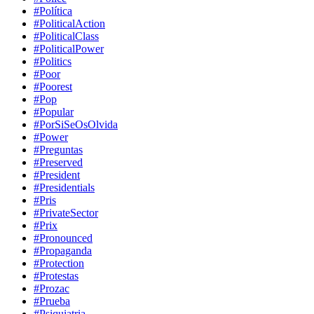
#Política
#PoliticalAction
#PoliticalClass
#PoliticalPower
#Politics
#Poor
#Poorest
#Pop
#Popular
#PorSiSeOsOlvida
#Power
#Preguntas
#Preserved
#President
#Presidentials
#Pris
#PrivateSector
#Prix
#Pronounced
#Propaganda
#Protection
#Protestas
#Prozac
#Prueba
#Psiquiatria