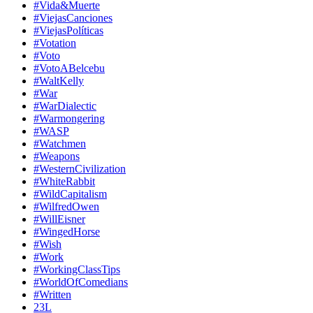
#Vida&Muerte
#ViejasCanciones
#ViejasPolíticas
#Votation
#Voto
#VotoABelcebu
#WaltKelly
#War
#WarDialectic
#Warmongering
#WASP
#Watchmen
#Weapons
#WesternCivilization
#WhiteRabbit
#WildCapitalism
#WilfredOwen
#WillEisner
#WingedHorse
#Wish
#Work
#WorkingClassTips
#WorldOfComedians
#Written
23L