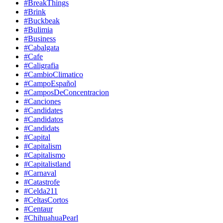
#BreakThings
#Brink
#Buckbeak
#Bulimia
#Business
#Cabalgata
#Cafe
#Caligrafia
#CambioClimatico
#CampoEspañol
#CamposDeConcentracion
#Canciones
#Candidates
#Candidatos
#Candidats
#Capital
#Capitalism
#Capitalismo
#Capitalistland
#Carnaval
#Catastrofe
#Celda211
#CeltasCortos
#Centaur
#ChihuahuaPearl