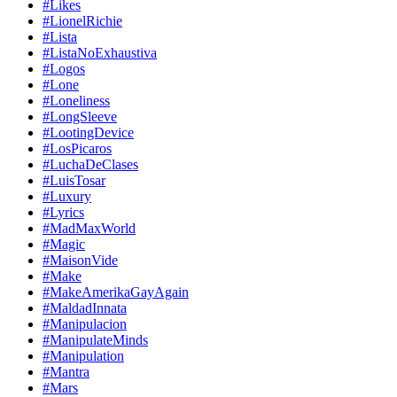
#Likes
#LionelRichie
#Lista
#ListaNoExhaustiva
#Logos
#Lone
#Loneliness
#LongSleeve
#LootingDevice
#LosPicaros
#LuchaDeClases
#LuisTosar
#Luxury
#Lyrics
#MadMaxWorld
#Magic
#MaisonVide
#Make
#MakeAmerikaGayAgain
#MaldadInnata
#Manipulacion
#ManipulateMinds
#Manipulation
#Mantra
#Mars