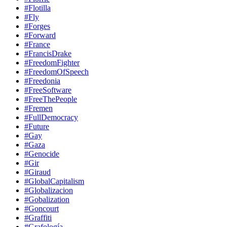
#Flotilla
#Fly
#Forges
#Forward
#France
#FrancisDrake
#FreedomFighter
#FreedomOfSpeech
#Freedonia
#FreeSoftware
#FreeThePeople
#Fremen
#FullDemocracy
#Future
#Gay
#Gaza
#Genocide
#Gir
#Giraud
#GlobalCapitalism
#Globalizacion
#Gobalization
#Goncourt
#Graffiti
#Grafología