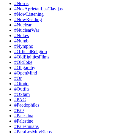
#Norris
#NosAprietanLasClavijas
#NowListening
#NowReading
#Nuclear
#NuclearWar
#Nukes
#Numb
#Nympho
#OfficialReligion
#OldEightiesFilms
#OldJoke
#Oligarchy
#OpenMind
#Or
#Otoño
#Outfits
#Oxfam
#PAC
#Paedophiles
#Pais
#Palestina
#Palestine
#Palestinians
#ParaLosMuyRicos