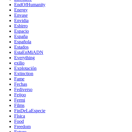
EndOfHumanity
Energy
Envase
Envidia
Esbirro
Espacio
España
Española
Estados
EstaEnMiADN
Everything
exilio
Explotación
Extinction
Fame
Fechas
Fediverso
Feijoo
Fermi
Films
FinDeLaEspecie
Física
Food
Freedom
Futuro