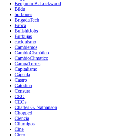
Benjamin B. Lockwood
Bildu
borbones
BrigadaTech
Broca
BullshitJobs
Burbujas
caciquismo
Cambiemos
CambioCismático
CambioClimatico
CampaTorres
Capitalismo
Cápsula
Castro
Catodina
Censura
CEO
CEOs
Charles G. Nathanson
Chopped
Ciencia
Cilurnigos
Cine
Circo