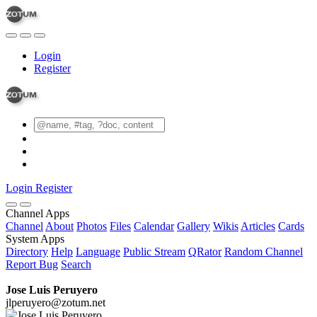
Login
Register
Login
Register
Channel Apps
Channel
About
Photos
Files
Calendar
Gallery
Wikis
Articles
Cards
System Apps
Directory
Help
Language
Public Stream
QRator
Random Channel
Report Bug
Search
Jose Luis Peruyero
jlperuyero@zotum.net