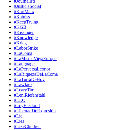
#Journalists
#JusticiaSocial
#KarlMarx
#Katniss
#KeepTrying
#KGB
#Kissinger
#Knowledge
#Krieg
#LaborStrike
#LaComa
#LaMismaViejaEuropa
#Language
#LaPerversaLeonor
#LaRiquezaDeLaComa
#LaTurraDeHoy
#Lawfare
#LearyTim
#LeniRiefenstahl
#LEO
#LeyElectoral
#LibertadDeExpresión
#Lie
#Lies
#LikeChildren