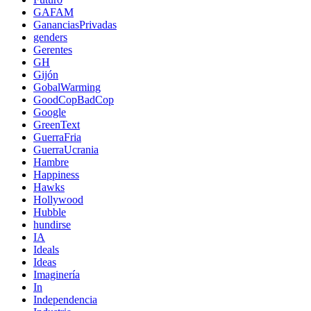
GAFAM
GananciasPrivadas
genders
Gerentes
GH
Gijón
GobalWarming
GoodCopBadCop
Google
GreenText
GuerraFria
GuerraUcrania
Hambre
Happiness
Hawks
Hollywood
Hubble
hundirse
IA
Ideals
Ideas
Imaginería
In
Independencia