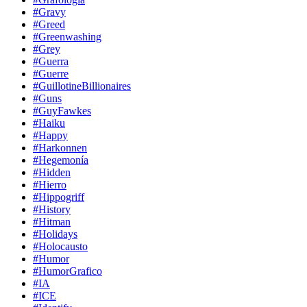
#Gravy
#Greed
#Greenwashing
#Grey
#Guerra
#Guerre
#GuillotineBillionaires
#Guns
#GuyFawkes
#Haiku
#Happy
#Harkonnen
#Hegemonía
#Hidden
#Hierro
#Hippogriff
#History
#Hitman
#Holidays
#Holocausto
#Humor
#HumorGrafico
#IA
#ICE