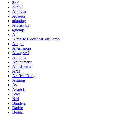
28Y
28Y23
Abreviar
Adagios
adapting
Aforismos
agiotaje
AI
AlmaDe95octanosConPlomo
Alright
Alternancia
AlwaysAI
Anodina
Antihumano
Antisistema
Arde
ArtificialBody
Asturias
Av
Avaricia
Ayes
B/N
Bandera
Barbie
Beggar