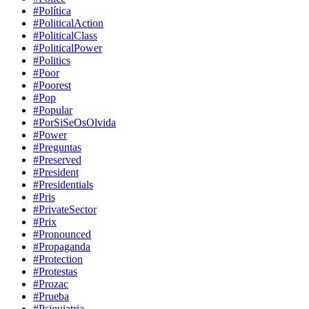
#Política
#PoliticalAction
#PoliticalClass
#PoliticalPower
#Politics
#Poor
#Poorest
#Pop
#Popular
#PorSiSeOsOlvida
#Power
#Preguntas
#Preserved
#President
#Presidentials
#Pris
#PrivateSector
#Prix
#Pronounced
#Propaganda
#Protection
#Protestas
#Prozac
#Prueba
#Psiquiatria