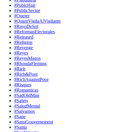
#PubicHair
#PublicSector
#Querer
#QuienVigilaAlVigilante
#RayoDeSol
#ReformasElectorales
#Released
#Religion
#Revenge
#Reyes
#ReyesMagos
#RhondaFleming
#Rich
#Rich&Poor
#RichAgainstPoor
#Risques
#Romanticas
#SadOldMan
#Safety
#SaludMental
#Salvarnos
#Sane
#SansGouvernement
#Santa