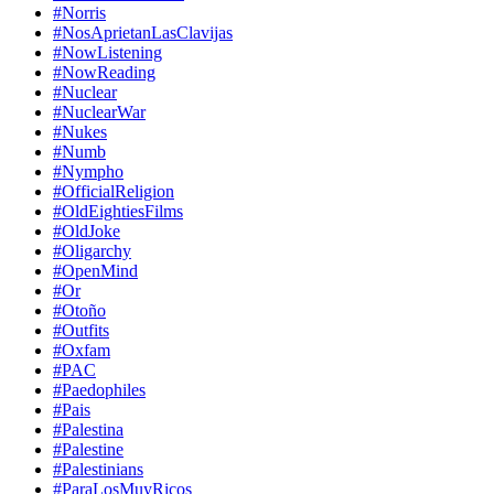
#Norris
#NosAprietanLasClavijas
#NowListening
#NowReading
#Nuclear
#NuclearWar
#Nukes
#Numb
#Nympho
#OfficialReligion
#OldEightiesFilms
#OldJoke
#Oligarchy
#OpenMind
#Or
#Otoño
#Outfits
#Oxfam
#PAC
#Paedophiles
#Pais
#Palestina
#Palestine
#Palestinians
#ParaLosMuyRicos