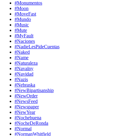
#Monumentos
#Moon
#MoveFast
#Mundo
#Music
#Mute
#MyFault
#Naciones
#NadieLesPideCuentas
#Naked
#Name
#Naturaleza
#Navalny
#Navidad
#Nazis
#Nebraska
#NewBipartisanship
#NewOrder
#NewsFeed
#Newspaper
#NewYear
#Nochebuena
#NocheDeRonda
#Normal
#NormanWhitfield