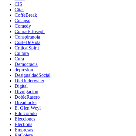
CIS
Citas
CoffeBreak
Colapso
Comedy
Conrad· Joseph
Conspiranoia
CosteDeVida
CriticalSpirit
Cultura
Cura
Democracia
depresion
DesigualdadSocial
DieUnderwater
Digital
Divulgacion
DobleRasero
Dreadlocks
E. Glen Weyl
Edulcorado
Elecciones
Elections
Empresas
EnColere