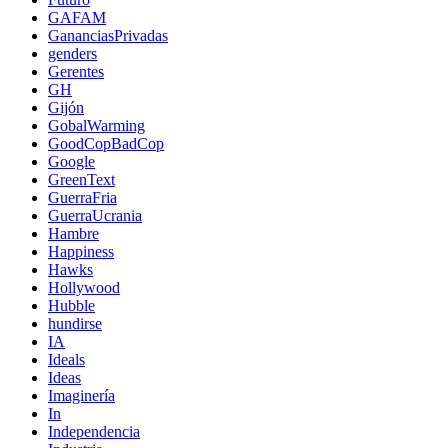
GAFAM
GananciasPrivadas
genders
Gerentes
GH
Gijón
GobalWarming
GoodCopBadCop
Google
GreenText
GuerraFria
GuerraUcrania
Hambre
Happiness
Hawks
Hollywood
Hubble
hundirse
IA
Ideals
Ideas
Imaginería
In
Independencia