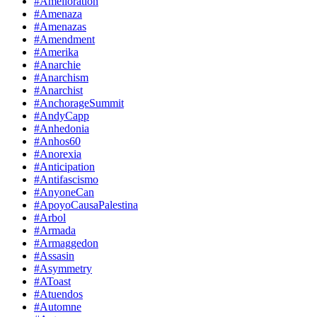
#Amelioration
#Amenaza
#Amenazas
#Amendment
#Amerika
#Anarchie
#Anarchism
#Anarchist
#AnchorageSummit
#AndyCapp
#Anhedonia
#Anhos60
#Anorexia
#Anticipation
#Antifascismo
#AnyoneCan
#ApoyoCausaPalestina
#Arbol
#Armada
#Armaggedon
#Assasin
#Asymmetry
#AToast
#Atuendos
#Automne