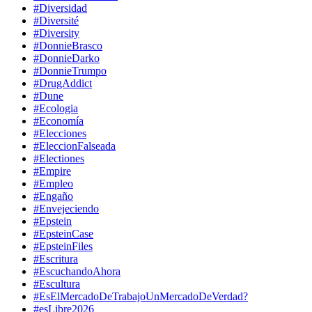
#Diversidad
#Diversité
#Diversity
#DonnieBrasco
#DonnieDarko
#DonnieTrumpo
#DrugAddict
#Dune
#Ecologia
#Economía
#Elecciones
#EleccionFalseada
#Electiones
#Empire
#Empleo
#Engaño
#Envejeciendo
#Epstein
#EpsteinCase
#EpsteinFiles
#Escritura
#EscuchandoAhora
#Escultura
#EsElMercadoDeTrabajoUnMercadoDeVerdad?
#esLibre2026