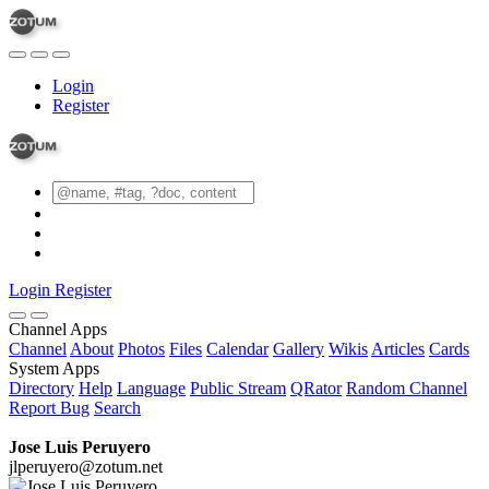
Login
Register
Login
Register
Channel Apps
Channel
About
Photos
Files
Calendar
Gallery
Wikis
Articles
Cards
System Apps
Directory
Help
Language
Public Stream
QRator
Random Channel
Report Bug
Search
Jose Luis Peruyero
jlperuyero@zotum.net