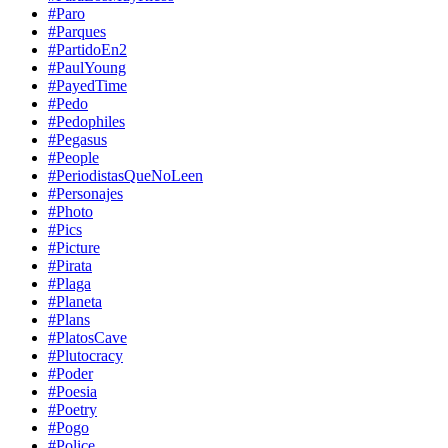
#Paro
#Parques
#PartidoEn2
#PaulYoung
#PayedTime
#Pedo
#Pedophiles
#Pegasus
#People
#PeriodistasQueNoLeen
#Personajes
#Photo
#Pics
#Picture
#Pirata
#Plaga
#Planeta
#Plans
#PlatosCave
#Plutocracy
#Poder
#Poesia
#Poetry
#Pogo
#Police