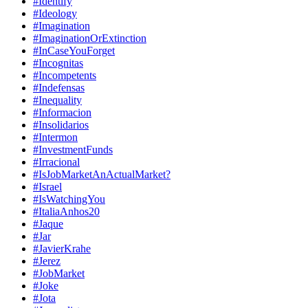
#Identify
#Ideology
#Imagination
#ImaginationOrExtinction
#InCaseYouForget
#Incognitas
#Incompetents
#Indefensas
#Inequality
#Informacion
#Insolidarios
#Intermon
#InvestmentFunds
#Irracional
#IsJobMarketAnActualMarket?
#Israel
#IsWatchingYou
#ItaliaAnhos20
#Jaque
#Jar
#JavierKrahe
#Jerez
#JobMarket
#Joke
#Jota