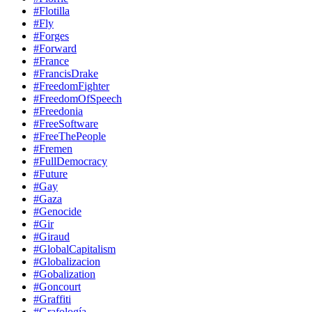
#Flotilla
#Fly
#Forges
#Forward
#France
#FrancisDrake
#FreedomFighter
#FreedomOfSpeech
#Freedonia
#FreeSoftware
#FreeThePeople
#Fremen
#FullDemocracy
#Future
#Gay
#Gaza
#Genocide
#Gir
#Giraud
#GlobalCapitalism
#Globalizacion
#Gobalization
#Goncourt
#Graffiti
#Grafología