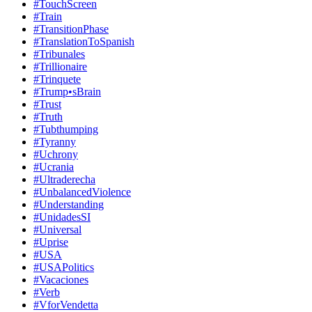
#TouchScreen
#Train
#TransitionPhase
#TranslationToSpanish
#Tribunales
#Trillionaire
#Trinquete
#Trump•sBrain
#Trust
#Truth
#Tubthumping
#Tyranny
#Uchrony
#Ucrania
#Ultraderecha
#UnbalancedViolence
#Understanding
#UnidadesSI
#Universal
#Uprise
#USA
#USAPolitics
#Vacaciones
#Verb
#VforVendetta