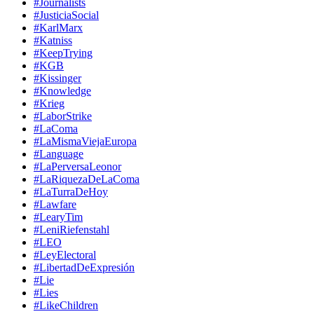
#Journalists
#JusticiaSocial
#KarlMarx
#Katniss
#KeepTrying
#KGB
#Kissinger
#Knowledge
#Krieg
#LaborStrike
#LaComa
#LaMismaViejaEuropa
#Language
#LaPerversaLeonor
#LaRiquezaDeLaComa
#LaTurraDeHoy
#Lawfare
#LearyTim
#LeniRiefenstahl
#LEO
#LeyElectoral
#LibertadDeExpresión
#Lie
#Lies
#LikeChildren