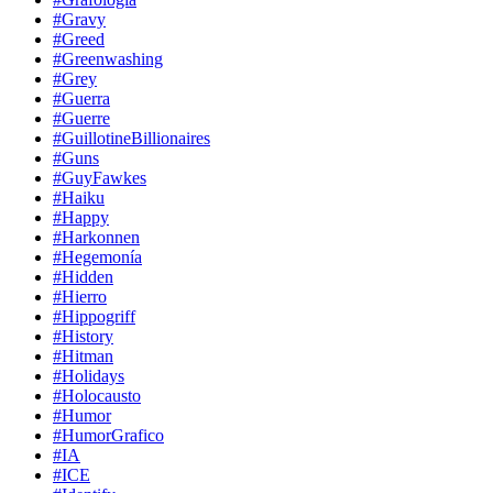
#Gravy
#Greed
#Greenwashing
#Grey
#Guerra
#Guerre
#GuillotineBillionaires
#Guns
#GuyFawkes
#Haiku
#Happy
#Harkonnen
#Hegemonía
#Hidden
#Hierro
#Hippogriff
#History
#Hitman
#Holidays
#Holocausto
#Humor
#HumorGrafico
#IA
#ICE