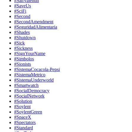
#SanValentin
#SaveUs
#SciFi
#Second
#SecondAmendment
#SeguridadAlimentaria
#Shades
#Shutdown
#Sick
#Sickness
#SignYourName
#Simbolos
#Sionists
#SistemaCocacola-Pepsi
#SistemaMetrico
#SistemaUnderworld
#Smartwatch
#SocialDemocracy
#SocialNetwork
#Solution
#Soylent
#SoylentGreen
#SpaceX
#Spectators
#Standard