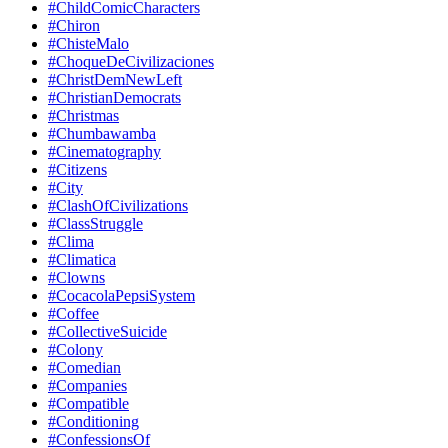
#ChildComicCharacters
#Chiron
#ChisteMalo
#ChoqueDeCivilizaciones
#ChristDemNewLeft
#ChristianDemocrats
#Christmas
#Chumbawamba
#Cinematography
#Citizens
#City
#ClashOfCivilizations
#ClassStruggle
#Clima
#Climatica
#Clowns
#CocacolaPepsiSystem
#Coffee
#CollectiveSuicide
#Colony
#Comedian
#Companies
#Compatible
#Conditioning
#ConfessionsOf