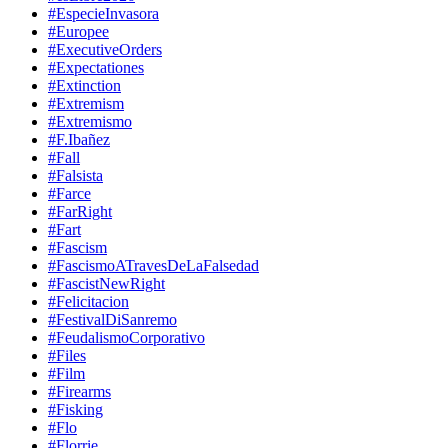
#EspecieInvasora
#Europee
#ExecutiveOrders
#Expectationes
#Extinction
#Extremism
#Extremismo
#F.Ibañez
#Fall
#Falsista
#Farce
#FarRight
#Fart
#Fascism
#FascismoATravesDeLaFalsedad
#FascistNewRight
#Felicitacion
#FestivalDiSanremo
#FeudalismoCorporativo
#Files
#Film
#Firearms
#Fisking
#Flo
#Florrie