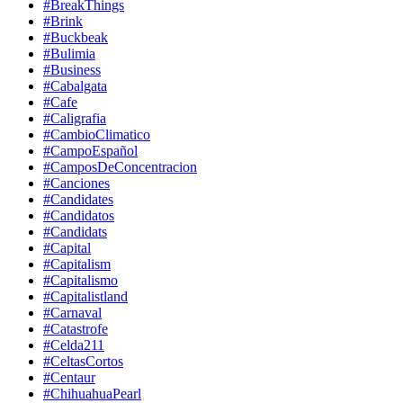
#BreakThings
#Brink
#Buckbeak
#Bulimia
#Business
#Cabalgata
#Cafe
#Caligrafia
#CambioClimatico
#CampoEspañol
#CamposDeConcentracion
#Canciones
#Candidates
#Candidatos
#Candidats
#Capital
#Capitalism
#Capitalismo
#Capitalistland
#Carnaval
#Catastrofe
#Celda211
#CeltasCortos
#Centaur
#ChihuahuaPearl