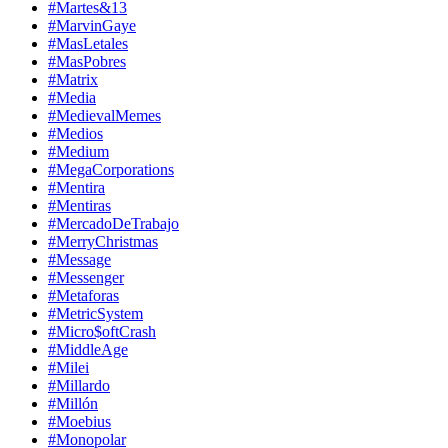
#Martes&13
#MarvinGaye
#MasLetales
#MasPobres
#Matrix
#Media
#MedievalMemes
#Medios
#Medium
#MegaCorporations
#Mentira
#Mentiras
#MercadoDeTrabajo
#MerryChristmas
#Message
#Messenger
#Metaforas
#MetricSystem
#Micro$oftCrash
#MiddleAge
#Milei
#Millardo
#Millón
#Moebius
#Monopolar