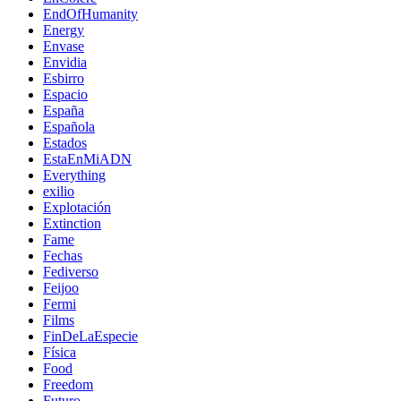
EndOfHumanity
Energy
Envase
Envidia
Esbirro
Espacio
España
Española
Estados
EstaEnMiADN
Everything
exilio
Explotación
Extinction
Fame
Fechas
Fediverso
Feijoo
Fermi
Films
FinDeLaEspecie
Física
Food
Freedom
Futuro