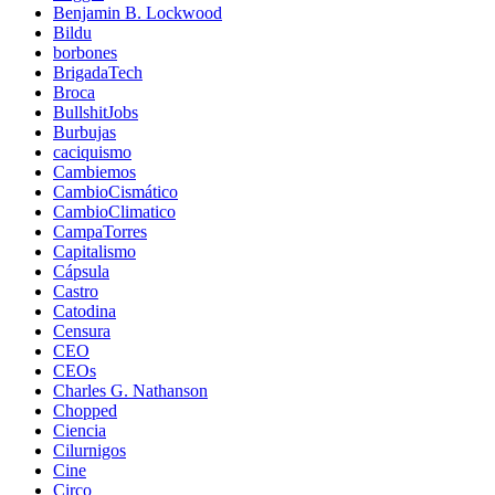
Benjamin B. Lockwood
Bildu
borbones
BrigadaTech
Broca
BullshitJobs
Burbujas
caciquismo
Cambiemos
CambioCismático
CambioClimatico
CampaTorres
Capitalismo
Cápsula
Castro
Catodina
Censura
CEO
CEOs
Charles G. Nathanson
Chopped
Ciencia
Cilurnigos
Cine
Circo