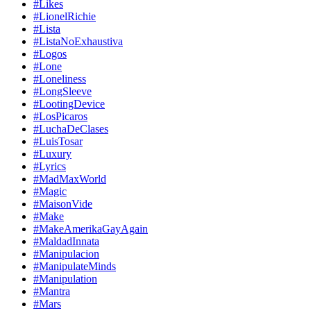
#Likes
#LionelRichie
#Lista
#ListaNoExhaustiva
#Logos
#Lone
#Loneliness
#LongSleeve
#LootingDevice
#LosPicaros
#LuchaDeClases
#LuisTosar
#Luxury
#Lyrics
#MadMaxWorld
#Magic
#MaisonVide
#Make
#MakeAmerikaGayAgain
#MaldadInnata
#Manipulacion
#ManipulateMinds
#Manipulation
#Mantra
#Mars