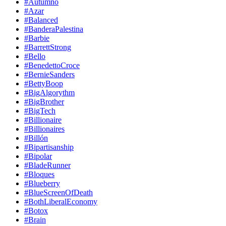
#Autumno
#Azar
#Balanced
#BanderaPalestina
#Barbie
#BarrettStrong
#Bello
#BenedettoCroce
#BernieSanders
#BettyBoop
#BigAlgorythm
#BigBrother
#BigTech
#Billionaire
#Billionaires
#Billón
#Bipartisanship
#Bipolar
#BladeRunner
#Bloques
#Blueberry
#BlueScreenOfDeath
#BothLiberalEconomy
#Botox
#Brain