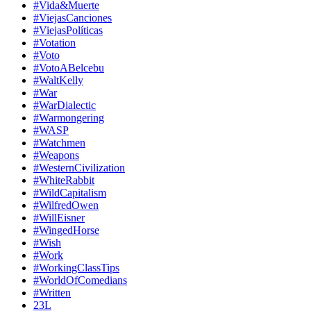
#Vida&Muerte
#ViejasCanciones
#ViejasPolíticas
#Votation
#Voto
#VotoABelcebu
#WaltKelly
#War
#WarDialectic
#Warmongering
#WASP
#Watchmen
#Weapons
#WesternCivilization
#WhiteRabbit
#WildCapitalism
#WilfredOwen
#WillEisner
#WingedHorse
#Wish
#Work
#WorkingClassTips
#WorldOfComedians
#Written
23L