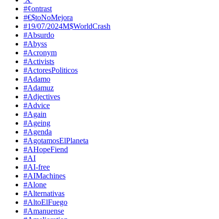
#¢ontrast
#€$toNoMejora
#19/07/2024M$WorldCrash
#Absurdo
#Abyss
#Acronym
#Activists
#ActoresPoliticos
#Adamo
#Adamuz
#Adjectives
#Advice
#Again
#Ageing
#Agenda
#AgotamosElPlaneta
#AHopeFiend
#AI
#AI-free
#AIMachines
#Alone
#Alternativas
#AltoElFuego
#Amanuense