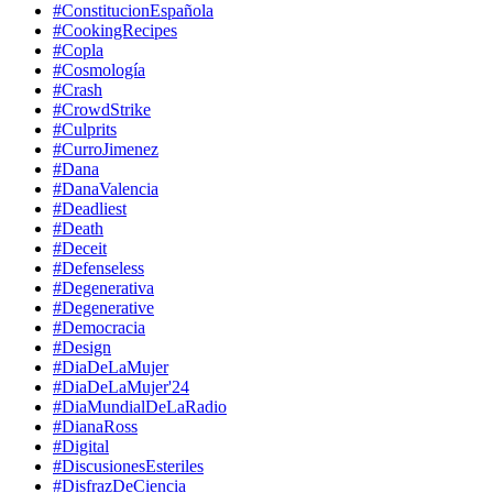
#ConstitucionEspañola
#CookingRecipes
#Copla
#Cosmología
#Crash
#CrowdStrike
#Culprits
#CurroJimenez
#Dana
#DanaValencia
#Deadliest
#Death
#Deceit
#Defenseless
#Degenerativa
#Degenerative
#Democracia
#Design
#DiaDeLaMujer
#DiaDeLaMujer'24
#DiaMundialDeLaRadio
#DianaRoss
#Digital
#DiscusionesEsteriles
#DisfrazDeCiencia