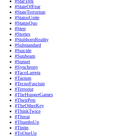
#StarTrek
#StateOfFear
#StateTerrorism
#StatosUnite
#StatusQuo
#Step
#Stories
#StubbornReality
#Substandard
#Suicide
#Sunbeam
#Sunset
#Synchrony
#TacoLarreta
#Taoism
#TecnoFascism
#Terrorist
#TheHungerGames
#TheirPets
#TheOtherKey
#ThinkTwice
#Threat
#ThumbsUp
#Tintin
#ToOneUp