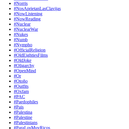
#Norris
#NosAprietanLasClavijas
#NowListening
#NowReading
#Nuclear
#NuclearWar
#Nukes
#Numb
#Nympho
#OfficialReligion
#OldEightiesFilms
#OldJoke
#Oligarchy
#OpenMind
#Or
#Otoño
#Outfits
#Oxfam
#PAC
#Paedophiles
#Pais
#Palestina
#Palestine
#Palestinians
#ParaLosMuyRicos