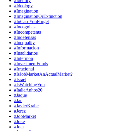
#Identify
#Ideology
#Imagination
#ImaginationOrExtinction
#InCaseYouForget
#Incognitas
#Incompetents
#Indefensas
#Inequality
#Informacion
#Insolidarios
#Intermon
#InvestmentFunds
#Irracional
#IsJobMarketAnActualMarket?
#Israel
#IsWatchingYou
#ItaliaAnhos20
#Jaque
#Jar
#JavierKrahe
#Jerez
#JobMarket
#Joke
#Jota