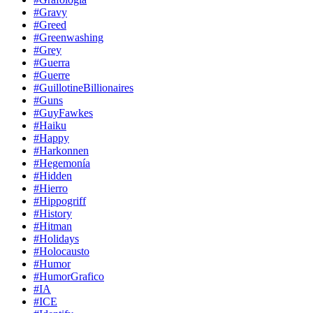
#Gravy
#Greed
#Greenwashing
#Grey
#Guerra
#Guerre
#GuillotineBillionaires
#Guns
#GuyFawkes
#Haiku
#Happy
#Harkonnen
#Hegemonía
#Hidden
#Hierro
#Hippogriff
#History
#Hitman
#Holidays
#Holocausto
#Humor
#HumorGrafico
#IA
#ICE