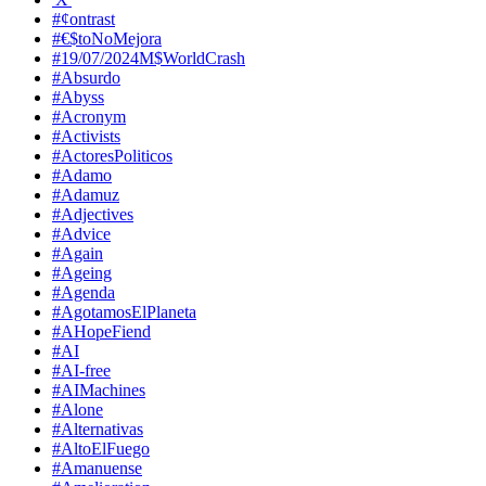
#¢ontrast
#€$toNoMejora
#19/07/2024M$WorldCrash
#Absurdo
#Abyss
#Acronym
#Activists
#ActoresPoliticos
#Adamo
#Adamuz
#Adjectives
#Advice
#Again
#Ageing
#Agenda
#AgotamosElPlaneta
#AHopeFiend
#AI
#AI-free
#AIMachines
#Alone
#Alternativas
#AltoElFuego
#Amanuense