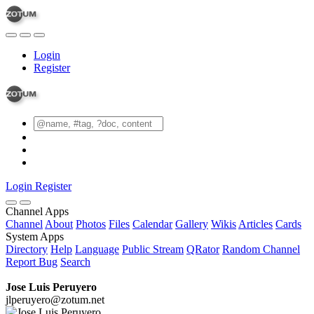
Login
Register
Login
Register
Channel Apps
Channel
About
Photos
Files
Calendar
Gallery
Wikis
Articles
Cards
System Apps
Directory
Help
Language
Public Stream
QRator
Random Channel
Report Bug
Search
Jose Luis Peruyero
jlperuyero@zotum.net