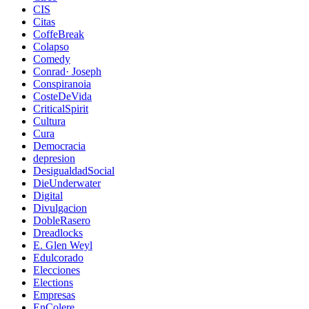
CIS
Citas
CoffeBreak
Colapso
Comedy
Conrad· Joseph
Conspiranoia
CosteDeVida
CriticalSpirit
Cultura
Cura
Democracia
depresion
DesigualdadSocial
DieUnderwater
Digital
Divulgacion
DobleRasero
Dreadlocks
E. Glen Weyl
Edulcorado
Elecciones
Elections
Empresas
EnColere