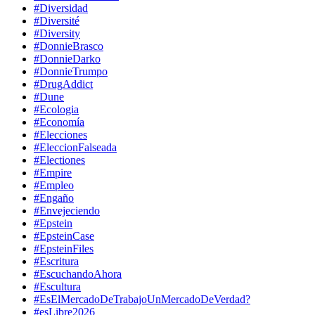
#Diversidad
#Diversité
#Diversity
#DonnieBrasco
#DonnieDarko
#DonnieTrumpo
#DrugAddict
#Dune
#Ecologia
#Economía
#Elecciones
#EleccionFalseada
#Electiones
#Empire
#Empleo
#Engaño
#Envejeciendo
#Epstein
#EpsteinCase
#EpsteinFiles
#Escritura
#EscuchandoAhora
#Escultura
#EsElMercadoDeTrabajoUnMercadoDeVerdad?
#esLibre2026