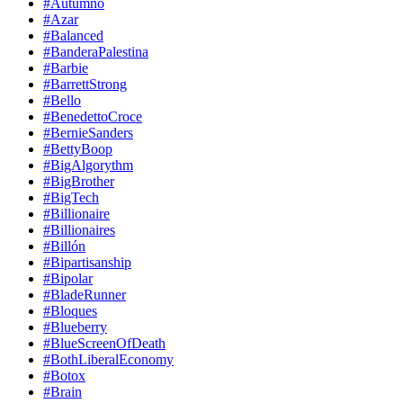
#Autumno
#Azar
#Balanced
#BanderaPalestina
#Barbie
#BarrettStrong
#Bello
#BenedettoCroce
#BernieSanders
#BettyBoop
#BigAlgorythm
#BigBrother
#BigTech
#Billionaire
#Billionaires
#Billón
#Bipartisanship
#Bipolar
#BladeRunner
#Bloques
#Blueberry
#BlueScreenOfDeath
#BothLiberalEconomy
#Botox
#Brain