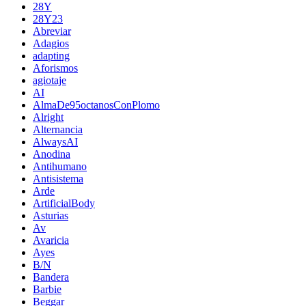
28Y
28Y23
Abreviar
Adagios
adapting
Aforismos
agiotaje
AI
AlmaDe95octanosConPlomo
Alright
Alternancia
AlwaysAI
Anodina
Antihumano
Antisistema
Arde
ArtificialBody
Asturias
Av
Avaricia
Ayes
B/N
Bandera
Barbie
Beggar