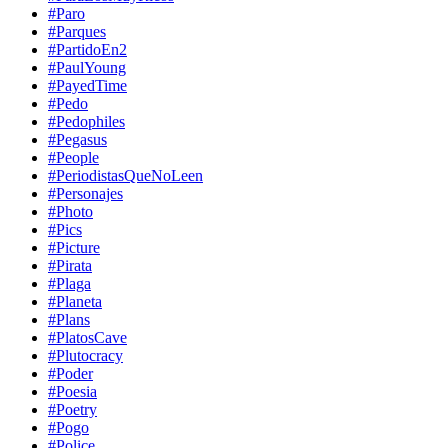
#Paro
#Parques
#PartidoEn2
#PaulYoung
#PayedTime
#Pedo
#Pedophiles
#Pegasus
#People
#PeriodistasQueNoLeen
#Personajes
#Photo
#Pics
#Picture
#Pirata
#Plaga
#Planeta
#Plans
#PlatosCave
#Plutocracy
#Poder
#Poesia
#Poetry
#Pogo
#Police