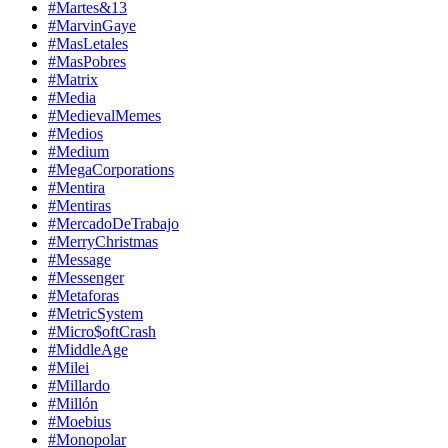
#Martes&13
#MarvinGaye
#MasLetales
#MasPobres
#Matrix
#Media
#MedievalMemes
#Medios
#Medium
#MegaCorporations
#Mentira
#Mentiras
#MercadoDeTrabajo
#MerryChristmas
#Message
#Messenger
#Metaforas
#MetricSystem
#Micro$oftCrash
#MiddleAge
#Milei
#Millardo
#Millón
#Moebius
#Monopolar