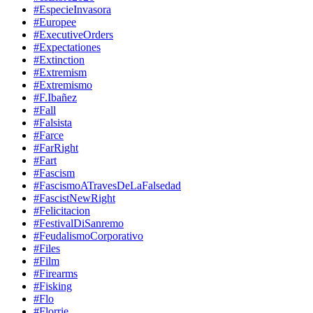
#EspecieInvasora
#Europee
#ExecutiveOrders
#Expectationes
#Extinction
#Extremism
#Extremismo
#F.Ibañez
#Fall
#Falsista
#Farce
#FarRight
#Fart
#Fascism
#FascismoATravesDeLaFalsedad
#FascistNewRight
#Felicitacion
#FestivalDiSanremo
#FeudalismoCorporativo
#Files
#Film
#Firearms
#Fisking
#Flo
#Florrie