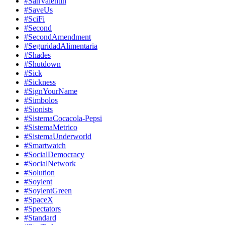
#SanValentin
#SaveUs
#SciFi
#Second
#SecondAmendment
#SeguridadAlimentaria
#Shades
#Shutdown
#Sick
#Sickness
#SignYourName
#Simbolos
#Sionists
#SistemaCocacola-Pepsi
#SistemaMetrico
#SistemaUnderworld
#Smartwatch
#SocialDemocracy
#SocialNetwork
#Solution
#Soylent
#SoylentGreen
#SpaceX
#Spectators
#Standard