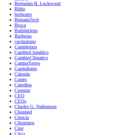
Benjamin B. Lockwood
Bildu
borbones
BrigadaTech
Broca
BullshitJobs
Burbujas
caciquismo
Cambiemos
CambioCismático
CambioClimatico
CampaTorres
Capitalismo
Cápsula
Castro
Catodina
Censura
CEO
CEOs
Charles G. Nathanson
Chopped
Ciencia
Cilurnigos
Cine
Circo