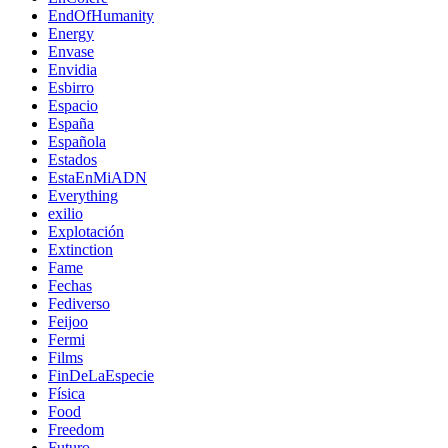
EndOfHumanity
Energy
Envase
Envidia
Esbirro
Espacio
España
Española
Estados
EstaEnMiADN
Everything
exilio
Explotación
Extinction
Fame
Fechas
Fediverso
Feijoo
Fermi
Films
FinDeLaEspecie
Física
Food
Freedom
Futuro