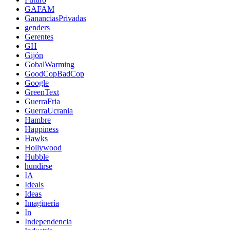
GAFAM
GananciasPrivadas
genders
Gerentes
GH
Gijón
GobalWarming
GoodCopBadCop
Google
GreenText
GuerraFria
GuerraUcrania
Hambre
Happiness
Hawks
Hollywood
Hubble
hundirse
IA
Ideals
Ideas
Imaginería
In
Independencia