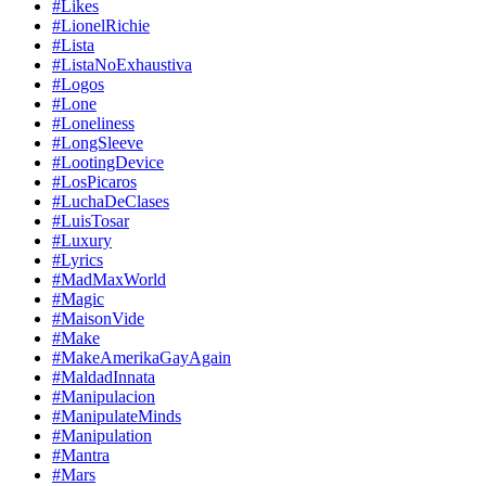
#Likes
#LionelRichie
#Lista
#ListaNoExhaustiva
#Logos
#Lone
#Loneliness
#LongSleeve
#LootingDevice
#LosPicaros
#LuchaDeClases
#LuisTosar
#Luxury
#Lyrics
#MadMaxWorld
#Magic
#MaisonVide
#Make
#MakeAmerikaGayAgain
#MaldadInnata
#Manipulacion
#ManipulateMinds
#Manipulation
#Mantra
#Mars