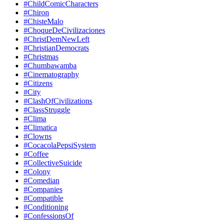
#ChildComicCharacters
#Chiron
#ChisteMalo
#ChoqueDeCivilizaciones
#ChristDemNewLeft
#ChristianDemocrats
#Christmas
#Chumbawamba
#Cinematography
#Citizens
#City
#ClashOfCivilizations
#ClassStruggle
#Clima
#Climatica
#Clowns
#CocacolaPepsiSystem
#Coffee
#CollectiveSuicide
#Colony
#Comedian
#Companies
#Compatible
#Conditioning
#ConfessionsOf