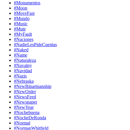
#Monumentos
#Moon
#MoveFast
#Mundo
#Music
#Mute
#MyFault
#Naciones
#NadieLesPideCuentas
#Naked
#Name
#Naturaleza
#Navalny
#Navidad
#Nazis
#Nebraska
#NewBipartisanship
#NewOrder
#NewsFeed
#Newspaper
#NewYear
#Nochebuena
#NocheDeRonda
#Normal
#NormanWhitfield