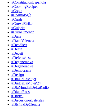
#ConstitucionEspañola
#CookingRecipes
#Copla
#Cosmología
#Crash
#CrowdStrike
#Culprits
#CurroJimenez
#Dana
#DanaValencia
#Deadliest
#Death
#Deceit
#Defenseless
#Degenerativa
#Degenerative
#Democracia
#Design
#DiaDeLaMujer
#DiaDeLaMujer'24
#DiaMundialDeLaRadio
#DianaRoss
#Digital
#DiscusionesEsteriles
#DisfrazDeCiencia