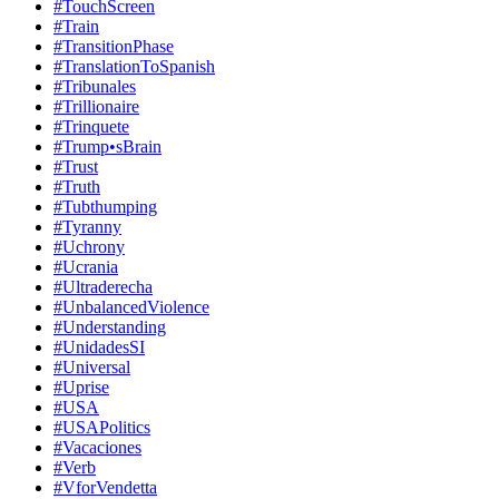
#TouchScreen
#Train
#TransitionPhase
#TranslationToSpanish
#Tribunales
#Trillionaire
#Trinquete
#Trump•sBrain
#Trust
#Truth
#Tubthumping
#Tyranny
#Uchrony
#Ucrania
#Ultraderecha
#UnbalancedViolence
#Understanding
#UnidadesSI
#Universal
#Uprise
#USA
#USAPolitics
#Vacaciones
#Verb
#VforVendetta