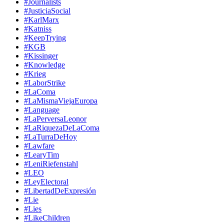
#Journalists
#JusticiaSocial
#KarlMarx
#Katniss
#KeepTrying
#KGB
#Kissinger
#Knowledge
#Krieg
#LaborStrike
#LaComa
#LaMismaViejaEuropa
#Language
#LaPerversaLeonor
#LaRiquezaDeLaComa
#LaTurraDeHoy
#Lawfare
#LearyTim
#LeniRiefenstahl
#LEO
#LeyElectoral
#LibertadDeExpresión
#Lie
#Lies
#LikeChildren