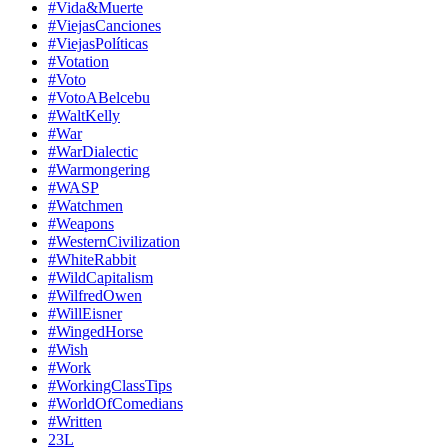
#Vida&Muerte
#ViejasCanciones
#ViejasPolíticas
#Votation
#Voto
#VotoABelcebu
#WaltKelly
#War
#WarDialectic
#Warmongering
#WASP
#Watchmen
#Weapons
#WesternCivilization
#WhiteRabbit
#WildCapitalism
#WilfredOwen
#WillEisner
#WingedHorse
#Wish
#Work
#WorkingClassTips
#WorldOfComedians
#Written
23L