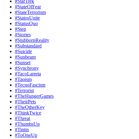
#StarTrek
#StateOfFear
#StateTerrorism
#StatosUnite
#StatusQuo
#Step
#Stories
#StubbornReality
#Substandard
#Suicide
#Sunbeam
#Sunset
#Synchrony
#TacoLarreta
#Taoism
#TecnoFascism
#Terrorist
#TheHungerGames
#TheirPets
#TheOtherKey
#ThinkTwice
#Threat
#ThumbsUp
#Tintin
#ToOneUp