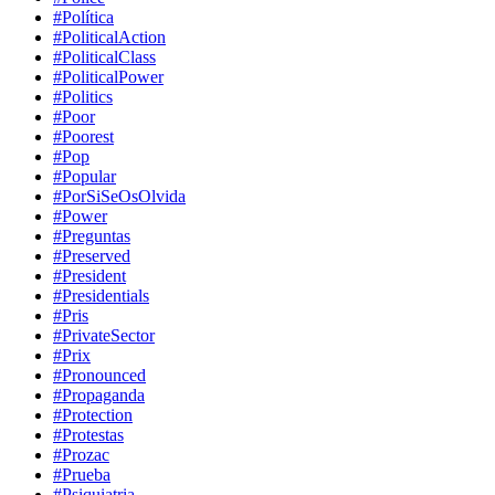
#Política
#PoliticalAction
#PoliticalClass
#PoliticalPower
#Politics
#Poor
#Poorest
#Pop
#Popular
#PorSiSeOsOlvida
#Power
#Preguntas
#Preserved
#President
#Presidentials
#Pris
#PrivateSector
#Prix
#Pronounced
#Propaganda
#Protection
#Protestas
#Prozac
#Prueba
#Psiquiatria