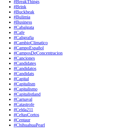
#BreakThings
#Brink
#Buckbeak
#Bulimia
#Business
#Cabalgata
#Cafe
#Caligrafia
#CambioClimatico
#CampoEspañol
#CamposDeConcentracion
#Canciones
#Candidates
#Candidatos
#Candidats
#Capital
#Capitalism
#Capitalismo
#Capitalistland
#Carnaval
#Catastrofe
#Celda211
#CeltasCortos
#Centaur
#ChihuahuaPearl