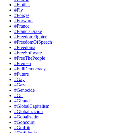
#Flotilla
#Fly
#Forges
#Forward
#France
#FrancisDrake
#FreedomFighter
#FreedomOfSpeech
#Freedonia
#FreeSoftware
#FreeThePeople
#Fremen
#FullDemocracy
#Future
#Gay
#Gaza
#Genocide
#Gir
#Giraud
#GlobalCapitalism
#Globalizacion
#Gobalization
#Goncourt
#Graffiti
#Grafología