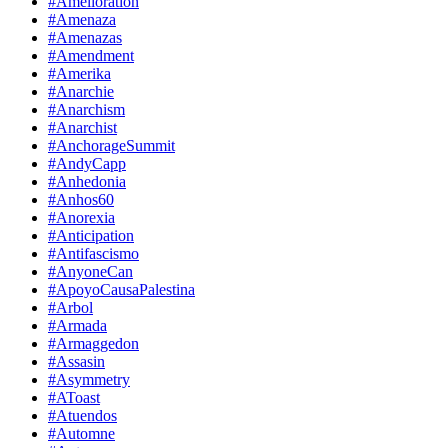
#Amelioration
#Amenaza
#Amenazas
#Amendment
#Amerika
#Anarchie
#Anarchism
#Anarchist
#AnchorageSummit
#AndyCapp
#Anhedonia
#Anhos60
#Anorexia
#Anticipation
#Antifascismo
#AnyoneCan
#ApoyoCausaPalestina
#Arbol
#Armada
#Armaggedon
#Assasin
#Asymmetry
#AToast
#Atuendos
#Automne