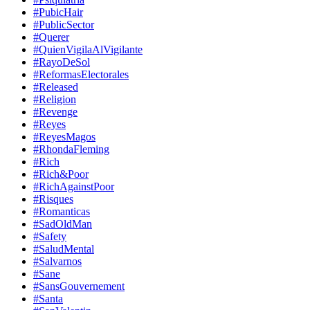
#PubicHair
#PublicSector
#Querer
#QuienVigilaAlVigilante
#RayoDeSol
#ReformasElectorales
#Released
#Religion
#Revenge
#Reyes
#ReyesMagos
#RhondaFleming
#Rich
#Rich&Poor
#RichAgainstPoor
#Risques
#Romanticas
#SadOldMan
#Safety
#SaludMental
#Salvarnos
#Sane
#SansGouvernement
#Santa