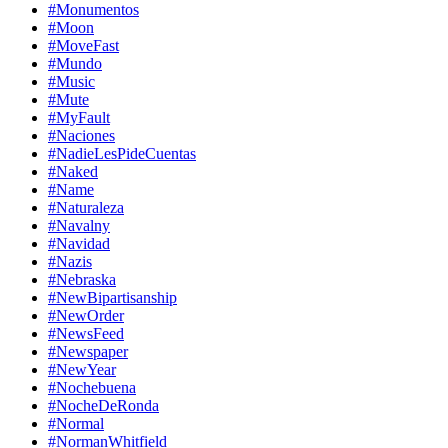
#Monumentos
#Moon
#MoveFast
#Mundo
#Music
#Mute
#MyFault
#Naciones
#NadieLesPideCuentas
#Naked
#Name
#Naturaleza
#Navalny
#Navidad
#Nazis
#Nebraska
#NewBipartisanship
#NewOrder
#NewsFeed
#Newspaper
#NewYear
#Nochebuena
#NocheDeRonda
#Normal
#NormanWhitfield