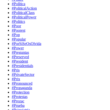
#Política
#PoliticalAction
#PoliticalClass
#PoliticalPower
#Politics
#Poor
#Poorest
#Pop
#Popular
#PorSiSeOsOlvida
#Power
#Preguntas
#Preserved
#President
#Presidentials
#Pris
#PrivateSector
#Prix
#Pronounced
#Propaganda
#Protection
#Protestas
#Prozac
#Prueba
#Psiquiatria