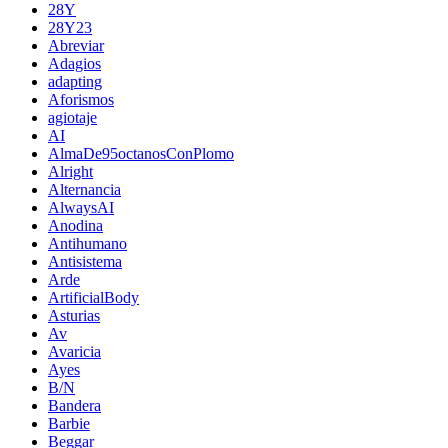
28Y
28Y23
Abreviar
Adagios
adapting
Aforismos
agiotaje
AI
AlmaDe95octanosConPlomo
Alright
Alternancia
AlwaysAI
Anodina
Antihumano
Antisistema
Arde
ArtificialBody
Asturias
Av
Avaricia
Ayes
B/N
Bandera
Barbie
Beggar