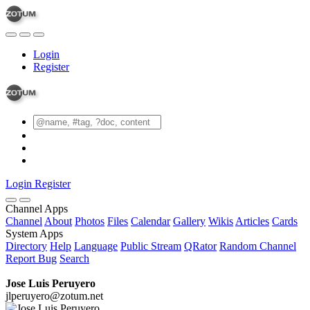
Login
Register
Login
Register
Channel Apps
Channel
About
Photos
Files
Calendar
Gallery
Wikis
Articles
Cards
System Apps
Directory
Help
Language
Public Stream
QRator
Random Channel
Report Bug
Search
Jose Luis Peruyero
jlperuyero@zotum.net