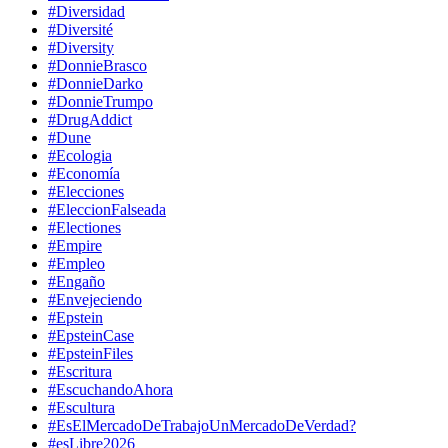
#Diversidad
#Diversité
#Diversity
#DonnieBrasco
#DonnieDarko
#DonnieTrumpo
#DrugAddict
#Dune
#Ecologia
#Economía
#Elecciones
#EleccionFalseada
#Electiones
#Empire
#Empleo
#Engaño
#Envejeciendo
#Epstein
#EpsteinCase
#EpsteinFiles
#Escritura
#EscuchandoAhora
#Escultura
#EsElMercadoDeTrabajoUnMercadoDeVerdad?
#esLibre2026