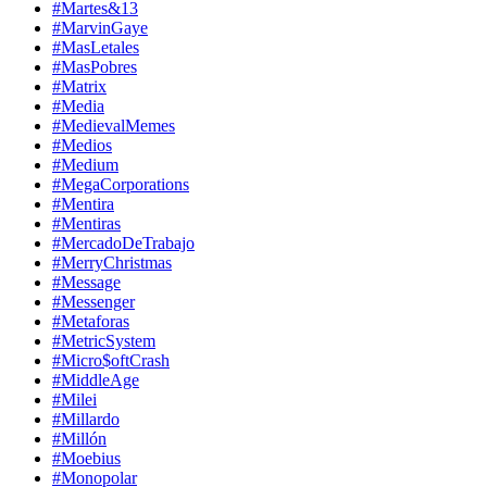
#Martes&13
#MarvinGaye
#MasLetales
#MasPobres
#Matrix
#Media
#MedievalMemes
#Medios
#Medium
#MegaCorporations
#Mentira
#Mentiras
#MercadoDeTrabajo
#MerryChristmas
#Message
#Messenger
#Metaforas
#MetricSystem
#Micro$oftCrash
#MiddleAge
#Milei
#Millardo
#Millón
#Moebius
#Monopolar