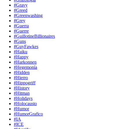
#Gravy
#Greed
#Greenwashing
#Grey
#Guerra
#Guerre
#GuillotineBillionaires
#Guns
#GuyFawkes
#Haiku
#Happy
#Harkonnen
#Hegemonía
#Hidden
#Hierro
#Hippogriff
#History
#Hitman
#Holidays
#Holocausto
#Humor
#HumorGrafico
#IA
#ICE