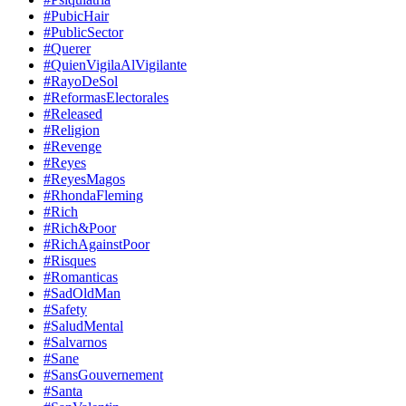
#PubicHair
#PublicSector
#Querer
#QuienVigilaAlVigilante
#RayoDeSol
#ReformasElectorales
#Released
#Religion
#Revenge
#Reyes
#ReyesMagos
#RhondaFleming
#Rich
#Rich&Poor
#RichAgainstPoor
#Risques
#Romanticas
#SadOldMan
#Safety
#SaludMental
#Salvarnos
#Sane
#SansGouvernement
#Santa