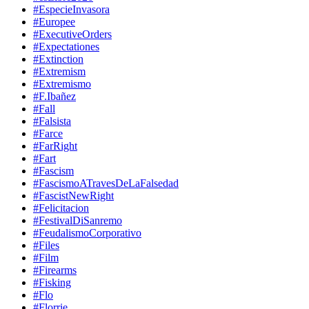
#EspecieInvasora
#Europee
#ExecutiveOrders
#Expectationes
#Extinction
#Extremism
#Extremismo
#F.Ibañez
#Fall
#Falsista
#Farce
#FarRight
#Fart
#Fascism
#FascismoATravesDeLaFalsedad
#FascistNewRight
#Felicitacion
#FestivalDiSanremo
#FeudalismoCorporativo
#Files
#Film
#Firearms
#Fisking
#Flo
#Florrie