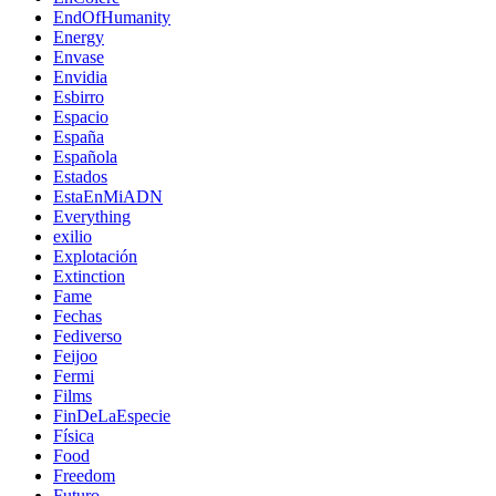
EndOfHumanity
Energy
Envase
Envidia
Esbirro
Espacio
España
Española
Estados
EstaEnMiADN
Everything
exilio
Explotación
Extinction
Fame
Fechas
Fediverso
Feijoo
Fermi
Films
FinDeLaEspecie
Física
Food
Freedom
Futuro