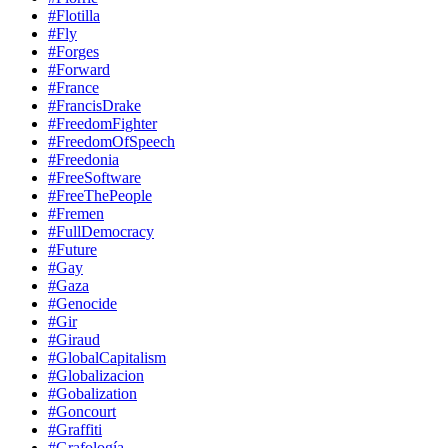
#Flotilla
#Fly
#Forges
#Forward
#France
#FrancisDrake
#FreedomFighter
#FreedomOfSpeech
#Freedonia
#FreeSoftware
#FreeThePeople
#Fremen
#FullDemocracy
#Future
#Gay
#Gaza
#Genocide
#Gir
#Giraud
#GlobalCapitalism
#Globalizacion
#Gobalization
#Goncourt
#Graffiti
#Grafología