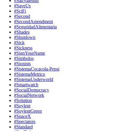
#SanValentin
#SaveUs
#SciFi
#Second
#SecondAmendment
#SeguridadAlimentaria
#Shades
#Shutdown
#Sick
#Sickness
#SignYourName
#Simbolos
#Sionists
#SistemaCocacola-Pepsi
#SistemaMetrico
#SistemaUnderworld
#Smartwatch
#SocialDemocracy
#SocialNetwork
#Solution
#Soylent
#SoylentGreen
#SpaceX
#Spectators
#Standard