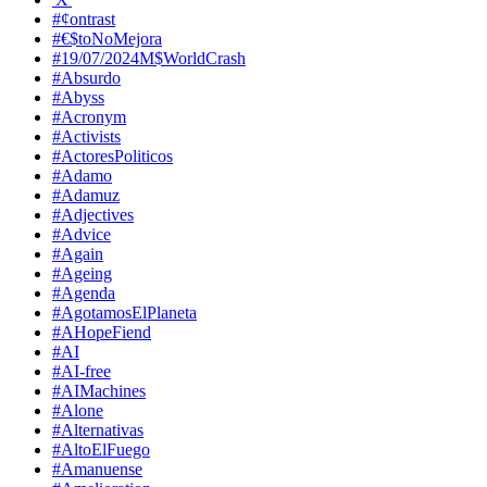
#¢ontrast
#€$toNoMejora
#19/07/2024M$WorldCrash
#Absurdo
#Abyss
#Acronym
#Activists
#ActoresPoliticos
#Adamo
#Adamuz
#Adjectives
#Advice
#Again
#Ageing
#Agenda
#AgotamosElPlaneta
#AHopeFiend
#AI
#AI-free
#AIMachines
#Alone
#Alternativas
#AltoElFuego
#Amanuense