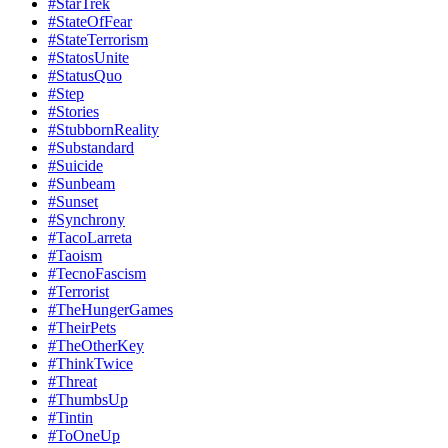
#StarTrek
#StateOfFear
#StateTerrorism
#StatosUnite
#StatusQuo
#Step
#Stories
#StubbornReality
#Substandard
#Suicide
#Sunbeam
#Sunset
#Synchrony
#TacoLarreta
#Taoism
#TecnoFascism
#Terrorist
#TheHungerGames
#TheirPets
#TheOtherKey
#ThinkTwice
#Threat
#ThumbsUp
#Tintin
#ToOneUp