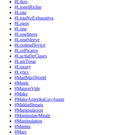
#Likes
#LionelRichie
#Lista
#ListaNoExhaustiva
#Logos
#Lone
#Loneliness
#LongSleeve
#LootingDevice
#LosPicaros
#LuchaDeClases
#LuisTosar
#Luxury
#Lyrics
#MadMaxWorld
#Magic
#MaisonVide
#Make
#MakeAmerikaGayAgain
#MaldadInnata
#Manipulacion
#ManipulateMinds
#Manipulation
#Mantra
#Mars