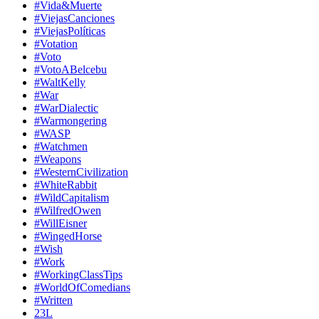
#Vida&Muerte
#ViejasCanciones
#ViejasPolíticas
#Votation
#Voto
#VotoABelcebu
#WaltKelly
#War
#WarDialectic
#Warmongering
#WASP
#Watchmen
#Weapons
#WesternCivilization
#WhiteRabbit
#WildCapitalism
#WilfredOwen
#WillEisner
#WingedHorse
#Wish
#Work
#WorkingClassTips
#WorldOfComedians
#Written
23L