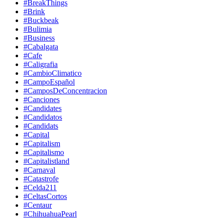
#BreakThings
#Brink
#Buckbeak
#Bulimia
#Business
#Cabalgata
#Cafe
#Caligrafia
#CambioClimatico
#CampoEspañol
#CamposDeConcentracion
#Canciones
#Candidates
#Candidatos
#Candidats
#Capital
#Capitalism
#Capitalismo
#Capitalistland
#Carnaval
#Catastrofe
#Celda211
#CeltasCortos
#Centaur
#ChihuahuaPearl