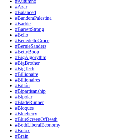
#Autumno
#Azar
#Balanced
#BanderaPalestina
#Barbie
#BarrettStrong
#Bello
#BenedettoCroce
#BernieSanders
#BettyBoop
#BigAlgorythm
#BigBrother
#BigTech
#Billionaire
#Billionaires
#Billón
#Bipartisanship
#Bipolar
#BladeRunner
#Bloques
#Blueberry
#BlueScreenOfDeath
#BothLiberalEconomy
#Botox
#Brain