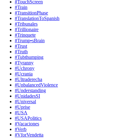
#TouchScreen
#Train
#TransitionPhase
#TranslationToSpanish
#Tribunales
#Trillionaire
#Trinquete
#Trump•sBrain
#Trust
#Truth
#Tubthumping
#Tyranny
#Uchrony
#Ucrania
#Ultraderecha
#UnbalancedViolence
#Understanding
#UnidadesSI
#Universal
#Uprise
#USA
#USAPolitics
#Vacaciones
#Verb
#VforVendetta