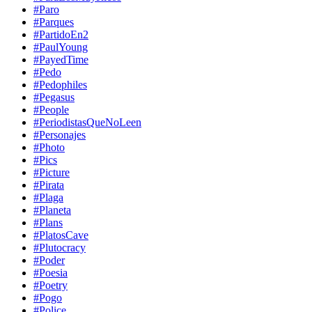
#Paro
#Parques
#PartidoEn2
#PaulYoung
#PayedTime
#Pedo
#Pedophiles
#Pegasus
#People
#PeriodistasQueNoLeen
#Personajes
#Photo
#Pics
#Picture
#Pirata
#Plaga
#Planeta
#Plans
#PlatosCave
#Plutocracy
#Poder
#Poesia
#Poetry
#Pogo
#Police