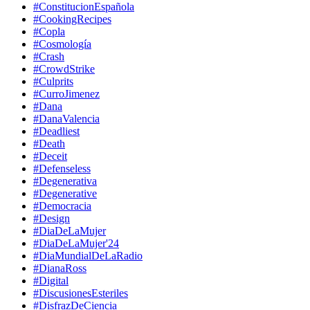
#ConstitucionEspañola
#CookingRecipes
#Copla
#Cosmología
#Crash
#CrowdStrike
#Culprits
#CurroJimenez
#Dana
#DanaValencia
#Deadliest
#Death
#Deceit
#Defenseless
#Degenerativa
#Degenerative
#Democracia
#Design
#DiaDeLaMujer
#DiaDeLaMujer'24
#DiaMundialDeLaRadio
#DianaRoss
#Digital
#DiscusionesEsteriles
#DisfrazDeCiencia