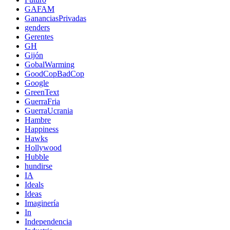
GAFAM
GananciasPrivadas
genders
Gerentes
GH
Gijón
GobalWarming
GoodCopBadCop
Google
GreenText
GuerraFria
GuerraUcrania
Hambre
Happiness
Hawks
Hollywood
Hubble
hundirse
IA
Ideals
Ideas
Imaginería
In
Independencia