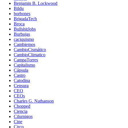
Benjamin B. Lockwood
Bildu
borbones
BrigadaTech
Broca
BullshitJobs
Burbujas
caciquismo
Cambiemos
CambioCismático
CambioClimatico
CampaTorres
Capitalismo
Cápsula
Castro
Catodina
Censura
CEO
CEOs
Charles G. Nathanson
Chopped
Ciencia
Cilurnigos
Cine
Circo