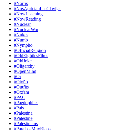
#Norris
#NosAprietanLasClavijas
#NowListening
#NowReading
#Nuclear
#NuclearWar
#Nukes
#Numb
#Nympho
#OfficialReligion
#OldEightiesFilms
#OldJoke
#Oligarchy
#OpenMind
#Or
#Otoño
#Outfits
#Oxfam
#PAC
#Paedophiles
#Pais
#Palestina
#Palestine
#Palestinians
#ParaLosMuyRicos