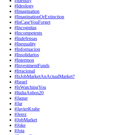
#Identify
#Ideology
#Imagination
#ImaginationOrExtinction
#InCaseYouForget
#Incognitas
#Incompetents
#Indefensas
#Inequality
#Informacion
#Insolidarios
#Intermon
#InvestmentFunds
#Irracional
#IsJobMarketAnActualMarket?
#Israel
#IsWatchingYou
#ItaliaAnhos20
#Jaque
#Jar
#JavierKrahe
#Jerez
#JobMarket
#Joke
#Jota