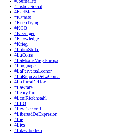
#Journalists
#JusticiaSocial
#KarlMarx
#Katniss
#KeepTrying
#KGB
#Kissinger
#Knowledge
#Krieg
#LaborStrike
#LaComa
#LaMismaViejaEuropa
#Language
#LaPerversaLeonor
#LaRiquezaDeLaComa
#LaTurraDeHoy
#Lawfare
#LearyTim
#LeniRiefenstahl
#LEO
#LeyElectoral
#LibertadDeExpresión
#Lie
#Lies
#LikeChildren