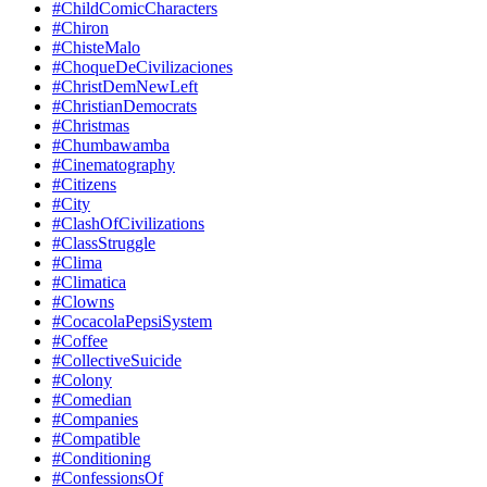
#ChildComicCharacters
#Chiron
#ChisteMalo
#ChoqueDeCivilizaciones
#ChristDemNewLeft
#ChristianDemocrats
#Christmas
#Chumbawamba
#Cinematography
#Citizens
#City
#ClashOfCivilizations
#ClassStruggle
#Clima
#Climatica
#Clowns
#CocacolaPepsiSystem
#Coffee
#CollectiveSuicide
#Colony
#Comedian
#Companies
#Compatible
#Conditioning
#ConfessionsOf