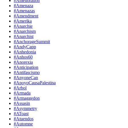
#Amelioration
#Amenaza
#Amenazas
#Amendment
#Amerika
#Anarchie
#Anarchism
#Anarchist
#AnchorageSummit
#AndyCapp
#Anhedonia
#Anhos60
#Anorexia
#Anticipation
#Antifascismo
#AnyoneCan
#ApoyoCausaPalestina
#Arbol
#Armada
#Armaggedon
#Assasin
#Asymmetry
#AToast
#Atuendos
#Automne