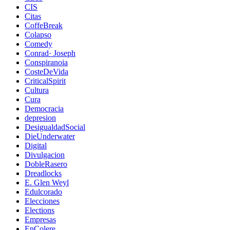
CIS
Citas
CoffeBreak
Colapso
Comedy
Conrad· Joseph
Conspiranoia
CosteDeVida
CriticalSpirit
Cultura
Cura
Democracia
depresion
DesigualdadSocial
DieUnderwater
Digital
Divulgacion
DobleRasero
Dreadlocks
E. Glen Weyl
Edulcorado
Elecciones
Elections
Empresas
EnColere