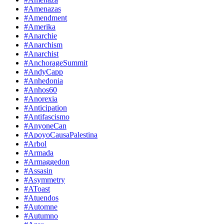
#Amenazas
#Amendment
#Amerika
#Anarchie
#Anarchism
#Anarchist
#AnchorageSummit
#AndyCapp
#Anhedonia
#Anhos60
#Anorexia
#Anticipation
#Antifascismo
#AnyoneCan
#ApoyoCausaPalestina
#Arbol
#Armada
#Armaggedon
#Assasin
#Asymmetry
#AToast
#Atuendos
#Automne
#Autumno