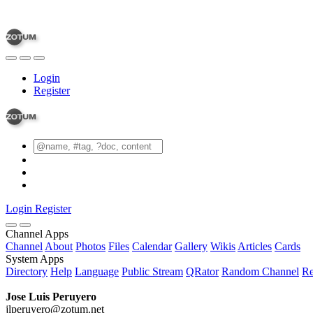
Login
Register
Login
Register
Channel Apps
Channel
About
Photos
Files
Calendar
Gallery
Wikis
Articles
Cards
System Apps
Directory
Help
Language
Public Stream
QRator
Random Channel
Re
Jose Luis Peruyero
jlperuyero@zotum.net