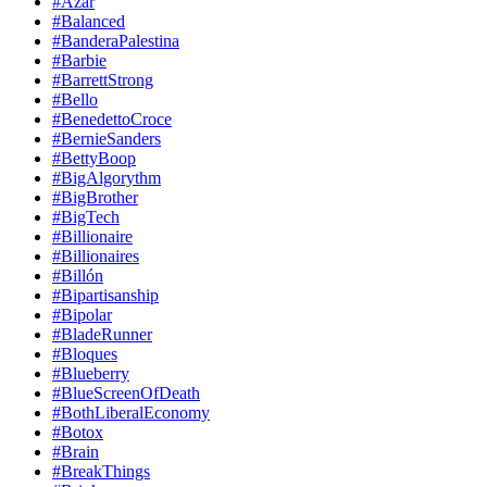
#Azar
#Balanced
#BanderaPalestina
#Barbie
#BarrettStrong
#Bello
#BenedettoCroce
#BernieSanders
#BettyBoop
#BigAlgorythm
#BigBrother
#BigTech
#Billionaire
#Billionaires
#Billón
#Bipartisanship
#Bipolar
#BladeRunner
#Bloques
#Blueberry
#BlueScreenOfDeath
#BothLiberalEconomy
#Botox
#Brain
#BreakThings