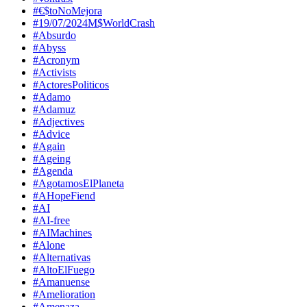
#€$toNoMejora
#19/07/2024M$WorldCrash
#Absurdo
#Abyss
#Acronym
#Activists
#ActoresPoliticos
#Adamo
#Adamuz
#Adjectives
#Advice
#Again
#Ageing
#Agenda
#AgotamosElPlaneta
#AHopeFiend
#AI
#AI-free
#AIMachines
#Alone
#Alternativas
#AltoElFuego
#Amanuense
#Amelioration
#Amenaza